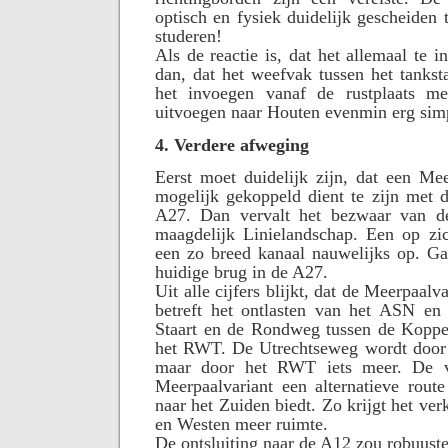
optisch en fysiek duidelijk gescheiden 
studeren!
Als de reactie is, dat het allemaal te 
dan, dat het weefvak tussen het tankst
het invoegen vanaf de rustplaats me
uitvoegen naar Houten evenmin erg simp
4. Verdere afweging
Eerst moet duidelijk zijn, dat een Mee
mogelijk gekoppeld dient te zijn met 
A27. Dan vervalt het bezwaar van de
maagdelijk Linielandschap. Een op zic
een zo breed kanaal nauwelijks op. Ga
huidige brug in de A27.
Uit alle cijfers blijkt, dat de Meerpaalv
betreft het ontlasten van het ASN en 
Staart en de Rondweg tussen de Koppel
het RWT. De Utrechtseweg wordt door b
maar door het RWT iets meer. De ve
Meerpaalvariant een alternatieve rout
naar het Zuiden biedt. Zo krijgt het ve
en Westen meer ruimte.
De ontsluiting naar de A12 zou robuuste