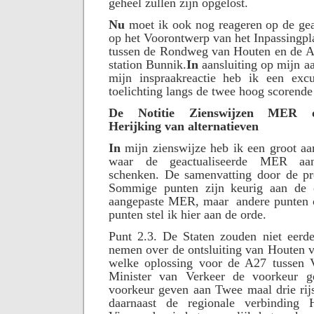
geheel zullen zijn opgelost.
Nu
moet ik ook nog reageren op de ge
op het Voorontwerp van het Inpassingpl
tussen de Rondweg van Houten en de A
station Bunnik.
In
aansluiting op mijn aa
mijn inspraakreactie heb ik een excu
toelichting langs de twee hoog scorend
De Notitie Zienswijzen MER on
Herijking van alternatieven
In
mijn zienswijze heb ik een groot aa
waar de geactualiseerde MER aa
schenken. De samenvatting door de pr
Sommige punten zijn keurig aan de
aangepaste MER, maar
andere punten 
punten stel ik hier aan de orde.
Punt 2.3. De Staten zouden niet eerde
nemen over de ontsluiting van Houten v
welke oplossing voor de A27 tussen 
Minister van Verkeer de voorkeur g
voorkeur geven aan Twee maal drie rij
daarnaast de regionale verbinding 