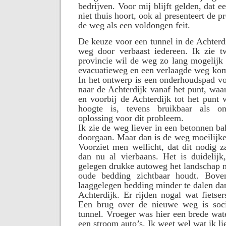
bedrijven. Voor mij blijft gelden, dat e
niet thuis hoort, ook al presenteert de p
de weg als een voldongen feit.
De keuze voor een tunnel in de Achterd
weg door verbaast iedereen. Ik zie t
provincie wil de weg zo lang mogelijk
evacuatieweg en een verlaagde weg komt
In het ontwerp is een onderhoudspad v
naar de Achterdijk vanaf het punt, wa
en voorbij de Achterdijk tot het punt
hoogte is, tevens bruikbaar als o
oplossing voor dit probleem.
Ik zie de weg liever in een betonnen ba
doorgaan. Maar dan is de weg moeilijke
Voorziet men wellicht, dat dit nodig 
dan nu al vierbaans. Het is duidelijk
gelegen drukke autoweg het landschap m
oude bedding zichtbaar houdt. Bove
laaggelegen bedding minder te dalen da
Achterdijk. Er rijden nogal wat fietser
Een brug over de nieuwe weg is soci
tunnel. Vroeger was hier een brede wa
een stroom auto’s. Ik weet wel wat ik lie