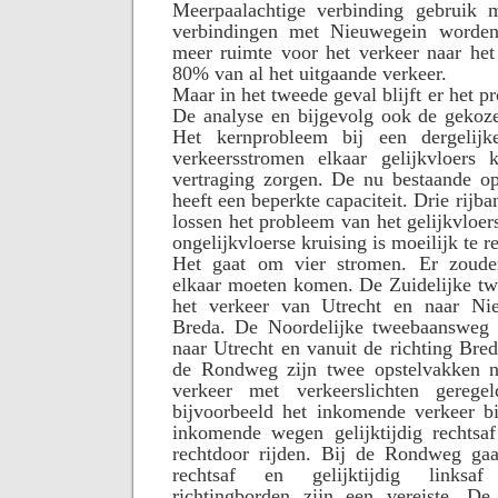
Meerpaalachtige verbinding gebruik 
verbindingen met Nieuwegein worden 
meer ruimte voor het verkeer naar he
80% van al het uitgaande verkeer.
Maar in het tweede geval blijft er het p
De analyse en bijgevolg ook de gekoze
Het kernprobleem bij een dergelijke
verkeersstromen elkaar gelijkvloers
vertraging zorgen. De nu bestaande op
heeft een beperkte capaciteit. Drie rijba
lossen het probleem van het gelijkvloer
ongelijkvloerse kruising is moeilijk te re
Het gaat om vier stromen. Er zoud
elkaar moeten komen. De Zuidelijke t
het verkeer van Utrecht en naar Ni
Breda. De Noordelijke tweebaansweg 
naar Utrecht en vanuit de richting Bred
de Rondweg zijn twee opstelvakken n
verkeer met verkeerslichten gereg
bijvoorbeeld het inkomende verkeer 
inkomende wegen gelijktijdig rechtsaf 
rechtdoor rijden. Bij de Rondweg gaat
rechtsaf en gelijktijdig linksaf
richtingborden zijn een vereiste. D