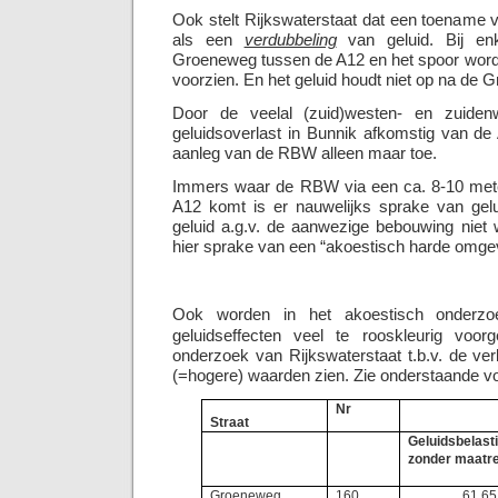
Ook stelt Rijkswaterstaat dat een toename 
als een
verdubbeling
van geluid. Bij en
Groeneweg tussen de A12 en het spoor word
voorzien. En het geluid houdt niet op na de 
Door de veelal (zuid)westen- en zuiden
geluidsoverlast in Bunnik afkomstig van de
aanleg van de RBW alleen maar toe.
Immers waar de RBW via een ca. 8-10 mete
A12 komt is er nauwelijks sprake van gel
geluid a.g.v. de aanwezige bebouwing niet
hier sprake van een “akoestisch harde omgev
Ook worden in het akoestisch onder
geluidseffecten veel te rooskleurig voorg
onderzoek van Rijkswaterstaat t.b.v. de ve
(=hogere) waarden zien. Zie onderstaande v
Nr
Straat
Geluidsbelast
zonder maatr
Groeneweg
160
61,65