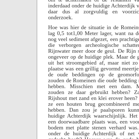
inderdaad onder de huidige Achterdijk 
daar dus al zorgvuldig en voorzic
onderzoek.
Hoe was hier de situatie in de Romein
lag 0,5 tot1,00 Meter lager, want na d
nog veel sediment afgezet, een prachtig
die verborgen archeologische schatt
Rijnwater meer door de geul. De Rijn 
ongeveer op de huidige plek. Maar de 
uit het stroomgebied af, maar niet zo 
plaatse was een grillig gevormd meert
de oude beddingen op de geomorfol
zouden de Romeinen die oude bedding 
hebben. Misschien met een dam. M
zouden ze daar gebruikt hebben? Z
Rijshout met zand en klei erover heen? 
ze een houten brug gecombineerd m
hebben. Dan zou je paalsporen kun
huidige Achterdijk waarschijnlijk. Het
een doorwaadbare plaats was, een voor
bodem met platte stenen verhard was
onder de huidige Achterdijk of net