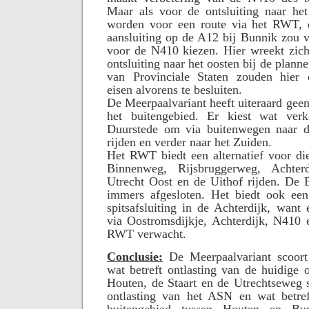
Maar als voor de ontsluiting naar he
worden voor een route via het RWT, 
aansluiting op de A12 bij Bunnik zou v
voor de N410 kiezen. Hier wreekt zic
ontsluiting naar het oosten bij de plann
van Provinciale Staten zouden hier 
eisen alvorens te besluiten.
De Meerpaalvariant heeft uiteraard geen
het buitengebied. Er kiest wat verk
Duurstede om via buitenwegen naar d
rijden en verder naar het Zuiden.
Het RWT biedt een alternatief voor di
Binnenweg, Rijsbruggerweg, Achte
Utrecht Oost en de Uithof rijden. De
immers afgesloten. Het biedt ook een 
spitsafsluiting in de Achterdijk, want 
via Oostromsdijkje, Achterdijk, N410
RWT verwacht.
Conclusie:
De Meerpaalvariant scoor
wat betreft ontlasting van de huidige 
Houten, de Staart en de Utrechtseweg 
ontlasting van het ASN en wat betref
buitengebied tussen Houten en Bu