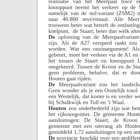
realisatie van het Meerpaal tracé e
knooppunt neemt het verkeer op de S
namelijk van de nul-variant (ZSM2) 
naar 40.800 mvt/etmaal. Alle Meerp
trouwens beter wat betreft de ontlasting
knelpunt,
de Staart; beter dan welk alte
De
oplossing van de Meerpaalvariant
zijn. Als de A27 versperd raakt zou
worden. Wat een onzinargument! Al
gebeurt, moet het verkeer via de A1 en
het tussen de Staart en knooppunt L
omgekeerd. Tussen de Kroon en de Staa
geen probleem, behalve, dat er doo
Houten gaat rijden.
De
Meerpaalvariant zou het landscha
Geen wonder als je een Oostelijk tracé 
een Westelijk, dat korter is en verder we
bij Schalkwijk en Tull en ’t Waal.
Houten
zou onderbedeeld zijn wat betr
het rijkswegennet. De gemeente Houte
aansluitingen: De Staart, de Kroo
gemeente met een omvang als Houten
gemiddeld 1,72 aansluitingen op een au
De
provincie beschikt over een gediffer