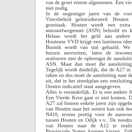
van de groei enorm afgenomen. Een vier
niet nodig.
In de negentiger jaren van de vor
Vinexbeleid geïntroduceerd. Houten
groeitaak. Houten wordt een extra
autosnelwegennet (ASN) beloofd en kr
Helaas wordt het geld aan andere
Houtense VVD krijgt een lumineus idee
Bunnik wordt van stal gehaald. We 
huizen neerzetten, laten de inwone
realiseren met de opbrengst de aansluit
ASN. Maar dan moet die aansluiting
Tegelijk wordt duidelijk, dat de A27 in 
raken en dus moet de aansluiting naar 
uit, dat in het streekplan een ontsluiti
Oosten indicatief staat aangegeven.
Alles is veranderlijk. Er is een andere 
Een Vierde Kern gaat er niet komen. D
A27 zal binnen enkele jaren zijn opgehe
van Houten naar het oosten kan ook do
N410, tevens prettig voor de aanwon
tussen Houten en Odijk v.v.. De noodz
van Houten naar de A12 te realis
Provinciale Staten kunnen kiezen. Zel