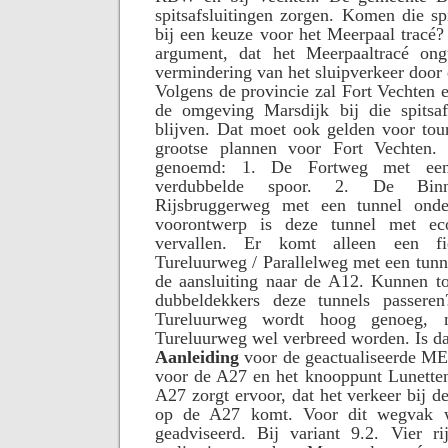
spitsafsluitingen zorgen. Komen die spi
bij een keuze voor het Meerpaal tracé?
argument, dat het Meerpaaltracé ong
vermindering van het sluipverkeer door 
Volgens de provincie zal Fort Vechten e
de omgeving Marsdijk bij die spitsafs
blijven. Dat moet ook gelden voor tour
grootse plannen voor Fort Vechten
genoemd: 1. De Fortweg met een
verdubbelde spoor. 2. De Bin
Rijsbruggerweg met een tunnel ond
voorontwerp is deze tunnel met eco
vervallen. Er komt alleen een fie
Tureluurweg / Parallelweg met een tun
de aansluiting naar de A12. Kunnen to
dubbeldekkers deze tunnels passere
Tureluurweg wordt hoog genoeg,
Tureluurweg wel verbreed worden. Is d
Aanleiding
voor de geactualiseerde M
voor de A27 en het knooppunt Lunetten
A27 zorgt ervoor, dat het verkeer bij d
op de A27 komt. Voor dit wegvak w
geadviseerd. Bij variant 9.2. Vier r