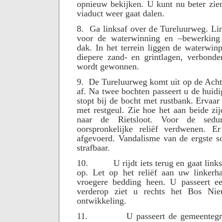
opnieuw bekijken. U kunt nu beter zie
viaduct weer gaat dalen.
8.
Ga linksaf over de Tureluurweg. Li
voor de waterwinning en –bewerking
dak. In het terrein liggen de waterwinp
diepere zand- en grintlagen, verbond
wordt gewonnen.
9.
De Tureluurweg komt uit op de Achter
af. Na twee bochten passeert u de huid
stopt bij de bocht met rustbank. Ervaar
met restgeul. Zie hoe het aan beide zi
naar de Rietsloot. Voor de sedu
oorspronkelijke reliëf verdwenen. E
afgevoerd. Vandalisme van de ergste so
strafbaar.
10.
U rijdt iets terug en gaat lin
op. Let op het reliëf aan uw linkerh
vroegere bedding heen. U passeert e
verderop ziet u rechts het Bos Ni
ontwikkeling.
11.
U passeert de gemeenteg