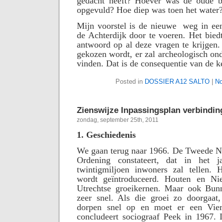
gedacht heeft? Hoever was de oude be
opgevuld? Hoe diep was toen het water
Mijn voorstel is de nieuwe
weg in ee
de Achterdijk door te voeren. Het bie
antwoord op al deze vragen te krijgen
gekozen wordt, er zal archeologisch on
vinden. Dat is de consequentie van de ke
Posted in
DOSSIER A12 SALTO
|
No
Zienswijze Inpassingsplan verbindi
zondag, september 25th, 2011
1. Geschiedenis
We gaan terug naar 1966. De Tweede No
Ordening constateert, dat in het 
twintigmiljoen inwoners zal tellen. H
wordt geïntroduceerd. Houten en N
Utrechtse groeikernen. Maar ook Bun
zeer snel. Als die groei zo doorgaat,
dorpen snel op en moet er een Vie
concludeert sociograaf Peek in 1967. 