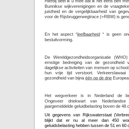
Hierbij deel ik u mee dat ik het eens ben m
Bunnikse wijkverenigingen en de vraagteken
juistheid en de vergelijkbaarheid van gege
voor de Rijsbruggerwegtrace (=RBW) is ge
En het aspect “
leefbaarheid
“ is geen ond
besluitvorming.
De Wereldgezondheidsorganisatie (WHO) 
ernstige bedreiging van de gezondhei
dagelijkse activiteiten van mensen op school,
hun vrije tijd verstoort. Verkeerslawaa
gezondheid van bijna
één op de drie
Europea
Het wegverkeer is in Nederland de bela
Ongeveer driekwart van Nederlandse
jaargemiddelde geluidbelasting boven de 48 
Uit gegevens van Rijkswaterstaat (Verbr
blijkt dat er nu al meer dan 450 wo
geluidsbelasting hebben tussen de 51 en 60 dB