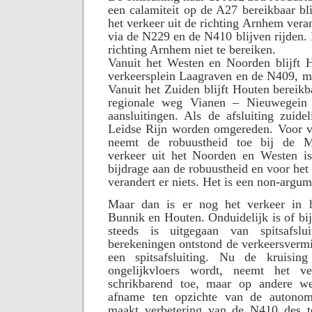
een calamiteit op de A27 bereikbaar bli
het verkeer uit de richting Arnhem veran
via de N229 en de N410 blijven rijden.
richting Arnhem niet te bereiken.
Vanuit het Westen en Noorden blijft H
verkeersplein Laagraven en de N409, m
Vanuit het Zuiden blijft Houten bereikb
regionale weg Vianen – Nieuwegein
aansluitingen. Als de afsluiting zuidel
Leidse Rijn worden omgereden. Voor ve
neemt de robuustheid toe bij de Me
verkeer uit het Noorden en Westen i
bijdrage aan de robuustheid en voor het 
verandert er niets. Het is een non-argum
Maar dan is er nog het verkeer in h
Bunnik en Houten. Onduidelijk is of bi
steeds is uitgegaan van spitsafslui
berekeningen ontstond de verkeersverm
een spitsafsluiting. Nu de kruisin
ongelijkvloers wordt, neemt het 
schrikbarend toe, maar op andere we
afname ten opzichte van de autonom
maakt verbetering van de N410 des t