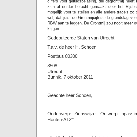
cijfers voor geluidsbelasing, die degrontmij heeft
zich al eerder berucht gemaakt door het Rijsbr
mogelijk voor te stellen en alle andere tracé's zo
wel, dat juist de Grontmijcijfers de grondslag vo
RBW aan te leggen. De Grontmij zou nooit meer 
krijgen.
Gedeputeerde Staten van Utrecht
T.a.v. de heer H. Schoen
Postbus 80300
3508
Utrecht
Bunnik, 7 oktober 2011
Geachte heer Schoen,
Onderwerp: Zienswijze “Ontwerp inpassin
Houten-A12'”