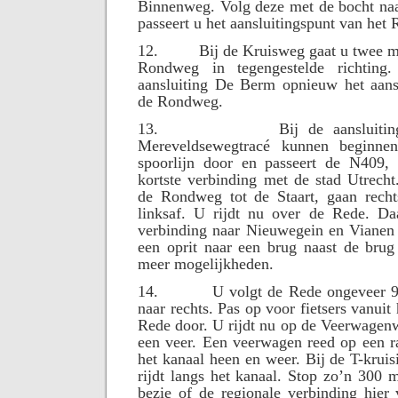
Binnenweg. Volg deze met de bocht naar
passeert u het aansluitingspunt van h
12.
Bij de Kruisweg gaat u twee ma
Rondweg in tegengestelde richting
aansluiting De Berm opnieuw het aansl
de Rondweg.
13.
Bij de aansluit
Mereveldsewegtracé kunnen beginne
spoorlijn door en passeert de N409,
kortste verbinding met de stad Utrech
de Rondweg tot de Staart, gaan rech
linksaf. U rijdt nu over de Rede. Da
verbinding naar Nieuwegein en Vianen
een oprit naar een brug naast de brug
meer mogelijkheden.
14.
U volgt de Rede ongeveer 9
naar rechts. Pas op voor fietsers vanuit 
Rede door. U rijdt nu op de Veerwagen
een veer. Een veerwagen reed op een r
het kanaal heen en weer. Bij de T-kruis
rijdt langs het kanaal. Stop zo’n 300 
bezie of de regionale verbinding hier 