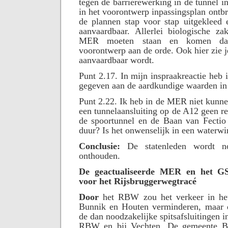
tegen de barrièrewerking in de tunnel 
in het voorontwerp inpassingsplan ontb
de plannen stap voor stap uitgekleed 
aanvaardbaar. Allerlei biologische z
MER moeten staan en komen dan
voorontwerp aan de orde. Ook hier zie j
aanvaardbaar wordt.
Punt 2.17. In mijn inspraakreactie heb 
gegeven aan de aardkundige waarden in 
Punt 2.22. Ik heb in de MER niet kunn
een tunnelaansluiting op de A12 geen real
de spoortunnel en de Baan van Fectio 
duur? Is het onwenselijk in een waterw
Conclusie:
De statenleden wordt no
onthouden.
De geactualiseerde MER en het GS 
voor het Rijsbruggerwegtracé
Door
het RBW zou het verkeer in het
Bunnik en Houten verminderen, maar 
de dan noodzakelijke spitsafsluitingen in
RBW en bij Vechten. De gemeente B