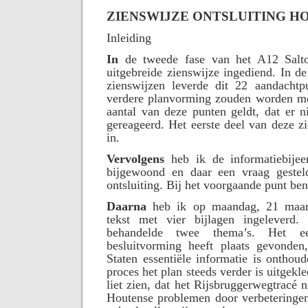
ZIENSWIJZE ONTSLUITING H
Inleiding
In
de tweede fase van het A12 Salto
uitgebreide zienswijze ingediend. In d
zienswijzen leverde dit 22 aandachtp
verdere planvorming zouden worden m
aantal van deze punten geldt, dat er n
gereageerd. Het eerste deel van deze zi
in.
Vervolgens
heb ik de informatiebije
bijgewoond en daar een vraag gestel
ontsluiting. Bij het voorgaande punt ben
Daarna
heb ik op maandag, 21 maar
tekst met vier bijlagen ingeleverd. 
behandelde twee thema’s. Het e
besluitvorming heeft plaats gevonden,
Staten essentiële informatie is onthou
proces het plan steeds verder is uitgek
liet zien, dat het Rijsbruggerwegtracé 
Houtense problemen door verbeteringe