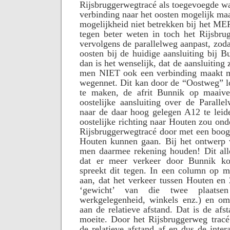
Rijsbruggerwegtracé als toegevoegde wa
verbinding naar het oosten mogelijk ma
mogelijkheid niet betrekken bij het M
tegen beter weten in toch het Rijsbru
vervolgens de parallelweg aanpast, zoda
oosten bij de huidige aansluiting bij 
dan is het wenselijk, dat de aansluiting
men NIET ook een verbinding maakt m
wegennet. Dit kan door de “Oostweg” l
te maken, de afrit Bunnik op maaive
oostelijke aansluiting over de Paralle
naar de daar hoog gelegen A12 te leide
oostelijke richting naar Houten zou ond
Rijsbruggerwegtracé door met een boog
Houten kunnen gaan. Bij het ontwerp 
men daarmee rekening houden! Dit al
dat er meer verkeer door Bunnik ko
spreekt dit tegen. In een column op m
aan, dat het verkeer tussen Houten en 
‘gewicht’ van die twee plaatsen
werkgelegenheid, winkels enz.) en om
aan de relatieve afstand. Dat is de afst
moeite. Door het Rijsbruggerweg tracé
de relatieve afstand af en dus de inter