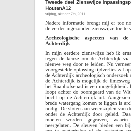
Tweede deel Zienswijze inpassings
HoutenA12
vrijdag, oktober 7th, 2011
Nadere informatie brengt mij er toe n
de eerder ingezonden zienswijze toe te 
Archeologische aspecten van d
Achterdijk
In mijn eerdere zienswijze heb ik ern
tegen de keuze om de Achterdijk via
nieuwe weg door te leiden. Nu verneem
voorgestelde oplossing tijdverlies zal o
de Achterdijk archeologisch onderzoek 
de Achterdijk is mogelijk de limesweg
het Raaphofsepad is een mogelijkheid. 
loopt achter de boomgaard van de Wit
bocht op de Achterdijk uit. Aangezien
brede watergang komen te liggen is ar
nodig. De sloten aan weerszijden van 
onder de Achterdijk door geleid. Daa
moeten worden gegraven, waarin
neergelaten. De sleuven bieden een bi
om te achterhalen of de restanten v