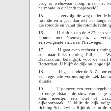
brug is weliswaar hoog, maar het ka
harmonie in dit landschapsbeeld?
15.
U vervolgt de weg onder de br
rotonde en u gaat dan rechtsaf langs ee
die rotonde en vanaf die rotonde richti
16.
U rijdt nu op de A27, een va
Houten met Nieuwegein. U verl
eerstvolgende afrit naar Nieuwegein.
17.
U gaat even rechtsaf richtin
snel naar links richting Tull en ’t W
Beatrixsluis, belangrijk voor de vaar
Rotterdam. U blijft de dijk nu lange tijd
18.
U gaat onder de A27 door e
een regionale verbinding de Lek kunne
situatie.
19.
U passeert een recreatiegebie
op enige afstand de stuw van Hageste
klein meertje, een wiel of waal
dijkdoorbraak
U blijft de dijk volge
richting Schalkwijk. Rijdt door tot de 