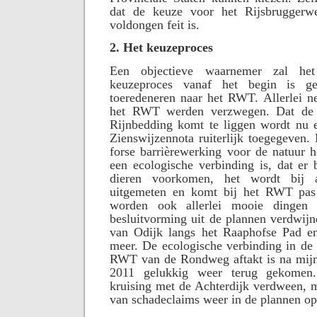
dat de keuze voor het Rijsbrugger
voldongen feit is.
2. Het keuzeproces
Een objectieve waarnemer zal het
keuzeproces vanaf het begin is g
toeredeneren naar het RWT. Allerlei n
het RWT werden verzwegen. Dat de 
Rijnbedding komt te liggen wordt nu ei
Zienswijzennota ruiterlijk toegegeven
forse barrièrewerking voor de natuur he
een ecologische verbinding is, dat er 
dieren voorkomen, het wordt bij a
uitgemeten en komt bij het RWT pas
worden ook allerlei mooie dingen 
besluitvorming uit de plannen verdwijn
van Odijk langs het Raaphofse Pad en 
meer. De ecologische verbinding in de 
RWT van de Rondweg aftakt is na mijn 
2011 gelukkig weer terug gekomen.
kruising met de Achterdijk verdween, m
van schadeclaims weer in de plannen o