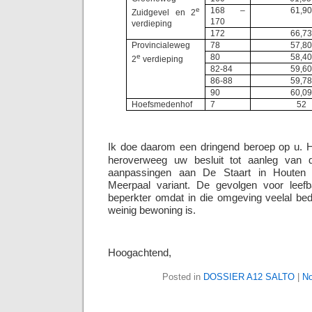
e
168 –
61,9
Zuidgevel en 2
170
verdieping
172
66,7
Provincialeweg
78
57,8
e
80
58,4
2
verdieping
82-84
59,6
86-88
59,7
90
60,0
Hoefsmedenhof
7
52
Ik doe daarom een dringend beroep op u. H
heroverweeg uw besluit tot aanleg van
aanpassingen aan De Staart in Houten 
Meerpaal variant. De gevolgen voor leefba
beperkter omdat in die omgeving veelal bed
weinig bewoning is.
Hoogachtend,
Posted in
DOSSIER A12 SALTO
|
No