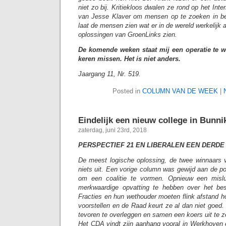
niet zo bij. Kritiekloos dwalen ze rond op het Inter
van Jesse Klaver om mensen op te zoeken in bed
laat de mensen zien wat er in de wereld werkelijk a
oplossingen van GroenLinks zien.
De komende weken staat mij een operatie te w
keren missen. Het is niet anders.
Jaargang 11, Nr. 519.
Posted in
COLUMN VAN DE WEEK
|
Eindelijk een nieuw college in Bunni
zaterdag, juni 23rd, 2018
PERSPECTIEF 21 EN LIBERALEN EEN DERD
De meest logische oplossing, de twee winnaars v
niets uit. Een vorige column was gewijd aan de p
om een coalitie te vormen. Opnieuw een mislu
merkwaardige opvatting te hebben over het be
Fracties en hun wethouder moeten flink afstand
voorstellen en de Raad keurt ze al dan niet goed. 
tevoren te overleggen en samen een koers uit te z
Het CDA vindt zijn aanhang vooral in Werkhoven 