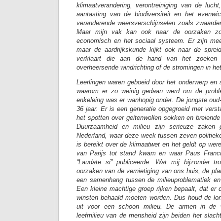
klimaatverandering, verontreiniging van de luc
aantasting van de biodiversiteit en het evenw
veranderende weersverschijnselen zoals zwaarde
Maar mijn vak kan ook naar de oorzaken zoe
economisch en het sociaal systeem. Er zijn mee
maar de aardrijkskunde kijkt ook naar de sprei
verklaart die aan de hand van het zoeken
overheersende windrichting of de stromingen in het
Leerlingen waren geboeid door het onderwerp en
waarom er zo weinig gedaan werd om de prob
enkeleing was er wanhopig onder. De jongste oud-
36 jaar. Er is een generatie opgegroeid met vers
het spotten over geitenwollen sokken en breiende
Duurzaamheid en milieu zijn serieuze zaken 
Nederland, waar deze week tussen zeven politiek
is bereikt over de klimaatwet en het geldt op wer
van Parijs tot stand kwam en waar Paus Francis
“Laudate si” publiceerde. Wat mij bijzonder tr
oorzaken van de vernietiging van ons huis, de pla
een samenhang tussen de milieuproblematiek en
Een kleine machtige groep rijken bepaalt, dat er
winsten behaald moeten worden. Dus houd de lon
uit voor een schoon milieu. De armen in de 
leefmilieu van de mensheid zijn beiden het slach