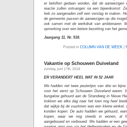
er beloften gedaan worden, dat de aanwezigen 
reactie zullen ontvangen na een bijeenkomst. Ze
heb ze aangeraden zelf een verslag te maken. H
de gemeente passen de aanwezigen op die mogelij
ook samen met de werkdruk van ambtenaren. Ik
opmerking over een betere bezetting van het gemee
Jaargang 11, Nr. 518.
Posted in
COLUMN VAN DE WEEK
|
Vakantie op Schouwen Duiveland
zondag, juni 17th, 2018
ER VERANDERT HEEL WAT IN 52 JAAR
We hadden net twee peutertjes van drie en bijna 
voor het eerst op Schouwen Duiveland waren. 
bungalow gehuurd aan de Strandweg in Nieuw Ha
trokken we elke dag naar het toen nog heel brede
dat wijkje bij de vuurtoren was een kleine winkel,
konden kopen. De auto hadden we gehuurd, want
kopen, waar we nog steeds in wonen, al he
aangebouwd en verbouwd. We hadden er een gewel
naartoe ging nog via het Hellegatsplein en de 