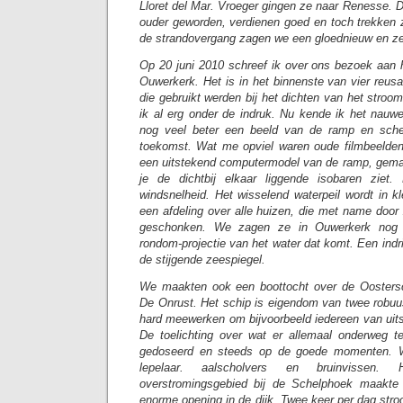
Lloret del Mar. Vroeger gingen ze naar Renesse. D
ouder geworden, verdienen goed en toch trekken 
de strandovergang zagen we een gloednieuw en zee
Op 20 juni 2010 schreef ik over ons bezoek aan
Ouwerkerk. Het is in het binnenste van vier reus
die gebruikt werden bij het dichten van het stroo
ik al erg onder de indruk. Nu kende ik het nauwe
nog veel beter een beeld van de ramp en sch
toekomst. Wat me opviel waren oude filmbeelden
een uitstekend computermodel van de ramp, gema
je de dichtbij elkaar liggende isobaren ziet
windsnelheid. Het wisselend waterpeil wordt in k
een afdeling over alle huizen, die met name doo
geschonken. We zagen ze in Ouwerkerk nog s
rondom-projectie van het water dat komt. Een ind
de stijgende zeespiegel.
We maakten ook een boottocht over de Oosters
De Onrust. Het schip is eigendom van twee robuu
hard meewerken om bijvoorbeeld iedereen van uits
De toelichting over wat er allemaal onderweg t
gedoseerd en steeds op de goede momenten. 
lepelaar. aalscholvers en bruinvissen
overstromingsgebied bij de Schelphoek maakte
enorme opening in de dijk. Twee keer per dag str