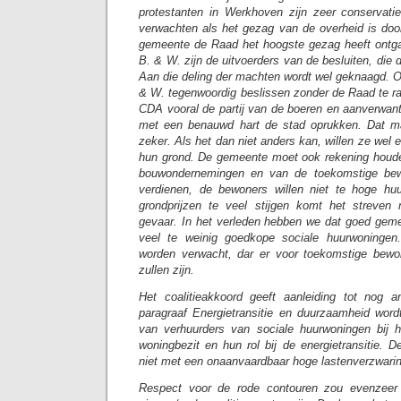
protestanten in Werkhoven zijn zeer conservati
verwachten als het gezag van de overheid is do
gemeente de Raad het hoogste gezag heeft ontga
B. & W. zijn de uitvoerders van de besluiten, die
Aan die deling der machten wordt wel geknaagd.
& W. tegenwoordig beslissen zonder de Raad te ra
CDA vooral de partij van de boeren en aanverwan
met een benauwd hart de stad oprukken. Dat m
zeker. Als het dan niet anders kan, willen ze wel 
hun grond. De gemeente moet ook rekening houd
bouwondernemingen en van de toekomstige bew
verdienen, de bewoners willen niet te hoge huu
grondprijzen te veel stijgen komt het streven
gevaar. In het verleden hebben we dat goed geme
veel te weinig goedkope sociale huurwoningen
worden verwacht, dar er voor toekomstige bewon
zullen zijn.
Het coalitieakkoord geeft aanleiding tot nog 
paragraaf Energietransitie en duurzaamheid word
van verhuurders van sociale huurwoningen bij
woningbezit en hun rol bij de energietransitie.
niet met een onaanvaardbaar hoge lastenverzwari
Respect voor de rode contouren zou evenzeer