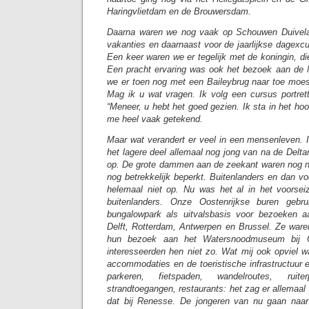
Haringvlietdam en de Brouwersdam.
Daarna waren we nog vaak op Schouwen Duivelan
vakanties en daarnaast voor de jaarlijkse dagexc
Een keer waren we er tegelijk met de koningin, d
Een pracht ervaring was ook het bezoek aan de Ne
we er toen nog met een Baileybrug naar toe moe
Mag ik u wat vragen. Ik volg een cursus portrett
“Meneer, u hebt het goed gezien. Ik sta in het hoo
me heel vaak getekend.
Maar wat verandert er veel in een mensenleven.
het lagere deel allemaal nog jong van na de Delta
op. De grote dammen aan de zeekant waren nog ni
nog betrekkelijk beperkt. Buitenlanders en dan vo
helemaal niet op. Nu was het al in het voorse
buitenlanders. Onze Oostenrijkse buren gebr
bungalowpark als uitvalsbasis voor bezoeken 
Delft, Rotterdam, Antwerpen en Brussel. Ze ware
hun bezoek aan het Watersnoodmuseum bij O
interesseerden hen niet zo. Wat mij ook opviel w
accommodaties en de toeristische infrastructuur 
parkeren, fietspaden, wandelroutes, rui
strandtoegangen, restaurants: het zag er allemaal 
dat bij Renesse. De jongeren van nu gaan naa