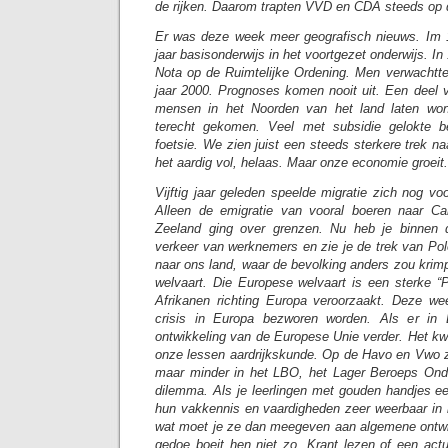
de rijken. Daarom trapten VVD en CDA steeds op 
Er was deze week meer geografisch nieuws. Im 1
jaar basisonderwijs in het voortgezet onderwijs. 
Nota op de Ruimtelijke Ordening. Men verwachtte
jaar 2000. Prognoses komen nooit uit. Een deel
mensen in het Noorden van het land laten won
terecht gekomen. Veel met subsidie gelokte be
foetsie. We zien juist een steeds sterkere trek n
het aardig vol, helaas. Maar onze economie groeit.
Vijftig jaar geleden speelde migratie zich nog voo
Alleen de emigratie van vooral boeren naar Ca
Zeeland ging over grenzen. Nu heb je binnen 
verkeer van werknemers en zie je de trek van P
naar ons land, waar de bevolking anders zou krimp
welvaart. Die Europese welvaart is een sterke “Pu
Afrikanen richting Europa veroorzaakt. Deze we
crisis in Europa bezworen worden. Als er in 
ontwikkeling van de Europese Unie verder. Het kw
onze lessen aardrijkskunde. Op de Havo en Vwo 
maar minder in het LBO, het Lager Beroeps Onde
dilemma. Als je leerlingen met gouden handjes ee
hun vakkennis en vaardigheden zeer weerbaar in
wat moet je ze dan meegeven aan algemene ontwik
gedoe boeit hen niet zo. Krant lezen of een actual