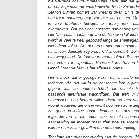
nieuwe/oude coalitie moeten zijn. Denk aan het 
en het zogenaamde paardenweitje bij de Zeisterbr
Station Bunnik komen wat vreemd over. Er is te
een forse parkeergarage zou hier wel passen. Of 
is voor kantoren betwijfel ik, tenzij met da
oversteken. Dat zou een ernstige aantasting va
Het Nationaal Landschap van de Nieuwe Hollandse Wa
wordt al veel te veel gebouwd langs de snelwegen.
Nederland vol is. We moeten er niet aan beginnen. 
nu al een duidelijk regionaal OV-knooppunt. Zo’n
niet weggelegd. De functie is vooral lokaal. Ik moe
een vorm van Openbaar Vervoer komt tussen H
Uithof. Voor de fiets is het allemaal prima.
Het is mooi, dat er gezegd wordt, dat er allerlei 
iedereen, die dat wil in de gemeente kan blijve
gegaan aan het enorme tekort aan sociale h
passende jarenlange wachttijden. Dat treft in 
onverwacht een beroep willen doen op een soci
vooral vrouwen, die onverwacht door een scheiding
ze geen volledige baan hebben en dus ee
ingeschreven staan voor een sociale huurw
aanmerking en moeten maar zien hoe ze ergens
was er voor zulke gevallen een prioriteitsregeling.
Tenslotte iets over het overleg met de burgers. Ik