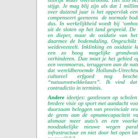
slibrijk water overstroomd. Het slib be
stijgt. Je mag blij zijn als dat 1 milli
over duizend jaar is het oppervlak ee
compenseert geeneens
de normale bod
dus. In werkelijkheid wordt bij ‘omho
uit de sloten op het land gespreid. De
en dieper, maar de oxidatie van he
daarmee de bodemdaling. Ongeschikt 
weideveeteelt. Inklinking en oxidatie
een zo hoog mogelijke grondwate
verhinderen. Dan moet je het gebied o
een veenmoeras, teruggeven aan de nat
dat wereldberoemde Hollands-Utrechts
cultureel erfgoed nog besc
“natuurontwikkelaars”. Ik vind dat
contradictio in terminis.
Andere
ideetjes: gastlessen op scholen
bredere visie op sport met aandacht vo
duurzaam beleggen van provinciale reser
de grens aan de opnamecapaciteit va
alsmaar meer auto’s en een voorke
noodzakelijke nieuwe wegen para
infrastructuur en niet door het open l