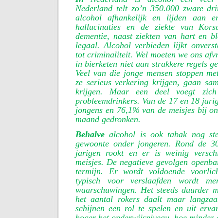
Nederland telt zo’n 350.000 zware dri
alcohol afhankelijk en lijden aan e
hallucinaties en de ziekte van Kor
dementie, naast ziekten van hart en bl
legaal. Alcohol verbieden lijkt onverst
tot criminaliteit. Wel moeten we ons afv
in bierketen niet aan strakkere regels 
Veel van die jonge mensen stoppen met
ze serieus verkering krijgen, gaan sa
krijgen. Maar een deel voegt zich
probleemdrinkers. Van de 17 en 18 jar
jongens en 76,1% van de meisjes bij on
maand gedronken.
Behalve
alcohol is ook tabak nog ste
gewoonte onder jongeren. Rond de 
jarigen rookt en er is weinig versch
meisjes. De negatieve gevolgen openba
termijn. Er wordt voldoende voorlic
typisch voor verslaafden wordt 
waarschuwingen. Het steeds duurder 
het aantal rokers daalt maar langzaam
schijnen een rol te spelen en uit erva
hoger het onderwijsniveau, hoe minder 