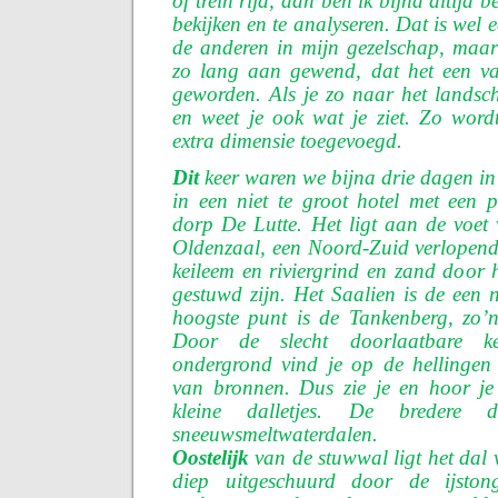
of trein rijd, dan ben ik bijna altijd 
bekijken en te analyseren. Dat is wel
de anderen in mijn gezelschap, maar
zo lang aan gewend, dat het een van
geworden. Als je zo naar het landscha
en weet je ook wat je ziet. Zo wor
extra dimensie toegevoegd.
Dit
keer waren we bijna drie dagen in
in een niet te groot hotel met een 
dorp De Lutte. Het ligt aan de voet
Oldenzaal, een Noord-Zuid verlopend
keileem en riviergrind en zand door h
gestuwd zijn. Het Saalien is de een na
hoogste punt is de Tankenberg, zo
Door de slecht doorlaatbare k
ondergrond vind je op de hellingen
van bronnen. Dus zie je en hoor je 
kleine dalletjes. De bredere 
sneeuwsmeltwaterdalen.
Oostelijk
van de stuwwal ligt het dal 
diep uitgeschuurd door de ijsto