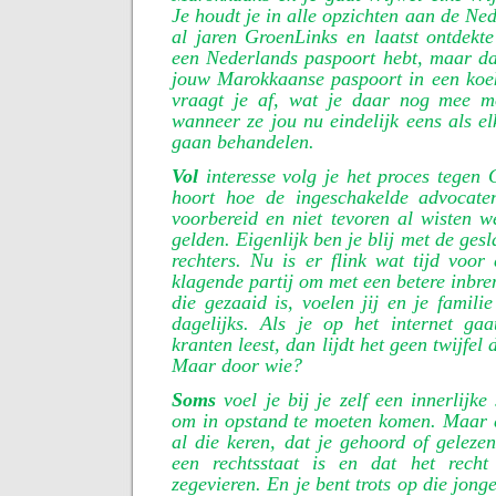
Je houdt je in alle opzichten aan de Ne
al jaren GroenLinks en laatst ontdekte
een Nederlands paspoort hebt, maar da
jouw Marokkaanse paspoort in een koe
vraagt je af, wat je daar nog mee mo
wanneer ze jou nu eindelijk eens als e
gaan behandelen.
Vol
interesse volg je het proces tegen 
hoort hoe de ingeschakelde advocate
voorbereid en niet tevoren al wisten w
gelden. Eigenlijk ben je blij met de ge
rechters. Nu is er flink wat tijd voo
klagende partij om met een betere inbre
die gezaaid is, voelen jij en je famili
dagelijks. Als je op het internet ga
kranten leest, dan lijdt het geen twijfel 
Maar door wie?
Soms
voel je bij je zelf een innerlijk
om in opstand te moeten komen. Maar 
al die keren, dat je gehoord of geleze
een rechtsstaat is en dat het recht
zegevieren. En je bent trots op die jon