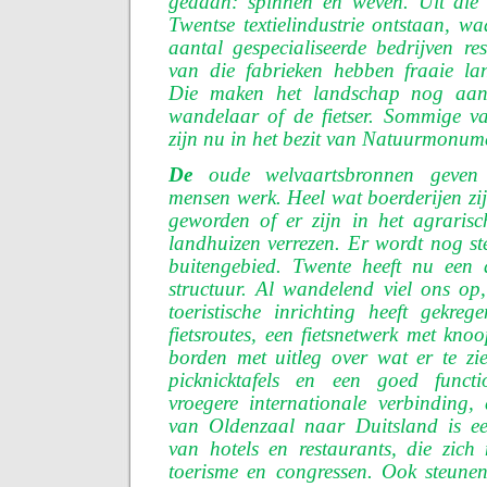
gedaan: spinnen en weven. Uit die h
Twentse textielindustrie ontstaan, w
aantal gespecialiseerde bedrijven re
van die fabrieken hebben fraaie lan
Die maken het landschap nog aantr
wandelaar of de fietser. Sommige v
zijn nu in het bezit van Natuurmonum
De
oude welvaartsbronnen geven
mensen werk. Heel wat boerderijen zi
geworden of er zijn in het agrarisc
landhuizen verrezen. Er wordt nog s
buitengebied. Twente heeft nu een
structuur. Al wandelend viel ons op
toeristische inrichting heeft gekre
fietsroutes, een fietsnetwerk met kno
borden met uitleg over wat er te zi
picknicktafels en een goed func
vroegere internationale verbinding,
van Oldenzaal naar Duitsland is e
van hotels en restaurants, die zich
toerisme en congressen. Ook steune