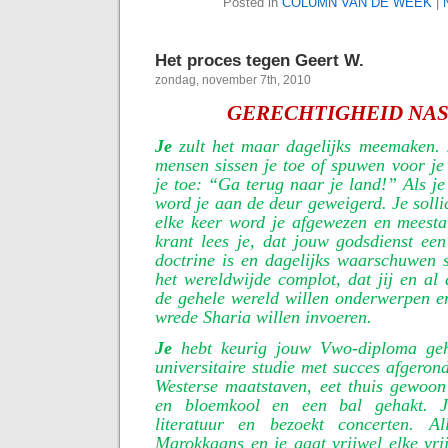
Posted in
COLUMN VAN DE WEEK
|
Het proces tegen Geert W.
zondag, november 7th, 2010
GERECHTIGHEID NA
Je
zult het maar dagelijks meemaken. J
mensen sissen je toe of spuwen voor je
je toe: “Ga terug naar je land!” Als je
word je aan de deur geweigerd. Je solli
elke keer word je afgewezen en meestal
krant lees je, dat jouw godsdienst een 
doctrine is en dagelijks waarschuwen 
het wereldwijde complot, dat jij en al 
de gehele wereld willen onderwerpen en 
wrede Sharia willen invoeren.
Je
hebt keurig jouw Vwo-diploma ge
universitaire studie met succes afgerond
Westerse maatstaven, eet thuis gewoon
en bloemkool en een bal gehakt. J
literatuur en bezoekt concerten. 
Marokkaans en je gaat vrijwel elke vr