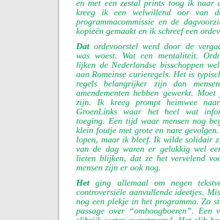
en met een zestal prints toog ik naar
kreeg ik een welwillend oor van d
programmacommissie en de dagvoorzit
kopieën gemaakt en ik schreef een ordev
Dat
ordevoorstel werd door de vergad
was woest. Wat een mentaliteit. Ord
lijken de Nederlandse bisschoppen we
aan Romeinse curieregels. Het is typisc
regels belangrijker zijn dan mens
amendementen hebben gewerkt. Moet 
zijn. Ik kreeg prompt heimwee naa
GroenLinks waar het heel wat infor
toeging. Een tijd waar mensen nog be
klein foutje met grote en nare gevolgen
lopen, maar ik bleef. Ik wilde solidair z
van de dag waren er gelukkig wel ee
lieten blijken, dat ze het vervelend v
mensen zijn er ook nog.
Het
ging allemaal om negen tekstve
controversiële aanvullende ideetjes. Mi
nog een plekje in het programma. Zo st
passage over “omhoogboeren”. Een v