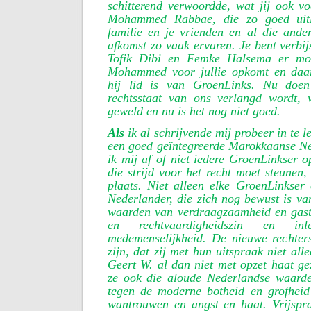
schitterend verwoordde, wat jij ook v
Mohammed Rabbae, die zo goed uitl
familie en je vrienden en al die and
afkomst zo vaak ervaren. Je bent verbijs
Tofik Dibi en Femke Halsema er mo
Mohammed voor jullie opkomt en daar
hij lid is van GroenLinks. Nu doe
rechtsstaat van ons verlangd wordt, 
geweld en nu is het nog niet goed.
Als
ik al schrijvende mij probeer in te l
een goed geïntegreerde Marokkaanse Ne
ik mij af of niet iedere GroenLinkser o
die strijd voor het recht moet steunen,
plaats. Niet alleen elke GroenLinkser
Nederlander, die zich nog bewust is v
waarden van verdraagzaamheid en gastv
en rechtvaardigheidszin en inl
medemenselijkheid. De nieuwe rechter
zijn, dat zij met hun uitspraak niet al
Geert W. al dan niet met opzet haat ge
ze ook die aloude Nederlandse waard
tegen de moderne botheid en grofheid 
wantrouwen en angst en haat. Vrijspr