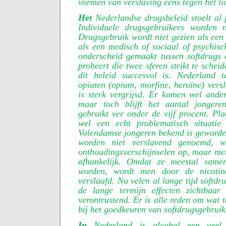
vormen van verslaving eens tegen het li
Het
Nederlandse drugsbeleid stoelt al j
Individuele drugsgebruikers worden ni
Drugsgebruik wordt niet gezien als een 
als een medisch of sociaal of psychis
onderscheid gemaakt tussen softdrugs
probeert die twee sferen strikt te scheid
dit beleid succesvol is. Nederland 
opiaten (opium, morfine, heroïne) vers
is sterk vergrijsd. Er komen wel ande
maar toch blijft het aantal jongere
gebruikt ver onder de vijf procent. Pla
wel een echt problematisch situatie
Volendamse jongeren bekend is geworde
worden niet verslavend genoemd, w
onthoudingsverschijnselen op, maar men
afhankelijk. Omdat ze meestal same
worden, wordt men door de nicotin
verslaafd. Nu velen al lange tijd softd
de lange termijn effecten zichtbaar
verontrustend. Er is alle reden om wat 
bij het goedkeuren van softdrugsgebruik
In
Nederland is alcohol een veel e