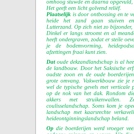
omhoog stuwde en daarna opgevuld, 
Het geeft een licht golvend reliëf.
Plaatselijk
is door ontbossing en te v
heide het zand gaan stuiven e
Lutterzand. Op zich niet zo bijzonder, 
Dinkel er langs stroomt en al meand
heeft ondergraven, zodat er steile oe
je de bodemvorming, heidepodso
afzettingen fraai kunt zien.
Dat
oude dekzandlandschap is al heel
de landbouw. Door het Saksische erfr
oudste zoon en de oude boerderijen
grote omvang. Vakwerkbouw zie je n
wel de typische gevels met verticale 
op de nok van het dak. Rondom die
akkers met struikenwallen. 
coulisselandschap. Soms kom je opee
landschap met kaarsrechte verkavel
heideontginningslandschap beland.
Op
die boerderijen werd vroeger vee