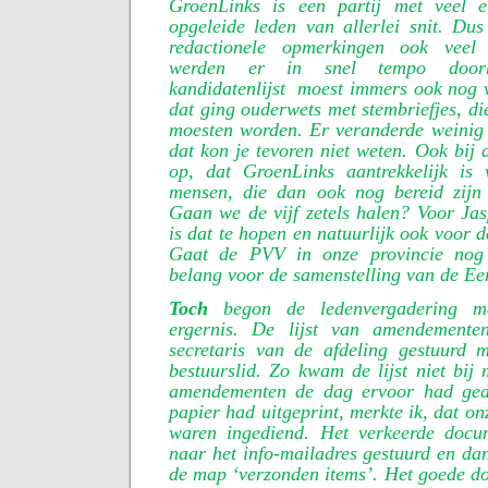
GroenLinks is een partij met veel e
opgeleide leden van allerlei snit. Du
redactionele opmerkingen ook veel
werden er in snel tempo door
kandidatenlijst
moest immers ook nog w
dat ging ouderwets met stembriefjes, di
moesten worden. Er veranderde weinig 
dat kon je tevoren niet weten. Ook bij 
op, dat GroenLinks aantrekkelijk is
mensen, die dan ook nog bereid zijn 
Gaan we de vijf zetels halen? Voor Jas
is dat te hopen en natuurlijk ook voor de
Gaat de PVV in onze provincie nog
belang voor de samenstelling van de Ee
Toch
begon de ledenvergadering m
ergernis. De lijst van amendement
secretaris van de afdeling gestuurd
bestuurslid. Zo kwam de lijst niet bij 
amendementen de dag ervoor had ge
papier had uitgeprint, merkte ik, dat o
waren ingediend. Het verkeerde docu
naar het info-mailadres gestuurd en dan
de map ‘verzonden items’. Het goede d