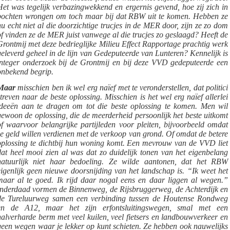
Het was tegelijk verbazingwekkend en ergernis gevend, hoe zij zich in
bochten wrongen om toch maar bij dat RBW uit te komen. Hebben ze
nu echt niet al die doorzichtige trucjes in de MER door, zijn ze zo dom
of vinden ze de MER juist vanwege al die trucjes zo geslaagd? Heeft de
Grontmij met deze bedrieglijke Milieu Effect Rapportage prachtig werk
geleverd geheel in de lijn van Gedeputeerde van Lunteren? Kennelijk is
integer onderzoek bij de Grontmij en bij deze VVD gedeputeerde een
onbekend begrip.
Maar
misschien ben ik wel erg naïef met te veronderstellen, dat politici
streven naar de beste oplossing. Misschien is het wel erg naïef allerlei
ideeën aan te dragen om tot die beste oplossing te komen. Men wil
gewoon de oplossing, die de meerderheid persoonlijk het beste uitkomt
of waarvoor belangrijke partijleden voor pleiten, bijvoorbeeld omdat
ze geld willen verdienen met de verkoop van grond. Of omdat de betere
oplossing te dichtbij hun woning komt. Een mevrouw van de VVD liet
dat heel mooi zien al was dat zo duidelijk tonen van het eigenbelang
natuurlijk niet haar bedoeling. Ze wilde aantonen, dat het RBW
eigenlijk geen nieuwe doorsnijding van het landschap is. “Ik weet het
maar al te goed. Ik rijd daar nogal eens en daar liggen al wegen.”
Inderdaad vormen de Binnenweg, de Rijsbruggerweg, de Achterdijk en
de Tureluurweg samen een verbinding tussen de Houtense Rondweg
en de A12, maar het zijn erfontsluitingswegen, smal met een
halverharde berm met veel kuilen, veel fietsers en landbouwverkeer en
geen wegen waar je lekker op kunt schieten. Ze hebben ook nauwelijks