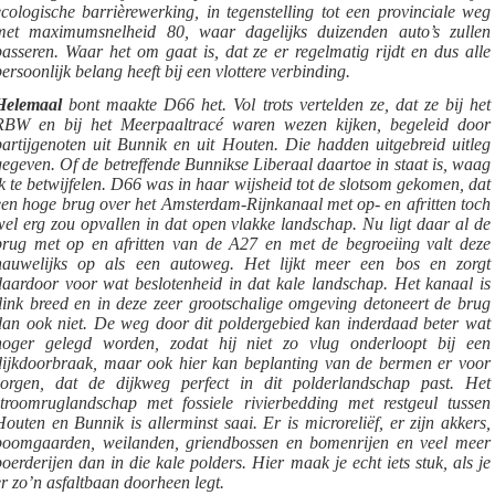
ecologische barrièrewerking, in tegenstelling tot een provinciale weg
met maximumsnelheid 80, waar dagelijks duizenden auto’s zullen
passeren. Waar het om gaat is, dat ze er regelmatig rijdt en dus alle
persoonlijk belang heeft bij een vlottere verbinding.
Helemaal
bont maakte D66 het. Vol trots vertelden ze, dat ze bij het
RBW en bij het Meerpaaltracé waren wezen kijken, begeleid door
partijgenoten uit Bunnik en uit Houten. Die hadden uitgebreid uitleg
gegeven. Of de betreffende Bunnikse Liberaal daartoe in staat is, waag
ik te betwijfelen. D66 was in haar wijsheid tot de slotsom gekomen, dat
een hoge brug over het Amsterdam-Rijnkanaal met op- en afritten toch
wel erg zou opvallen in dat open vlakke landschap. Nu ligt daar al de
brug met op en afritten van de A27 en met de begroeiing valt deze
nauwelijks op als een autoweg. Het lijkt meer een bos en zorgt
daardoor voor wat beslotenheid in dat kale landschap. Het kanaal is
flink breed en in deze zeer grootschalige omgeving detoneert de brug
dan ook niet. De weg door dit poldergebied kan inderdaad beter wat
hoger gelegd worden, zodat hij niet zo vlug onderloopt bij een
dijkdoorbraak, maar ook hier kan beplanting van de bermen er voor
zorgen, dat de dijkweg perfect in dit polderlandschap past. Het
stroomruglandschap met fossiele rivierbedding met restgeul tussen
Houten en Bunnik is allerminst saai. Er is microreliëf, er zijn akkers,
boomgaarden, weilanden, griendbossen en bomenrijen en veel meer
boerderijen dan in die kale polders. Hier maak je echt iets stuk, als je
er zo’n asfaltbaan doorheen legt.