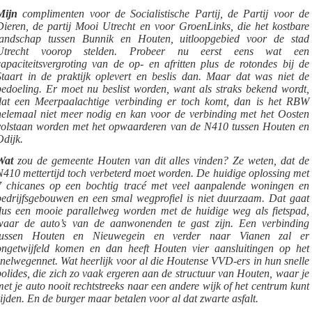
Mijn
complimenten voor de Socialistische Partij, de Partij voor de
Dieren, de partij Mooi Utrecht en voor GroenLinks, die het kostbare
landschap tussen Bunnik en Houten, uitloopgebied voor de stad
Utrecht voorop stelden. Probeer nu eerst eens wat een
capaciteitsvergroting van de op- en afritten plus de rotondes bij de
Staart in de praktijk oplevert en beslis dan. Maar dat was niet de
bedoeling. Er moet nu beslist worden, want als straks bekend wordt,
dat een Meerpaalachtige verbinding er toch komt, dan is het RBW
helemaal niet meer nodig en kan voor de verbinding met het Oosten
volstaan worden met het opwaarderen van de N410 tussen Houten en
Odijk.
Wat
zou de gemeente Houten van dit alles vinden? Ze weten, dat de
N410 mettertijd toch verbeterd moet worden. De huidige oplossing met
7 chicanes op een bochtig tracé met veel aanpalende woningen en
bedrijfsgebouwen en een smal wegprofiel is niet duurzaam. Dat gaat
dus een mooie parallelweg worden met de huidige weg als fietspad,
waar de auto’s van de aanwonenden te gast zijn. Een verbinding
tussen Houten en Nieuwegein en verder naar Vianen zal er
ongetwijfeld komen en dan heeft Houten vier aansluitingen op het
snelwegennet. Wat heerlijk voor al die Houtense VVD-ers in hun snelle
bolides, die zich zo vaak ergeren aan de structuur van Houten, waar je
met je auto nooit rechtstreeks naar een andere wijk of het centrum kunt
rijden. En de burger maar betalen voor al dat zwarte asfalt.