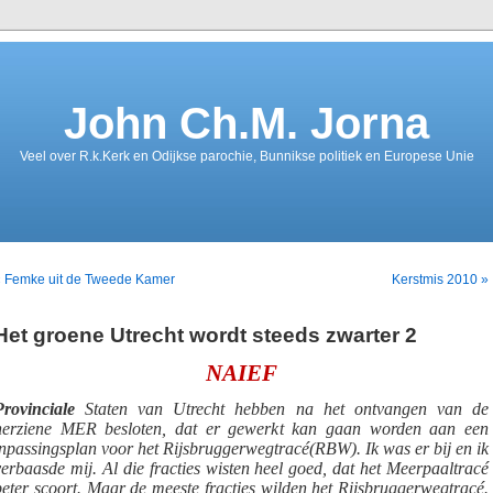
John Ch.M. Jorna
Veel over R.k.Kerk en Odijkse parochie, Bunnikse politiek en Europese Unie
« Femke uit de Tweede Kamer
Kerstmis 2010 »
Het groene Utrecht wordt steeds zwarter 2
NAIEF
Provinciale
Staten van Utrecht hebben na het ontvangen van de
herziene MER besloten, dat er gewerkt kan gaan worden aan een
inpassingsplan voor het Rijsbruggerwegtracé(RBW). Ik was er bij en ik
verbaasde mij. Al die fracties wisten heel goed, dat het Meerpaaltracé
beter scoort. Maar de meeste fracties wilden het Rijsbruggerwegtracé.