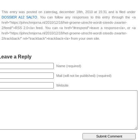
This entry was posted on zaterdag, december 18th, 2010 at 15:31 and is filed under
DOSSIER A12 SALTO
. You can follow any responses to this entry through the <a
href="https://johnchmjorna.nl/2010/12/18/het-groene-utrecht-wordt-steeds-zwarter-
2/feed/">RSS 2.0</a> feed. You can <a href="#respond">leave a response</a>, or <a
href="https://johnchmjorna.nl/2010/12/18/het-groene-utrecht-wordt-steeds-zwarter-
2/trackback/" rel="trackback">trackback</a> from your own site.
Leave a Reply
Name (required)
Mail (will not be published) (required)
Website