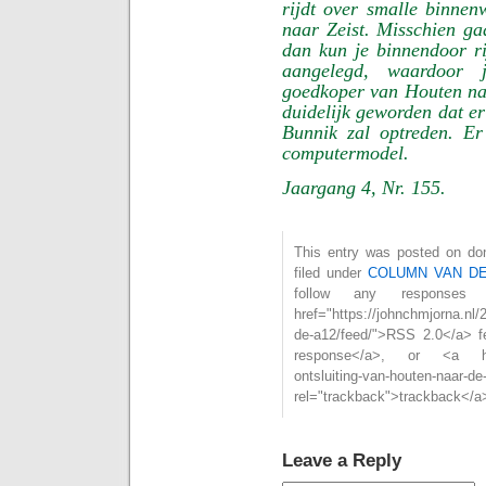
rijdt over smalle binne
naar Zeist. Misschien gaa
dan kun je binnendoor r
aangelegd, waardoor 
goedkoper van Houten naa
duidelijk geworden dat er
Bunnik zal optreden. Er 
computermodel.
Jaargang 4, Nr. 155.
This entry was posted on don
filed under
COLUMN VAN D
follow any responses
href="https://johnchmjorna.nl/
de-a12/feed/">RSS 2.0</a> f
response</a>, or <a href="
ontsluiting-van-houten-naar-de
rel="trackback">trackback</a>
Leave a Reply