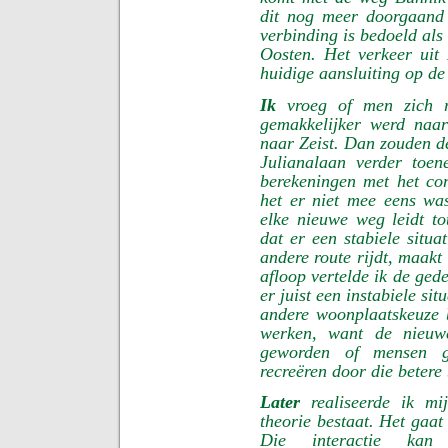
dit nog meer doorgaand
verbinding is bedoeld als
Oosten. Het verkeer ui
huidige aansluiting op de
Ik
vroeg of men zich re
gemakkelijker werd naa
naar Zeist. Dan zouden d
Julianalaan verder toe
berekeningen met het com
het er niet mee eens was
elke nieuwe weg leidt t
dat er een stabiele situa
andere route rijdt, maakt
afloop vertelde ik de ged
er juist een instabiele si
andere woonplaatskeuze 
werken, want de nieuwe
geworden of mensen g
recreëren door die betere
Later
realiseerde ik mi
theorie bestaat. Het gaat
Die interactie kan 