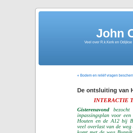
John 
Veel over R.k.Kerk en Odijkse
« Bodem en reliëf vragen bescher
De ontsluiting van 
INTERACTIE 
Gisterenavond
bezocht 
inpassingsplan voor een
Houten en de A12 bij B
veel overlast van de weg 
komt met de weg Bunnik 