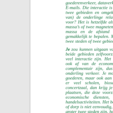
goederenverkeer, dataverk
E-mails. Die interactie i
twee gebieden en omgek
van) de onderlinge rel
voor? Het is hetzelfde al
massa’s of twee magneten
massa en de afstand 
gemakkelijk te bepalen. 
twee steden of twee gebi
Je
zou kunnen uitgaan va
beide gebieden zelfvoor
veel interactie zijn. He
ook af van de economis
complementair zijn, dus
onderling verkeer. Je m
goederen, maar ook aan d
er veel scholen, bio
concertzaal, dan krijg j
plaatsen, die deze voor
economische diensten,
handelsactiviteiten. Het 
of dorp is niet eenvoudig
groter twee steden zijn, h