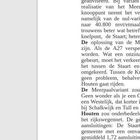
geadviseerd. Bij varian
realisatie van het Mee
knooppunt neemt het ve
namelijk van de nul-va
naar 40.800 mvt/etmaal
trouwens beter wat betref
knelpunt,
de Staart; bete
De
oplossing van de Me
zijn. Als de A27 versp
worden. Wat een onzin
gebeurt, moet het verkee
het tussen de Staart e
omgekeerd. Tussen de Kr
geen probleem, behalve
Houten gaat rijden.
De
Meerpaalvariant zou 
Geen wonder als je een Oo
een Westelijk, dat korter 
bij Schalkwijk en Tull en
Houten
zou onderbedeeld
het rijkswegennet. De g
aansluitingen: De Sta
gemeente met een omvan
gemiddeld 1,72 aansluiti