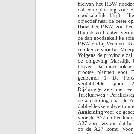
hiervan het RBW noodzake
dat een oplossing voor H
noodzakelijk blijft. H
objectief naar de beste op
Door
het RBW zou het v
Bunnik en Houten vermi
de dan noodzakelijke spits
RBW en bij Vechten. Kome
een keuze voor het Meerp
Volgens
de provincie zal 
de omgeving Marsdijk bi
blijven. Dat moet ook ge
grootse plannen voor 
genoemd: 1. De Fort
verdubbelde spoor.
Rijsbruggerweg met e
Tureluurweg / Parallelwe
de aansluiting naar de 
dubbeldekkers deze tunne
Aanleiding
voor de geac
voor de A27 en het knoo
A27 zorgt ervoor, dat het
op de A27 komt. Voor 