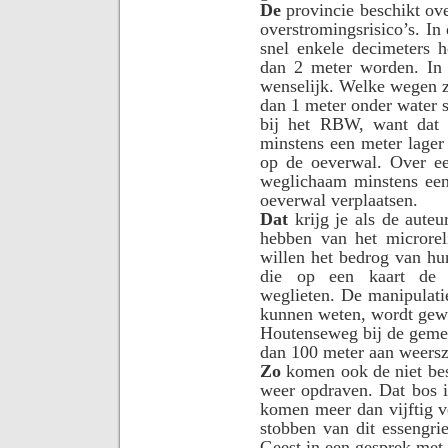
De
provincie beschikt ove
overstromingsrisico’s. In
snel enkele decimeters 
dan 2 meter worden. In 
wenselijk. Welke wegen z
dan 1 meter onder water s
bij het RBW, want dat 
minstens een meter lager
op de oeverwal. Over ee
weglichaam minstens ee
oeverwal verplaatsen.
Dat
krijg je als de aute
hebben van het microrel
willen het bedrog van hun
die op een kaart de o
weglieten. De manipulatie
kunnen weten, wordt gewo
Houtenseweg bij de gemee
dan 100 meter aan weersz
Zo
komen ook de niet bes
weer opdraven. Dat bos i
komen meer dan vijftig v
stobben van dit essengr
Geest in een gesprek met