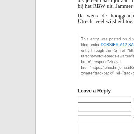
als je eenmaal lijdt aan t
bij het RBW uit. Jammer 
Ik
wens de hooggeacht
Utrecht veel wijsheid toe.
This entry was posted on din
filed under
DOSSIER A12 SA
entry through the <a href="htt
utrecht-wordt-steeds-zwart
href="#respond">l
href="https://johnchmjorna.nl/
zwarter/trackback/" rel="trac
Leave a Reply