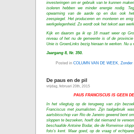
investeringen om er gebruik van te kunnen make
isoleren hebben we minder energie nodig. Teg
opwarming van de aarde op en dus ook het 
zeespiegel. Het produceren en monteren en enig
werkgelegenheid. Zo wordt ook het tekort aan werk
Kijk en daarom ga ik op 18 maart weer op Gr
niveau of het nu de gemeente is of de provincie 
Unie is GroenLinks bezig hieraan te werken. Nu u n
Jaargang 8, Nr. 350.
Posted in
COLUMN VAN DE WEEK
,
Zonder 
De paus en de pil
vrijdag, februari 20th, 2015
PAUS FRANCISCUS IS GEEN 
In het vliegtuig op de terugweg van zijn bezoe
Franciscus met journalisten. Zijn taalgebruik was
aartsbisschop van Rio de Janeiro gewend bent om
sloppen te bezoeken, hoeft dat niemand te verwon
beschaafde Antoine Bodar, die de Romeinse sloppe
foto’s kent. Maar goed, op de vraag of echtpare