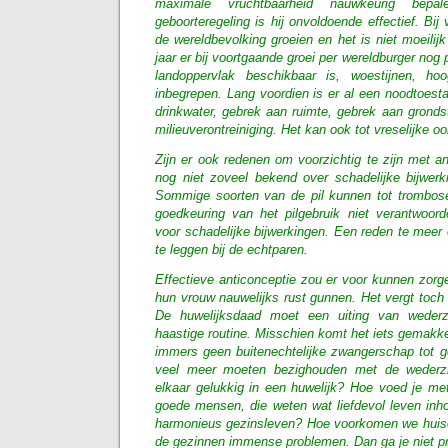
maximale vruchtbaarheid nauwkeurig bepa
geboorteregeling is hij onvoldoende effectief. Bij v
de wereldbevolking groeien en het is niet moeilijk
jaar er bij voortgaande groei per wereldburger nog
landoppervlak beschikbaar is, woestijnen, hoo
inbegrepen. Lang voordien is er al een noodtoest
drinkwater, gebrek aan ruimte, gebrek aan gronds
milieuverontreiniging. Het kan ook tot vreselijke oo
Zijn er ook redenen om voorzichtig te zijn met a
nog niet zoveel bekend over schadelijke bijwerk
Sommige soorten van de pil kunnen tot trombose
goedkeuring van het pilgebruik niet verantwoorde
voor schadelijke bijwerkingen. Een reden te meer
te leggen bij de echtparen.
Effectieve anticonceptie zou er voor kunnen zorge
hun vrouw nauwelijks rust gunnen. Het vergt toch
De huwelijksdaad moet een uiting van wederzi
haastige routine. Misschien komt het iets gemakkel
immers geen buitenechtelijke zwangerschap tot 
veel meer moeten bezighouden met de wederzi
elkaar gelukkig in een huwelijk? Hoe voed je met
goede mensen, die weten wat liefdevol leven inh
harmonieus gezinsleven? Hoe voorkomen we huisel
de gezinnen immense problemen. Dan ga je niet pra