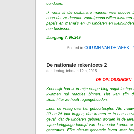
condoom.
Ik wens al die celibataire mannen veel succes b
hoop dat ze daaraan voorafgaand willen luisteren 
papa’s en mama’s en un kinderen en kleinkinder
hen beslissen.
Jaargang 7, Nr.349
Posted in
COLUMN VAN DE WEEK
|
De nationale rekentoets 2
donderdag, februari 12th, 2015
DE OPLOSSINGEN
Kennelijk had ik in mijn vorige blog nogal lastige
kwamen nul reacties binnen. Het kan zijn d
Spamfilter ze heeft tegengehouden.
Eerst de vraag over het geboortecijfer. Als vrou
20 en 25 jaar krijgen, dan komen er in een eeuw 
geval, dat de kinderen geboren worden in de jare
vijfendertigjarige leeftijd van de moeder komen e
generaties. Elke nieuwe generatie levert weer be