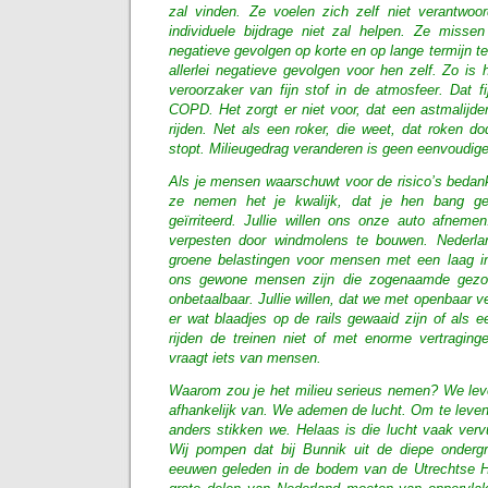
zal vinden. Ze voelen zich zelf niet verantwoo
individuele bijdrage niet zal helpen. Ze miss
negatieve gevolgen op korte en op lange termijn te
allerlei negatieve gevolgen voor hen zelf. Zo is 
veroorzaker van fijn stof in de atmosfeer. Dat f
COPD. Het zorgt er niet voor, dat een astmalijde
rijden. Net als een roker, die weet, dat roken dod
stopt. Milieugedrag veranderen is geen eenvoudig
Als je mensen waarschuwt voor de risico’s bedank
ze nemen het je kwalijk, dat je hen bang g
geïrriteerd. Jullie willen ons onze auto afnemen.
verpesten door windmolens te bouwen. Nederla
groene belastingen voor mensen met een laag i
ons gewone mensen zijn die zogenaamde gezon
onbetaalbaar. Jullie willen, dat we met openbaar v
er wat blaadjes op de rails gewaaid zijn of als e
rijden de treinen niet of met enorme vertraginge
vraagt iets van mensen.
Waarom zou je het milieu serieus nemen? We leven
afhankelijk van. We ademen de lucht. Om te leven
anders stikken we. Helaas is die lucht vaak verv
Wij pompen dat bij Bunnik uit de diepe onderg
eeuwen geleden in de bodem van de Utrechtse 