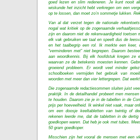
goed lezen en slim redeneren. Je kunt nooit al
wiskunde het inzicht hebt verkregen om een verg
op te lossen, dan moet zo’n sommetje lukken. Rek
Van al dat verzet tegen de nationale rekentoets
nogal wat kritiek op de zogenaamde verhaaltjess
zijn en daarom niet de rekenvaardigheid toetsen m
elk vak gebruiken we taal en speelt dus de leesv
en het taalbegrip een rol. Ik merkte een keer, 
“verminderen met” niet begrepen. Daarom besteed
aan woordkennis. Bij elk hoofdstuk kregen ze ee
waarvan ze de betekenis moesten kennen. Gebr
groeiend probleem. Er wordt veel minder gele
schoolboeken vermijden het gebruik van moeili
woorden met meer dan vier lettergrepen. Dat werk
Die zogenaamde redactiesommen sluiten juist veel
praktijk. In de detailhandel probeert men mensen
te houden. Daarom zie je in de tabellen in de Co
prijs per hoeveelheid. Ik winkel niet vaak, maar o
om een doosje keeltabletten van twintig of de
rekenen leerde me, dat de tabletten in de dertig
goedkopen waren. Dat heb je ook met tubes. Meest
50 gram goedkoper.
Misschien zijn het vooral de mensen met een vlo