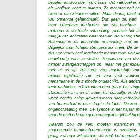
bepalen antwoordde Franciscus, dat katholieken ec
als konijnen voort te planten. Ze moesten zelf b
twee of drie kinderen willen. Maar daarbij bleef
wel onverkort gehandhaafd. Dus geen pil, want
even effectieve methoden, die wel mochten. 
methode is de totale onthouding, populair het 
mag je van echtparen waar man en vrouw nog stevig
Bekender is de periodieke onthouding met de 
dagelijks haar lichaamstemperatuur meet. Bij de
Als een vrouw heel regelmatig menstrueert, valt de
nauwkeurig vast te stellen. Toepassen van deze
minder zwangerschappen op, maar het gemiddeld
toch uit op vijf. Zelfs een zeer regelmatige v
minder regelmatig zijn en voor veel vrouwe
menstruatie is de methode ongeschikt. Alle ander
kerk verboden: coïtus interruptus (voor het zing
sterilisatie van man of vrouw, het spiraaltje en d
wordt zonder enige gewetensnood door katholiek
van her verbod is een slag in de lucht. De kerk
ongeloofwaardig mee. De synode in het najaar mo
voor de methode van geboorteregeling geheel bij d
Waarom zou de kerk moeten instemmen met
zogenaamde temperatuurmethode is overigens 
graag zwanger wil worden. Je kunt het moment 