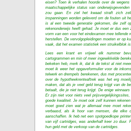
eisen? Toen ik verhalen hoorde over de wegens 
maatschappelijke status van onderwijsgevenden 
zou gaan. En ziel het kwaad straft zich ze
inspanningen worden geleverd om de fouten uit het
is al een tweede generatie gekomen, die zelf o
rekenonderwijs heeft gehad. Je moet er dus een 
vorm van een voor het eindexamen mee tellende 
herstellen. De vervolgopleidingen moeten er op k
vaak, dat het examen statistiek een struikelblok is
Lees een krant en vrijwel elk nummer bevat 
cartogrammen en min of meer ingewikkelde bereken
bekeken heb, merk ik, dat ik de tekst al niet mee
moet ik weer het opgaveformulier voor de inkomst
telwerk en drempels berekenen, dus met procenten
over de hypotheekrenteaftrek was het erg moeil
maken, dat als je veel geld terug krijgt van de be
betaalt, die je niet terug krijgt. De enige winnaars
Er zijn niet voor niets veel prijsvergelijkingssites,
goede kwaliteit. Je moet ook zelf kunnen rekenen
moet goed zien wat je allemaal mee moet reken
verbaasd, als ik hoor van mensen, die elke d
aanschaffen. Ik heb net een spotgoedkope printe
van vijf cartridges, was anderhalf keer zo duur. P
hun geld met de verkoop van de cartridges.