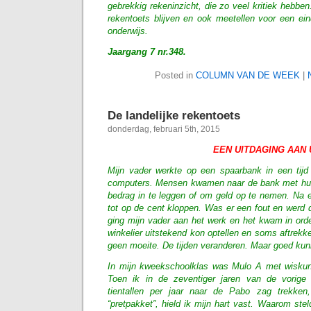
gebrekkig rekeninzicht, die zo veel kritiek hebbe
rekentoets blijven en ook meetellen voor een ein
onderwijs.
Jaargang 7 nr.348.
Posted in
COLUMN VAN DE WEEK
|
De landelijke rekentoets
donderdag, februari 5th, 2015
EEN UITDAGING AAN 
Mijn vader werkte op een spaarbank in een tij
computers. Mensen kwamen naar de bank met hu
bedrag in te leggen of om geld op te nemen. Na
tot op de cent kloppen. Was er een fout en werd 
ging mijn vader aan het werk en het kwam in orde
winkelier uitstekend kon optellen en soms aftrekk
geen moeite. De tijden veranderen. Maar goed kunn
In mijn kweekschoolklas was Mulo A met wisku
Toen ik in de zeventiger jaren van de vorig
tientallen per jaar naar de Pabo zag trekke
“pretpakket”, hield ik mijn hart vast. Waarom st