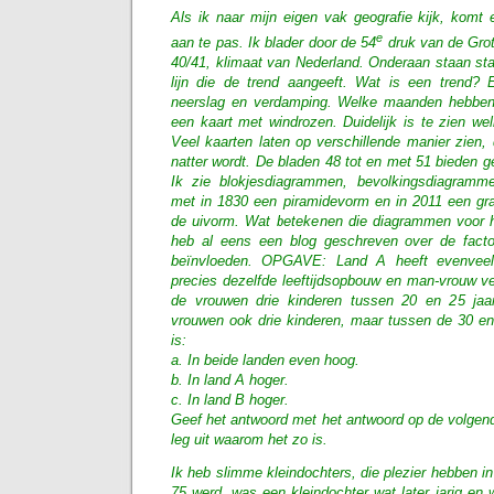
Als ik naar mijn eigen vak geografie kijk, komt 
e
aan te pas. Ik blader door de 54
druk van de Grot
40/41, klimaat van Nederland. Onderaan staan sta
lijn die de trend aangeeft. Wat is een trend? 
neerslag en verdamping. Welke maanden hebben 
een kaart met windrozen. Duidelijk is te zien wel
Veel kaarten laten op verschillende manier zien,
natter wordt. De bladen 48 tot en met 51 bieden 
Ik zie blokjesdiagrammen, bevolkingsdiagramm
met in 1830 een piramidevorm en in 2011 een gran
de uivorm. Wat betekenen die diagrammen voor h
heb al eens een blog geschreven over de factor
beïnvloeden. OPGAVE: Land A heeft evenveel
precies dezelfde leeftijdsopbouw en man-vrouw ve
de vrouwen drie kinderen tussen 20 en 25 jaa
vrouwen ook drie kinderen, maar tussen de 30 en 
is:
a. In beide landen even hoog.
b. In land A hoger.
c. In land B hoger.
Geef het antwoord met het antwoord op de volgend
leg uit waarom het zo is.
Ik heb slimme kleindochters, die plezier hebben i
75 werd, was een kleindochter wat later jarig e