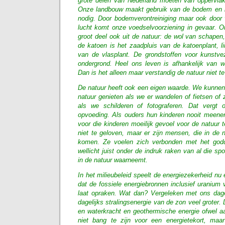
grote delen van Nederland moeten van oppervlak
Onze landbouw maakt gebruik van de bodem en h
nodig. Door bodemverontreiniging maar ook door v
lucht komt onze voedselvoorziening in gevaar. 
groot deel ook uit de natuur: de wol van schapen,
de katoen is het zaadpluis van de katoenplant, l
van de vlasplant. De grondstoffen voor kunstve
ondergrond. Heel ons leven is afhankelijk van w
Dan is het alleen maar verstandig de natuur niet t
De natuur heeft ook een eigen waarde. We kunne
natuur genieten als we er wandelen of fietsen of
als we schilderen of fotograferen. Dat vergt
opvoeding. Als ouders hun kinderen nooit meene
voor die kinderen moeilijk gevoel voor de natuur t
niet te geloven, maar er zijn mensen, die in de 
komen. Ze voelen zich verbonden met het godd
wellicht juist onder de indruk raken van al die spo
in de natuur waarneemt.
In het milieubeleid speelt de energiezekerheid nu 
dat de fossiele energiebronnen inclusief uranium 
laat opraken. Wat dan? Vergeleken met ons dagel
dagelijks stralingsenergie van de zon veel groter.
en waterkracht en geothermische energie ofwel 
niet bang te zijn voor een energietekort, maar