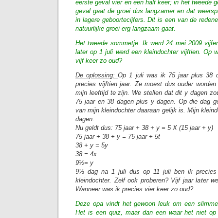
eerste geval vier en een half keer; in het tweede ge
geval gaat de groei dus langzamer en dat weerspie
in lagere geboortecijfers. Dit is een van de rede
natuurlijke groei erg langzaam gaat.
Het tweede sommetje. Ik werd 24 mei 2009 vijfe
later op 1 juli werd een kleindochter vijftien. Op
vijf keer zo oud?
De oplossing:
Op 1 juli was ik 75 jaar plus 38 
precies vijftien jaar. Ze moest dus ouder worden
mijn leeftijd te zijn. We stellen dat dit y dagen 
75 jaar en 38 dagen plus y dagen. Op die dag geld
van mijn kleindochter daaraan gelijk is. Mijn kleind
dagen.
Nu geldt dus: 75 jaar + 38 + y = 5 X (15 jaar + y)
75 jaar + 38 + y = 75 jaar + 5t
38 + y = 5y
38 = 4x
9½= y
9½ dag na 1 juli dus op 11 juli ben ik precies
kleindochter. Zelf ook proberen? Vijf jaar later wer
Wanneer was ik precies vier keer zo oud?
Deze opa vindt het gewoon leuk om een slimme k
Het is een quiz, maar dan een waar het niet o