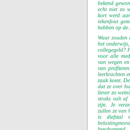
bekend gewor
echt niet zo 
kort werd aan
rekenfout gem
hebben op de 
Waar zouden 
het onderwijs,
collegegeld? 
voor alle med
van wegen en 
van profitere
leerkrachten e
zaak komt. De w
dat ze over hu
liever zo wein
straks valt af
zijn. Je ver
zullen ze van 
is diefstal
belastingmor
beschamend. M