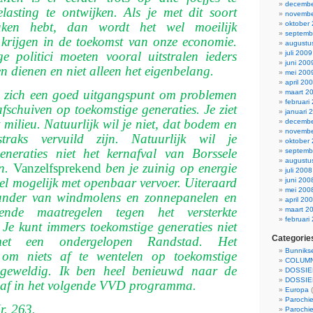
decembe
asting te ontwijken. Als je met dit soort
novembe
aken hebt, dan wordt het wel moeilijk
oktober
septemb
 krijgen in de toekomst van onze economie.
augustu
e politici moeten vooral uitstralen ieders
juli 2009
juni 200
en dienen en niet alleen het eigenbelang.
mei 200
april 20
p zich een goed uitgangspunt om problemen
maart 2
februari
 afschuiven op toekomstige generaties. Je ziet
januari 
t milieu. Natuurlijk wil je niet, dat bodem en
decembe
novembe
traks vervuild zijn. Natuurlijk wil je
oktober
eneraties niet het kernafval van Borssele
septemb
augustu
en.
Vanzelfsprekend
ben je zuinig op energie
juli 2008
veel mogelijk met openbaar vervoer. Uiteraard
juni 200
mei 200
tander van windmolens en zonnepanelen en
april 20
ende maatregelen tegen het versterkte
maart 2
februari
. Je kunt immers toekomstige generaties niet
Categorie
met een ondergelopen Randstad. Het
Bunnikse
 om niets af te wentelen op toekomstige
COLUMN
s geweldig. Ik ben heel benieuwd naar de
DOSSIE
DOSSIE
af in het volgende VVD programma.
Europa
(
Parochie
r. 263.
Parochie