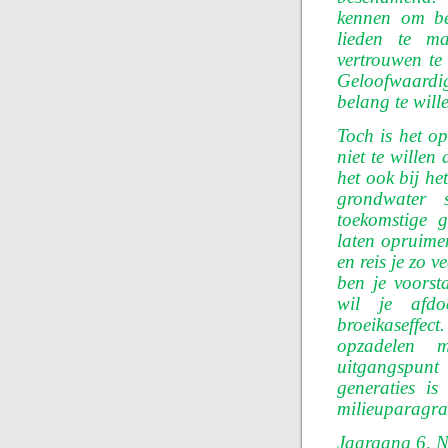
kennen om bel
lieden te m
vertrouwen te
Geloofwaardig
belang te will
Toch is het o
niet te willen
het ook bij he
grondwater s
toekomstige g
laten opruim
en reis je zo 
ben je voors
wil je afdo
broeikaseffect
opzadelen 
uitgangspunt
generaties i
milieuparagra
Jaargang 6, N