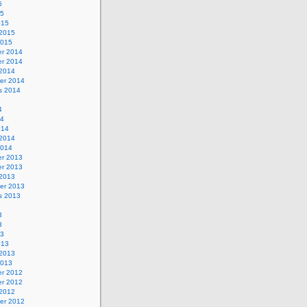
5
15
015
 2015
2015
r 2014
r 2014
 2014
er 2014
s 2014
4
14
014
 2014
2014
r 2013
r 2013
 2013
er 2013
s 2013
3
3
13
013
 2013
2013
r 2012
r 2012
 2012
er 2012