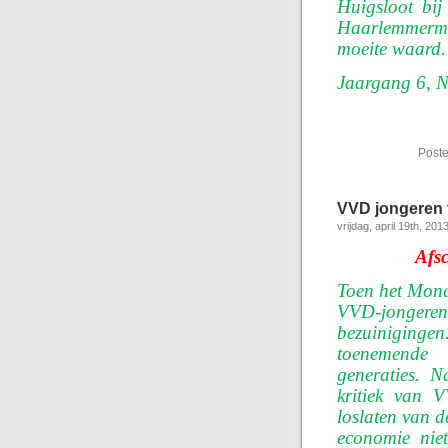
Huigsloot bij
Haarlemmermee
moeite waard.
Jaargang 6, N
Poste
VVD jongeren t
vrijdag, april 19th, 201
Afsc
Toen het Mond
VVD-jongeren 
bezuiniginge
toenemende 
generaties. N
kritiek van V
loslaten van d
economie niet