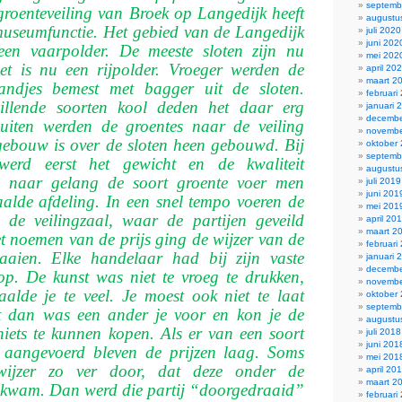
septemb
groenteveiling van Broek op Langedijk heeft
augustu
useumfunctie. Het gebied van de Lan­gedijk
juli 2020
juni 202
een vaarpolder. De meeste sloten zijn nu
mei 202
t is nu een rijpolder. Vroeger werden de
april 20
maart 2
landjes bemest met bagger uit de sloten.
februari
hillende soorten kool deden het daar erg
januari 
decembe
i­ten werden de groentes naar de veiling
novembe
gebouw is over de sloten heen gebouwd. Bij
oktober
septemb
werd eerst het gewicht en de kwa­liteit
augustu
en naar gelang de soort groente voer men
juli 2019
juni 201
alde afdeling. In een snel tempo voeren de
mei 201
 de veilingzaal, waar de partijen geveild
april 20
maart 2
t noemen van de prijs ging de wijzer van de
februari
raaien. Elke handelaar had bij zijn vaste
januari 
decembe
op. De kunst was niet te vroeg te drukken,
novembe
alde je te veel. Je moest ook niet te laat
oktober
septemb
t dan was een ander je voor en kon je de
augustu
iets te kunnen kopen. Als er van een soort
juli 2018
juni 201
 aangevoerd bleven de prijzen laag. Soms
mei 201
wijzer zo ver door, dat deze onder de
april 20
maart 2
kwam. Dan werd die partij “doorgedraaid”
februari