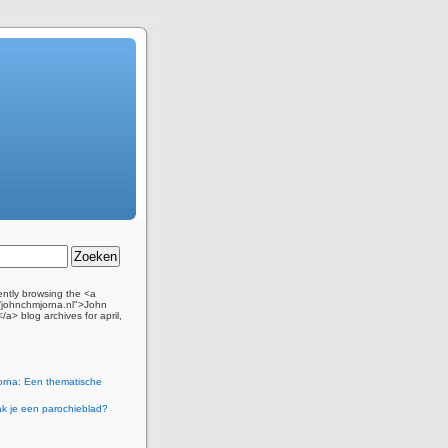
ently browsing the <a
//johnchmjorna.nl">John
a> blog archives for april,
orna: Een thematische
k je een parochieblad?