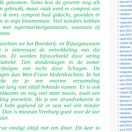
rkt genomen. Soms kon de groente nog als
januari 
decembe
n gebruikt, maar vaak werd er compost van
novembe
 ik eens compost had gekocht, groeiden er
oktober
septemb
n in mijn bloementuin. Veel tuinders hebben
augustu
 met supermarktorganisaties, waaraan zij
juli 2017
juni 201
veren.
mei 201
april 20
zochten we het Boerderij- en Rijtuigmuseum
maart 2
februari
t is interessant de ontwikkeling van die
januari 
zien. Ze worden bijvoorbeeld door vering
decembe
novembe
rtabeler. Tien donderdagen in de zomer
oktober
ijtuigen een tocht door Schagen. De
septemb
augustu
agen dan West-Friese klederdrachten. In het
juli 2016
deelte zie je een enorme verzameling
juni 201
mei 201
t lang niet altijd bekende namen. Er is ook
april 20
onkkamer en nog veel meer moois, zoals een
maart 2
februari
ling porselein. Als je een strandvakantie in
januari 
 hebt gepland zit er vast wel een minder
decembe
novembe
. Dan is museum Vreeburg goed voor de uur
oktober
zier.
septemb
augustu
juli 2015
ie eindigt altijd met een diner. Dit keer in
juni 201