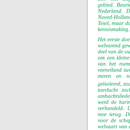
gebied. Beurt
Nederland. D
Noord-Hollan
Texel, maar da
kennisma­king.
Het eerste doe
welvarend gew
deel van de ou
om een kleine
van het roem
veeneiland tu
meren en nu
geïsoleerd, zo
toevlucht zo
ambachtslied
werd de ha­ri
ver­handeld. 
mee terug. D
voor de sche
welvaart van d