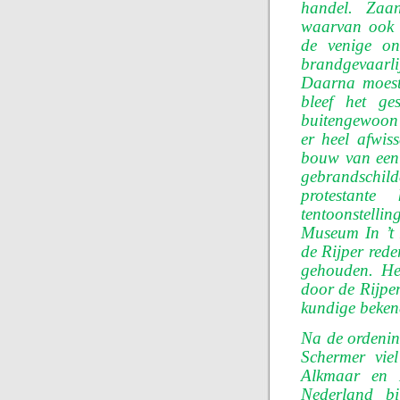
handel. Zaa
waarvan ook 
de ve­nige o
brandgevaarli
Daarna moest
bleef het ge
buitengewoon 
er heel afwis
bouw van een f
ge­brandschil
protestant
tentoonstellin
Museum In ’t 
de Rijper rede
gehouden. He
door de Rij­p
kundige bekend
Na de ordenin
Schermer vie
Alkmaar en 
Nederland bi