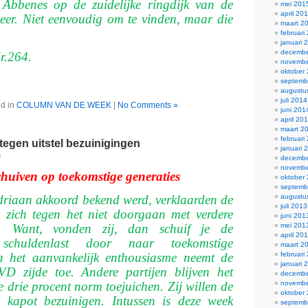
 Abbenes op de zuidelijke ringdijk van de
mei 201
april 20
r. Niet eenvoudig om te vinden, maar die
maart 2
februari
januari 
decembe
r.264.
novembe
oktober
septemb
augustu
juli 2014
d in
COLUMN VAN DE WEEK
|
No Comments »
juni 201
april 20
maart 2
februari
egen uitstel bezuinigingen
januari 
3
decembe
novembe
huiven op toekomstige generaties
oktober
septemb
augustu
riaan akkoord bekend werd, verklaarden de
juli 2013
zich tegen het niet doorgaan met verdere
juni 201
mei 201
n. Want, vonden zij, dan schuif je de
april 20
schuldenlast door naar toekomstige
maart 2
februari
a het aanvankelijk enthousiasme neemt de
januari 
VD zijde toe. Andere partijen blijven het
decembe
novembe
e drie procent norm toejuichen. Zij willen de
oktober
 kapot bezuinigen. Intussen is deze week
septemb