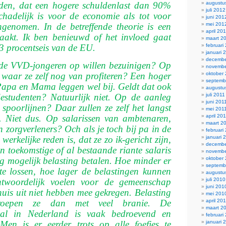
augustu
den, dat een hogere schuldenlast dan 90%
juli 2012
schadelijk is voor de economie als tot voor
juni 201
mei 201
genomen. In de betreffende theorie is een
april 20
aakt. Ik ben benieuwd of het invloed gaat
maart 2
februari
3 procentseis van de EU.
januari 
decembe
de VVD-jongeren op willen bezuinigen? Op
novembe
 waar ze zelf nog van profiteren? Een hoger
oktober
septemb
Papa en Mama leggen wel bij. Geldt dat ook
augustu
estudenten? Natuurlijk niet. Op de aanleg
juli 2011
juni 201
spoorlijnen? Daar zullen ze zelf het langst
mei 201
n. Niet dus. Op salarissen van ambtenaren,
april 20
maart 2
n zorgverleners? Och als je toch bij pa in de
februari
erkelijke reden is, dat ze zo ik-gericht zijn,
januari 
decembe
n toekomstige of al bestaande riante salaris
novembe
ig mogelijk belasting betalen. Hoe minder er
oktober
septemb
 te lossen, hoe lager de belastingen kunnen
augustu
antwoordelijk voelen voor de gemeenschap
juli 2010
juni 201
huis uit niet hebben mee gekregen. Belasting
mei 201
 roepen ze dan met veel branie. De
april 20
maart 2
aal in Nederland is vaak bedroevend en
februari
en is er eerder trots op alle foefjes te
januari 