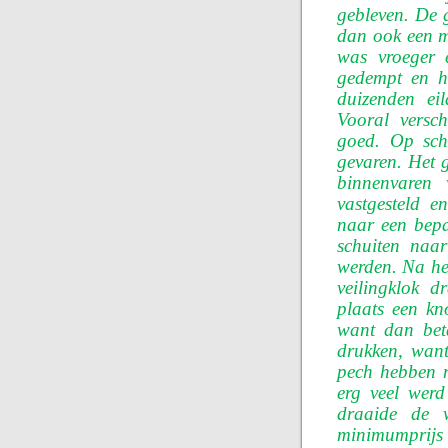
gebleven. De 
dan ook een m
was vroeger 
gedempt en he
duizenden ei
Vooral versc
goed. Op schu
gevaren. Het 
binnenvaren 
vastgesteld 
naar een bepa
schuiten naar
werden. Na he
veilingklok d
plaats een kn
want dan beta
drukken, wan
pech hebben n
erg veel werd
draaide de 
minimumprijs 