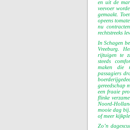
en uit de ma
veevoer worde
gemaakt. Toen
opeens tomate
nu contracten
recht­streeks le
In Schagen be
Vreeburg. He
rijtuigen te 
steeds comfo
maken die r
passagiers dr
boerderijge
gereedschap me
een fraaie pr
flinke verzame
Noord-Holland
mooie dag bij
of meer kijkple
Zo’n dagexcurs