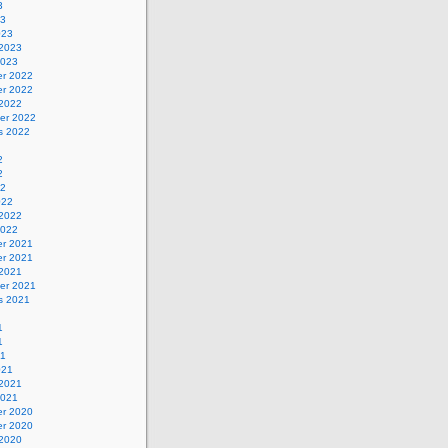
3
23
023
 2023
2023
r 2022
r 2022
 2022
er 2022
s 2022
2
2
22
022
 2022
2022
r 2021
r 2021
 2021
er 2021
s 2021
1
1
21
021
 2021
2021
r 2020
r 2020
 2020