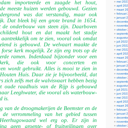
ndam importeerde en zaagde het hout,
mei 202
april 20
de meeste huizen werden gebouwd. Gezien
maart 2
ndergrond was dat verstandig, maar ook
februari
januari 
jk. Dat bleek bij een grote brand in 1654.
decembe
 de onderbouw van steen zijn. Daarboven
novembe
oktober
schilderd hout en dat maakt het stadje
septemb
aantrekkelijk om te zien, vooral ook omdat
augustu
juli 2022
selend is gebouwd. De welvaart maakte de
juni 202
orse kerk mogelijk. Ze zijn erg trots op de
mei 202
april 20
derde ramen. Inderdaad bijzonder voor een
maart 2
e kerk, die ook voor concerten en
februari
januari 
gen wordt gebruikt. Alles is mooi te zien in
decembe
Houten Huis. Daar zie je bij­voorbeeld, dat
novembe
oktober
rs zich zelfs met de walvisvaart hebben bezig
septemb
t oude raadhuis van de Rijp is gebouwd
augustu
juli 2021
enaar Leeghwater, die vooral als waterbouw­
juni 202
 is.
mei 202
april 20
maart 2
g van de droogmakerijen de Beem­ster en de
februari
l de verrommeling van het gebied tussen
januari 
decembe
Heerhugowaard wel erg op. Er zijn in
novembe
jna geen groente- of fruitveilingen over
oktober