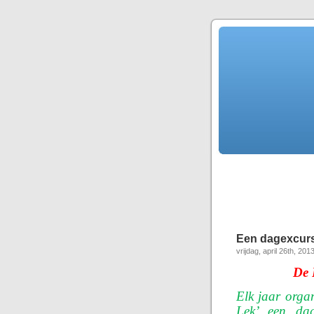
Een dagexcurs
vrijdag, april 26th, 201
De 
Elk jaar organ
Lek’ een dag