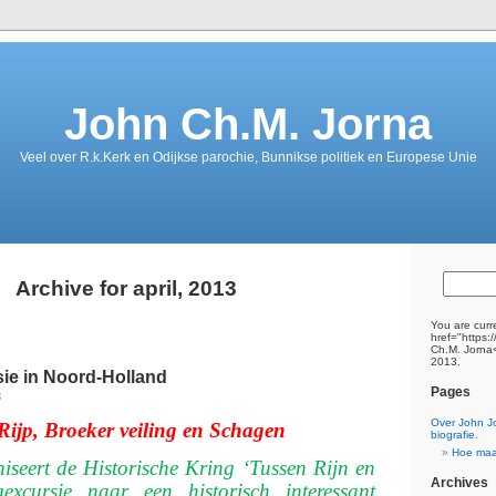
John Ch.M. Jorna
Veel over R.k.Kerk en Odijkse parochie, Bunnikse politiek en Europese Unie
Archive for april, 2013
You are curr
href="https:
Ch.M. Jorna</
2013.
ie in Noord-Holland
Pages
3
Over John J
Rijp, Broeker veiling en Schagen
biografie.
Hoe maa
iseert de Historische Kring ‘Tussen Rijn en
Archives
excursie naar een historisch interessant