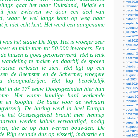
mei 202
elings gaat het naar Duitsland, België en
februari
it jaar zwierven we door een deel van
decembe
novembe
d, waar je wel langs komt op weg naar
oktober
t je niet echt kent. Het werd een aangename
septemb
augustu
juli 2025
juni 202
l was het stadje De Rijp. Het is vroeger zeer
mei 202
april 20
eest en telde toen tot 50.000 inwoners. Een
februari
de huizen is goed geconserveerd. Het is leuk
januari 
decembe
 wandeling te maken en daarbij de sporen
novembe
ruchte verleden te zien. Het ligt op een
oktober
septemb
ssen de Beemster en de Schermer, vroegere
augustu
 droogmakerijen. Het lag betrekkelijk
juli 2024
juni 202
e
dat in de 17
eeuw Doopsgezinden hier hun
mei 202
april 20
chten. Het waren kundige hard werkende
maart 2
en en kooplui. De basis voor de welvaart
februari
januari 
ngvisserij. De haring werd in heel Europa
decembe
Uit het Oostzeegebied bracht men hen­nep
novembe
oktober
aarvan werden kabels vervaar­digd, nodig
septemb
pen, die ze op hun wer­ven bouwden. De
augustu
juli 2023
e Rijp steunde dus op visserij, industrie en
juni 202