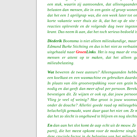
een stuk, waarin zij aantoonden, dat alleengaande
belasten dan mensen, die in een gezin of groep wonen. 
dat het een 1 aprilgrap was, die een week later tot 
korte vakantie weer thuis zie ik, dat het op de site
reacties opleverde en de volgende dag twee ingezo
krant. Dus neem ik aan, dat het toch serieus bedoeld is
Diederik
Boomsma is niet alleen milieukundige, maar 
Edmund Burke Stichting en dus is het niet zo verbazi
uitgehaald naar
Groen
Links
. Het is nog maar de vra
mensen er attent op te maken, dat het alleen g
milieubelasting.
Wat
beweren de twee auteurs? Alleengaanden hebbe
een koelkast en een wasmachine en gebruiken daardo
In plaats van één grootverpakking voor een gezin h
nodig en dat geeft dan meer afval per persoon. Berek
bevestigen dit. Ze wijzen er ook op, dat jouw persoonl
Vlieg je veel of weinig? Hoe groot is jouw woonwe
onder de douche? Allerlei goede raad op milieugebie
belachelijk gemaakt, want daar gaat het niet om. Ze 
dat het zo slecht is ongehuwd te blijven en nog slecht
En
dan aan het slot komt de aap echt uit de mouw. Ze 
partij, die het meest opkomt voor de moderne single
deze cruciale factor in de belasting van het milieu bi