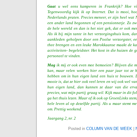
Gaat
u wel eens kamperen in Frankrijk? Hoe vi
Tegenwoordig kijk ik op Internet. Dat is mooi, hoo
Nederlands praten. Precies meneer, er zijn heel wat
een ander land begonnen of een pensionnetje. Zo zw
de hele wereld en dan is het niet gek, dat er ook 
Als ik bij mijn tante in het verzorgingshuis kom, da
aankleden geholpen door een Poolse verzorgster, ee
thee brengen en een leuke Marokkaanse maakt de ka
activiteiten- begeleidster. Het kost in die huizen de
personeel te vinden.
Mag
ik
mij er ook even mee bemoeien? Blijven die 
kan, maar velen werken hier een paar jaar tot ze h
hebben om in hun eigen land een huis te bouwen. 
mooie is, dat ze hier ook veel leren en wij ook wel van
hun eigen land, dan kunnen ze daar van die ervar
precies, wat mijn partij graag wil. Kijk maar in dit fo
ga het thuis lezen. Maar of ik ook op GroenLinks stem, 
hele leven al op dezelfde partij. Als u maar stemt m
om. Prettig weekend.
Jaargang 2, nr. 2
Posted in
COLUMN VAN DE WEEK
|