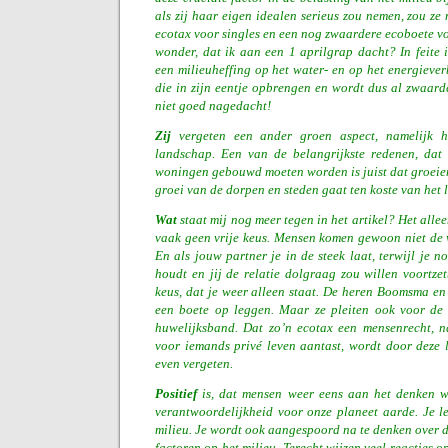
als zij haar eigen idealen serieus zou nemen, zou z
ecotax voor singles en een nog zwaardere ecoboete vo
wonder, dat ik aan een 1 aprilgrap dacht? In feite i
een milieuheffing op het water- en op het energieve
die in zijn eentje opbrengen en wordt dus al zwaard
niet goed nagedacht!
Zij
vergeten een ander groen aspect, namelijk 
landschap. Een van de belangrijkste redenen, dat 
woningen gebouwd moeten worden is juist dat groeie
groei van de dorpen en steden gaat ten koste van het
Wat
staat mij nog meer tegen in het artikel? Het allee
vaak geen vrije keus. Mensen komen gewoon niet de 
En als jouw partner je in de steek laat, terwijl je 
houdt en jij de relatie dolgraag zou willen voortzet
keus, dat je weer alleen staat. De heren Boomsma en
een boete op leggen. Maar ze pleiten ook voor de 
huwelijksband. Dat zo’n ecotax een mensenrecht, na
voor iemands privé leven aantast, wordt door deze
even vergeten.
Positief
is, dat mensen weer eens aan het denken 
verantwoordelijkheid voor onze planeet aarde. Je lee
milieu. Je wordt ook aangespoord na te denken over 
factoren op het milieu. Terecht wijzen veel reacties op