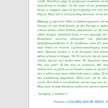
wordt. Daardoor stijgt de zeespiegel en moeten we he
land droog te houden. En dat moet uit uw portemon
beetje te snappen, maar ik fiets eigenlijk niet voor he
blijven. Maar dat is toch prachtig mevrouw. Ga zo do
Nou
zeg, je ligt weer lekker te slijmen tegenover die
Europa en wat heeft fietsen nu met Europa te maken
schoon milieu willen hebben, dan kunnen we dat noo
elkaar krijgen. Duitsland heeft er voor gezorgd, dat
Rioolwater zuiveren, afvalwater van fabriek
bestrijdingsmiddelen in de landbouw, want die spo
naar beken en rivieren. Luchtverontreiniging waa
heen. Daarom worden er in de Europese Unie allerl
milieu schoner te krijgen. De EU eist ook, dat de au
vinden, dat het veel sneller moet. De Japanners lope
Wat nou weer? Ik ben niet zo technisch. Wel mene
elektriciteit uit grote accu’s kunnen lopen en op een 
dat er alleen nog maar elektrische auto’s rijden. De 
met windstroom opgeladen. Mooi toch, als de olie
wordt. Hier hebt u een foldertje om het nog eens na 
Mijn zoon en mijn kleinzoon zullen het ook wel intere
Jaargang 2, nummer 3
Posted in
COLUMN VAN DE WEEK
|