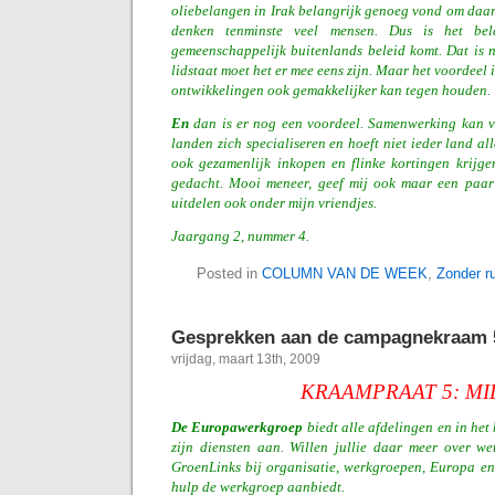
oliebelangen in Irak belangrijk genoeg vond om daar
denken tenminste veel mensen. Dus is het bel
gemeenschappelijk buitenlands beleid komt. Dat is n
lidstaat moet het er mee eens zijn. Maar het voordeel
ontwikkelingen ook gemakkelijker kan tegen houden.
En
dan is er nog een voordeel. Samenwerking kan v
landen zich specialiseren en hoeft niet ieder land al
ook gezamenlijk inkopen en flinke kortingen krij
gedacht. Mooi meneer, geef mij ook maar een paar
uitdelen ook onder mijn vriendjes.
Jaargang 2, nummer 4.
Posted in
COLUMN VAN DE WEEK
,
Zonder ru
Gesprekken aan de campagnekraam 
vrijdag, maart 13th, 2009
KRAAMPRAAT 5: MI
De Europawerkgroep
biedt alle afdelingen en in he
zijn diensten aan. Willen jullie daar meer over we
GroenLinks bij organisatie, werkgroepen, Europa en
hulp de werkgroep aanbiedt.