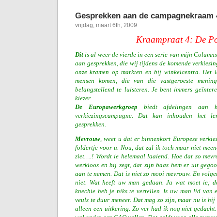
Gesprekken aan de campagnekraam 
vrijdag, maart 6th, 2009
Kraampraat 4: De P
Dit
is al weer de vierde in een serie van mijn Columns
aan gesprekken, die wij tijdens de komende verkiez
onze kramen op markten en bij winkelcentra. Het le
mensen komen, die van die vastgeroeste menin
belangstellend te luisteren. Je bent immers geïnte
kiezer.
De Europawerkgroep
biedt afdelingen aan h
verkiezingscampagne. Dat kan inhouden het le
gesprekken.
Mevrouw
, weet u dat er binnenkort Europese verkie
foldertje voor u. Nou, dat zal ik toch maar niet mee
ziet….! Wordt ie helemaal laaiend. Hoe dat zo mevr
werkloos en hij zegt, dat zijn baas hem er uit geg
aan te nemen. Dat is niet zo mooi mevrouw. En volg
niet. Wat heeft uw man gedaan. Ja wat moet ie; d
knechie heb je niks te vertellen. Is uw man lid va
veuls te duur meneer. Dat mag zo zijn, maar nu is hij
alleen een uitkering. Zo ver had ik nog niet gedacht