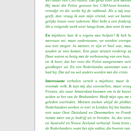
wel onder een CAO vallen. Dat geldt voor alle mensen,
Hij moet die Polen gewoon het CAO-loon betalen
vriendje en die werkt bij de vakbond. Als u mij no
geeft, dan vraag ik aan mijn vriend, wat we kunne
gelijke lonen voor iedereen. Hier hebt u een foldert
Als u volgende week weer langs komt, dan weet ik mee
En
mijnheer, kan ik u ergens mee helpen? Ik heb h
mevrouw zei, maar ondertussen; we worden overspo
zou niet mogen. Ja meneer, er zijn er heel wat, maa
zouden ze niet komen. Een paar straten verderop za
Daar waren ze bezig met de verbouwing van een huis. 
en ik hoor, dat het voor die Polen aangenomen werk
goedkoper uit. En een Nederlandse aannemer was er 
had hij. Dat zal nu wel anders worden met die crisis.
Interessante
verhalen vertelt u mijnheer, maar ik
vreemde volk. Ik kan mij dat voorstellen, maar vroe
Friezen, die naar Amsterdam kwamen om in de haven
zeiden ze het van de Brabanders. Heeft mijn opa me n
geleden overleden. Mensen zoeken altijd de plekke
Nederlanders werken er niet in Londen bij het bankw
niet naar Oost Duitsland en Denemarken en Frankr
ruimte meer om je bedrijf uit te breiden. Ja, dat wee
en Australië en Nieuw Zeeland verhuisd. Soms leren
de Nederlanders, want het zijn vaklui, die boeren van