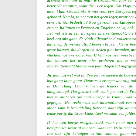
Meneer,
wat hoor ik nou? Is GroenLinks voor een 
beter SP stemmen, want die is er tegen. Dat klopt me
meer. Maar GroenLinks is niet voor een Europees le
gehoord. Nou ja, ze noemen het geen leger, maar het k
eens uit. Wat bedoelt u? Nou gewoon, een Europese 
erin en Italianen en Fransen en Engelsen en wij ook. 
ziet wel iets in een Europese Interventiemacht, die 
heel erg mis gaat. Er vindt bijvoorbeeld volkerenmo
dat er op de wereld altijd boeven blijven, kleine bo
grote boeven, die dorpen en steden plat branden, m
vluchtelingen veroorzaken. U kent vast wel voorbeeld
die boeven het maar niet proberen als ze we
Interventiemacht binnen een paar dagen zal ingrijpe
Ja
, daar zit wel wat in. Precies, we moeten de boeven
hun gang laten gaan. Daarom is er tegenwoordig ook
in Den Haag. Daar kunnen de leiders van de
aangeklaagd. Dat gebeurt ook, zoals pas met de Pre
niet te proberen om naar Europa te komen, want d
gegrepen. Het recht moet ook internationaal een ve
Maar soms is bemiddeling beter en daar zijn we dus
leuke partij, dat GroenLinks. Geef me maar een foldert
Ik
heb een beetje meegeluisterd, maar zit er niet e
beseffen we maar al te goed. Want een klein leger 
zou ook zijn belangen militair kunnen gaan ver