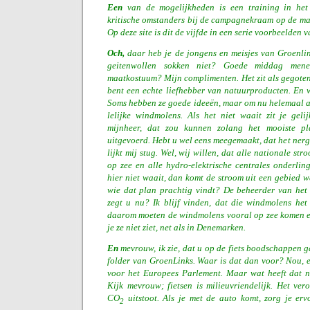
Een
van de mogelijkheden is een training in het
kritische omstanders bij de campagnekraam op de mar
Op deze site is dit de vijfde in een serie voorbeelden 
Och,
daar heb je de jongens en meisjes van Groenli
geitenwollen sokken niet? Goede middag men
maatkostuum? Mijn complimenten. Het zit als gegoten.
bent een echte liefhebber van natuurproducten. En 
Soms hebben ze goede ideeën, maar om nu helemaal a
lelijke windmolens. Als het niet waait zit je geli
mijnheer, dat zou kunnen zolang het mooiste pl
uitgevoerd. Hebt u wel eens meegemaakt, dat het nerg
lijkt mij stug. Wel, wij willen, dat alle nationale st
op zee en alle hydro-elektrische centrales onderli
hier niet waait, dan komt de stroom uit een gebied w
wie dat plan prachtig vindt? De beheerder van het
zegt u nu? Ik blijf vinden, dat die windmolens het
daarom moeten de windmolens vooral op zee komen en
je ze niet ziet, net als in Denemarken.
En
mevrouw, ik zie, dat u op de fiets boodschappen g
folder van GroenLinks. Waar is dat dan voor? Nou, er
voor het Europees Parlement. Maar wat heeft dat n
Kijk mevrouw; fietsen is milieuvriendelijk. Het ve
CO
uitstoot. Als je met de auto komt, zorg je erv
2