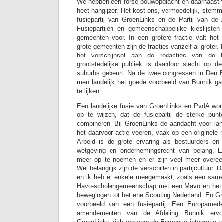
We hebben een forse bouwopdracht en daarnaast
heet hangijzer. Het kost ons, vermoedelijk, stemm
fusiepartij van GroenLinks en de Partij van de A
Fusiepartijen en gemeenschappelijke kieslijste
gemeenten voor. In een grotere fractie valt het 
grote gemeenten zijn de fracties vanzelf al groter
het verschijnsel aan de redacties van de l
grootstedelijke publiek is daardoor slecht op 
suburbs gebeurt. Na de twee congressen in Den B
men landelijk het goede voorbeeld van Bunnik gaa
te lijken.
Een landelijke fusie van GroenLinks en PvdA word
op te wijzen, dat de fusiepartij de sterke pun
combineren: Bij GroenLinks de aandacht voor lan
het daarvoor actie voeren, vaak op een originele m
Arbeid is de grote ervaring als bestuurders en
wetgeving en ondernemingsrecht van belang. E
meer op te noemen en er zijn veel meer overee
Wel belangrijk zijn de verschillen in partijcultuur. D
en ik heb er enkele meegemaakt, zoals een sa
Havo-scholengemeenschap met een Mavo en het f
bewegingen tot het ene Scouting Nederland. En Gro
voorbeeld van een fusiepartij. Een Europamed
amendementen van de Afdeling Bunnik ervo
GroenLinks zich erg voor de Europese integratie o