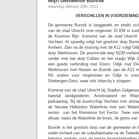
Mijn Gemeente Bunnik
maandag, februari 20th, 2023
VERSCHILLEN IN VOORZIENING
De gemeente Bunnik is langgerekt en strekt zi
van de stad Utrecht over ongeveer 15 KM in zuidoo
de Kromme Rijn. Komend van de stad Utrecht i
Vechten. Al spoedig volgt het grootste dorp Bunni
Arnhem. Dan na de kruising met de A12 volgt Odi
dorp Werkhoven. De provinciale weg N229 verbin
verder met het dorp Cothen en het stadje Wijk b
een goede verbinding met Doorn. Odijk met Dri
Werkhoven met Houten en Bunnik aan de A12 me
NS station voor stoptreinen en Odijk is voor
Driebergen-Zeist, waar ook Intercity’s stoppen.
Komend van de stad Utrecht bij Stadion Galgenw
tweetal landgoederen, Amelisweerd en Rhij
parkaanleg. Bij de buurtschap Vechten met restaur
de Nieuwe Hollandse Waterlinie met een Water
resten van het Romeinse fort Fectio. Twee verde
elkaar, naast de Waterlinie de limes, de grens van
Bunnik is het grootste dorp van de gemeente en b
onder invloed van de suburbanisatie na de Tweede
behalve winkels voor de eerste levensbehoeften