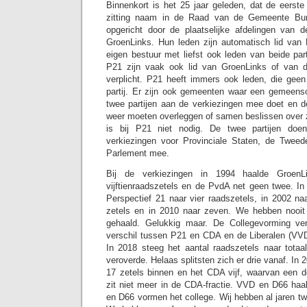
Binnenkort is het 25 jaar geleden, dat de eerste
zitting naam in de Raad van de Gemeente Bunn
opgericht door de plaatselijke afdelingen van 
GroenLinks. Hun leden zijn automatisch lid van 
eigen bestuur met liefst ook leden van beide par
P21 zijn vaak ook lid van GroenLinks of van 
verplicht. P21 heeft immers ook leden, die geen 
partij. Er zijn ook gemeenten waar een gemeensch
twee partijen aan de verkiezingen mee doet en d
weer moeten overleggen of samen beslissen over 
is bij P21 niet nodig. De twee partijen do
verkiezingen voor Provinciale Staten, de Twe
Parlement mee.
Bij de verkiezingen in 1994 haalde Groen
vijftienraadszetels en de PvdA net geen twee. In
Perspectief 21 naar vier raadszetels, in 2002 na
zetels en in 2010 naar zeven. We hebben nooit
gehaald. Gelukkig maar. De Collegevorming ve
verschil tussen P21 en CDA en de Liberalen (VV
In 2018 steeg het aantal raadszetels naar tota
veroverde. Helaas splitsten zich er drie vanaf. In
17 zetels binnen en het CDA vijf, waarvan een 
zit niet meer in de CDA-fractie. VVD en D66 haal
en D66 vormen het college. Wij hebben al jaren t