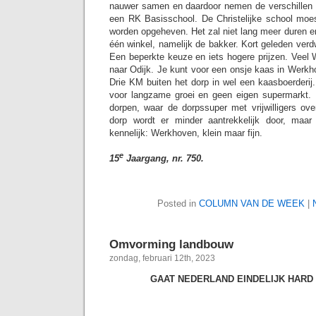
nauwer samen en daardoor nemen de verschillen 
een RK Basisschool. De Christelijke school moest
worden opgeheven. Het zal niet lang meer duren 
één winkel, namelijk de bakker. Kort geleden ver
Een beperkte keuze en iets hogere prijzen. Veel 
naar Odijk. Je kunt voor een onsje kaas in Werkh
Drie KM buiten het dorp in wel een kaasboerderi
voor langzame groei en geen eigen supermarkt. E
dorpen, waar de dorpssuper met vrijwilligers ov
dorp wordt er minder aantrekkelijk door, ma
kennelijk: Werkhoven, klein maar fijn.
e
15
Jaargang, nr. 750.
Posted in
COLUMN VAN DE WEEK
|
Omvorming landbouw
zondag, februari 12th, 2023
GAAT NEDERLAND EINDELIJK HAR