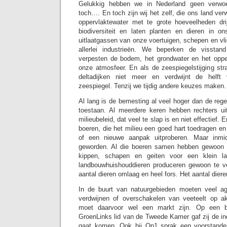
Gelukkig hebben we in Nederland geen verwo
toch…. En toch zijn wij het zelf, die ons land ver
oppervlaktewater met te grote hoeveelheden dri
biodiversiteit en laten planten en dieren in o
uitlaatgassen van onze voertuigen, schepen en vli
allerlei industrieën. We beperken de visstan
verpesten de bodem, het grondwater en het opper
onze atmosfeer. En als de zeespiegelstijging str
deltadijken niet meer en verdwijnt de helf
zeespiegel. Tenzij we tijdig andere keuzes maken.
Al lang is de bemesting al veel hoger dan de reg
toestaan. Al meerdere keren hebben rechters u
milieubeleid, dat veel te slap is en niet effectief. 
boeren, die het milieu een goed hart toedragen e
of een nieuwe aanpak uitproberen. Maar inmid
geworden. Al die boeren samen hebben gewoon t
kippen, schapen en geiten voor een klein l
landbouwhuishouddieren produceren gewoon te 
aantal dieren omlaag en heel fors. Het aantal die
In de buurt van natuurgebieden moeten veel ag
verdwijnen of overschakelen van veeteelt op ak
moet daarvoor wel een markt zijn. Op een 
GroenLinks lid van de Tweede Kamer gaf zij de in
gaat komen. Ook bij Op1 sprak een voorstande