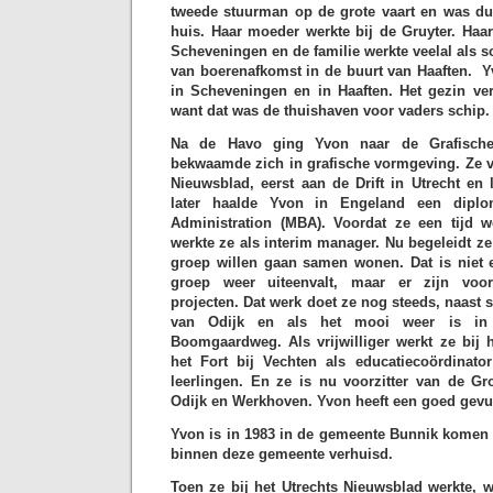
tweede stuurman op de grote vaart en was d
huis. Haar moeder werkte bij de Gruyter. Haa
Scheveningen en de familie werkte veelal als 
van boerenafkomst in de buurt van Haaften. 
in Scheveningen en in Haaften. Het gezin v
want dat was de thuishaven voor vaders schip
Na de Havo ging Yvon naar de Grafische
bekwaamde zich in grafische vormgeving. Ze v
Nieuwsblad, eerst aan de Drift in Utrecht en 
later haalde Yvon in Engeland een diplo
Administration (MBA). Voordat ze een tijd 
werkte ze als interim manager. Nu begeleidt z
groep willen gaan samen wonen. Dat is niet
groep weer uiteenvalt, maar er zijn voo
projecten. Dat werk doet ze nog steeds, naast 
van Odijk en als het mooi weer is in 
Boomgaardweg. Als vrijwilliger werkt ze bij
het Fort bij Vechten als educatiecoördinato
leerlingen. En ze is nu voorzitter van de Gr
Odijk en Werkhoven. Yvon heeft een goed gevu
Yvon is in 1983 in de gemeente Bunnik komen 
binnen deze gemeente verhuisd.
Toen ze bij het Utrechts Nieuwsblad werkte, w