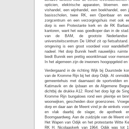
opticien, elektrische apparaten, bloemen. ee
vishandel, een wijnhandel, een boekhandel, een ju
basisscholen, twee RK, een Openbaar en een
zorgcentrum en een verzorgingshuis met ook een
dorp is een Protestante kerk en de RK Barbara
kantoren, want het was goedkoper dan in de stad.
van de BAM, de grootste Nederlandse 
universiteitscentrum De Uithof zit op fietsafstand
omgeving is een groot voordeel voor wandellief
nadeel. Het dorp Bunnik heeft nauwelijks ruimte 
biedt Bunnik een prettig woonklimaat voor mensen
In het algemeen zijn de inwoners hoogopgeleid en 
Verdergaand in de richting Wijk bij Duurstede k
van de Kromme Rijn bij het dorp Odijk. Al onmiddel
gemeentehuis met daarnaast de sportvelden en
Katimavik en de ijsbaan en de Algemene Begraa
dichtbij de drukke A12. Rond het dorp ligt de Si
Kromme Rijn bungalows rond een pleintje en binn
woonwijken, gescheiden door groenzones. Vroeger
dorp en daar aan de Meent vind je de winkels voo
en vlak daarbij de slager, de apotheek e
Boomgaardweg. Aan de zuidzijde van de Meent vin
Het Wapen van Odijk en het protestante Witte Ke
RK H. Nicolaaskerk van 1964. Odijk was tot 1