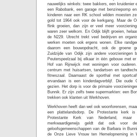
nauwelijks winkels: twee bakkers, een kruidenier
een Rabobank, een garage met benzinepomp en 
kinderen naar een RK school wilden moesten ze
gold tot 1964 ook voor de kerkgang. Maar de Od
flink groeien, dan zijn er veel meer voorzieni
waren zeer welkom. En Odijk blijft groeien, hela
de N229. Utrecht trekt veel bedrijven en organ
werken moeten ook ergens wonen. Elke randge
daarom een bouwopdracht, ook de groene g
Zuidzijde van Odijk zijn andere voorzieningen b
Peuterspeelzaal bij elkaar in één gebouw met e
Hof van Rijnwijck met woningen voor ouderen
centrum met huisartsen, tandartsen en tandtech
fitneszaal. Daarnaast de sporthal met sportca
ervandaan is een kinderdagverblijf. Die oude
gezien. Het dorp is voor de primaire voorzieninge
Bunnik. Er zijn zelfs twee supermarkten: een Bo
trekken ook klanten uit Werkhoven.
Werkhoven heeft dan wel ook woonforensen, maar
een plattelandsdorp. De Protestante kerk is
Protestante Kerk van Nederland, maar
merkwaardigerwijs geldt dat ook voor
geloofsgemeenschappen van de Barbara in Bunnik
de Onze Lieve Vrouw ten Hemelopneming in 