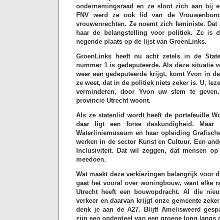
ondernemingsraad en ze sloot zich aan bij 
FNV werd ze ook lid van de Vrouwenbon
vrouwenrechten. Ze noemt zich feministe. Dat
haar de belangstelling voor politiek. Ze is 
negende plaats op de lijst van GroenLinks.
GroenLinks heeft nu acht zetels in de Stat
nummer 1 is gedeputeerde. Als deze situatie 
weer een gedeputeerde krijgt, komt Yvon in de
ze weet, dat in de politiek niets zeker is. U, le
verminderen, door Yvon uw stem te geven.
provincie Utrecht woont.
Als ze statenlid wordt heeft de portefeuille 
daar ligt een forse deskundigheid. Maar
Waterliniemuseum en haar opleiding Grafisc
werken in de sector Kunst en Cultuur. Een ande
Inclusiviteit. Dat wil zeggen, dat mensen op
meedoen.
Wat maakt deze verkiezingen belangrijk voor
gaat het vooral over woningbouw, want elke 
Utrecht heeft een bouwopdracht. Al die nie
verkeer en daarvan krijgt onze gemeente zeke
denk je aan de A27. Blijft Amelisweerd ges
zijn een onderdeel van een groene long langs