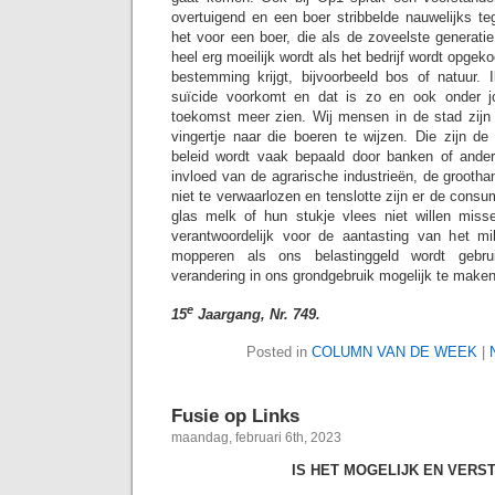
overtuigend en een boer stribbelde nauwelijks te
het voor een boer, die als de zoveelste generatie 
heel erg moeilijk wordt als het bedrijf wordt opge
bestemming krijgt, bijvoorbeeld bos of natuur.
suïcide voorkomt en dat is zo en ook onder j
toekomst meer zien. Wij mensen in de stad zi
vingertje naar die boeren te wijzen. Die zijn de
beleid wordt vaak bepaald door banken of ander
invloed van de agrarische industrieën, de grooth
niet te verwaarlozen en tenslotte zijn er de consu
glas melk of hun stukje vlees niet willen miss
verantwoordelijk voor de aantasting van het m
mopperen als ons belastinggeld wordt gebr
verandering in ons grondgebruik mogelijk te maken
e
15
Jaargang, Nr. 749.
Posted in
COLUMN VAN DE WEEK
|
Fusie op Links
maandag, februari 6th, 2023
IS HET MOGELIJK EN VERS