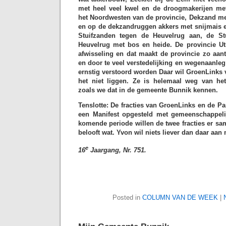
met heel veel kwel en de droogmakerijen me
het Noordwesten van de provincie, Dekzand met
en op de dekzandruggen akkers met snijmais e
Stuifzanden tegen de Heuvelrug aan, de St
Heuvelrug met bos en heide. De provincie Ut
afwisseling en dat maakt de provincie zo aan
en door te veel verstedelijking en wegenaanleg
ernstig verstoord worden Daar wil GroenLinks
het niet liggen. Ze is helemaal weg van h
zoals we dat in de gemeente Bunnik kennen.
Tenslotte: De fracties van GroenLinks en de Pa
een Manifest opgesteld met gemeenschappelij
komende periode willen de twee fracties er s
belooft wat. Yvon wil niets liever dan daar aan
e
16
Jaargang, Nr. 751.
Posted in
COLUMN VAN DE WEEK
|