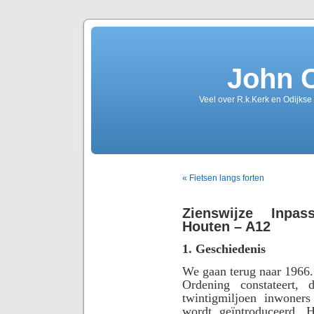
John 
Veel over R.k.Kerk en Odijkse
« Fietsen langs forten
Zienswijze Inpas
Houten – A12
1. Geschiedenis
We gaan terug naar 1966
Ordening constateert,
twintigmiljoen inwoners
wordt geïntroduceerd.