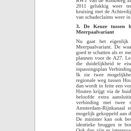
RWT van de Rondweg afta
2011 gelukkig weer te
kruising met de Achterdi
van schadeclaims weer i
3. De Keuze tussen h
Meerpaalvariant
Nu gaat het eigenlij
Meerpaalvariant. De waa
goed te schatten als er m
plannen voor de A27. Le
die duidelijkheid te ei
inpassingsplan Verbindi
Ik zie twee mogelijkhe
regionale weg tussen Ho
dan wordt in feite een v
Houten krijgt via de huid
beloofde extra aanslui
verbinding met twee r
Amsterdam-Rijnkanaal e
mogelijk gekoppeld aan 
De minister kan ook bes
identieke bruggen te bo
Ook dan zijn er interessa