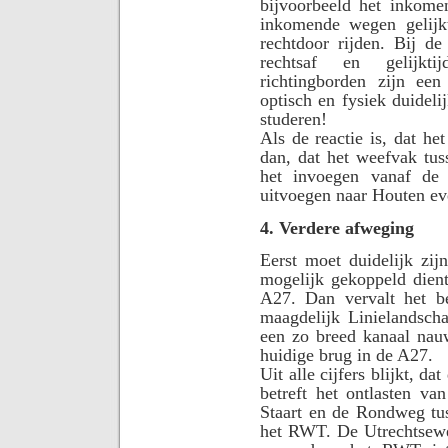
bijvoorbeeld het inkom
inkomende wegen gelijkti
rechtdoor rijden. Bij d
rechtsaf en gelijkti
richtingborden zijn ee
optisch en fysiek duideli
studeren!
Als de reactie is, dat he
dan, dat het weefvak tus
het invoegen vanaf de 
uitvoegen naar Houten ev
4. Verdere afweging
Eerst moet duidelijk zij
mogelijk gekoppeld dient
A27. Dan vervalt het b
maagdelijk Linielandsch
een zo breed kanaal nau
huidige brug in de A27.
Uit alle cijfers blijkt, d
betreft het ontlasten v
Staart en de Rondweg tu
het RWT. De Utrechtsewe