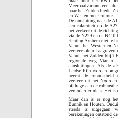
maar door het RWT iets
Meerpaalvariant een alt
naar het Zuiden biedt. Zo
en Westen meer ruimte.
De ontsluiting naar de A1
een calamiteit op de A27 
het verkeer uit de richti
via de N229 en de N410 b
richting Arnhem niet te b
Vanuit het Westen en No
verkeersplein Laagraven
Vanuit het Zuiden blijft 
regionale weg Vianen 
aansluitingen. Als de afs
Leidse Rijn worden omge
neemt de robuustheid t
verkeer uit het Noorde
bijdrage aan de robuusthe
verandert er niets. Het i
Maar dan is er nog het
Bunnik en Houten. Onduid
steeds is uitgegaan va
berekeningen ontstond de