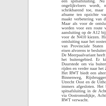
een spitsafsluiting. N
ongelijkvloers wordt
schrikbarend toe, maar
afname ten opzichte va
maakt verbetering van 
Maar als voor de ontslu
worden voor een route 
aansluiting op de A12 bi
voor de N410 kiezen. Hi
ontsluiting naar het oost
van Provinciale Staten
eisen alvorens te besluite
De Meerpaalvariant heeft 
het buitengebied. Er k
Duurstede om via buite
rijden en verder naar het
Het RWT biedt een altern
Binnenweg, Rijsbrugg
Utrecht Oost en de Uith
immers afgesloten. Het 
spitsafsluiting in de Ach
via Oostromsdijkje, Ach
RWT verwacht.