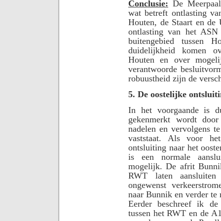
Conclusie:
De Meerpaalv
wat betreft ontlasting v
Houten, de Staart en de 
ontlasting van het ASN 
buitengebied tussen 
duidelijkheid komen ov
Houten en over mogelij
verantwoorde besluitvor
robuustheid zijn de versch
5. De oostelijke ontsluit
In het voorgaande is d
gekenmerkt wordt door 
nadelen en vervolgens te
vaststaat. Als voor h
ontsluiting naar het oost
is een normale aanslui
mogelijk. De afrit Bunni
RWT laten aansluiten
ongewenst verkeerstrom
naar Bunnik en verder te 
Eerder beschreef ik de
tussen het RWT en de A