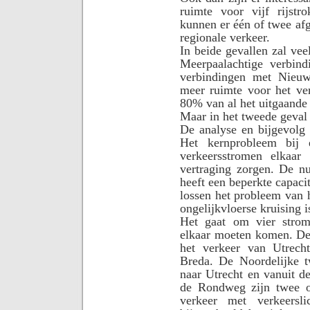
ruimte voor vijf rijstr
kunnen er één of twee af
regionale verkeer.
In beide gevallen zal ve
Meerpaalachtige verbin
verbindingen met Nieuw
meer ruimte voor het ve
80% van al het uitgaande 
Maar in het tweede geval 
De analyse en bijgevolg
Het kernprobleem bij e
verkeersstromen elkaar
vertraging zorgen. De n
heeft een beperkte capacit
lossen het probleem van h
ongelijkvloerse kruising is
Het gaat om vier stro
elkaar moeten komen. De
het verkeer van Utrech
Breda. De Noordelijke 
naar Utrecht en vanuit de
de Rondweg zijn twee o
verkeer met verkeersl