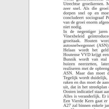
Utrechtse groeikernen.
zeer snel. Als die groe
dorpen snel op en moe
concludeert sociograaf 
van de groei enorm afgen
niet nodig.
In de negentiger jare
Vinexbeleid geïntroduc
groeitaak. Houten wor
autosnelwegennet (ASN) 
Helaas wordt het gel
Houtense VVD krijgt een
Bunnik wordt van stal 
huizen neerzetten, lat
realiseren met de opbreng
ASN. Maar dan moet di
Tegelijk wordt duidelijk,
raken en dus moet de aan
uit, dat in het streekpla
Oosten indicatief staat a
Alles is veranderlijk. Er
Een Vierde Kern gaat er
A27 zal binnen enkele jar