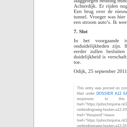
laaggelegen bedding mind
Achterdijk. Er rijden nog
Een brug over de nieuw
tunnel. Vroeger was hier
een stroom auto’s. Ik weet
7. Slot
In het voorgaande i
onduidelijkheden zijn. 
eerder zullen besluite
duidelijkheid is verschaf
toe.
Odijk, 25 september 2011
This entry was posted on zon
filed under
DOSSIER A12 S
responses to th
href="https://johnchmjorna.nl/
verbindingsweg-houten-a12
href="#respond">l
href="https://johnchmjorna.nl/
verbindingsweg-houten-a12-2/