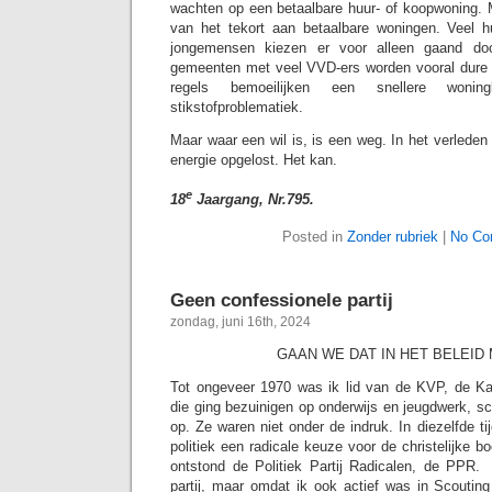
wachten op een betaalbare huur- of koopwoning. 
van het tekort aan betaalbare woningen. Veel h
jongemensen kiezen er voor alleen gaand do
gemeenten met veel VVD-ers worden vooral dure 
regels bemoeilijken een snellere won
stikstofproblematiek.
Maar waar een wil is, is een weg. In het verlede
energie opgelost. Het kan.
e
18
Jaargang, Nr.795.
Posted in
Zonder rubriek
|
No Co
Geen confessionele partij
zondag, juni 16th, 2024
GAAN WE DAT IN HET BELEID
Tot ongeveer 1970 was ik lid van de KVP, de Kat
die ging bezuinigen op onderwijs en jeugdwerk, sc
op. Ze waren niet onder de indruk. In diezelfde ti
politiek een radicale keuze voor de christelijke
ontstond de Politiek Partij Radicalen, de PPR.
partij, maar omdat ik ook actief was in Scouting