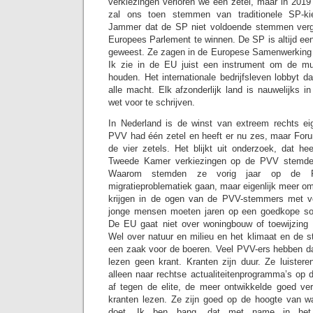
verkiezingen verloren we één zetel, maar in 201
zal ons toen stemmen van traditionele SP-ki
Jammer dat de SP niet voldoende stemmen verg
Europees Parlement te winnen. De SP is altijd een
geweest. Ze zagen in de Europese Samenwerking e
Ik zie in de EU juist een instrument om de mul
houden. Het internationale bedrijfsleven lobbyt da
alle macht. Elk afzonderlijk land is nauwelijks in
wet voor te schrijven.
In Nederland is de winst van extreem rechts ei
PVV had één zetel en heeft er nu zes, maar Foru
de vier zetels. Het blijkt uit onderzoek, dat he
Tweede Kamer verkiezingen op de PVV stemden
Waarom stemden ze vorig jaar op de
migratieproblematiek gaan, maar eigenlijk meer o
krijgen in de ogen van de PVV-stemmers met v
jonge mensen moeten jaren op een goedkope so
De EU gaat niet over woningbouw of toewijzing 
Wel over natuur en milieu en het klimaat en de st
een zaak voor de boeren. Veel PVV-ers hebben d
lezen geen krant. Kranten zijn duur. Ze luistere
alleen naar rechtse actualiteitenprogramma’s op 
af tegen de elite, de meer ontwikkelde goed ve
kranten lezen. Ze zijn goed op de hoogte van 
doet. Ik ben bang, dat met name in he