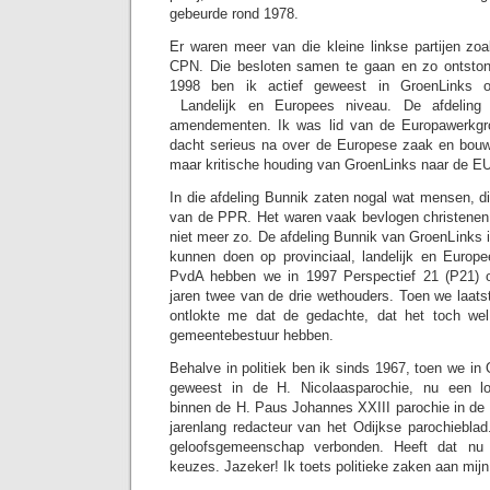
gebeurde rond 1978.
Er waren meer van die kleine linkse partijen z
CPN. Die besloten samen te gaan en zo ontston
1998 ben ik actief geweest in GroenLinks op 
Landelijk en Europees niveau. De afdelin
amendementen. Ik was lid van de Europawerkgr
dacht serieus na over de Europese zaak en bou
maar kritische houding van GroenLinks naar de EU
In die afdeling Bunnik zaten nogal wat mensen, d
van de PPR. Het waren vaak bevlogen christenen
niet meer zo. De afdeling Bunnik van GroenLinks 
kunnen doen op provinciaal, landelijk en Euro
PvdA hebben we in 1997 Perspectief 21 (P21) o
jaren twee van de drie wethouders. Toen we laa
ontlokte me dat de gedachte, dat het toch wel
gemeentebestuur hebben.
Behalve in politiek ben ik sinds 1967, toen we i
geweest in de H. Nicolaasparochie, nu een l
binnen de H. Paus Johannes XXIII parochie in de
jarenlang redacteur van het Odijkse parochieblad
geloofsgemeenschap verbonden. Heeft dat nu i
keuzes. Jazeker! Ik toets politieke zaken aan mijn