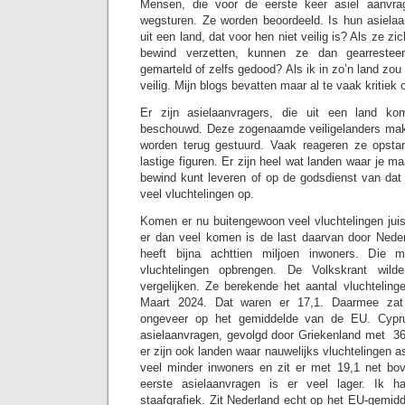
Mensen, die voor de eerste keer asiel aanvra
wegsturen. Ze worden beoordeeld. Is hun asiela
uit een land, dat voor hen niet veilig is? Als ze z
bewind verzetten, kunnen ze dan gearrestee
gemarteld of zelfs gedood? Als ik in zo’n land zou
veilig. Mijn blogs bevatten maar al te vaak kritiek
Er zijn asielaanvragers, die uit een land ko
beschouwd. Deze zogenaamde veiligelanders mak
worden terug gestuurd. Vaak reageren ze opstan
lastige figuren. Er zijn heel wat landen waar je ma
bewind kunt leveren of op de godsdienst van dat 
veel vluchtelingen op.
Komen er nu buitengewoon veel vluchtelingen jui
er dan veel komen is de last daarvan door Nede
heeft bijna achttien miljoen inwoners. Die
vluchtelingen opbrengen. De Volkskrant wild
vergelijken. Ze berekende het aantal vluchteling
Maart 2024. Dat waren er 17,1. Daarmee zat
ongeveer op het gemiddelde van de EU. Cypr
asielaanvragen, gevolgd door Griekenland met 36
er zijn ook landen waar nauwelijks vluchtelingen a
veel minder inwoners en zit er met 19,1 net bov
eerste asielaanvragen is er veel lager. Ik
staafgrafiek. Zit Nederland echt op het EU-gemidd