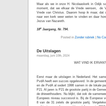
Maar als we in onze H. Nicolaaskerk in Odijk sam
moment, dat we elkaar de Vrede wensen, de V
Vrede van Christus. Daarom hoop ik maar, dat 
naar een kerk weer weten te vinden en daar ho
Jezus van Nazareth.
e
18
Jaargang, Nr. 794.
Posted in
Zonder rubriek
|
No Co
De Uitslagen
maandag, juni 10th, 2024
WAT VIND IK ERVAN?
Eerst maar de uitslagen in Nederland. Het sa
PvdA heeft een succes opgeleverd. In de gemeen
en de PvdA al sedert 1998 samen in de lokale par
P21. Al jaren is P21 de grootste partij in de Geme
de driewethouders. Nu blijkt, dat ook de samenwer
Europees niveau succesvol is. Bij de Europese 
8 van de 31 zetels de grootste partij. Vergele