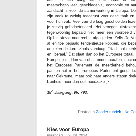
maatschappijleer, geschiedenis, economie en aar
aandacht is voor de samenwerking in Europa. De
zijn vaak te weinig toegerust voor deze taak en
voor hun vak. Veel van die laag geschoolden leze
je stevig geïndoctrineerd. Het vroeger uitstek
tegenwoordig bepaald niet meer een voorbeeld van
Op1 is stevig naar rechts afgegleden. Zelfs De Vo
af en toe bepaald tendentieuze koppen, die bep
artikelen dekken. Zoals vandaag: “Radicaal recht
en liberaal.” Dat slaat dan op het Europese totaal. 
Europese midden van christendemocraten, sociaal
het Europees Parlement de meerderheid beho
partijen het in het Europees Parlement goed do
naar Oekraïne, maar ook naar andere staten drei
Eenheid meer dan ooit noodzakelijk.
e
18
Jaargang. Nr. 793.
Posted in
Zonder rubriek
|
No Co
Kies voor Europa
maandag, juni 3rd, 2024