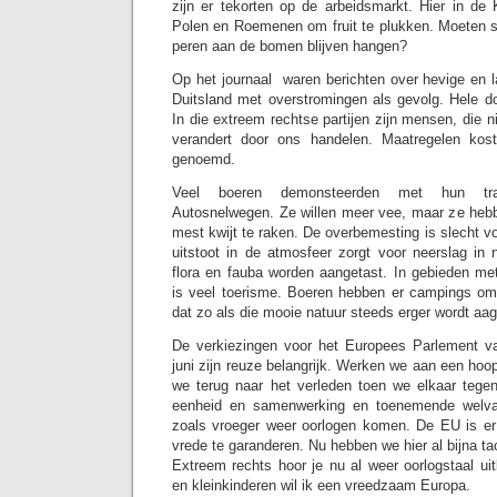
zijn er tekorten op de arbeidsmarkt. Hier in d
Polen en Roemenen om fruit te plukken. Moeten s
peren aan de bomen blijven hangen?
Op het journaal waren berichten over hevige en l
Duitsland met overstromingen als gevolg. Hele 
In die extreem rechtse partijen zijn mensen, die n
verandert door ons handelen. Maatregelen kos
genoemd.
Veel boeren demonsteerden met hun tra
Autosnelwegen. Ze willen meer vee, maar ze hebb
mest kwijt te raken. De overbemesting is slecht v
uitstoot in de atmosfeer zorgt voor neerslag in 
flora en fauba worden aangetast. In gebieden m
is veel toerisme. Boeren hebben er campings om w
dat zo als die mooie natuur steeds erger wordt aa
De verkiezingen voor het Europees Parlement 
juni zijn reuze belangrijk. Werken we aan een ho
we terug naar het verleden toen we elkaar tege
eenheid en samenwerking en toenemende welvaa
zoals vroeger weer oorlogen komen. De EU is er
vrede te garanderen. Nu hebben we hier al bijna ta
Extreem rechts hoor je nu al weer oorlogstaal ui
en kleinkinderen wil ik een vreedzaam Europa.