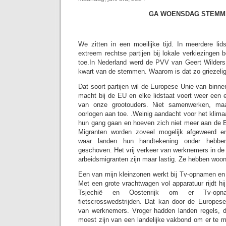
GA WOENSDAG STEMM
We zitten in een moeilijke tijd. In meerdere l
extreem rechtse partijen bij lokale verkiezingen b
toe.In Nederland werd de PVV van Geert Wilders 
kwart van de stemmen. Waarom is dat zo griezeli
Dat soort partijen wil de Europese Unie van binnen
macht bij de EU en elke lidstaat voert weer een ei
van onze grootouders. Niet samenwerken, maa
oorlogen aan toe. .Weinig aandacht voor het klim
hun gang gaan en hoeven zich niet meer aan de E
Migranten worden zoveel mogelijk afgeweerd en 
waar landen hun handtekening onder hebben
geschoven. Het vrij verkeer van werknemers in de
arbeidsmigranten zijn maar lastig. Ze hebben woon
Een van mijn kleinzonen werkt bij Tv-opnamen en 
Met een grote vrachtwagen vol apparatuur rijdt hi
Tsjechië en Oostenrijk om er Tv-o
fietscrosswedstrijden. Dat kan door de Europese
van werknemers. Vroger hadden landen regels, di
moest zijn van een landelijke vakbond om er te 