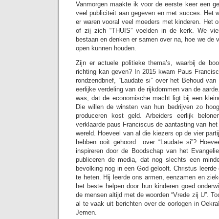
Vanmorgen maakte ik voor de eerste keer een ge
veel publiciteit aan gegeven en met succes. Het 
er waren vooral veel moeders met kinderen. Het 
of zij zich “THUIS” voelden in de kerk. We viere
bestaan en denken er samen over na, hoe we de vo
open kunnen houden.
Zijn er actuele politieke thema’s, waarbij de b
richting kan geven? In 2015 kwam Paus Francisc
rondzendbrief, “Laudate si” over het Behoud va
eerlijke verdeling van de rijkdommen van de aarde
was, dat de economische macht ligt bij een klein
Die willen de winsten van hun bedrijven zo hoo
produceren kost geld. Arbeiders eerlijk belo
verklaarde paus Franciscus de aantasting van het
wereld. Hoeveel van al die kiezers op de vier parti
hebben ooit gehoord over “Laudate si”? Hoeve
inspireren door de Boodschap van het Evangel
publiceren de media, dat nog slechts een mind
bevolking nog in een God gelooft. Christus leerd
te heten. Hij leerde ons armen, eenzamen en ziek
het beste helpen door hun kinderen goed onderwi
de mensen altijd met de woorden “Vrede zij U”. T
al te vaak uit berichten over de oorlogen in Oek
Jemen.