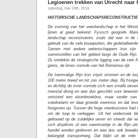
Legioenen trekken van Utrecht naar 
zaterdag, mei 19th, 2018
HISTORISCHE LANDSCHAPSRECONSTRUCTIE
De vorming van het veenlandschap in het West
lijnen al goed bekend. Fysisch geografe Mari
landschap reconstrueren, zoals dat was in de
gebruik van de vele bouwputten, die gedetailleerde
Samen met andere wetenschappers kon zijn e
samenstellen van het gebied langs de Oude Rijn 
Ze ontdekte de strategische ligging van de vele fo
grens, de limes vormde van het Romeinse rijk.
De toenmalige Rijn kon vrijuit stromen en de loo
100 meter breed en tot zes meter diep. Bij hoogw
en dichtbij de rivier vormde zich een smalle oever
meestal droog en was dus geschikt voor bewoning.
ontstond een elzenbroekbos, maar verder van 
voedselarm en daar groeide veenmos en dat leve
hoogveen op. Tussen die hoge veenkussens had de
om de loop te verleggen. Uit het onderzoek bl
gebouwd op de zuidelijke oever en steeds dar wa
zich afsplitste of een veenriviertje in de Rijn 
handel worden gedreven en was dus ook bewaki
belangrijk transportweg. Dat blijkt uit de vel