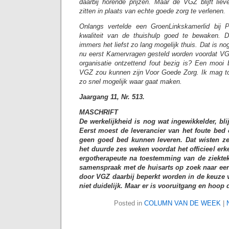
daarbij horende prijzen. Maar de VGZ blijft li
zitten in plaats van echte goede zorg te verlenen.
Onlangs vertelde een GroenLinkskamerlid bij 
kwaliteit van de thuishulp goed te bewaken. 
immers het liefst zo lang mogelijk thuis. Dat is n
nu eerst Kamervragen gesteld worden voordat VGZ 
organisatie ontzettend fout bezig is? Een mooi 
VGZ zou kunnen zijn Voor Goede Zorg. Ik mag t
zo snel mogelijk waar gaat maken.
Jaargang 11, Nr. 513.
MASCHRIFT
De werkelijkheid is nog wat ingewikkelder, bli
Eerst moest de leverancier van het foute bed o
geen goed bed kunnen leveren. Dat wisten z
het duurde zes weken voordat het officieel e
ergotherapeute na toestemming van de ziekte
samenspraak met de huisarts op zoek naar een
door VGZ daarbij beperkt worden in de keuze v
niet duidelijk. Maar er is vooruitgang en hoop 
Posted in
COLUMN VAN DE WEEK
|