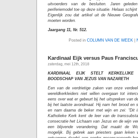
uitvoerders van de besluiten. Jaren gelede
periferiemodel toe op deze situatie. Helaas schijnt 
Eigenlijk zou dat artikel uit de Nieuwe Geogra
moeten worden.
Jaargang 11, Nr. 512.
Posted in
COLUMN VAN DE WEEK
|
Kardinaal Eijk versus Paus Francisc
zaterdag, mei 12th, 2018
KARDINAAL EIJK STELT KERKELIJK
BOODSCHAP VAN JEZUS VAN NAZARETH
Een van de verdrietige zaken van onze verdeeld
wereldkerkleiders niet willen overgaan tot inter
eens over wat er gebeurt bij het uitspreken van 
bij het laatste avondmaal. Hij nam het brood en s
en nam daarna de beker met wijn en zei: “Dit 
Katholieke Kerk kent de leer van de transsubstan
consecratie het Lichaam van Jezus en de wijn vera
een blijvende verandering. Dat maakt de Wo
mogelijk. Bij gebrek aan priesters gaan leken 
ontvangen daarbij een eerder geconsacreerde ho