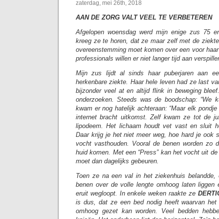
zaterdag, mei 26th, 2018
AAN DE ZORG VALT VEEL TE VERBETEREN
Afgelopen woensdag werd mijn enige zus 75 en
kreeg ze te horen, dat ze maar zelf met de ziekt
overeenstemming moet komen over een voor haar 
professionals willen er niet langer tijd aan verspille
Mijn zus lijdt al sinds haar puberjaren aan ee
herkenbare ziekte. Haar hele leven had ze last van
bijzonder veel at en altijd flink in beweging blee
onderzoeken. Steeds was de boodschap: “We ku
kwam er nog hatelijk achteraan: “Maar elk pondje
internet bracht uitkomst. Zelf kwam ze tot de ju
lipodeem. Het lichaam houdt vet vast en sluit 
Daar krijg je het niet meer weg, hoe hard je ook 
vocht vasthouden. Vooral de benen worden zo di
huid komen. Met een “Press” kan het vocht uit de
moet dan dagelijks gebeuren.
Toen ze na een val in het ziekenhuis belandde,
benen over de volle lengte omhoog laten liggen e
eruit wegloopt. In enkele weken raakte ze
DERTI
is dus, dat ze een bed nodig heeft waarvan het
omhoog gezet kan worden. Veel bedden hebben