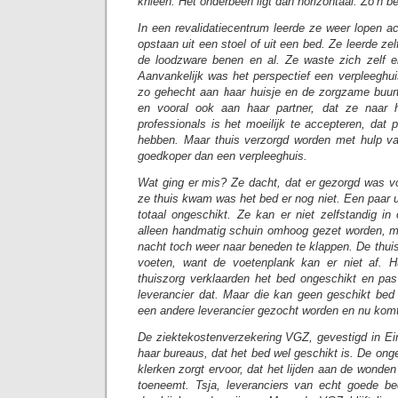
knieën. Het onderbeen ligt dan horizontaal. Zo’n be
In een revalidatiecentrum leerde ze weer lopen ach
opstaan uit een stoel of uit een bed. Ze leerde ze
de loodzware benen en al. Ze waste zich zelf en 
Aanvankelijk was het perspectief een verpleeghui
zo gehecht aan haar huisje en de zorgzame buur
en vooral ook aan haar partner, dat ze naar 
professionals is het moeilijk te accepteren, dat
hebben. Maar thuis verzorgd worden met hulp va
goedkoper dan een verpleeghuis.
Wat ging er mis? Ze dacht, dat er gezorgd was v
ze thuis kwam was het bed er nog niet. Een paar 
totaal ongeschikt. Ze kan er niet zelfstandig in
alleen handmatig schuin omhoog gezet worden, ma
nacht toch weer naar beneden te klappen. De thuis
voeten, want de voetenplank kan er niet af. Hu
thuiszorg verklaarden het bed ongeschikt en pa
leverancier dat. Maar die kan geen geschikt bed
een andere leverancier gezocht worden en nu komt
De ziektekostenverzekering VGZ, gevestigd in E
haar bureaus, dat het bed wel geschikt is. De ong
klerken zorgt ervoor, dat het lijden aan de wond
toeneemt. Tsja, leveranciers van echt goede be