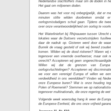
Nederlandse slachtoffers maar om de doden in he
Het gaat om miljoenen doden.
Daarom was het voor mij onbegrijpelijk, dat er m
minuten stilte wilden doorbreken omdat 
oorlogsmisdadigers schuil gaan. Tijdens die twee
over onze verantwoordelijkheid om oorlog te voor
Het Waterliniefort bij Rhijnauwen tussen Utrech
lokaties waar de Duitsers verzetsstrijders fusillee
daar de nadruk op. Gisteren werd door de waa
Bunnik de vraag gesteld of ook wij bereid zouden
komen. Wilden wij de dood riskeren? Waren wij 
tegenover een vreemde overheerser, maar ook nu
onrecht? Accepteren wij geen ongerechtvaardigd
Willen wij dat de grenzen van Europa 
oorlogsvluchtelingen? Accepteren wij discriminat
we voor een verenigd Europa of willen we ee
verdeeldheid in ons werelddeel? Vinden wij Neder
onze Europese buren? Wat is onze houding tege
Polen of Roemenië? Stemmen we op nationalistis
tegenover multinationals, die onze regering de wet
Volgende week woensdag hang ik weer de Europav
de Europese Eenheid, die ons onze vrijheid garand