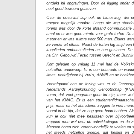
ontdekt bij opgravingen. Door de ligging onder d
hout goed bewaard gebleven.
Over de oeverwal liep ook de Limesweg, die ee
troepen mogelijk maakte. Langs die weg stonde
torens was door de korte afstand communicatie 
smal en er was geen ruimte voor grote forten. De 
meter en er was ruimte voor 500 man. Elders ware
ze verder uit elkaar. Naast de forten lag altijd een
kooplieden ambachtslieden en hun gezinnen. De 
na Chr. Gebouwd Fectio tussen Utrecht en Bunnik 
Kort geleden op vrijdag 11 mei had de Volkskra
hetzelfde onderwerp. Er is een fietsroute en wand
limes, verkrijgbaar bij Vvv’s, ANWB en de boekha
Voorafgaand aan de lezing was er de Jaarverga
Nederlands Aardrijkskundig Genootschap (K
voren, dat veel geografen geen lid zijn, maar wel
van het KNAG. Er is een studentenlidmaatscha
prijs, maar na het afstuderen zeggen te veel men
vooral in de tijd, dat ze nog geen baan hebben. Als 
kun je ook niet mee beslissen over bijvoorbeel
moppert men wel over de ontwikkelingen en de z
Mensen horen zich verantwoordelijk te voelen en 
het steeds hetzelfde groepje, dat beslist en d