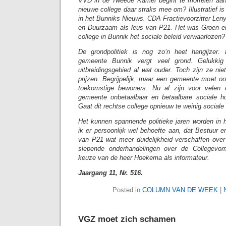
VVD in de Tweede Kamer begint te morrelen aan 
nieuwe college daar straks mee om? Illustratief is d
in het Bunniks Nieuws. CDA Fractievoorzitter Len
en Duurzaam als leus van P21. Het was Groen en
college in Bunnik het sociale beleid verwaarlozen?
De grondpolitiek is nog zo’n heet hangijzer
gemeente Bunnik vergt veel grond. Gelukkig
uitbreidingsgebied al wat ouder. Toch zijn ze nie
prijzen. Begrijpelijk, maar een gemeente moet 
toekomstige bewoners. Nu al zijn voor velen
gemeente onbetaalbaar en betaalbare sociale h
Gaat dit rechtse college opnieuw te weinig sociale
Het kunnen spannende politieke jaren worden in 
ik er persoonlijk wel behoefte aan, dat Bestuur 
van P21 wat meer duidelijkheid verschaffen ove
slepende onderhandelingen over de Collegevo
keuze van de heer Hoekema als informateur.
Jaargang 11, Nr. 516.
Posted in
COLUMN VAN DE WEEK
|
VGZ moet zich schamen