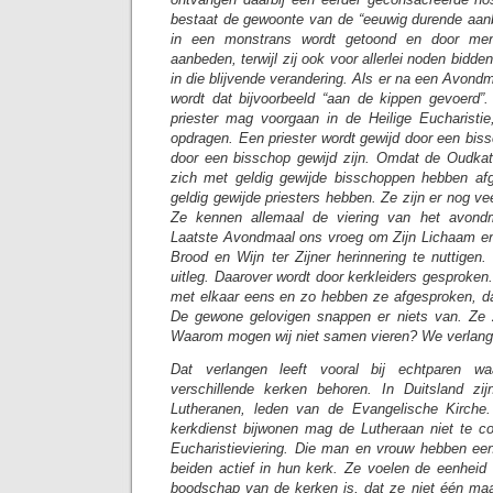
bestaat de gewoonte van de “eeuwig durende aanbi
in een monstrans wordt getoond en door men
aanbeden, terwijl zij ook voor allerlei noden bidde
in die blijvende verandering. Als er na een Avondma
wordt dat bijvoorbeeld “aan de kippen gevoerd”.
priester mag voorgaan in de Heilige Eucharistie,
opdragen. Een priester wordt gewijd door een bis
door een bisschop gewijd zijn. Omdat de Oudkat
zich met geldig gewijde bisschoppen hebben a
geldig gewijde priesters hebben. Ze zijn er nog ve
Ze kennen allemaal de viering van het avond
Laatste Avondmaal ons vroeg om Zijn Lichaam en
Brood en Wijn ter Zijner herinnering te nuttigen
uitleg. Daarover wordt door kerkleiders gesproken
met elkaar eens en zo hebben ze afgesproken, d
De gewone gelovigen snappen er niets van. Ze z
Waarom mogen wij niet samen vieren? We verlange
Dat verlangen leeft vooral bij echtparen w
verschillende kerken behoren. In Duitsland zij
Lutheranen, leden van de Evangelische Kirche
kerkdienst bijwonen mag de Lutheraan niet te c
Eucharistieviering. Die man en vrouw hebben een 
beiden actief in hun kerk. Ze voelen de eenheid
boodschap van de kerken is, dat ze niet één maar