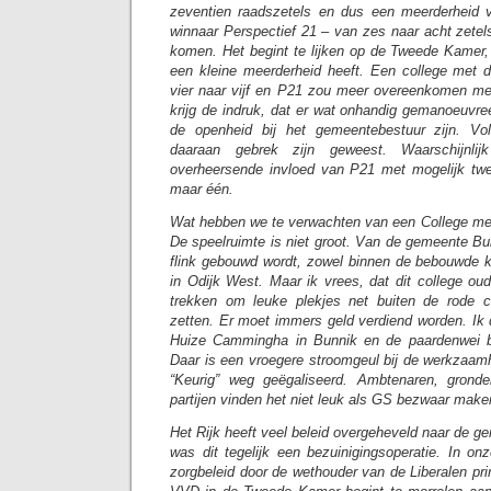
zeventien raadszetels en dus een meerderheid v
winnaar Perspectief 21 – van zes naar acht zetel
komen. Het begint te lijken op de Tweede Kamer,
een kleine meerderheid heeft. Een college met
vier naar vijf en P21 zou meer overeenkomen met
krijg de indruk, dat er wat onhandig gemanoeuvree
de openheid bij het gemeentebestuur zijn. Vo
daaraan gebrek zijn geweest. Waarschijnl
overheersende invloed van P21 met mogelijk t
maar één.
Wat hebben we te verwachten van een College me
De speelruimte is niet groot. Van de gemeente Bu
flink gebouwd wordt, zowel binnen de bebouwde k
in Odijk West. Maar ik vrees, dat dit college oud
trekken om leuke plekjes net buiten de rode c
zetten. Er moet immers geld verdiend worden. I
Huize Cammingha in Bunnik en de paardenwei bij
Daar is een vroegere stroomgeul bij de werkzaa
“Keurig” weg geëgaliseerd. Ambtenaren, gronde
partijen vinden het niet leuk als GS bezwaar maken
Het Rijk heeft veel beleid overgeheveld naar de ge
was dit tegelijk een bezuinigingsoperatie. In o
zorgbeleid door de wethouder van de Liberalen pr