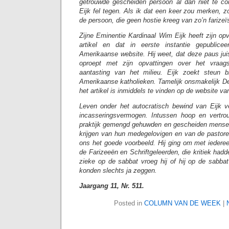
getrouwde gescheiden persoon al dan niet te 
Eijk fel tegen. Als ik dat een keer zou merken, z
de persoon, die geen hostie kreeg van zo’n farizeï
Zijne Eminentie Kardinaal Wim Eijk heeft zijn op
artikel en dat in eerste instantie gepublice
Amerikaanse website. Hij weet, dat deze paus jui
oproept met zijn opvattingen over het vraag
aantasting van het milieu. Eijk zoekt steun 
Amerikaanse katholieken. Tamelijk onsmakelijk De
het artikel is inmiddels te vinden op de website v
Leven onder het autocratisch bewind van Eijk v
incasseringsvermogen. Intussen hoop en vertrou
praktijk gemengd gehuwden en gescheiden mensen
krijgen van hun medegelovigen en van de pastor
ons het goede voorbeeld. Hij ging om met ieder
de Farizeeën en Schriftgeleerden, die kritiek ha
zieke op de sabbat vroeg hij of hij op de sabb
konden slechts ja zeggen.
Jaargang 11, Nr. 511.
Posted in
COLUMN VAN DE WEEK
|