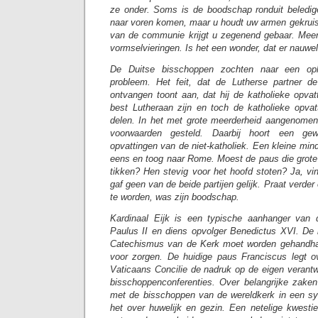
ze onder. Soms is de boodschap ronduit beledig
naar voren komen, maar u houdt uw armen gekruist
van de communie krijgt u zegenend gebaar. Meer
vormselvieringen. Is het een wonder, dat er nauwel
De Duitse bisschoppen zochten naar een opl
probleem. Het feit, dat de Lutherse partner d
ontvangen toont aan, dat hij de katholieke opvatt
best Lutheraan zijn en toch de katholieke opvat
delen. In het met grote meerderheid aangenomen 
voorwaarden gesteld. Daarbij hoort een ge
opvattingen van de niet-katholiek. Een kleine min
eens en toog naar Rome. Moest de paus die grote
tikken? Hen stevig voor het hoofd stoten? Ja, vi
gaf geen van de beide partijen gelijk. Praat verde
te worden, was zijn boodschap.
Kardinaal Eijk is een typische aanhanger van
Paulus II en diens opvolger Benedictus XVI. De k
Catechismus van de Kerk moet worden gehandha
voor zorgen. De huidige paus Franciscus legt 
Vaticaans Concilie de nadruk op de eigen verantw
bisschoppenconferenties. Over belangrijke zake
met de bisschoppen van de wereldkerk in een sy
het over huwelijk en gezin. Een netelige kwest