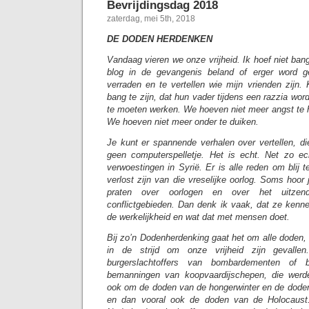
Bevrijdingsdag 2018
zaterdag, mei 5th, 2018
DE DODEN HERDENKEN
Vandaag vieren we onze vrijheid. Ik hoef niet bang
blog in de gevangenis beland of erger word 
verraden en te vertellen wie mijn vrienden zijn.
bang te zijn, dat hun vader tijdens een razzia wor
te moeten werken. We hoeven niet meer angst te 
We hoeven niet meer onder te duiken.
Je kunt er spannende verhalen over vertellen, di
geen computerspelletje. Het is echt. Net zo e
verwoestingen in Syrië. Er is alle reden om blij t
verlost zijn van die vreselijke oorlog. Soms hoo
praten over oorlogen en over het uitzend
conflictgebieden. Dan denk ik vaak, dat ze kenne
de werkelijkheid en wat dat met mensen doet.
Bij zo’n Dodenherdenking gaat het om alle doden,
in de strijd om onze vrijheid zijn gevall
burgerslachtoffers van bombardementen of 
bemanningen van koopvaardijschepen, die werd
ook om de doden van de hongerwinter en de dode
en dan vooral ook de doden van de Holocaust.