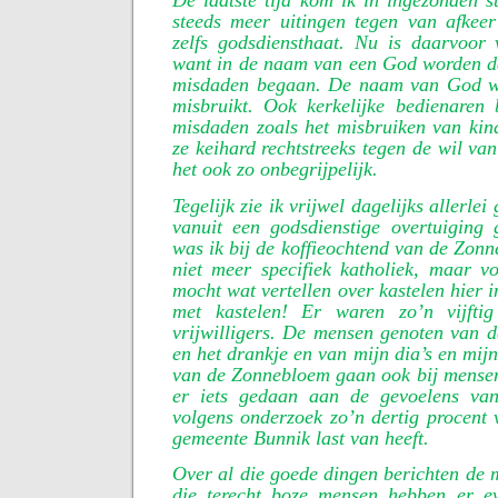
De laatste tijd kom ik in ingezonden s
steeds meer uitingen tegen van afkeer
zelfs godsdiensthaat. Nu is daarvoor 
want in de naam van een God worden de
misdaden begaan. De naam van God wo
misbruikt. Ook kerkelijke bedienaren 
misdaden zoals het misbruiken van ki
ze keihard rechtstreeks tegen de wil va
het ook zo onbegrijpelijk.
Tegelijk zie ik vrijwel dagelijks allerle
vanuit een godsdienstige overtuiging
was ik bij de koffieochtend van de Zon
niet meer specifiek katholiek, maar vo
mocht wat vertellen over kastelen hier 
met kastelen! Er waren zo’n vijfti
vrijwilligers. De mensen genoten van de
en het drankje en van mijn dia’s en mijn 
van de Zonnebloem gaan ook bij mensen
er iets gedaan aan de gevoelens va
volgens onderzoek zo’n dertig procent 
gemeente Bunnik last van heeft.
Over al die goede dingen berichten de m
die terecht boze mensen hebben er e