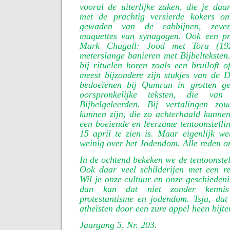
vooral de uiterlijke zaken, die je daar
met de prachtig versierde kokers o
gewaden van de rabbijnen, zeven
maquettes van synagogen. Ook een pra
Mark Chagall: Jood met Tora (19
meterslange banieren met Bijbelteksten.
bij rituelen horen zoals een bruiloft o
meest bijzondere zijn stukjes van de 
bedoeïenen bij Qumran in grotten ge
oorspronkelijke teksten, die va
Bijbelgeleerden. Bij vertalingen zo
kunnen zijn, die zo achterhaald kunne
een boeiende en leerzame tentoonstellin
15 april te zien is. Maar eigenlijk w
weinig over het Jodendom. Alle reden om
In de ochtend bekeken we de tentoonstel
Ook daar veel schilderijen met een re
Wil je onze cultuur en onze geschiedeni
dan kan dat niet zonder kennis 
protestantisme en jodendom. Tsja, da
atheïsten door een zure appel heen bijte
Jaargang 5, Nr. 203.