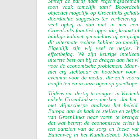
Streeft de partij naar regeringsdeeln
toon vaak tamelijk tam? Beoordeelt
objectief mogelijk op Groenlinks gehal
doordachte suggesties ter verbetering
veel ophef al dan niet in met een
GroenLinks fanatiek oppositie, kraakt al
huidige kabinet genadeloos af en grijp
dit uitermate rechtse kabinet zo moeili
Eigenlijk zijn wij veel te netjes. 
effectbejag. We zijn keurige intelle
uiterste best om bij te dragen aan het 
voor de economische problemen. Maar o
niet erg zichtbaar en hoorbaar voor 
evenmin voor de media, die zich vooral
conflicten en in onze ogen op goedkope 
Tijdens ons dertigste congres in Vredenb
enkele GroenLinksers merken, dat het
met vlijmscherpe analyses het belei
Europa aan de kaak te stellen en zelfbe
van GroenLinks naar voren te brenge
dat wat betreft de economische crisis 
ten aanzien van de zorg en Ineke va
Buitenweg in het Kunduzdebat. Jolan