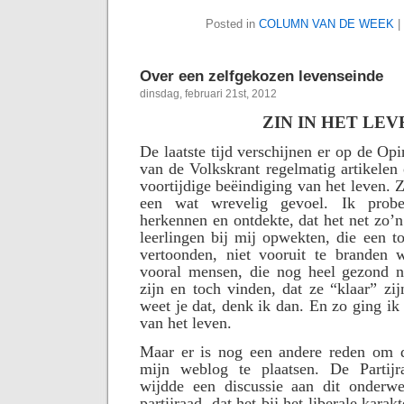
Posted in
COLUMN VAN DE WEEK
|
Over een zelfgekozen levenseinde
dinsdag, februari 21st, 2012
ZIN IN HET LEV
De laatste tijd verschijnen er op de Op
van de Volkskrant regelmatig artikelen 
voortijdige beëindiging van het leven. 
een wat wrevelig gevoel. Ik probe
herkennen en ontdekte, dat het net zo’n
leerlingen bij mij opwekten, die een to
vertoonden, niet vooruit te branden 
vooral mensen, die nog heel gezond n
zijn en toch vinden, dat ze “klaar” zi
weet je dat, denk ik dan. En zo ging ik
van het leven.
Maar er is nog een andere reden om 
mijn weblog te plaatsen. De Partij
wijdde een discussie aan dit onderw
partijraad, dat het bij het liberale karak