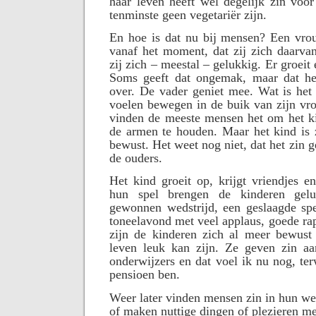
haar leven heeft wel degelijk zin voo
tenminste geen vegetariër zijn.
En hoe is dat nu bij mensen? Een vr
vanaf het moment, dat zij zich daarva
zij zich – meestal – gelukkig. Er groeit 
Soms geeft dat ongemak, maar dat he
over. De vader geniet mee. Wat is het 
voelen bewegen in de buik van zijn vr
vinden de meeste mensen het om het ki
de armen te houden. Maar het kind is 
bewust. Het weet nog niet, dat het zin g
de ouders.
Het kind groeit op, krijgt vriendjes en
hun spel brengen de kinderen gelu
gewonnen wedstrijd, een geslaagde spe
toneelavond met veel applaus, goede ra
zijn de kinderen zich al meer bewust 
leven leuk kan zijn. Ze geven zin a
onderwijzers en dat voel ik nu nog, ter
pensioen ben.
Weer later vinden mensen zin in hun w
of maken nuttige dingen of plezieren 