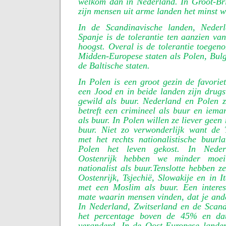
welkom dan in Nederland. In Groot-Bri
zijn mensen uit arme landen het minst 
In de Scandinavische landen, Nederl
Spanje is de tolerantie ten aanzien van
hoogst. Overal is de tolerantie toegen
Midden-Europese staten als Polen, Bul
de Baltische staten.
In Polen is een groot gezin de favorie
een Jood en in beide landen zijn drugs
gewild als buur. Nederland en Polen z
betreft een crimineel als buur en iem
als buur. In Polen willen ze liever geen 
buur. Niet zo verwonderlijk want de
met het rechts nationalistische buurl
Polen het leven gekost. In Neder
Oostenrijk hebben we minder moei
nationalist als buur.Tenslotte hebben z
Oostenrijk, Tsjechië, Slowakije en in I
met een Moslim als buur. Een interes
mate waarin mensen vinden, dat je and
In Nederland, Zwitserland en de Scand
het percentage boven de 45% en dat
veranderd. In de Oost-Europese landen