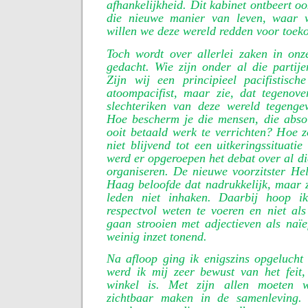
afhankelijkheid. Dit kabinet ontbeert o
die nieuwe manier van leven, waar 
willen we deze wereld redden voor toeko
Toch wordt over allerlei zaken in onze
gedacht. Wie zijn onder al die partij
Zijn wij een principieel pacifistisch
atoompacifist, maar zie, dat tegenov
slechteriken van deze wereld tegenge
Hoe bescherm je die mensen, die absolu
ooit betaald werk te verrichten? Hoe z
niet blijvend tot een uitkeringssituati
werd er opgeroepen het debat over al die
organiseren. De nieuwe voorzitster He
Haag beloofde dat nadrukkelijk, maar ze
leden niet inhaken. Daarbij hoop i
respectvol weten te voeren en niet al
gaan strooien met adjectieven als naïe
weinig inzet tonend.
Na afloop ging ik enigszins opgelucht 
werd ik mij zeer bewust van het feit
winkel is. Met zijn allen moeten 
zichtbaar maken in de samenleving.