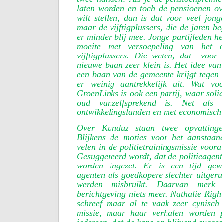
laten worden en toch de pensioenen ove
wilt stellen, dan is dat voor veel jon
maar de vijftigplussers, die de jaren be
er minder blij mee. Jonge partijleden h
moeite met versoepeling van het o
vijftigplussers. Die weten, dat
voor
nieuwe baan zeer klein is. Het idee va
een baan van de gemeente krijgt tegen
er weinig aantrekkelijk uit. Wat 
GroenLinks is ook een partij, waar solid
oud vanzelfsprekend is. Net als d
ontwikkelingslanden en met economisch
Over Kunduz staan twee opvattinge
Blijkens de moties voor het aanstaand
velen in de politietrainingsmissie vooral
Gesuggereerd wordt, dat de politieagent
worden ingezet. Er is een tijd gew
agenten als goedkopere slechter uitgeru
werden misbruikt. Daarvan merk
berichtgeving niets meer. Nathalie Righ
schreef maar al te vaak zeer cynisch
missie, maar haar verhalen worden p