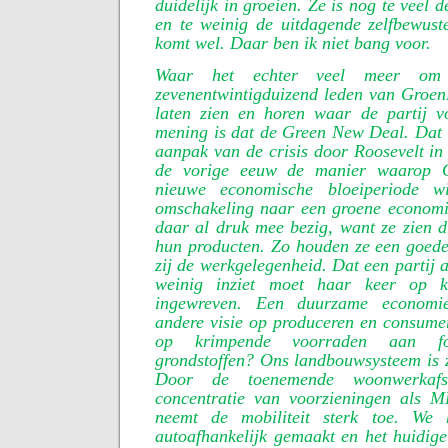
duidelijk in groeien. Ze is nog te veel d
en te weinig de uitdagende zelfbewust
komt wel. Daar ben ik niet bang voor.
Waar het echter veel meer om
zevenentwintigduizend leden van Groen
laten zien en horen waar de partij v
mening is dat de Green New Deal. Dat 
aanpak van de crisis door Roosevelt in 
de vorige eeuw de manier waarop G
nieuwe economische bloeiperiode w
omschakeling naar een groene economie
daar al druk mee bezig, want ze zien 
hun producten. Zo houden ze een goed
zij de werkgelegenheid. Dat een partij 
weinig inziet moet haar keer op k
ingewreven. Een duurzame economie
andere visie op produceren en consume
op krimpende voorraden aan fo
grondstoffen? Ons landbouwsysteem is ze
Door de toenemende woonwerkaf
concentratie van voorzieningen als
neemt de mobiliteit sterk toe. We
autoafhankelijk gemaakt en het huidige 