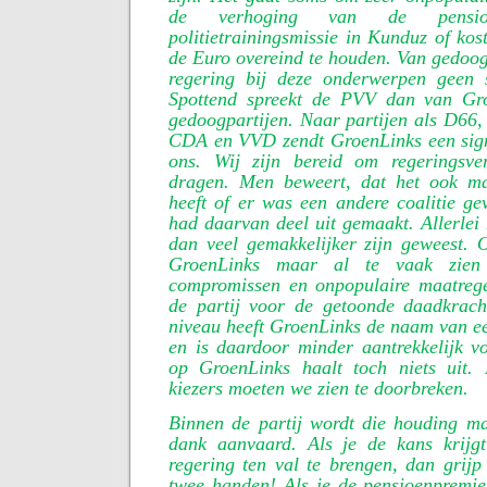
de verhoging van de pensioe
politietrainingsmissie in Kunduz of ko
de Euro overeind te houden. Van gedoo
regering bij deze onderwerpen geen 
Spottend spreekt de PVV dan van Gr
gedoogpartijen. Naar partijen als D66, 
CDA en VVD zendt GroenLinks een signa
ons. Wij zijn bereid om regeringsver
dragen. Men beweert, dat het ook ma
heeft of er was een andere coalitie g
had daarvan deel uit gemaakt. Allerle
dan veel gemakkelijker zijn geweest. 
GroenLinks maar al te vaak zien 
compromissen en onpopulaire maatrege
de partij voor de getoonde daadkrach
niveau heeft GroenLinks de naam van ee
en is daardoor minder aantrekkelijk v
op GroenLinks haalt toch niets uit.
kiezers moeten we zien te doorbreken.
Binnen de partij wordt die houding ma
dank aanvaard. Als je de kans krijgt 
regering ten val te brengen, dan grijp
twee handen! Als je de pensioenpremie