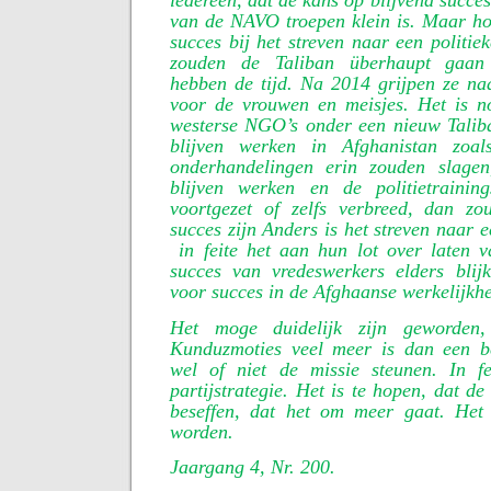
iedereen, dat de kans op blijvend succes
van de NAVO troepen klein is. Maar ho
succes bij het streven naar een politi
zouden de Taliban überhaupt gaan
hebben de tijd. Na 2014 grijpen ze n
voor de vrouwen en meisjes. Het is 
westerse NGO’s onder een nieuw Tali
blijven werken in Afghanistan zoa
onderhandelingen erin zouden slag
blijven werken en de politietrainin
voortgezet of zelfs verbreed, dan z
succes zijn Anders is het streven naar e
in feite het aan hun lot over laten 
succes van vredeswerkers elders blij
voor succes in de Afghaanse werkelijkhe
Het moge duidelijk zijn geworden
Kunduzmoties veel meer is dan een b
wel of niet de missie steunen. In f
partijstrategie. Het is te hopen, dat d
beseffen, dat het om meer gaat. Het
worden.
Jaargang 4, Nr. 200.