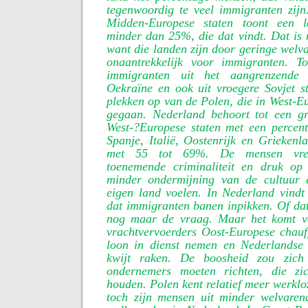
tegenwoordig te veel immigranten zijn
Midden-Europese staten toont een 
minder dan 25%, die dat vindt. Dat is n
want die landen zijn door geringe welva
onaantrekkelijk voor immigranten. T
immigranten uit het aangrenzende
Oekraïne en ook uit vroegere Sovjet s
plekken op van de Polen, die in West-Eu
gegaan. Nederland behoort tot een g
West-?Europese staten met een percen
Spanje, Italië, Oostenrijk en Grieken
met 55 tot 69%. De mensen vrez
toenemende criminaliteit en druk op
minder ondermijning van de cultuur 
eigen land voelen. In Nederland vindt
dat immigranten banen inpikken. Of dat 
nog maar de vraag. Maar het komt vo
vrachtvervoerders Oost-Europese chauf
loon in dienst nemen en Nederlandse
kwijt raken. De boosheid zou zic
ondernemers moeten richten, die z
houden. Polen kent relatief meer werkl
toch zijn mensen uit minder welvare