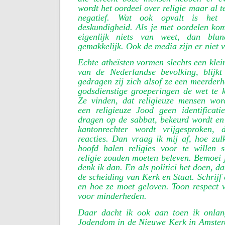
wordt het oordeel over religie maar al 
negatief. Wat ook opvalt is het
deskundigheid. Als je met oordelen ko
eigenlijk niets van weet, dan blu
gemakkelijk. Ook de media zijn er niet v
Echte atheïsten vormen slechts een klei
van de Nederlandse bevolking, blijkt
gedragen zij zich alsof ze een meerde
godsdienstige groeperingen de wet te 
Ze vinden, dat religieuze mensen wor
een religieuze Jood geen identificati
dragen op de sabbat, bekeurd wordt en 
kantonrechter wordt vrijgesproken
reacties. Dan vraag ik mij af, hoe zu
hoofd halen religies voor te willen 
religie zouden moeten beleven. Bemoei j
denk ik dan. En als politici het doen, d
de scheiding van Kerk en Staat. Schrijf
en hoe ze moet geloven. Toon respect 
voor minderheden.
Daar dacht ik ook aan toen ik onlang
Jodendom in de Nieuwe Kerk in Amsterd