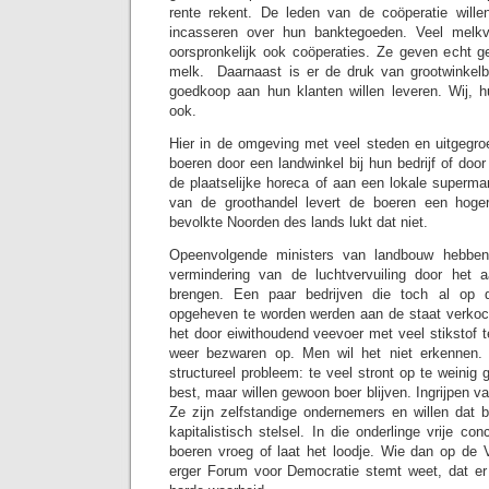
rente rekent. De leden van de coöperatie wille
incasseren over hun banktegoeden. Veel melkv
oorspronkelijk ook coöperaties. Ze geven echt g
melk. Daarnaast is er de druk van grootwinkelbe
goedkoop aan hun klanten willen leveren. Wij, 
ook.
Hier in de omgeving met veel steden en uitgegr
boeren door een landwinkel bij hun bedrijf of door
de plaatselijke horeca of aan een lokale supermar
van de groothandel levert de boeren een hoger
bevolkte Noorden des lands lukt dat niet.
Opeenvolgende ministers van landbouw hebben
vermindering van de luchtvervuiling door het a
brengen. Een paar bedrijven die toch al op
opgeheven te worden werden aan de staat verkoch
het door eiwithoudend veevoer met veel stikstof t
weer bezwaren op. Men wil het niet erkennen.
structureel probleem: te veel stront op te weinig
best, maar willen gewoon boer blijven. Ingrijpen v
Ze zijn zelfstandige ondernemers en willen dat b
kapitalistisch stelsel. In die onderlinge vrije conc
boeren vroeg of laat het loodje. Wie dan op de
erger Forum voor Democratie stemt weet, dat er