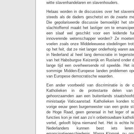
witte slavenhandelaren en slavenhouders.
Helaas worden in de discussies over het slavern
steeds als de daders geschetst en de zwarte me
Die gepolariseerde discussie bemoeilijkt het s
slachtofferrol maakt het lastiger om te emancipe
een slaaf wel geschikt voor een leidende f
innoverende wetenschapper worden? Ze moeten 
voelen zoals onze Middeleeuwse stedelingen trot
op het feit, dat ze niet langer onderhorig waren 
in Nederland al heel lang democratie in tegenstel
van het Habsburgse Keizerrijk en Rusland onder d
lange tijd een overheersende rol speelde. Het is 
sommige Midden-Europese landen problemen op
van Europese democratische waarden.
Een ander voorbeeld van discriminatie is de 
Katholieken in de protestante delen van 
gehoorzaamden aan een buitenlands staatshoof
ministaatje Vaticaanstad. Katholieken konden t
vorige eeuw geen burgemeester van een grote st
de Hoge Raad, geen generaal in het leger of ad
functies kon je niet aan zo’n onbetrouwbare katholi
vertel, gelooft bijna niemand het. Het is echte h
Nederlanders kunnen best iets le
emancipatiegeschiedenis. Marga Klompé, nu o