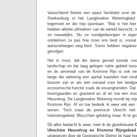
Vanochtend fietste een naast familielid over de
Sterkenburg in het Langbroeker Weteringbied
tegemoet en die riep spontaan: “Wat is het hier
hebben allerlei uithoeken van de wereld bezocht,
ze nauwelijks. Nu ze noodgedwongen in eige
ontdekken ze pas hoe mooi ons land is, vooral 
autosnelwegen weg bent. Soms hebben negatieve
gevolgen.
Het is mooi, dat die dame gevoel toonde vo
landschap en dat laag gelegen natte gebied tus
en de oeverwal van de Kromme Rijn is ook ee
langs die wetering een aantal kastelen met r
bossen zijn er als een sieraad voor het land
economische functie zoals de essengrienden. Dat 
boomgaarden en grasland en af en toe een mooi
Heuvelrug. De Langbroeker Wetering mondt bij mijn
Kromme Rijn. Af en toe bedenk ik weer wat een v
wonen. Toch staat de provincie Utrecht nie
toeristengebied. Misschien gelukkig maar. Al te gro
Dit alles bedacht ik weer, toen ik de gloednieuwe
G
Utrechtse Heuvelrug en Kromme Rijngebie
uitgegeven door de Geologische Dienst bij haar ho