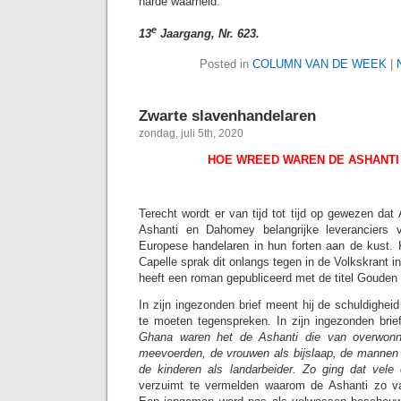
harde waarheid.
e
13
Jaargang, Nr. 623.
Posted in
COLUMN VAN DE WEEK
|
Zwarte slavenhandelaren
zondag, juli 5th, 2020
HOE WREED WAREN DE ASHANTI
Terecht wordt er van tijd tot tijd op gewezen dat 
Ashanti en Dahomey belangrijke leveranciers
Europese handelaren in hun forten aan de kust. 
Capelle sprak dit onlangs tegen in de Volkskrant in
heeft een roman gepubliceerd met de titel Gouden
In zijn ingezonden brief meent hij de schuldigheid
te moeten tegenspreken. In zijn ingezonden brief 
Ghana waren het de Ashanti die van overwonn
meevoerden, de vrouwen als bijslaap, de mannen a
de kinderen als landarbeider. Zo ging dat vel
verzuimt te vermelden waarom de Ashanti zo v