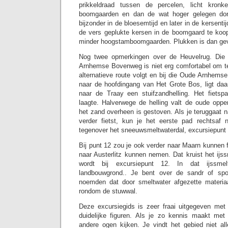
prikkeldraad tussen de percelen, licht kron
boomgaarden en dan de wat hoger gelegen dorp
bijzonder in de bloesemtijd en later in de kersenti
de vers geplukte kersen in de boomgaard te koop
minder hoogstamboomgaarden. Plukken is dan geva
Nog twee opmerkingen over de Heuvelrug. Di
Arnhemse Bovenweg is niet erg comfortabel om teg
alternatieve route volgt en bij die Oude Arnhems
naar de hoofdingang van Het Grote Bos, ligt daar
naar de Traay een stuifzandhelling. Het fietsp
laagte. Halverwege de helling valt de oude oppe
het zand overheen is gestoven. Als je teruggaat 
verder fietst, kun je het eerste pad rechtsa
tegenover het sneeuwsmeltwaterdal, excursiepunt 
Bij punt 12 zou je ook verder naar Maarn kunnen f
naar Austerlitz kunnen nemen. Dat kruist het ijs
wordt bij excursiepunt 12. In dat ijssmel
landbouwgrond.. Je bent over de sandr of spoel
noemden dat door smeltwater afgezette materiaa
rondom de stuwwal.
Deze excursiegids is zeer fraai uitgegeven met
duidelijke figuren. Als je zo kennis maakt me
andere ogen kijken. Je vindt het gebied niet a