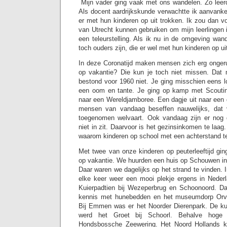
Mijn vader ging vaak met ons wandelen. Zo leer
Als docent aardrijkskunde verwachtte ik aanvanke
er met hun kinderen op uit trokken. Ik zou dan v
van Utrecht kunnen gebruiken om mijn leerlingen i
een teleurstelling. Als ik nu in de omgeving wande
toch ouders zijn, die er wel met hun kinderen op ui
In deze Coronatijd maken mensen zich erg ongeru
op vakantie? Die kun je toch niet missen. Dat
bestond voor 1960 niet. Je ging misschien eens lo
een oom en tante. Je ging op kamp met Scoutin
naar een Wereldjamboree. Een dagje uit naar een 
mensen van vandaag beseffen nauwelijks, dat 
toegenomen welvaart. Ook vandaag zijn er nog 
niet in zit. Daarvoor is het gezinsinkomen te laag
waarom kinderen op school met een achterstand 
Met twee van onze kinderen op peuterleeftijd gin
op vakantie. We huurden een huis op Schouwen i
Daar waren we dagelijks op het strand te vinden. 
elke keer weer een mooi plekje ergens in Neder
Kuierpadtien bij Wezeperbrug en Schoonoord. D
kennis met hunebedden en het museumdorp Orv
Bij Emmen was er het Noorder Dierenpark. De kus
werd het Groet bij Schoorl. Behalve hog
Hondsbossche Zeewering. Het Noord Hollands k