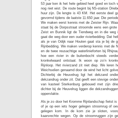
53 jaar ken ik het hele gebied heel goed en toch w
nog niet wist. De route begint bij NS-station Drieb
huur zijn. De lengte is 43 KM. Het eerste deel ga
gevormd tijdens de laatste 11.650 jaar. Die peri
We maken eerst kennis met de Zeister Rijn. Waa
staat bij de Dorpsstraat stroomde eens een grote
Zeist en Bunnik ligt de Tiendweg en in die weg 
gaat die weg door een ouder rivierbedding. Dat heb
als je van Odijk naar Houten gaat sta je bij de
Rijnbedding. We maken verderop kennis met de N
en de twee reusachtige waterlinieforten bij Rhij
hoe een rivier in de buitenbocht steeds verde
kronkelwaard ontstaat. Ik woon op zo’n kron
Rijnloop. Het rivierzand zit niet diep. We leren ho
Weichselien genaamd door de wind het licht golv
Dichterbij de Heuvelrug ligt het dekzand ondi
dekzandrug onder zit. Dat geeft een stevige onde
van kasteel Sterkenburg gebouwd met zijn dri
dichter bij de Heuvelrug liggen die dekzandruggen
oppervlakte.
Als je zo door het Kromme Rijnlandschap fietst is 
of je op een iets hoger gelegen stroomrug of oev
gelegen kom. In de kom zie je sloten, vooral
kaarsrechte wegen. Op de stroomruggen zijn g