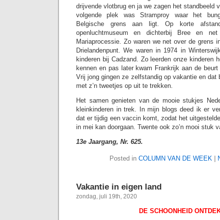
drijvende vlotbrug en ja we zagen het standbeeld 
volgende plek was Stramproy waar het bung
Belgische grens aan ligt. Op korte afstan
openluchtmuseum en dichterbij Bree en net
Mariaprocessie. Zo waren we net over de grens in
Drielandenpunt. We waren in 1974 in Wintersw
kinderen bij Cadzand. Zo leerden onze kinderen h
kennen en pas later kwam Frankrijk aan de beur
Vrij jong gingen ze zelfstandig op vakantie en dat
met z’n tweetjes op uit te trekken.
Het samen genieten van de mooie stukjes Nederl
kleinkinderen in trek. In mijn blogs deed ik er 
dat er tijdig een vaccin komt, zodat het uitgestel
in mei kan doorgaan. Twente ook zo’n mooi stuk v
13e Jaargang, Nr. 625.
Posted in
COLUMN VAN DE WEEK
|
Vakantie in eigen land
zondag, juli 19th, 2020
DE SCHOONHEID ONTDE