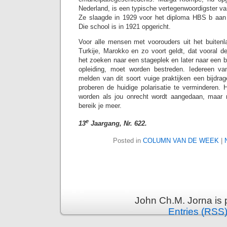
Nederland, is een typische vertegenwoordigster v
Ze slaagde in 1929 voor het diploma HBS b aan
Die school is in 1921 opgericht.
Voor alle mensen met voorouders uit het buitenla
Turkije, Marokko en zo voort geldt, dat vooral de
het zoeken naar een stageplek en later naar een b
opleiding, moet worden bestreden. Iedereen v
melden van dit soort vuige praktijken een bijdra
proberen de huidige polarisatie te verminderen. H
worden als jou onrecht wordt aangedaan, maar m
bereik je meer.
e
13
Jaargang, Nr. 622.
Posted in
COLUMN VAN DE WEEK
|
John Ch.M. Jorna is
Entries (RSS