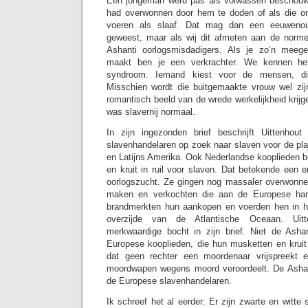
Een jongeman werd pas als volwassen beschouwd
had overwonnen door hem te doden of als die 
voeren als slaaf. Dat mag dan een eeuweno
geweest, maar als wij dit afmeten aan de norm
Ashanti oorlogsmisdadigers. Als je zo’n meege
maakt ben je een verkrachter. We kennen h
syndroom. Iemand kiest voor de mensen, di
Misschien wordt die buitgemaakte vrouw wel zij
romantisch beeld van de wrede werkelijkheid krijge
was slavernij normaal.
In zijn ingezonden brief beschrijft Uittenho
slavenhandelaren op zoek naar slaven voor de pla
en Latijns Amerika. Ook Nederlandse kooplieden 
en kruit in ruil voor slaven. Dat betekende een 
oorlogszucht. Ze gingen nog massaler overwonne
maken en verkochten die aan de Europese han
brandmerkten hun aankopen en voerden hen in 
overzijde van de Atlantische Oceaan. Ui
merkwaardige bocht in zijn brief. Niet de Asha
Europese kooplieden, die hun musketten en kruit
dat geen rechter een moordenaar vrijspreekt 
moordwapen wegens moord veroordeelt. De Ashant
de Europese slavenhandelaren.
Ik schreef het al eerder: Er zijn zwarte en witte 