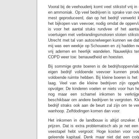
Vooral bij de veehouderij komt veel stikstof vrij i
en ammoniak. Op veel bedrijven is sprake van ov
mest geproduceerd, dan op het bedrijf verwerkt
het bijkopen van veevoer, nodig omdat de oppervlak
is voor het aantal stuks rundvee of het aant
voertuigen met verbrandingsmotoren stoten stikstof
Utrecht met tal van autosnelwegen kunnen we da
mij was een weekje op Schouwen en zij hadden n
vrij ademen en heerlijk wandelen. Nauwelijks t
COPD weer toe: benauwdheid en hoesten.
Bij sommige grote boeren is de bedrijfsoppervlak
eigen bedrijf voldoende veevoer kunnen pro
voldoende ruimte hebben. Bij kleine boeren is het 
laag. Veel van die kleine bedrijven zijn opg
opvolger. De kinderen voelen er niets voor hun h
nog maar een schamel inkomen te verkrij
beschikbaar om andere bedrijven te vergroten. Kl
bedrijf straks ook aan de beurt zal zijn om te ver
wanhoop. Zelfdodingen komen dan voor.
Het inkomen in de landbouw is altijd onzeker. 
prijzen. Dat is extra problematisch als je net een
veestapel hebt vergroot: Hoge kosten voor vo
geleende kapitaal. Denk maar niet dat een coö