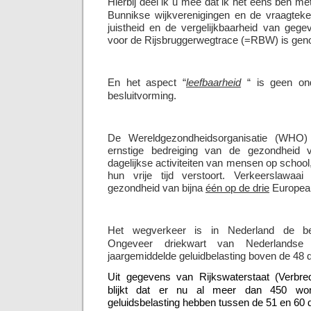
Hierbij deel ik u mee dat ik het eens ben m
Bunnikse wijkverenigingen en de vraagteken
juistheid en de vergelijkbaarheid van gege
voor de Rijsbruggerwegtrace (=RBW) is ge
En het aspect “
leefbaarheid
“ is geen ond
besluitvorming.
De Wereldgezondheidsorganisatie (WHO) 
ernstige bedreiging van de gezondhei
dagelijkse activiteiten van mensen op school,
hun vrije tijd verstoort. Verkeerslawaa
gezondheid van bijna
één op de drie
Europea
Het wegverkeer is in Nederland de bela
Ongeveer driekwart van Nederlandse
jaargemiddelde geluidbelasting boven de 48 
Uit gegevens van Rijkswaterstaat (Verbr
blijkt dat er nu al meer dan 450 wo
geluidsbelasting hebben tussen de 51 en 60 dB