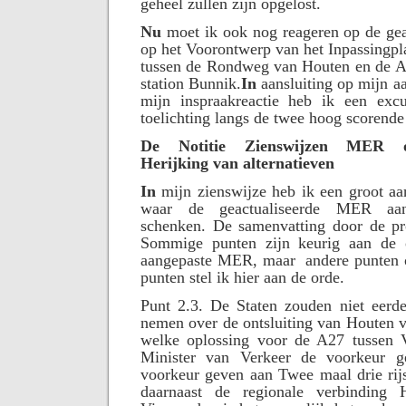
geheel zullen zijn opgelost.
Nu
moet ik ook nog reageren op de ge
op het Voorontwerp van het Inpassingpl
tussen de Rondweg van Houten en de A
station Bunnik.
In
aansluiting op mijn aa
mijn inspraakreactie heb ik een excu
toelichting langs de twee hoog scorend
De Notitie Zienswijzen MER on
Herijking van alternatieven
In
mijn zienswijze heb ik een groot aa
waar de geactualiseerde MER aa
schenken. De samenvatting door de pr
Sommige punten zijn keurig aan de
aangepaste MER, maar
andere punten 
punten stel ik hier aan de orde.
Punt 2.3. De Staten zouden niet eerde
nemen over de ontsluiting van Houten v
welke oplossing voor de A27 tussen 
Minister van Verkeer de voorkeur g
voorkeur geven aan Twee maal drie rij
daarnaast de regionale verbinding 