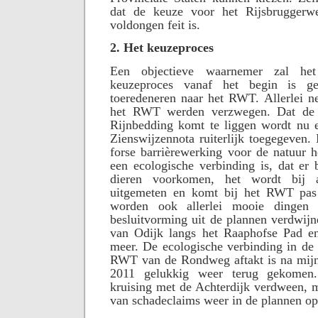
dat de keuze voor het Rijsbrugger
voldongen feit is.
2. Het keuzeproces
Een objectieve waarnemer zal het
keuzeproces vanaf het begin is g
toeredeneren naar het RWT. Allerlei n
het RWT werden verzwegen. Dat de 
Rijnbedding komt te liggen wordt nu ei
Zienswijzennota ruiterlijk toegegeven
forse barrièrewerking voor de natuur he
een ecologische verbinding is, dat er 
dieren voorkomen, het wordt bij a
uitgemeten en komt bij het RWT pas
worden ook allerlei mooie dingen 
besluitvorming uit de plannen verdwijn
van Odijk langs het Raaphofse Pad en 
meer. De ecologische verbinding in de 
RWT van de Rondweg aftakt is na mijn 
2011 gelukkig weer terug gekomen.
kruising met de Achterdijk verdween, m
van schadeclaims weer in de plannen o