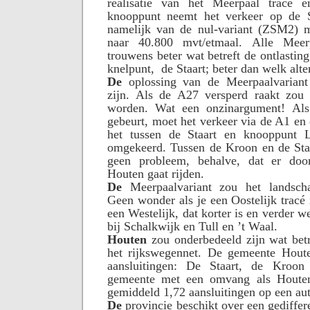
realisatie van het Meerpaal tracé e
knooppunt neemt het verkeer op de S
namelijk van de nul-variant (ZSM2) 
naar 40.800 mvt/etmaal. Alle Meerp
trouwens beter wat betreft de ontlasting
knelpunt,
de Staart; beter dan welk alte
De
oplossing van de Meerpaalvariant
zijn. Als de A27 versperd raakt zou
worden. Wat een onzinargument! Al
gebeurt, moet het verkeer via de A1 en
het tussen de Staart en knooppunt L
omgekeerd. Tussen de Kroon en de Staa
geen probleem, behalve, dat er doo
Houten gaat rijden.
De
Meerpaalvariant zou het landscha
Geen wonder als je een Oostelijk tracé 
een Westelijk, dat korter is en verder we
bij Schalkwijk en Tull en ’t Waal.
Houten
zou onderbedeeld zijn wat betr
het rijkswegennet. De gemeente Houte
aansluitingen: De Staart, de Kroo
gemeente met een omvang als Houten
gemiddeld 1,72 aansluitingen op een au
De
provincie beschikt over een gediffer