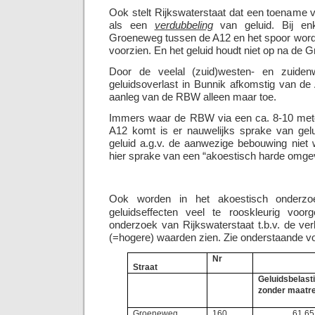
Ook stelt Rijkswaterstaat dat een toename 
als een
verdubbeling
van geluid. Bij en
Groeneweg tussen de A12 en het spoor word
voorzien. En het geluid houdt niet op na de 
Door de veelal (zuid)westen- en zuiden
geluidsoverlast in Bunnik afkomstig van de
aanleg van de RBW alleen maar toe.
Immers waar de RBW via een ca. 8-10 mete
A12 komt is er nauwelijks sprake van gel
geluid a.g.v. de aanwezige bebouwing niet
hier sprake van een “akoestisch harde omgev
Ook worden in het akoestisch onder
geluidseffecten veel te rooskleurig voorg
onderzoek van Rijkswaterstaat t.b.v. de ve
(=hogere) waarden zien. Zie onderstaande v
Nr
Straat
Geluidsbelast
zonder maatr
Groeneweg
160
61,65