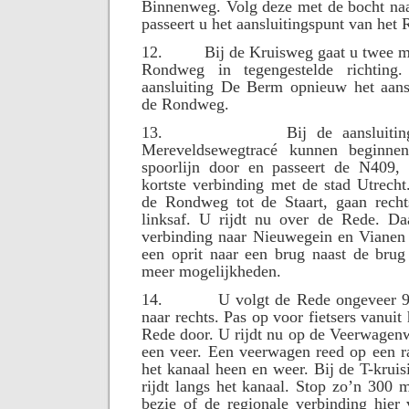
Binnenweg. Volg deze met de bocht naar
passeert u het aansluitingspunt van h
12.
Bij de Kruisweg gaat u twee ma
Rondweg in tegengestelde richting
aansluiting De Berm opnieuw het aansl
de Rondweg.
13.
Bij de aansluit
Mereveldsewegtracé kunnen beginne
spoorlijn door en passeert de N409,
kortste verbinding met de stad Utrech
de Rondweg tot de Staart, gaan rech
linksaf. U rijdt nu over de Rede. Da
verbinding naar Nieuwegein en Vianen
een oprit naar een brug naast de brug
meer mogelijkheden.
14.
U volgt de Rede ongeveer 9
naar rechts. Pas op voor fietsers vanuit 
Rede door. U rijdt nu op de Veerwagen
een veer. Een veerwagen reed op een r
het kanaal heen en weer. Bij de T-kruis
rijdt langs het kanaal. Stop zo’n 300 
bezie of de regionale verbinding hier 