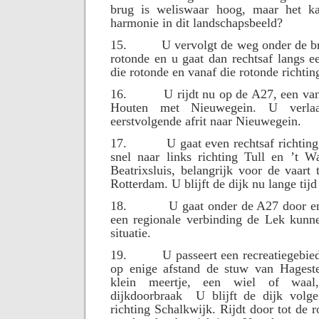
brug is weliswaar hoog, maar het ka
harmonie in dit landschapsbeeld?
15.
U vervolgt de weg onder de br
rotonde en u gaat dan rechtsaf langs ee
die rotonde en vanaf die rotonde richti
16.
U rijdt nu op de A27, een va
Houten met Nieuwegein. U verl
eerstvolgende afrit naar Nieuwegein.
17.
U gaat even rechtsaf richtin
snel naar links richting Tull en ’t W
Beatrixsluis, belangrijk voor de vaar
Rotterdam. U blijft de dijk nu lange tijd
18.
U gaat onder de A27 door e
een regionale verbinding de Lek kunne
situatie.
19.
U passeert een recreatiegebie
op enige afstand de stuw van Hageste
klein meertje, een wiel of waal
dijkdoorbraak
U blijft de dijk volge
richting Schalkwijk. Rijdt door tot de 