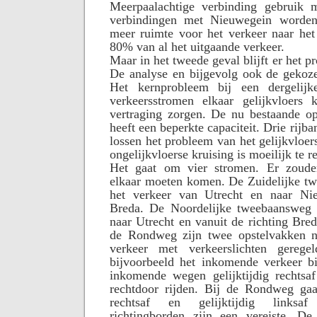
Meerpaalachtige verbinding gebruik 
verbindingen met Nieuwegein worden 
meer ruimte voor het verkeer naar he
80% van al het uitgaande verkeer.
Maar in het tweede geval blijft er het p
De analyse en bijgevolg ook de gekoze
Het kernprobleem bij een dergelijke
verkeersstromen elkaar gelijkvloers
vertraging zorgen. De nu bestaande op
heeft een beperkte capaciteit. Drie rijba
lossen het probleem van het gelijkvloer
ongelijkvloerse kruising is moeilijk te re
Het gaat om vier stromen. Er zoud
elkaar moeten komen. De Zuidelijke t
het verkeer van Utrecht en naar Ni
Breda. De Noordelijke tweebaansweg 
naar Utrecht en vanuit de richting Bred
de Rondweg zijn twee opstelvakken n
verkeer met verkeerslichten gereg
bijvoorbeeld het inkomende verkeer 
inkomende wegen gelijktijdig rechtsaf 
rechtdoor rijden. Bij de Rondweg gaat
rechtsaf en gelijktijdig linksaf
richtingborden zijn een vereiste. D