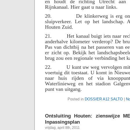
en houdt de richting Utrecht aan 
Rijnkanaal. Hier gaat u naar links.
20.
De klinkerweg is erg on
sluipverkeer. Let op het landschap. A
Houten Zuid.
21.
Het kanaal buigt iets naar rec
anderhalve kilometer verderop? De bru
Pas van dichtbij na het passeren van ee
er zicht op. Bekijk het landschapsbee
brug zou een regionale verbinding het k
22.
U kunt uw weg vervolgen mit
voertuig dit toestaat. U komt in Nieuw
naar huis rijden of via knooppu
Waterlinieweg en het stadion Galgen
punt van uitgang.
Posted in
DOSSIER A12 SALTO
|
No
Ontsluiting Houten: zienswijze 
Inpassingsplan
vrijdag, april 8th, 2011