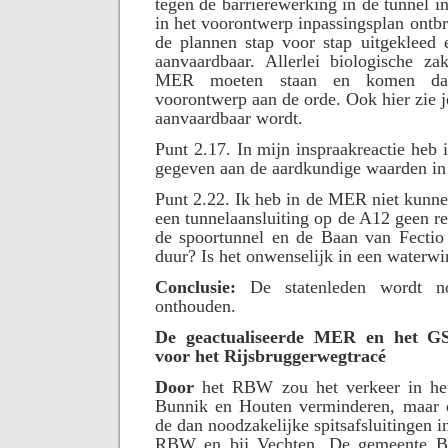
tegen de barrièrewerking in de tunnel 
in het voorontwerp inpassingsplan ontb
de plannen stap voor stap uitgekleed 
aanvaardbaar. Allerlei biologische z
MER moeten staan en komen dan
voorontwerp aan de orde. Ook hier zie j
aanvaardbaar wordt.
Punt 2.17. In mijn inspraakreactie heb 
gegeven aan de aardkundige waarden in 
Punt 2.22. Ik heb in de MER niet kunn
een tunnelaansluiting op de A12 geen real
de spoortunnel en de Baan van Fectio 
duur? Is het onwenselijk in een waterw
Conclusie:
De statenleden wordt no
onthouden.
De geactualiseerde MER en het GS 
voor het Rijsbruggerwegtracé
Door
het RBW zou het verkeer in het
Bunnik en Houten verminderen, maar 
de dan noodzakelijke spitsafsluitingen in
RBW en bij Vechten. De gemeente B