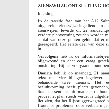
ZIENSWIJZE ONTSLUITING H
Inleiding
In
de tweede fase van het A12 Salto
uitgebreide zienswijze ingediend. In d
zienswijzen leverde dit 22 aandachtp
verdere planvorming zouden worden m
aantal van deze punten geldt, dat er n
gereageerd. Het eerste deel van deze zi
in.
Vervolgens
heb ik de informatiebije
bijgewoond en daar een vraag gestel
ontsluiting. Bij het voorgaande punt ben
Daarna
heb ik op maandag, 21 maar
tekst met vier bijlagen ingeleverd. 
behandelde twee thema’s. Het e
besluitvorming heeft plaats gevonden,
Staten essentiële informatie is onthou
proces het plan steeds verder is uitgek
liet zien, dat het Rijsbruggerwegtracé 
Houtense problemen door verbeteringe