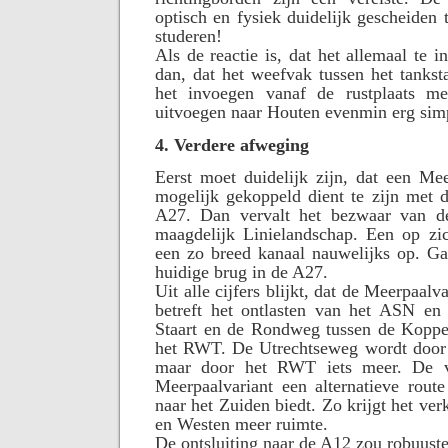
optisch en fysiek duidelijk gescheiden 
studeren!
Als de reactie is, dat het allemaal te 
dan, dat het weefvak tussen het tankst
het invoegen vanaf de rustplaats me
uitvoegen naar Houten evenmin erg simp
4. Verdere afweging
Eerst moet duidelijk zijn, dat een Mee
mogelijk gekoppeld dient te zijn met 
A27. Dan vervalt het bezwaar van de
maagdelijk Linielandschap. Een op zic
een zo breed kanaal nauwelijks op. Ga
huidige brug in de A27.
Uit alle cijfers blijkt, dat de Meerpaalv
betreft het ontlasten van het ASN en 
Staart en de Rondweg tussen de Koppel
het RWT. De Utrechtseweg wordt door b
maar door het RWT iets meer. De ve
Meerpaalvariant een alternatieve rout
naar het Zuiden biedt. Zo krijgt het ve
en Westen meer ruimte.
De ontsluiting naar de A12 zou robuuste