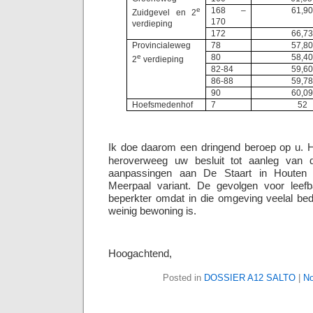
e
168 –
61,9
Zuidgevel en 2
170
verdieping
172
66,7
Provincialeweg
78
57,8
e
80
58,4
2
verdieping
82-84
59,6
86-88
59,7
90
60,0
Hoefsmedenhof
7
52
Ik doe daarom een dringend beroep op u. H
heroverweeg uw besluit tot aanleg van
aanpassingen aan De Staart in Houten 
Meerpaal variant. De gevolgen voor leefba
beperkter omdat in die omgeving veelal bed
weinig bewoning is.
Hoogachtend,
Posted in
DOSSIER A12 SALTO
|
No