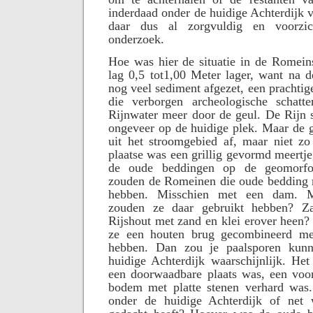
inderdaad onder de huidige Achterdijk 
daar dus al zorgvuldig en voorzic
onderzoek.
Hoe was hier de situatie in de Romein
lag 0,5 tot1,00 Meter lager, want na d
nog veel sediment afgezet, een prachtig
die verborgen archeologische schatt
Rijnwater meer door de geul. De Rijn 
ongeveer op de huidige plek. Maar de 
uit het stroomgebied af, maar niet zo 
plaatse was een grillig gevormd meert
de oude beddingen op de geomorfol
zouden de Romeinen die oude bedding 
hebben. Misschien met een dam. M
zouden ze daar gebruikt hebben? Z
Rijshout met zand en klei erover heen? 
ze een houten brug gecombineerd m
hebben. Dan zou je paalsporen kun
huidige Achterdijk waarschijnlijk. Het
een doorwaadbare plaats was, een voor
bodem met platte stenen verhard was
onder de huidige Achterdijk of net