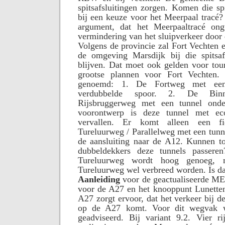
spitsafsluitingen zorgen. Komen die spi
bij een keuze voor het Meerpaal tracé?
argument, dat het Meerpaaltracé ong
vermindering van het sluipverkeer door 
Volgens de provincie zal Fort Vechten e
de omgeving Marsdijk bij die spitsafs
blijven. Dat moet ook gelden voor tour
grootse plannen voor Fort Vechten
genoemd: 1. De Fortweg met een
verdubbelde spoor. 2. De Bin
Rijsbruggerweg met een tunnel ond
voorontwerp is deze tunnel met eco
vervallen. Er komt alleen een fie
Tureluurweg / Parallelweg met een tun
de aansluiting naar de A12. Kunnen to
dubbeldekkers deze tunnels passere
Tureluurweg wordt hoog genoeg,
Tureluurweg wel verbreed worden. Is d
Aanleiding
voor de geactualiseerde M
voor de A27 en het knooppunt Lunetten
A27 zorgt ervoor, dat het verkeer bij d
op de A27 komt. Voor dit wegvak w
geadviseerd. Bij variant 9.2. Vier r