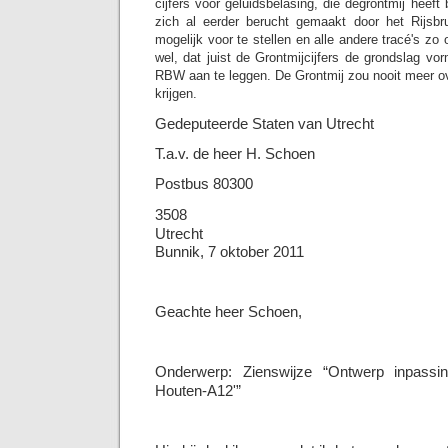
cijfers voor geluidsbelasing, die degrontmij heeft
zich al eerder berucht gemaakt door het Rijsbr
mogelijk voor te stellen en alle andere tracé's zo
wel, dat juist de Grontmijcijfers de grondslag vo
RBW aan te leggen. De Grontmij zou nooit meer 
krijgen.
Gedeputeerde Staten van Utrecht
T.a.v. de heer H. Schoen
Postbus 80300
3508
Utrecht
Bunnik, 7 oktober 2011
Geachte heer Schoen,
Onderwerp: Zienswijze “Ontwerp inpassin
Houten-A12'”