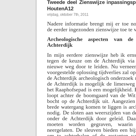
Tweede deel Zienswijze inpassings
HoutenA12
vrijdag, oktober 7th, 2011
Nadere informatie brengt mij er toe n
de eerder ingezonden zienswijze toe te 
Archeologische aspecten van d
Achterdijk
In mijn eerdere zienswijze heb ik ern
tegen de keuze om de Achterdijk via
nieuwe weg door te leiden. Nu verneem
voorgestelde oplossing tijdverlies zal o
de Achterdijk archeologisch onderzoek 
de Achterdijk is mogelijk de limesweg
het Raaphofsepad is een mogelijkheid. 
loopt achter de boomgaard van de Wit
bocht op de Achterdijk uit. Aangezien
brede watergang komen te liggen is ar
nodig. De sloten aan weerszijden van 
onder de Achterdijk door geleid. Daa
moeten worden gegraven, waarin
neergelaten. De sleuven bieden een bi
om te achterhalen of de restanten v