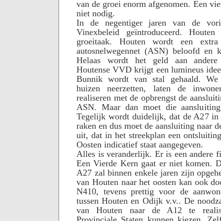
van de groei enorm afgenomen. Een vier
niet nodig.
In de negentiger jaren van de vor
Vinexbeleid geïntroduceerd. Houten
groeitaak. Houten wordt een extra
autosnelwegennet (ASN) beloofd en kr
Helaas wordt het geld aan andere
Houtense VVD krijgt een lumineus idee
Bunnik wordt van stal gehaald. We 
huizen neerzetten, laten de inwone
realiseren met de opbrengst de aansluit
ASN. Maar dan moet die aansluiting
Tegelijk wordt duidelijk, dat de A27 in 
raken en dus moet de aansluiting naar 
uit, dat in het streekplan een ontsluiti
Oosten indicatief staat aangegeven.
Alles is veranderlijk. Er is een andere 
Een Vierde Kern gaat er niet komen. D
A27 zal binnen enkele jaren zijn opgehe
van Houten naar het oosten kan ook do
N410, tevens prettig voor de aanwon
tussen Houten en Odijk v.v.. De noodz
van Houten naar de A12 te realis
Provinciale Staten kunnen kiezen. Zel