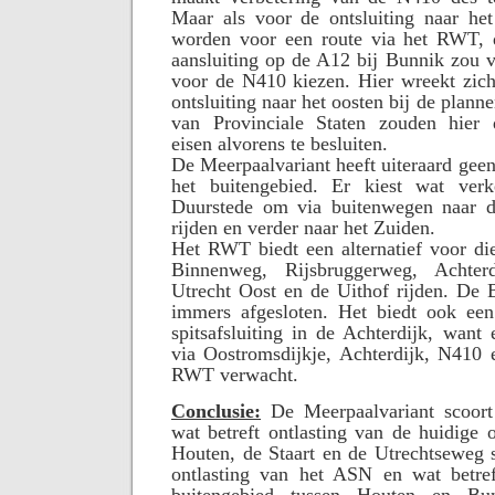
Maar als voor de ontsluiting naar he
worden voor een route via het RWT, 
aansluiting op de A12 bij Bunnik zou v
voor de N410 kiezen. Hier wreekt zic
ontsluiting naar het oosten bij de plann
van Provinciale Staten zouden hier 
eisen alvorens te besluiten.
De Meerpaalvariant heeft uiteraard geen
het buitengebied. Er kiest wat verk
Duurstede om via buitenwegen naar d
rijden en verder naar het Zuiden.
Het RWT biedt een alternatief voor di
Binnenweg, Rijsbruggerweg, Achte
Utrecht Oost en de Uithof rijden. De
immers afgesloten. Het biedt ook een 
spitsafsluiting in de Achterdijk, want 
via Oostromsdijkje, Achterdijk, N410
RWT verwacht.
Conclusie:
De Meerpaalvariant scoor
wat betreft ontlasting van de huidige 
Houten, de Staart en de Utrechtseweg 
ontlasting van het ASN en wat betref
buitengebied tussen Houten en Bu