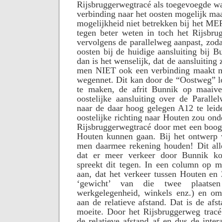
Rijsbruggerwegtracé als toegevoegde wa
verbinding naar het oosten mogelijk ma
mogelijkheid niet betrekken bij het M
tegen beter weten in toch het Rijsbru
vervolgens de parallelweg aanpast, zoda
oosten bij de huidige aansluiting bij 
dan is het wenselijk, dat de aansluiting
men NIET ook een verbinding maakt m
wegennet. Dit kan door de “Oostweg” l
te maken, de afrit Bunnik op maaive
oostelijke aansluiting over de Paralle
naar de daar hoog gelegen A12 te leide
oostelijke richting naar Houten zou ond
Rijsbruggerwegtracé door met een boog
Houten kunnen gaan. Bij het ontwerp 
men daarmee rekening houden! Dit al
dat er meer verkeer door Bunnik ko
spreekt dit tegen. In een column op m
aan, dat het verkeer tussen Houten en 
‘gewicht’ van die twee plaatsen
werkgelegenheid, winkels enz.) en om
aan de relatieve afstand. Dat is de afst
moeite. Door het Rijsbruggerweg tracé
de relatieve afstand af en dus de inter