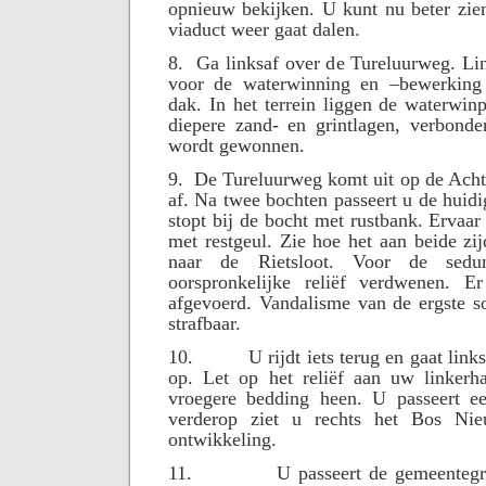
opnieuw bekijken. U kunt nu beter zie
viaduct weer gaat dalen.
8.
Ga linksaf over de Tureluurweg. Li
voor de waterwinning en –bewerking
dak. In het terrein liggen de waterwinp
diepere zand- en grintlagen, verbond
wordt gewonnen.
9.
De Tureluurweg komt uit op de Achter
af. Na twee bochten passeert u de huid
stopt bij de bocht met rustbank. Ervaar
met restgeul. Zie hoe het aan beide zi
naar de Rietsloot. Voor de sedu
oorspronkelijke reliëf verdwenen. E
afgevoerd. Vandalisme van de ergste so
strafbaar.
10.
U rijdt iets terug en gaat lin
op. Let op het reliëf aan uw linkerh
vroegere bedding heen. U passeert e
verderop ziet u rechts het Bos Ni
ontwikkeling.
11.
U passeert de gemeenteg