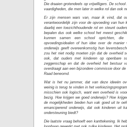
Die draaien grotendeels op vrijwilligers. De school
vaardigheden, die men later in welke rol dan ook n
Er zijn mensen wars van, maar ik vind, dat o
verantwoordelijk zijn voor de opvoeding van hun 
daarbij een toezichthoudende rol en steunt ouder
bepalen dus ook welke school het meest geschik
kunnen samen een school oprichten, die 
opvoedingsidealen of hun idee over de manier 
onderwijs geeft overeenkomstig hun levensbesch
zou het niet nodig moeten zijn dat de overheid s
ook, dat ouders met kinderen op openbare s
zeggenschap en dat de overheid het bestuur v
overdraagt aan een bijzondere commissie door de
Raad beneomd.
Wat is het nu jammer, dat van deze ideeën ov
weinig is terug te vinden in het verkiezingsprogr
misschien ook logisch, want een overheid is vo
bezig. Hoe krijgen we goed onderwijs? Hoe krijge
de mogelijkheden bieden hun vak goed uit te oe
emanciperend onderwijs, dat ook kinderen uit k
ondersteuning biedt?
Die laatste vraag behoeft een kanttekening. Ik heb
loopbaan gewerkt met ook zulke kinderen. Het pro