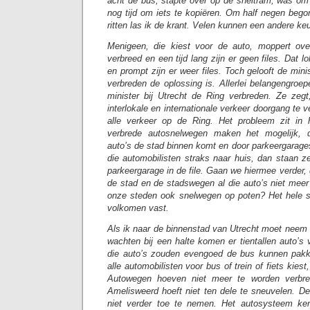
acht de bus, stapte over op de sneltram, was om
nog tijd om iets te kopiëren. Om half negen bego
ritten las ik de krant. Velen kunnen een andere keu
Menigeen, die kiest voor de auto, moppert ov
verbreed en een tijd lang zijn er geen files. Dat 
en prompt zijn er weer files. Toch gelooft de min
verbreden de oplossing is. Allerlei belangengroe
minister bij Utrecht de Ring verbreden. Ze zeg
interlokale en internationale verkeer doorgang te 
alle verkeer op de Ring. Het probleem zit in h
verbrede autosnelwegen maken het mogelijk, 
auto’s de stad binnen komt en door parkeergarages
die automobilisten straks naar huis, dan staan ze
parkeergarage in de file. Gaan we hiermee verder, 
de stad en de stadswegen al die auto’s niet meer
onze steden ook snelwegen op poten? Het hele s
volkomen vast.
Als ik naar de binnenstad van Utrecht moet neem i
wachten bij een halte komen er tientallen auto’s
die auto’s zouden evengoed de bus kunnen pak
alle automobilisten voor bus of trein of fiets kies
Autowegen hoeven niet meer te worden verbre
Amelisweerd hoeft niet ten dele te sneuvelen. De 
niet verder toe te nemen. Het autosysteem ke