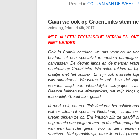
Posted in
COLUMN VAN DE WEEK
|
Gaan we ook op GroenLinks stemm
zaterdag, februari 4th, 2017
MET ALLEEN TECHNISCHE VERHALEN OV
NIET VERDER
Ook in Bunnik bereiden we ons voor op de ver
bestuur zit een specialist in modern campagn
canvassen. De deuren langs en de mensen vrag
voorkeur op GroenLinks. We delen folders uit b
praatje met het publiek. Er zijn ook massale bij
was uitverkocht. We waren te laat. Tsja, dat zi
voerden altijd een inhoudelijke campagne. D
Daarom hebben we afgesproken, dat mijn blogs 
inhoudelijk GroenLinks geluid.
Ik merk ook, dat een flink deel van het publiek na
wat er allemaal speelt in Nederland, Europa en
kreten pikken ze op. Erg kritisch zijn ze daarbij ni
nog steeds van jongs af aan op dezelfde partij s
van een kritische geest. Voor al die mensen wi
schrijven. Niet gemakkelijk, maar ik ga het prober