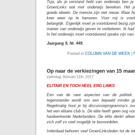
Tsja, als je verstand hebt van onderwijs ben je 
GroenLinks ook met onderwijs bereiken. Het
goede ideeën. De meeste zijn niet nieuw. Maar het
keer weer op te hameren. Voor mij is voortdu
belangrijk. Eigenlijk moet je voortdurend bezig zijn
manier van onderwijs geven te verbeteren. Ik had
In het onderwijs moet voortdurend sprake zijn van e
Jaargang 9, Nr. 449.
Posted in
COLUMN VAN DE WEEK
|
Op naar de verkiezingen van 15 maar
zaterdag, februari 11th, 2017
ELITAIR EN TOCH HEEL ERG LINKS
Een van de nare aspecten van de politiek 
tegenstander wordt ons een bepaald minder gu
Regelmatig hoor je bij discussieprogramma’s ov
het een elitaire club is. De elite heeft geen oog v
hardwerkende Nederlanders. De elite denkt alleen
zich zelf zo veel mogelijk te bevoordelen.
Inderdaad behoren veel GroenLinksleden tot de inte