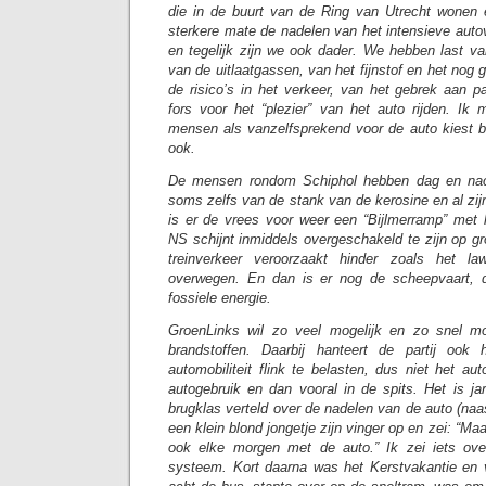
die in de buurt van de Ring van Utrecht wonen 
sterkere mate de nadelen van het intensieve autov
en tegelijk zijn we ook dader. We hebben last va
van de uitlaatgassen, van het fijnstof en het nog ge
de risico’s in het verkeer, van het gebrek aan p
fors voor het “plezier” van het auto rijden. Ik
mensen als vanzelfsprekend voor de auto kiest b
ook.
De mensen rondom Schiphol hebben dag en nach
soms zelfs van de stank van de kerosine en al zi
is er de vrees voor weer een “Bijlmerramp” met 
NS schijnt inmiddels overgeschakeld te zijn op g
treinverkeer veroorzaakt hinder zoals het l
overwegen. En dan is er nog de scheepvaart, di
fossiele energie.
GroenLinks wil zo veel mogelijk en zo snel mog
brandstoffen. Daarbij hanteert de partij ook
automobiliteit flink te belasten, dus niet het au
autogebruik en dan vooral in de spits. Het is ja
brugklas verteld over de nadelen van de auto (naa
een klein blond jongetje zijn vinger op en zei: “Ma
ook elke morgen met de auto.” Ik zei iets over
systeem. Kort daarna was het Kerstvakantie en 