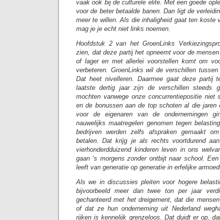
vaak ook bij de culturele elite. Met een goede opl
voor de beter betaalde banen. Dan ligt de verleidi
meer te willen. Als die inhaligheid gaat ten koste
mag je je echt niet links noemen.
Hoofdstuk 2 van het GroenLinks Verkiezingspro
zien, dat deze partij het opneemt voor de mens
of lager en met allerlei voorstellen komt om v
verbeteren. GroenLinks wil de verschillen tussen
Dat heet nivelleren. Daarmee gaat deze partij 
laatste dertig jaar zijn de verschillen steeds
mochten vanwege onze concurrentiepositie niet s
en de bonussen aan de top schoten al die jaren
voor de eigenaren van de ondernemingen gi
nauwelijks maatregelen genomen tegen belastingo
bedrijven werden zelfs afspraken gemaakt om 
betalen. Dat krijg je als rechts voortdurend a
vierhonderdduizend kinderen leven in ons welva
gaan ’s morgens zonder ontbijt naar school. Een
leeft van generatie op generatie in erfelijke armoed
Als we in discussies pleiten voor hogere belas
bijvoorbeeld meer dan twee ton per jaar verdi
gechanteerd met het dreigement, dat die mensen
of dat ze hun onderneming uit Nederland wegh
rijken is kennelijk grenzeloos. Dat duidt er op, d