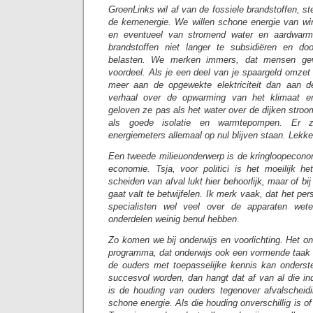
GroenLinks wil af van de fossiele brandstoffen, st
de kernenergie. We willen schone energie van w
en eventueel van stromend water en aardwarmt
brandstoffen niet langer te subsidiëren en do
belasten. We merken immers, dat mensen gevoe
voordeel. Als je een deel van je spaargeld omzet
meer aan de opgewekte elektriciteit dan aan 
verhaal over de opwarming van het klimaat en
geloven ze pas als het water over de dijken stroom
als goede isolatie en warmtepompen. Er z
energiemeters allemaal op nul blijven staan. Lekke
Een tweede milieuonderwerp is de kringloopeconom
economie. Tsja, voor politici is het moeilijk he
scheiden van afval lukt hier behoorlijk, maar of bij
gaat valt te betwijfelen. Ik merk vaak, dat het pe
specialisten wel veel over de apparaten wet
onderdelen weinig benul hebben.
Zo komen we bij onderwijs en voorlichting. Het on
programma, dat onderwijs ook een vormende taak 
de ouders met toepasselijke kennis kan onderste
succesvol worden, dan hangt dat af van al die in
is de houding van ouders tegenover afvalscheid
schone energie. Als die houding onverschillig is of