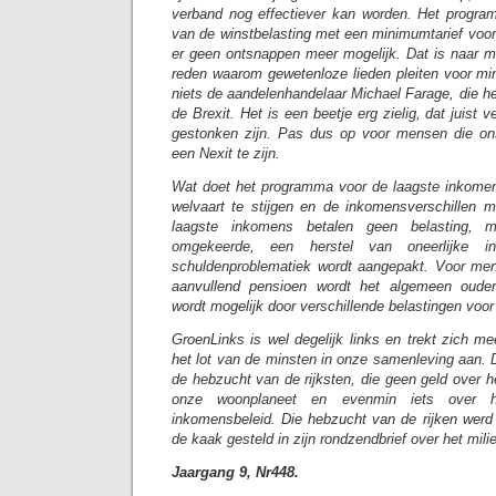
verband nog effectiever kan worden. Het progra
van de winstbelasting met een minimumtarief voor
er geen ontsnappen meer mogelijk. Dat is naar mi
reden waarom gewetenloze lieden pleiten voor mi
niets de aandelenhandelaar Michael Farage, die het
de Brexit. Het is een beetje erg zielig, dat juist v
gestonken zijn. Pas dus op voor mensen die ons
een Nexit te zijn.
Wat doet het programma voor de laagste inkome
welvaart te stijgen en de inkomensverschillen m
laagste inkomens betalen geen belasting, m
omgekeerde, een herstel van oneerlijke in
schuldenproblematiek wordt aangepakt. Voor me
aanvullend pensioen wordt het algemeen oude
wordt mogelijk door verschillende belastingen voor
GroenLinks is wel degelijk links en trekt zich me
het lot van de minsten in onze samenleving aan. 
de hebzucht van de rijksten, die geen geld over 
onze woonplaneet en evenmin iets over h
inkomensbeleid. Die hebzucht van de rijken wer
de kaak gesteld in zijn rondzendbrief over het mili
Jaargang 9, Nr448.