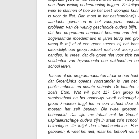
van thuis weinig ondersteuning krijgen. Ze krijg
werk te plannen of hoe ze het best woordjes kunn
is voor de lijst. Dan moet in het basisonderwijs
aandacht geven en in het voortgezet onderw
probleem van de weinig geschoolde ouders blijft.
dat het programma aandacht besteedt aan het 
zogenaamde moedermavo is jaren terug een gr
vraag ik mij af of een groot succes bij het kans
uiteindelijk een groep resteert met heel weinig 
handjes. Ik vrees, dat die groep niet voor zich z
solidariteit van bijvoorbeeld een vakbond en ook
school leren.
Tussen al die programmapunten staat er één heel ra
dat GroenLinks opeens voorstander is van het
public schools en private schools. De laatsten 
zoals Eton. Wat wil punt 11? Een groep kin
staatsschool en het onderwijs wordt bekostigd 
groep kinderen krijgt les in een school door d
moeten het zelf betalen. Die twee groepen 
behandeld. Dat lijkt mij totaal niet bij Groen
kapitaalkrachtige ouders zijn in staat zo’n school 
bekostigen. Je krijgt dus standenscholen. Hoe 
gebeuren, ik weet het niet, maar het behoeft wel sn