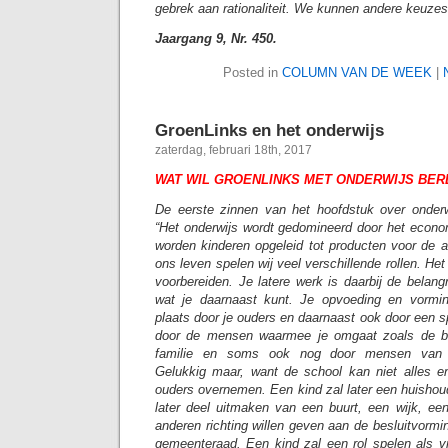
gebrek aan rationaliteit. We kunnen andere keuze
Jaargang 9, Nr. 450.
Posted in
COLUMN VAN DE WEEK
|
GroenLinks en het onderwijs
zaterdag, februari 18th, 2017
WAT WIL GROENLINKS MET ONDERWIJS BER
De eerste zinnen van het hoofdstuk over onder
“Het onderwijs wordt gedomineerd door het econom
worden kinderen opgeleid tot producten voor de a
ons leven spelen wij veel verschillende rollen. He
voorbereiden. Je latere werk is daarbij de belang
wat je daarnaast kunt. Je opvoeding en vormi
plaats door je ouders en daarnaast ook door een sp
door de mensen waarmee je omgaat zoals de bu
familie en soms ook nog door mensen van j
Gelukkig maar, want de school kan niet alles e
ouders overnemen. Een kind zal later een huishou
later deel uitmaken van een buurt, een wijk, 
anderen richting willen geven aan de besluitvormin
gemeenteraad. Een kind zal een rol spelen als vrij