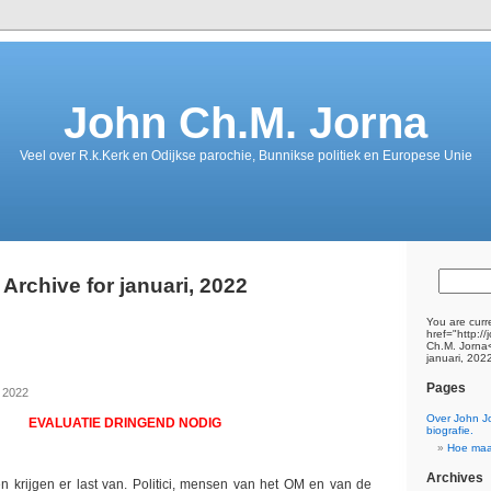
John Ch.M. Jorna
Veel over R.k.Kerk en Odijkse parochie, Bunnikse politiek en Europese Unie
Archive for januari, 2022
You are curr
href="http:/
Ch.M. Jorna<
januari, 202
Pages
, 2022
Over John J
EVALUATIE DRINGEND NODIG
biografie.
Hoe maa
Archives
 krijgen er last van. Politici, mensen van het OM en van de