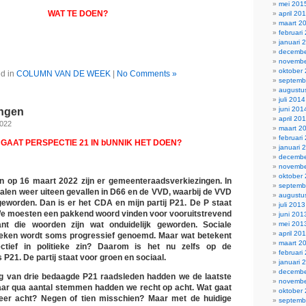
mei 201
WAT TE DOEN?
april 20
maart 2
februari
januari 
decembe
novembe
oktober
d in
COLUMN VAN DE WEEK
|
No Comments »
septemb
augustu
juli 2014
juni 201
ingen
april 20
2022
maart 2
februari
GAAT PERSPECTIE 21 IN bUNNIK HET DOEN?
januari 
decembe
novembe
oktober
 op 16 maart 2022 zijn er gemeenteraadsverkiezingen. In
septemb
ralen weer uiteen gevallen in D66 en de VVD, waarbij de VVD
augustu
 geworden. Dan is er het CDA en mijn partij P21. De P staat
juli 2013
We moesten een pakkend woord vinden voor vooruitstrevend
juni 201
mei 201
ant die woorden zijn wat onduidelijk geworden. Sociale
april 20
reken wordt soms progressief genoemd. Maar wat betekent
maart 2
ctief in politieke zin? Daarom is het nu zelfs op de
februari
 P21. De partij staat voor groen en sociaal.
januari 
decembe
ng van drie bedaagde P21 raadsleden hadden we de laatste
novembe
 maar qua aantal stemmen hadden we recht op acht. Wat gaat
oktober
er acht? Negen of tien misschien? Maar met de huidige
septemb