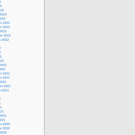
3
23
023
 2023
2023
r 2022
r 2022
 2022
er 2022
s 2022
2
2
22
022
 2022
2022
r 2021
r 2021
 2021
er 2021
s 2021
1
1
21
021
 2021
2021
r 2020
r 2020
 2020