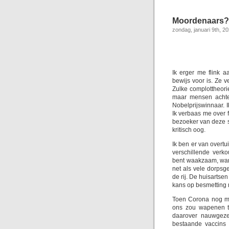
Moordenaars?
zondag, januari 9th, 2
Ik erger me flink 
bewijs voor is. Ze v
Zulke complottheori
maar mensen achte
Nobelprijswinnaar. I
Ik verbaas me over f
bezoeker van deze si
kritisch oog.
Ik ben er van overtu
verschillende verk
bent waakzaam, wan
net als vele dorpsg
de rij. De huisarts
kans op besmetting 
Toen Corona nog ma
ons zou wapenen t
daarover nauwgezet
bestaande vaccins 