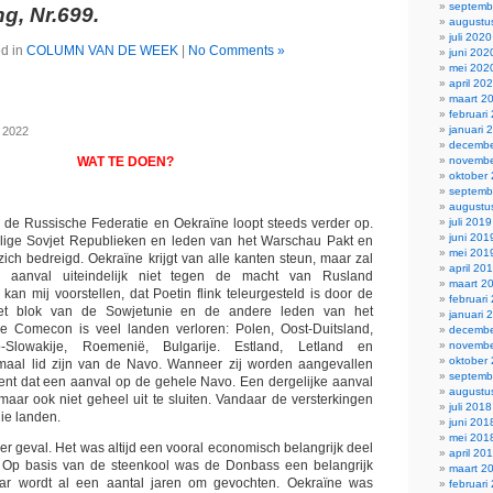
septemb
, Nr.699.
augustu
juli 2020
d in
COLUMN VAN DE WEEK
|
No Comments »
juni 202
mei 202
april 20
maart 2
februari
januari 
, 2022
decembe
novembe
WAT TE DOEN?
oktober
septemb
augustu
juli 2019
 de Russische Federatie en Oekraïne loopt steeds verder op.
juni 201
ige Sovjet Republieken en leden van het Warschau Pakt en
mei 201
zich bedreigd. Oekraïne krijgt van alle kanten steun, maar zal
april 20
 aanval uiteindelijk niet tegen de macht van Rusland
maart 2
kan mij voorstellen, dat Poetin flink teleurgesteld is door de
februari
 Het blok van de Sowjetunie en de andere leden van het
januari 
 Comecon is veel landen verloren: Polen, Oost-Duitsland,
decembe
novembe
o-Slowakije, Roemenië, Bulgarije. Estland, Letland en
oktober
emaal lid zijn van de Navo. Wanneer zij worden aangevallen
septemb
ent dat een aanval op de gehele Navo. Een dergelijke aanval
augustu
 maar ook niet geheel uit te sluiten. Vandaar de versterkingen
juli 2018
ie landen.
juni 201
mei 201
er geval. Het was altijd een vooral economisch belangrijk deel
april 20
 Op basis van de steenkool was de Donbass een belangrijk
maart 2
aar wordt al een aantal jaren om gevochten. Oekraïne was
februari