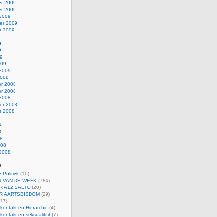
r 2009
r 2009
 2009
er 2009
s 2009
9
9
09
009
 2009
2009
r 2008
r 2008
 2008
er 2008
s 2008
8
8
08
008
 2008
s
 Politiek
(10)
 VAN DE WEEK
(784)
R A12 SALTO
(20)
R AARTSBISDOM
(29)
17)
kontakt en Hiërarchie
(4)
kontakt en seksualiteit
(7)