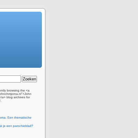
ently browsing the <a
/johnchmjorna.nl">John
/a> blog archives for
2.
orna: Een thematische
k je een parochieblad?