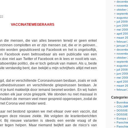
decembe
novembe
oktober
septemb
022
augustu
juli 2009
VACCINATIEWEGERAARS
juni 200
mei 200
april 20
maart 2
aan die mensen, die van alles beweren terwijl er geen enkel
februari
erzinnen complotten en er zijn mensen zat, die er in geloven..
januari 
eën worden gepubliceerd op Facebook en het is ongelooflijk,
decembe
novembe
n Facebook even betrouwbaar als een publicatie van een
oktober
k doe niet aan Twitter of Facebook en ik lees er nooit iets van.
septemb
atsoenlijke politici, die er toch gebruik van maken. Als u, beste
augustu
te verstandig bent, dan bekijkt u mijn schrijfsels altijd met een
juli 2008
juni 200
mei 200
igd, dat er verschillende Coronavirussen bestaan, zoals er ook
april 20
oudheidsvirussen en verschillende griepvirussen bestaan. Je
maart 2
t je kunt makkelijk door iemand besmet worden. En wij halen
februari
enoten elk jaar onze griepprik. We stonden nu niet massaal in
Categorie
en hadden de mensen veel meer gespreid opgeroepen, zodat de
Bunnikse
met Corona veel minder werd.
COLUMN
DOSSIE
ar net bestond spraken we met elkaar over een vaccin, dat
DOSSIE
egen deze nieuwe ziekte. We volgden de krantenberichten
Europa
(
. Bij nieuwe varianten is steeds een eerste vraag of de
Parochie
er tegen helpen. Maar niemand twijfelt aan de risico’s van
Parochie