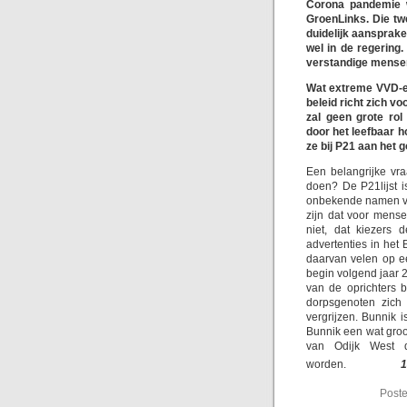
Corona pandemie w
GroenLinks. Die tw
duidelijk aansprake
wel in de regering
verstandige mensen
Wat extreme VVD-er
beleid richt zich v
zal geen grote rol
door het leefbaar 
ze bij P21 aan het 
Een belangrijke vr
doen? De P21lijst i
onbekende namen vo
zijn dat voor men
niet, dat kiezers 
advertenties in het
daarvan velen op ee
begin volgend jaar 2
van de oprichters b
dorpsgenoten zich
vergrijzen. Bunnik 
Bunnik een wat groo
van Odijk West 
worden.
1
Poste