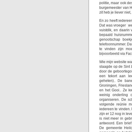
politie, maar ook d
burgemeester van Ha
zit heb je liever nie
En zo heeft iederee
Dat was vroeger we
vuistdik, en daari
bepaald huisnummer
genootschap boekj
telefoonnummer. Da
te vinden zijn m
bijvoorbeeld via Fac
Wie mijn website wat
slaagde op de Sint 
door de geboortego
een tekort aan le
geheten).. De ban
Groningen, Frieslan
en het Gooi.. Ze k
weinig onderling
organiseren. De sc
volgende reünie me
iedereen te vinden.
zijn er 12 nog in le
is niet meer in geb
antwoord. Een brief
De gemeente Heilo 