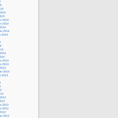
5
15
015
 2015
2015
r 2014
r 2014
 2014
er 2014
s 2014
4
14
014
 2014
2014
r 2013
r 2013
 2013
er 2013
s 2013
3
3
13
013
 2013
2013
r 2012
r 2012
 2012
er 2012