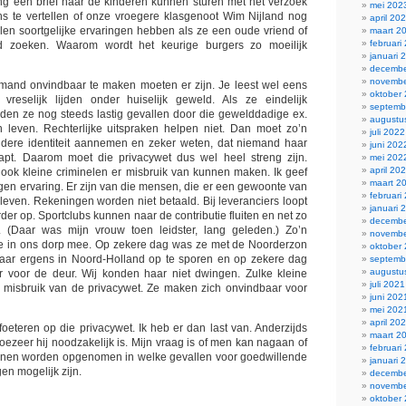
ng een brief naar de kinderen kunnen sturen met het verzoek
mei 202
ns te vertellen of onze vroegere klasgenoot Wim Nijland nog
april 20
velen soortgelijke ervaringen hebben als ze een oude vriend of
maart 2
februari
lid zoeken. Waarom wordt het keurige burgers zo moeilijk
januari 
decembe
novembe
and onvindbaar te maken moeten er zijn. Je leest wel eens
oktober
vreselijk lijden onder huiselijk geweld. Als ze eindelijk
septemb
den ze nog steeds lastig gevallen door die gewelddadige ex.
augustu
 leven. Rechterlijke uitspraken helpen niet. Dan moet zo’n
juli 2022
ndere identiteit aannemen en zeker weten, dat niemand haar
juni 202
pt. Daarom moet die privacywet dus wel heel streng zijn.
mei 202
april 20
 ook kleine criminelen er misbruik van kunnen maken. Ik geef
maart 2
igen ervaring. Er zijn van die mensen, die er een gewoonte van
februari
leven. Rekeningen worden niet betaald. Bij leveranciers loopt
januari 
der op. Sportclubs kunnen naar de contributie fluiten en net zo
decembe
. (Daar was mijn vrouw toen leidster, lang geleden.) Zo’n
novembe
 in ons dorp mee. Op zekere dag was ze met de Noorderzon
oktober
 haar ergens in Noord-Holland op te sporen en op zekere dag
septemb
augustu
r voor de deur. Wij konden haar niet dwingen. Zulke kleine
juli 2021
n misbruik van de privacywet. Ze maken zich onvindbaar voor
juni 202
mei 202
april 20
 foeteren op die privacywet. Ik heb er dan last van. Anderzijds
maart 2
hoezeer hij noodzakelijk is. Mijn vraag is of men kan nagaan of
februari
unnen worden opgenomen in welke gevallen voor goedwillende
januari 
en mogelijk zijn.
decembe
novembe
oktober