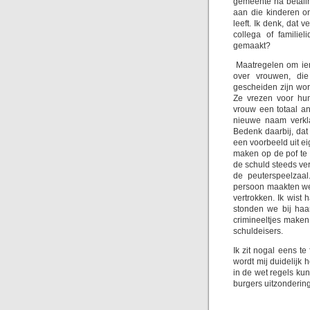
gemeente na betali
aan die kinderen o
leeft. Ik denk, dat 
collega of familie
gemaakt?
Maatregelen om iem
over vrouwen, die 
gescheiden zijn wor
Ze vrezen voor hun
vrouw een totaal a
nieuwe naam verkla
Bedenk daarbij, dat
een voorbeeld uit e
maken op de pof te 
de schuld steeds ver
de peuterspeelzaal
persoon maakten we
vertrokken. Ik wist
stonden we bij haa
crimineeltjes make
schuldeisers.
Ik zit nogal eens te
wordt mij duidelijk 
in de wet regels k
burgers uitzondering