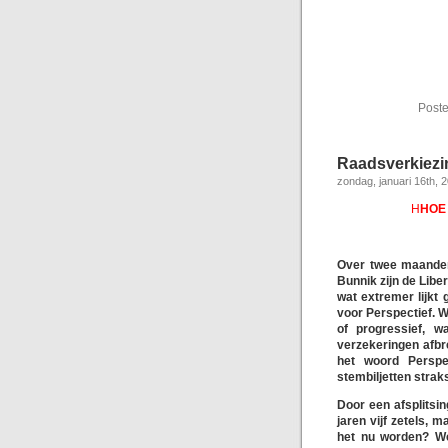
Poste
Raadsverkiez
zondag, januari 16th, 
H
HOE 
Over twee maanden
Bunnik zijn de Libe
wat extremer lijkt
voor Perspectief. 
of progressief, w
verzekeringen afb
het woord Perspe
stembiljetten straks
Door een afsplitsi
jaren vijf zetels,
het nu worden? We