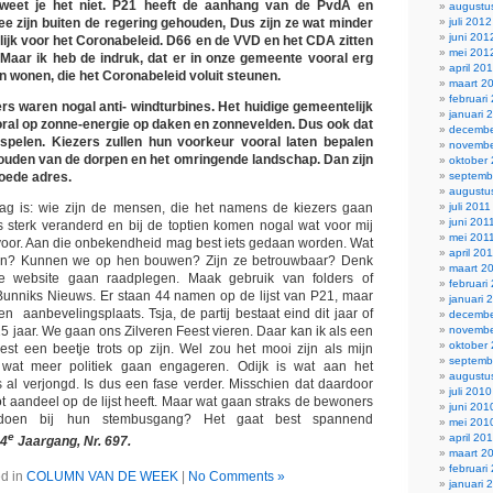
eet je het niet. P21 heeft de aanhang van de PvdA en
augustu
juli 2012
ee zijn buiten de regering gehouden, Dus zijn ze wat minder
juni 201
lijk voor het Coronabeleid. D66 en de VVD en het CDA zitten
mei 201
. Maar ik heb de indruk, dat er in onze gemeente vooral erg
april 20
 wonen, die het Coronabeleid voluit steunen.
maart 2
februari
s waren nogal anti- windturbines. Het huidige gemeentelijk
januari 
ooral op zonne-energie op daken en zonnevelden. Dus ook dat
decembe
 spelen. Kiezers zullen hun voorkeur vooral laten bepalen
novembe
houden van de dorpen en het omringende landschap. Dan zijn
oktober
septemb
goede adres.
augustu
juli 2011
aag is: wie zijn de mensen, die het namens de kiezers gaan
juni 201
s sterk veranderd en bij de toptien komen nogal wat voor mij
mei 201
or. Aan die onbekendheid mag best iets gedaan worden. Wat
april 20
sen? Kunnen we op hen bouwen? Zijn ze betrouwbaar? Denk
maart 2
de website gaan raadplegen. Maak gebruik van folders of
februari
 Bunniks Nieuws. Er staan 44 namen op de lijst van P21, maar
januari 
n aanbevelingsplaats. Tsja, de partij bestaat eind dit jaar of
decembe
novembe
5 jaar. We gaan ons Zilveren Feest vieren. Daar kan ik als een
oktober
est een beetje trots op zijn. Wel zou het mooi zijn als mijn
septemb
 wat meer politiek gaan engageren. Odijk is wat aan het
augustu
is al verjongd. Is dus een fase verder. Misschien dat daardoor
juli 2010
t aandeel op de lijst heeft. Maar wat gaan straks de bewoners
juni 201
doen bij hun stembusgang? Het gaat best spannend
mei 201
e
april 20
4
Jaargang, Nr. 697.
maart 2
februari
d in
COLUMN VAN DE WEEK
|
No Comments »
januari 