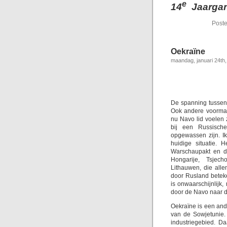
e
14
Jaargang
Poste
Oekraïne
maandag, januari 24th
De spanning tussen
Ook andere voormal
nu Navo lid voelen 
bij een Russische
opgewassen zijn. Ik 
huidige situatie.
Warschaupakt en de
Hongarije, Tsjech
Lithauwen, die all
door Rusland betek
is onwaarschijnlijk,
door de Navo naar d
Oekraïne is een and
van de Sowjetunie.
industriegebied. D