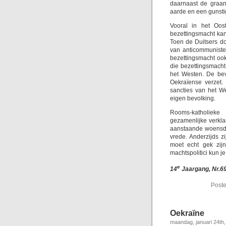
daarnaast de graan
aarde en een gunsti
Vooral in het Oos
bezettingsmacht kan
Toen de Duitsers do
van anticommuniste
bezettingsmacht oo
die bezettingsmacht
het Westen. De bev
Oekraïense verzet.
sancties van het W
eigen bevolking.
Rooms-katholiek
gezamenlijke verkl
aanstaande woensda
vrede. Anderzijds 
moet echt gek zijn
machtspolitici kun j
e
14
Jaargang, Nr.69
Poste
Oekraïne
maandag, januari 24th