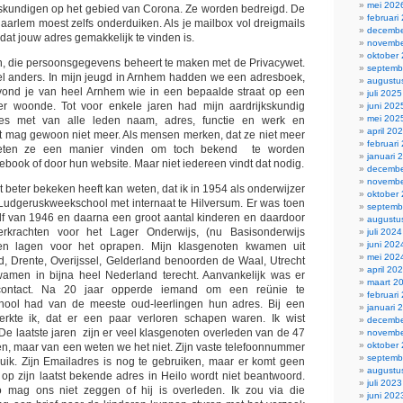
mei 202
eskundigen op het gebied van Corona. Ze worden bedreigd. De
februari
arlem moest zelfs onderduiken. Als je mailbox vol dreigmails
decembe
t, dat jouw adres gemakkelijk te vinden is.
novembe
oktober
n, die persoonsgegevens beheert te maken met de Privacywet.
septemb
l anders. In mijn jeugd in Arnhem hadden we een adresboek,
augustu
n vond je van heel Arnhem wie in een bepaalde straat op een
juli 2025
 woonde. Tot voor enkele jaren had mijn aardrijkskundig
juni 202
mei 202
es met van alle leden naam, adres, functie en werk en
april 20
t mag gewoon niet meer. Als mensen merken, dat ze niet meer
februari
oeten ze een manier vinden om toch bekend te worden
januari 
ebook of door hun website. Maar niet iedereen vindt dat nodig.
decembe
novembe
 beter bekeken heeft kan weten, dat ik in 1954 als onderwijzer
oktober
Ludgeruskweekschool met internaat te Hilversum. Er was toen
septemb
lf van 1946 en daarna een groot aantal kinderen en daardoor
augustu
erkrachten voor het Lager Onderwijs, (nu Basisonderwijs
juli 2024
juni 202
en lagen voor het oprapen. Mijn klasgenoten kwamen uit
mei 202
d, Drente, Overijssel, Gelderland benoorden de Waal, Utrecht
april 20
wamen in bijna heel Nederland terecht. Aanvankelijk was er
maart 2
 contact. Na 20 jaar opperde iemand om een reünie te
februari
hool had van de meeste oud-leerlingen hun adres. Bij een
januari 
rkte ik, dat er een paar verloren schapen waren. Ik wist
decembe
 De laatste jaren zijn er veel klasgenoten overleden van de 47
novembe
oktober
ven, maar van een weten we het niet. Zijn vaste telefoonnummer
septemb
ruik. Zijn Emailadres is nog te gebruiken, maar er komt geen
augustu
 op zijn laatst bekende adres in Heilo wordt niet beantwoord.
juli 2023
mag ons niet zeggen of hij is overleden. Ik zou via die
juni 202