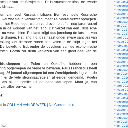
januari 
schuur van de Sowjetunie. Er is vruchtbare löss, de zwarte
decembe
g klimaat.
novembe
oktober
ten zijn veel Russisch taligen. Een eventuele Russische
septemb
 wel wat steun verwachten, maar zal vooral verzet oproepen.
augustu
or het Rode leger waren verdreven bleef er nog jaren verzet
juli 2017
n in de wouden van het land. Dat verzet kan een Russische
juni 201
k nu verwachten. Rusland krijgt dus jarenlang de kosten van
mei 201
 te dragen. Het land lijdt daarnaast onder zware sancties van
april 20
maart 2
olking ziet dierbare zonen sneuvelen in de strijd tegen het
februari
 De bevolking lijdt onder de gevolgen van de economische
januari 
esten. Poetin zal steun verliezen van een groot deel van de
decembe
novembe
oktober
e bisschoppen uit Polen en Oekraïne hebben in een
septemb
aring opgeroepen de vrede te bewaren. Paus Franciscus heeft
augustu
g, 26 januari uitgeroepen tot een Wereldgebedsdag voor de
juli 2016
zijn er de vele steunmaatregelen al eerder genoemd. Poetin
juni 201
mei 201
 als hij dit conflict uit de hand laat lopen. Maar ja, van
april 20
e van alles verwachten.
maart 2
februari
8.
januari 
decembe
d in
COLUMN VAN DE WEEK
|
No Comments »
novembe
oktober
septemb
augustu
juli 2015
juni 201
, 2022