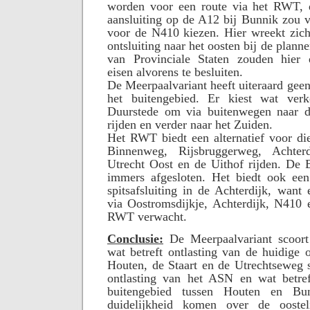
worden voor een route via het RWT, 
aansluiting op de A12 bij Bunnik zou v
voor de N410 kiezen. Hier wreekt zic
ontsluiting naar het oosten bij de plann
van Provinciale Staten zouden hier 
eisen alvorens te besluiten.
De Meerpaalvariant heeft uiteraard geen
het buitengebied. Er kiest wat verk
Duurstede om via buitenwegen naar d
rijden en verder naar het Zuiden.
Het RWT biedt een alternatief voor di
Binnenweg, Rijsbruggerweg, Achte
Utrecht Oost en de Uithof rijden. De
immers afgesloten. Het biedt ook een 
spitsafsluiting in de Achterdijk, want 
via Oostromsdijkje, Achterdijk, N410
RWT verwacht.
Conclusie:
De Meerpaalvariant scoor
wat betreft ontlasting van de huidige 
Houten, de Staart en de Utrechtseweg 
ontlasting van het ASN en wat betref
buitengebied tussen Houten en Bu
duidelijkheid komen over de oosteli