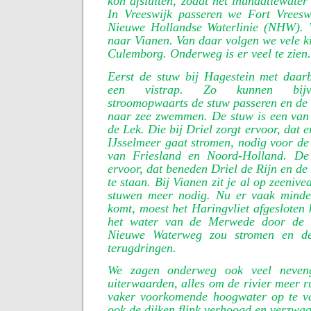
kon afsluiten, zodat het inundatiewater
In Vreeswijk passeren we Fort Vreesw
Nieuwe Hollandse Waterlinie (NHW). 
naar Vianen. Van daar volgen we vele ki
Culemborg. Onderweg is er veel te zien.
Eerst de stuw bij Hagestein met daarb
een vistrap. Zo kunnen bijvo
stroomopwaarts de stuw passeren en de g
naar zee zwemmen. De stuw is een van 
de Lek. Die bij Driel zorgt ervoor, dat 
IJsselmeer gaat stromen, nodig voor de
van Friesland en Noord-Holland. De
ervoor, dat beneden Driel de Rijn en de
te staan. Bij Vianen zit je al op zeenive
stuwen meer nodig. Nu er vaak minde
komt, moest het Haringvliet afgesloten
het water van de Merwede door de
Nieuwe Waterweg zou stromen en de
terugdringen.
We zagen onderweg ook veel neveng
uiterwaarden, alles om de rivier meer r
vaker voorkomende hoogwater op te v
ook de dijken flink verhoogd en verzwaa