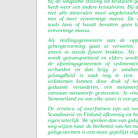
bij de langzame stolling tot kristallen
heeft weer een andere kristalvorm. Bij 
niet alle mineralen mooi uitgekristalli
min of meer eenvormige massa. De ui
zoals lava of basalt bevatten geen kr
eenvormige massa.
Als stollingsgesteenten aan de op
gebergtevorming gaan ze verweren.
uiteen in steeds fijnere brokken. Als 
wordt getransporteerd en elders wordt
de afzettingsgesteenten of sediment
verharden en dan krijg je zandste
gelaagdheid is vaak nog te zien. 
sedimenten kunnen door druk of ho
gedaante veranderen, een metamor
ontstaan metamorfe gesteenten. Je vin
Steneneiland en van elke soort is een ge
De erratica of zwerfstenen zijn uit ve
Scandinavië en Finland afkomstig en h
eigen uiterlijk
We spreken dan van gidsg
weg wijzen naar de herkomst van het ma
gidsgesteenten is een mooi gepolijst sli