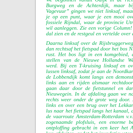
Burgweg en de Achterdijk, maar bi
Vagevuur” gingen we niet linksaf, maa
je op een punt, waar je een mooi ove
fossiele Rijndal, waar de provincie U
wil aanleggen. Zie een vorige Column! 
dal zien en de restgeul en vertelde over
Daarna linksaf over de Rijsbruggerwe
dan rechtsaf het fietspad door het bos 
rust. Het bos ligt in een komgebied, 
stellen van de Nieuwe Hollandse Wat
werd. Bij een T-kruising linksaf en 
lussen linksaf, zodat je aan de Noordk
de Lobbendijk komt langs een demonst
links aan en rijden alsmaar rechtdoor
gaan daar door de fietstunnel en da
Nieuwegein. In de afdaling gaan we na
rechts weer onder de grote weg door
links en over een brug over het Lekka
lus naar het fietspad langs het kanaal, 
de vaarroute Amsterdam-Rotterdam v.v
zogenaamde plofsluis, een enorme be
ontploffing gebracht in een keer het 