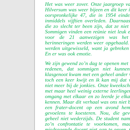
Het was weer zover. Onze jaargroep v
Hilversum was weer bijeen en dit keer 
oorspronkelijke 47, die in 1954 eind
inmiddels vijftien overleden. Daarnaas
die zo slecht ter been zijn, dat ze ni
Sommigen vinden een reünie niet leuk 
voor de 21 aanwezigen was het
herinneringen werden weer opgehaald.
werden uitgewisseld, want ja gebreken
En er was ook emotie.
We zijn gewend zo’n dag te openen met 
redenen, dat sommigen niet kunn
klasgenoot kwam met een geheel ander v
toch een keer kwijt en ik kan mij dat 
niet meer bij de jonkies. Onze kweeksch
met maar heel weinig externe leerlinge
omgang met elkaar en zo leerde je elka
kennen. Maar dit verhaal was ons niet b
een frater-docent op een avond he
gevoelens te koesteren. Nou, die ge
geheel niet wederzijds. De student na
zo’n confrontatie te voorkomen, ma
misdragende docent niet aan te geven.