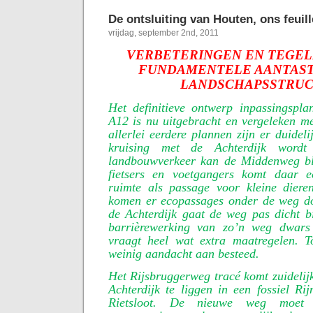
De ontsluiting van Houten, ons feuil
vrijdag, september 2nd, 2011
VERBETERINGEN EN TEGEL
FUNDAMENTELE AANTAST
LANDSCHAPSSTRU
Het definitieve ontwerp inpassingspla
A12 is nu uitgebracht en vergeleken m
allerlei eerdere plannen zijn er duidel
kruising met de Achterdijk wordt 
landbouwverkeer kan de Middenweg bl
fietsers en voetgangers komt daar e
ruimte als passage voor kleine dier
komen er ecopassages onder de weg do
de Achterdijk gaat de weg pas dicht b
barrièrewerking van zo’n weg dwars
vraagt heel wat extra maatregelen. 
weinig aandacht aan besteed.
Het Rijsbruggerweg tracé komt zuidelijk
Achterdijk te liggen in een fossiel Rij
Rietsloot. De nieuwe weg moet 