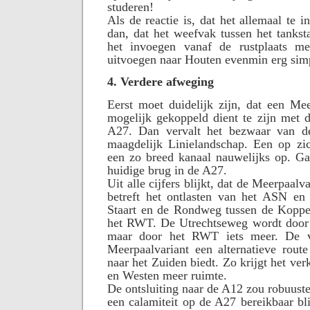
studeren!
Als de reactie is, dat het allemaal te 
dan, dat het weefvak tussen het tankst
het invoegen vanaf de rustplaats me
uitvoegen naar Houten evenmin erg simp
4. Verdere afweging
Eerst moet duidelijk zijn, dat een Mee
mogelijk gekoppeld dient te zijn met 
A27. Dan vervalt het bezwaar van de
maagdelijk Linielandschap. Een op zic
een zo breed kanaal nauwelijks op. Ga
huidige brug in de A27.
Uit alle cijfers blijkt, dat de Meerpaalv
betreft het ontlasten van het ASN en 
Staart en de Rondweg tussen de Koppel
het RWT. De Utrechtseweg wordt door b
maar door het RWT iets meer. De ve
Meerpaalvariant een alternatieve rout
naar het Zuiden biedt. Zo krijgt het ve
en Westen meer ruimte.
De ontsluiting naar de A12 zou robuuste
een calamiteit op de A27 bereikbaar bli