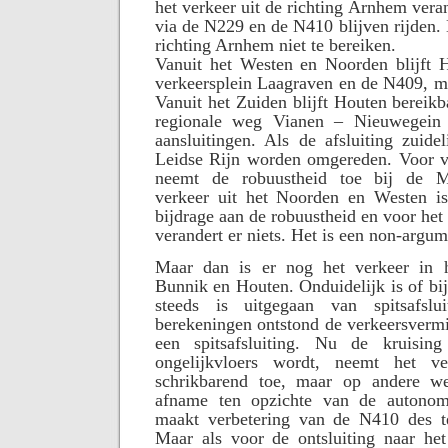
het verkeer uit de richting Arnhem veran
via de N229 en de N410 blijven rijden.
richting Arnhem niet te bereiken.
Vanuit het Westen en Noorden blijft H
verkeersplein Laagraven en de N409, m
Vanuit het Zuiden blijft Houten bereikb
regionale weg Vianen – Nieuwegein
aansluitingen. Als de afsluiting zuidel
Leidse Rijn worden omgereden. Voor ve
neemt de robuustheid toe bij de Me
verkeer uit het Noorden en Westen i
bijdrage aan de robuustheid en voor het 
verandert er niets. Het is een non-argum
Maar dan is er nog het verkeer in h
Bunnik en Houten. Onduidelijk is of bi
steeds is uitgegaan van spitsafslui
berekeningen ontstond de verkeersverm
een spitsafsluiting. Nu de kruisin
ongelijkvloers wordt, neemt het 
schrikbarend toe, maar op andere we
afname ten opzichte van de autonom
maakt verbetering van de N410 des t
Maar als voor de ontsluiting naar he