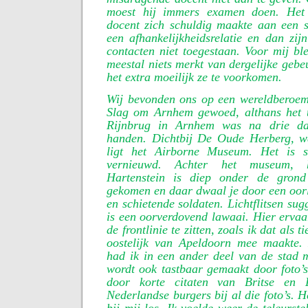
moest hij immers examen doen. Het i
docent zich schuldig maakte aan een s
een afhankelijkheidsrelatie en dan zijn
contacten niet toegestaan. Voor mij bl
meestal niets merkt van dergelijke gebe
het extra moeilijk ze te voorkomen.
Wij bevonden ons op een wereldberoem
Slag om Arnhem gewoed, althans het 
Rijnbrug in Arnhem was na drie da
handen. Dichtbij De Oude Herberg, w
ligt het Airborne Museum. Het is si
vernieuwd. Achter het museum, h
Hartenstein is diep onder de gron
gekomen en daar dwaal je door een oor
en schietende soldaten. Lichtflitsen sug
is een oorverdovend lawaai. Hier ervaar
de frontlinie te zitten, zoals ik dat als 
oostelijk van Apeldoorn mee maakte
had ik in een ander deel van de stad 
wordt ook tastbaar gemaakt door foto’s
door korte citaten van Britse en D
Nederlandse burgers bij al die foto’s. 