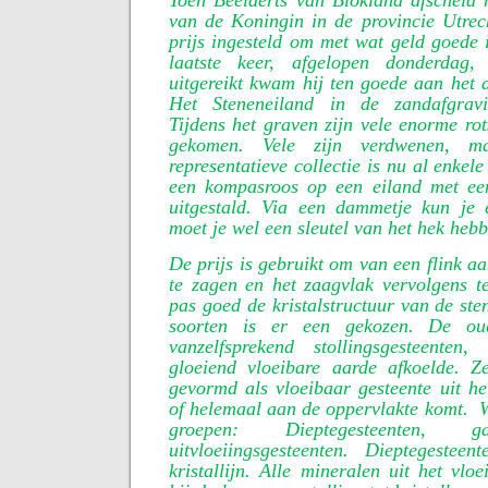
Toen Beelaerts van Blokland afscheid
van de Koningin in de provincie Utrech
prijs ingesteld om met wat geld goede 
laatste keer, afgelopen donderdag
uitgereikt kwam hij ten goede aan het
Het Steneneiland in de zandafgrav
Tijdens het graven zijn vele enorme rot
gekomen. Vele zijn verdwenen, 
representatieve collectie is nu al enkel
een kompasroos op een eiland met ee
uitgestald. Via een dammetje kun je
moet je wel een sleutel van het hek heb
De prijs is gebruikt om van een flink aa
te zagen en het zaagvlak vervolgens te
pas goed de kristalstructuur van de ste
soorten is er een gekozen. De oud
vanzelfsprekend stollingsgesteenten
gloeiend vloeibare aarde afkoelde. 
gevormd als vloeibaar gesteente uit het
of helemaal aan de oppervlakte komt.
W
groepen: Dieptegesteenten, g
uitvloeiingsgesteenten. Dieptegesteen
kristallijn. Alle mineralen uit het vloe