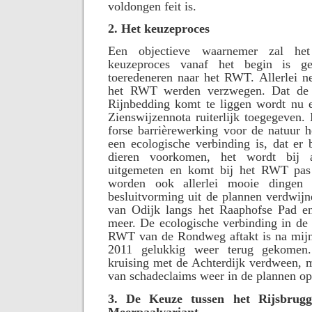
voldongen feit is.
2. Het keuzeproces
Een objectieve waarnemer zal het
keuzeproces vanaf het begin is g
toeredeneren naar het RWT. Allerlei n
het RWT werden verzwegen. Dat de 
Rijnbedding komt te liggen wordt nu ei
Zienswijzennota ruiterlijk toegegeven
forse barrièrewerking voor de natuur he
een ecologische verbinding is, dat er 
dieren voorkomen, het wordt bij a
uitgemeten en komt bij het RWT pas
worden ook allerlei mooie dingen 
besluitvorming uit de plannen verdwijn
van Odijk langs het Raaphofse Pad en 
meer. De ecologische verbinding in de 
RWT van de Rondweg aftakt is na mijn 
2011 gelukkig weer terug gekomen.
kruising met de Achterdijk verdween, m
van schadeclaims weer in de plannen o
3. De Keuze tussen het Rijsbrug
Meerpaalvariant