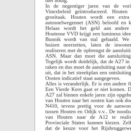
niet nodig.
In de negentiger jaren van de vor
Vinexbeleid geïntroduceerd. Houten
groeitaak. Houten wordt een extra
autosnelwegennet (ASN) beloofd en kr
Helaas wordt het geld aan andere
Houtense VVD krijgt een lumineus idee
Bunnik wordt van stal gehaald. We 
huizen neerzetten, laten de inwone
realiseren met de opbrengst de aansluit
ASN. Maar dan moet die aansluiting
Tegelijk wordt duidelijk, dat de A27 in 
raken en dus moet de aansluiting naar 
uit, dat in het streekplan een ontsluiti
Oosten indicatief staat aangegeven.
Alles is veranderlijk. Er is een andere 
Een Vierde Kern gaat er niet komen. D
A27 zal binnen enkele jaren zijn opgehe
van Houten naar het oosten kan ook do
N410, tevens prettig voor de aanwon
tussen Houten en Odijk v.v.. De noodz
van Houten naar de A12 te realis
Provinciale Staten kunnen kiezen. Zel
dat de keuze voor het Rijsbrugger