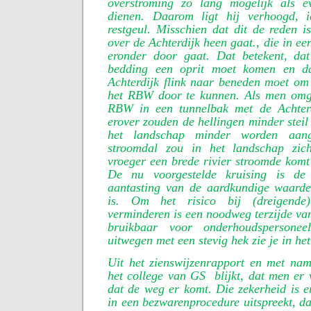
overstroming zo lang mogelijk als e
dienen. Daarom ligt hij verhoogd, i
restgeul. Misschien dat dit de reden 
over de Achterdijk heen gaat., die in een
eronder door gaat. Dat betekent, da
bedding een oprit moet komen en d
Achterdijk flink naar beneden moet om
het RBW door te kunnen. Als men omg
RBW in een tunnelbak met de Achterd
erover zouden de hellingen minder steil
het landschap minder worden aan
stroomdal zou in het landschap zich
vroeger een brede rivier stroomde komt
De nu voorgestelde kruising is de
aantasting van de aardkundige waarde
is. Om het risico bij (dreigende)
verminderen is een noodweg terzijde van
bruikbaar voor onderhoudspersonee
uitwegen met een stevig hek zie je in het
Uit het zienswijzenrapport en met nam
het college van GS
blijkt, dat men er 
dat de weg er komt. Die zekerheid is e
in een bezwarenprocedure uitspreekt, da