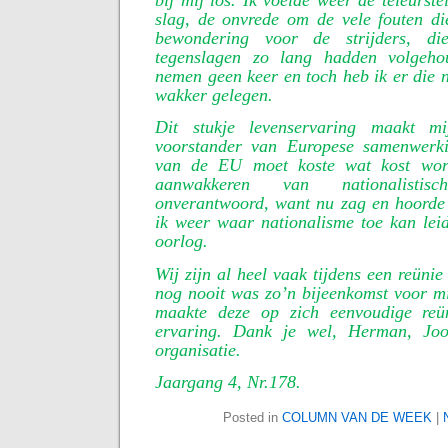
bij mij los. Ik voelde weer de teleurste
slag, de onvrede om de vele fouten di
bewondering voor de strijders, di
tegenslagen zo lang hadden volgeh
nemen geen keer en toch heb ik er die n
wakker gelegen.
Dit stukje levenservaring maakt m
voorstander van Europese samenwerki
van de EU moet koste wat kost wor
aanwakkeren van nationalistis
onverantwoord, want nu zag en hoorde 
ik weer waar nationalisme toe kan leide
oorlog.
Wij zijn al heel vaak tijdens een reüni
nog nooit was zo’n bijeenkomst voor mi
maakte deze op zich eenvoudige reün
ervaring. Dank je wel, Herman, Jo
organisatie.
Jaargang 4, Nr.178.
Posted in
COLUMN VAN DE WEEK
|