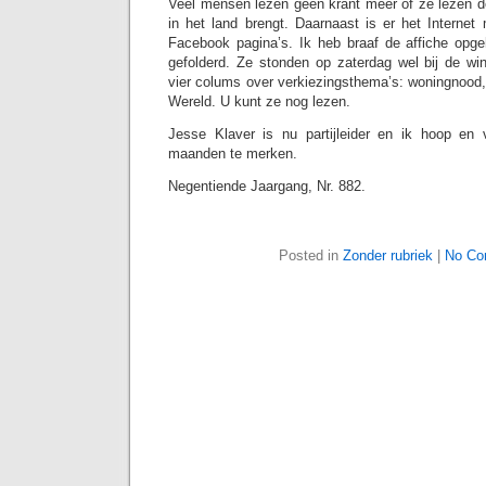
Veel mensen lezen geen krant meer of ze lezen de
in het land brengt. Daarnaast is er het Internet
Facebook pagina’s. Ik heb braaf de affiche opg
gefolderd. Ze stonden op zaterdag wel bij de win
vier colums over verkiezingsthema’s: woningnood,
Wereld. U kunt ze nog lezen.
Jesse Klaver is nu partijleider en ik hoop e
maanden te merken.
Negentiende Jaargang, Nr. 882.
Posted in
Zonder rubriek
|
No Co