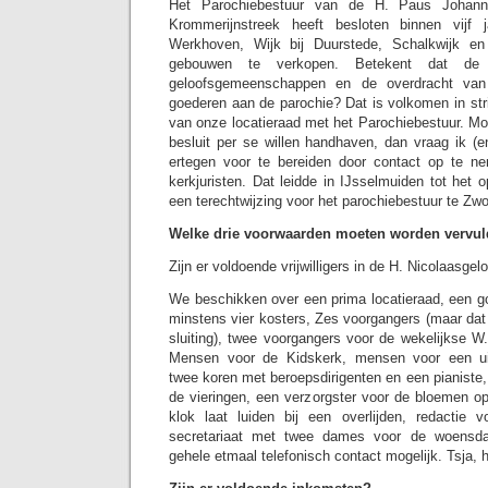
Het Parochiebestuur van de H. Paus Johann
Krommerijnstreek heeft besloten binnen vijf 
Werkhoven, Wijk bij Duurstede, Schalkwijk en
gebouwen te verkopen. Betekent dat de 
geloofsgemeenschappen en de overdracht van
goederen aan de parochie? Dat is volkomen in str
van onze locatieraad met het Parochiebestuur. Mo
besluit per se willen handhaven, dan vraag ik (
ertegen voor te bereiden door contact op te 
kerkjuristen. Dat leidde in IJsselmuiden tot het 
een terechtwijzing voor het parochiebestuur te Zwo
Welke drie voorwaarden moeten worden vervul
Zijn er voldoende vrijwilligers in de H. Nicolaas
We beschikken over een prima locatieraad, een 
minstens vier kosters, Zes voorgangers (maar dat k
sluiting), twee voorgangers voor de wekelijkse W
Mensen voor de Kidskerk, mensen voor een ui
twee koren met beroepsdirigenten en een pianiste
de vieringen, een verzorgster voor de bloemen op
klok laat luiden bij een overlijden, redactie 
secretariaat met twee dames voor de woensdag
gehele etmaal telefonisch contact mogelijk. Tsja, 