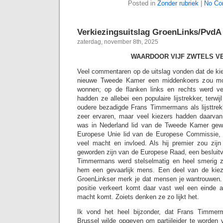
Posted in
Zonder rubriek
|
No Co
Verkiezingsuitslag GroenLinks/PvdA
zaterdag, november 8th, 2025
WAARDOOR VIJF ZWTELS V
Veel commentaren op de uitslag vonden dat de kie
nieuwe Tweede Kamer een middenkoers zou m
wonnen; op de flanken links en rechts werd v
hadden ze allebei een populaire lijstrekker, terw
oudere bezadigde Frans Timmermans als lijsttrek
zeer ervaren, maar veel kiezers hadden daarv
was in Nederland lid van de Tweede Kamer gewe
Europese Unie lid van de Europese Commissie, 
veel macht en invloed. Als hij premier zou zijn
geworden zijn van de Europese Raad, een beslui
Timmermans werd stelselmatig en heel smerig
hem een gevaarlijk mens. Een deel van de kieze
GroenLinkser merk je dat mensen je wantrouwen. 
positie verkeert komt daar vast wel een einde 
macht komt. Zoiets denken ze zo lijkt het.
Ik vond het heel bijzonder, dat Frans Timmerma
Brussel wilde opgeven om partijleider te worden va