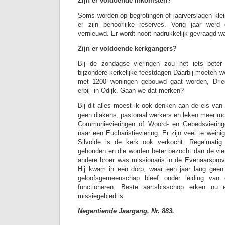
Zijn er voldoende inkomsten?
Soms worden op begrotingen of jaarverslagen klei
er zijn behoorlijke reserves. Vorig jaar werd
vernieuwd. Er wordt nooit nadrukkelijk gevraagd w
Zijn er voldoende kerkgangers?
Bij de zondagse vieringen zou het iets bete
bijzondere kerkelijke feestdagen Daarbij moeten w
met 1200 woningen gebouwd gaat worden, Dri
erbij in Odijk. Gaan we dat merken?
Bij dit alles moest ik ook denken aan de eis van
geen diakens, pastoraal werkers en leken meer m
Communievieringen of Woord- en Gebedsviering
naar een Eucharistieviering. Er zijn veel te weinig 
Silvolde is de kerk ook verkocht. Regelmatig
gehouden en die worden beter bezocht dan de vier
andere broer was missionaris in de Evenaarspro
Hij kwam in een dorp, waar een jaar lang geen
geloofsgemeenschap bleef onder leiding van
functioneren. Beste aartsbisschop erken nu
missiegebied is.
Negentiende Jaargang, Nr. 883.