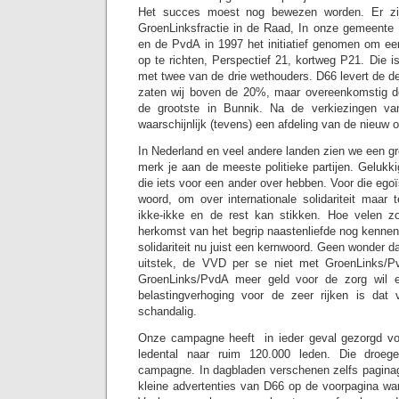
Het succes moest nog bewezen worden. Er zi
GroenLinksfractie in de Raad, In onze gemeente
en de PvdA in 1997 het initiatief genomen om een
op te richten, Perspectief 21, kortweg P21. Die is
met twee van de drie wethouders. D66 levert de d
zaten wij boven de 20%, maar overeenkomstig de
de grootste in Bunnik. Na de verkiezingen va
waarschijnlijk (tevens) een afdeling van de nieuw op
In Nederland en veel andere landen zien we een g
merk je aan de meeste politieke partijen. Gelukk
die iets voor een ander over hebben. Voor die egoïst
woord, om over internationale solidariteit maar 
ikke-ikke en de rest kan stikken. Hoe velen 
herkomst van het begrip naastenliefde nog kenne
solidariteit nu juist een kernwoord. Geen wonder dat 
uitstek, de VVD per se niet met GroenLinks/P
GroenLinks/PvdA meer geld voor de zorg wil e
belastingverhoging voor de zeer rijken is dat
schandalig.
Onze campagne heeft in ieder geval gezorgd voo
ledental naar ruim 120.000 leden. Die droeg
campagne. In dagbladen verschenen zelfs paginag
kleine advertenties van D66 op de voorpagina war