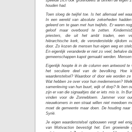
speelde zich ook grotendeels af binnen de eigen zu
houden had.
Toen sloeg de twijfel toe. Is het allemaal wel wa
In een wereld van absolute zekerheden hadde
geleerd om te gaan met hun twijfels. Er waren no
geloof maar overboord te zetten. Kindermisb
priesters, die uit het ambt traden, een v
hiërarchische kerk, de veronderstelde rijkdom
door. Zo kozen de mensen hun eigen weg en stel
En eigenlijk veranderde er niet zo veel, behalve 
gemeenschappen kapot gemaakt werden. Mensen h
Eigenlijk hoopte ik in de column een antwoord te
het seculiere deel van de bevolking. Hoe 
waardenstelsel? Waardoor of door wie worden ze 
Wat hebben ze over voor hun medemensen? Welke 
samenleving van hun buurt, wijk of dorp? Ik ben ov
zijn er van die signaaltjes dat er iets mis is. In Bun
vinden voor de Zonnebloem. Jammer voor ou
nieuwkomers in een straat willen niet meedoen m
moet de gemeente maar doen. De houding naar de
Syrië.
Je eigen waardenstelsel opbouwen vergt wel eni
van Motivaction bevestigt het. Een groeiende