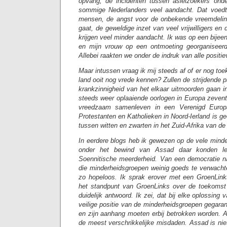
opvang, de incidenten tussen asielzoekers onde
sommige Nederlanders veel aandacht. Dat voedt
mensen, de angst voor de onbekende vreemdelin
gaat, de geweldige inzet van veel vrijwilligers en
krijgen veel minder aandacht. Ik was op een bije
en mijn vrouw op een ontmoeting georganiseer
Allebei raakten we onder de indruk van alle positi
Maar intussen vraag ik mij steeds af of er nog toe
land ooit nog vrede kennen? Zullen de strijdende pa
krankzinnigheid van het elkaar uitmoorden gaan i
steeds weer oplaaiende oorlogen in Europa zeventi
vreedzaam samenleven in een Verenigd Europa
Protestanten en Katholieken in Noord-Ierland is ge
tussen witten en zwarten in het Zuid-Afrika van de
In eerdere blogs heb ik gewezen op de vele minde
onder het bewind van Assad daar konden l
Soennitische meerderheid. Van een democratie 
die minderheidsgroepen weinig goeds te verwacht
zo hopeloos. Ik sprak erover met een GroenLinks
het standpunt van GroenLinks over de toekomst
duidelijk antwoord. Ik zei, dat bij elke oplossing 
veilige positie van de minderheidsgroepen gegar
en zijn aanhang moeten erbij betrokken worden. Al
de meest verschrikkelijke misdaden. Assad is ni