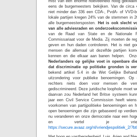
mist van een enorme hoeveelheid hoog gekwalif
eens de burgemeesters bekijken. Van de circa
niet minder dan 336 een CDA-, PvdA- of VVD-bu
lokale partijen kregen 24% van de stemmen in 
alle burgemeestersposten.
Het is ook slecht v
van alle adviesraden en onderzoekscommissi
van de Raad van State en de Nationale R
Commissariaat voor de Media. Zij moeten de rege
geven en hun daden controleren. Het is niet goe
mensen die allemaal uit dezelfde partijen kome
kennen en die elkaar aan banen helpen. On
Nederlanders op gelijke voet in openbare di
dat discriminatie op politieke gronden is ve
bekend artikel 5.4 in de Wet Gelijke Behan
uitzondering voor publieke benoemingen. Op 
rechters niets doen voor mensen die ver
gediscrimineerd. Deze juridische loophole moet w
daarvan zou Nederland het Britse systeem kunn
jaar een Civil Service Commission heeft wiens 
voorkomen van partijpolitieke benoemingen en he
open benoemingen die zijn gebaseerd op verdien
nu veranderen en onze democratie naar een hoger
en vertel je vriende
https://secure.avaaz.org/nl/vriendjespolitiek_2/
Met hoop en vastberadenheid, Luis, Arjen and Ni