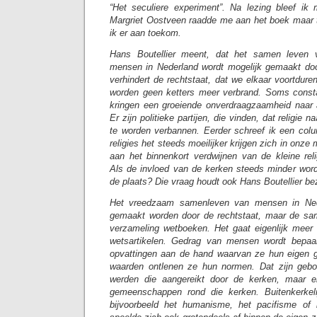
“Het seculiere experiment”. Na lezing bleef ik 
Margriet Oostveen raadde me aan het boek maar t
ik er aan toekom.
Hans Boutellier meent, dat het samen leven v
mensen in Nederland wordt mogelijk gemaakt doo
verhindert de rechtstaat, dat we elkaar voortdure
worden geen ketters meer verbrand. Soms constat
kringen een groeiende onverdraagzaamheid naar al
Er zijn politieke partijen, die vinden, dat religie 
te worden verbannen. Eerder schreef ik een colum
religies het steeds moeilijker krijgen zich in onze
aan het binnenkort verdwijnen van de kleine re
Als de invloed van de kerken steeds minder word
de plaats? Die vraag houdt ook Hans Boutellier be
Het vreedzaam samenleven van mensen in Ned
gemaakt worden door de rechtstaat, maar de sa
verzameling wetboeken. Het gaat eigenlijk meer
wetsartikelen. Gedrag van mensen wordt bepaa
opvattingen aan de hand waarvan ze hun eigen g
waarden ontlenen ze hun normen. Dat zijn geb
werden die aangereikt door de kerken, maar eig
gemeenschappen rond die kerken. Buitenkerkel
bijvoorbeeld het humanisme, het pacifisme of