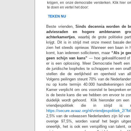
krijgen, en onze democratie versterken. Klik hier 
te doen en vertel het door:
TEKEN NU
Beste vrienden,
Sinds decennia worden de bu
adviesraden en hogere ambtenaren gr
achterkamertjes
, waarbij de grote politieke pa
krijgt. Dit is in strijd met onze meest basale d
zien het steeds opnieuw. Wanneer een baan in 
komt, kan iedereen solliciteren, maar
“Als je ge
geen schijn van kans”
— hoe gekwalificeerd of
er is een oplossing. Meer Democratie heeft ee
de juridische loopholes te schrappen en een onaf
stellen die de eerlijkheid en openheid van a
Volgens peilingen steunt 70% van de Nederlander
nu op korte termijn 40.000 handtekeningen in
Kamer verplicht om ons voorstel te bespreken e
is de beste kans die we hebben om ervoor te zor
duidelijk wordt gehoord. Klik hieronder om ee
vriendjespolitiek die in strijd is
https://secure.avaaz.org/nl/vriendjespolitiek_2/
2,5% van de volwassen Nederlanders zijn lid van ee
overige 97,5%, worden vanaf het begin uitgesl
oneerlijk, het is ook een verspilling van talent, 