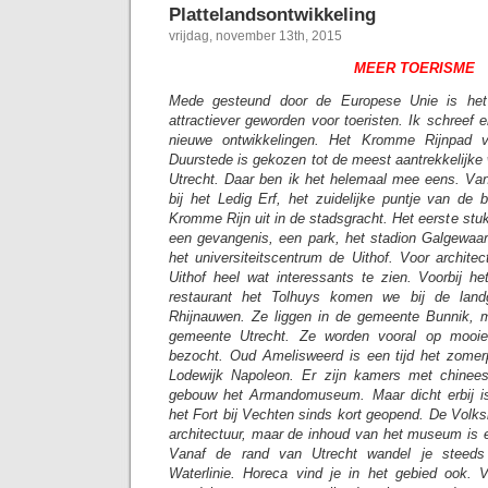
Plattelandsontwikkeling
vrijdag, november 13th, 2015
MEER TOERISME
Mede gesteund door de Europese Unie is het
attractiever geworden voor toeristen. Ik schreef e
nieuwe ontwikkelingen. Het Kromme Rijnpad v
Duurstede is gekozen tot de meest aantrekkelijke 
Utrecht. Daar ben ik het helemaal mee eens. Vanu
bij het Ledig Erf, het zuidelijke puntje van de
Kromme Rijn uit in de stadsgracht. Het eerste stuk
een gevangenis, een park, het stadion Galgewaa
het universiteitscentrum de Uithof. Voor architec
Uithof heel wat interessants te zien. Voorbij 
restaurant het Tolhuys komen we bij de lan
Rhijnauwen. Ze liggen in de gemeente Bunnik, 
gemeente Utrecht. Ze worden vooral op mooi
bezocht. Oud Amelisweerd is een tijd het zomer
Lodewijk Napoleon. Er zijn kamers met chinee
gebouw het Armandomuseum. Maar dicht erbij i
het Fort bij Vechten sinds kort geopend. De Volk
architectuur, maar de inhoud van het museum is
Vanaf de rand van Utrecht wandel je steeds
Waterlinie. Horeca vind je in het gebied ook. 