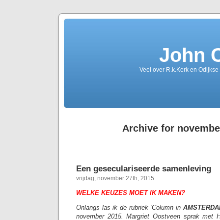
John 
Veel over R.k.Kerk en Odijkse
Archive for novembe
Een geseculariseerde samenleving
vrijdag, november 27th, 2015
WELKE KEUZES MOET IK MAKEN?
Onlangs las ik de rubriek ‘Column in
AMSTERDA
november 2015. Margriet Oostveen sprak met Ha