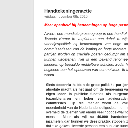
Handtekeningenactie
vrijdag, november 6th, 2015
Meer openheid bij benoemingen op hoge post
Avaaz, een mondiale pressiegroep is een handtek
Tweede Kamer te verplichten een debat te wij
vriendjespolitiek bij benoemingen van hoge a
commissarissen van de koning en hoge rechters. 
partijen worden op cruciale posten gedumpt om 
kunnen uitoefenen. Het is een bekend fenomee
kinderen op bepaalde middelbare scholen, zodat h
beginnen aan het opbouwen van een netwerk. Ik l
woord.
Sinds decennia hebben de grote politieke partijen
absolute macht als het gaat om de benoeming v
eigen leden in publieke functies als burgeme
topambtenaren en leden van adviesrad
commissies.
Op die manier wordt de over
meerderheid van de Nederlanders uitgesloten, en m
overheid de talenten van enorm veel hooggekwalifi
mensen. Maar
als wij nu 40.000 handteken
inzamelen, dan kunnen we deze praktijk stoppen
, 
dat elke gekwalificeerde persoon een publieke funct