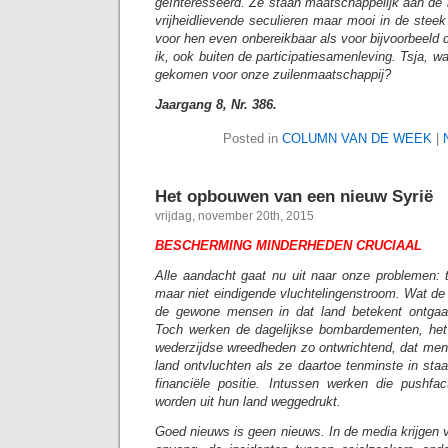
geïnteresseerd. Ze staan maatschappelijk aan de 
vrijheidlievende seculieren maar mooi in de steek
voor hen even onbereikbaar als voor bijvoorbeeld d
ik, ook buiten de participatiesamenleving. Tsja, wat
gekomen voor onze zuilenmaatschappij?
Jaargang 8, Nr. 386.
Posted in
COLUMN VAN DE WEEK
|
Het opbouwen van een nieuw Syrië
vrijdag, november 20th, 2015
BESCHERMING MINDERHEDEN CRUCIAAL
Alle aandacht gaat nu uit naar onze problemen: 
maar niet eindigende vluchtelingenstroom. Wat de
de gewone mensen in dat land betekent ontgaa
Toch werken de dagelijkse bombardementen, het 
wederzijdse wreedheden zo ontwrichtend, dat men
land ontvluchten als ze daartoe tenminste in staa
financiële positie. Intussen werken die pushf
worden uit hun land weggedrukt.
Goed nieuws is geen nieuws. In de media krijgen 