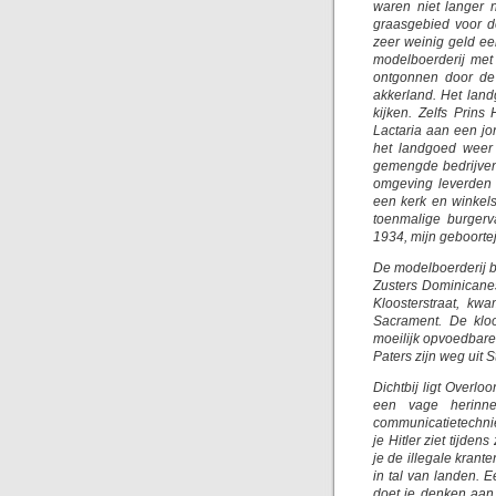
waren niet langer 
graasgebied voor d
zeer weinig geld e
modelboerderij met 
ontgonnen door de
akkerland. Het lan
kijken. Zelfs Prins
Lactaria aan een j
het landgoed weer
gemengde bedrijven
omgeving leverden 
een kerk en winkel
toenmalige burger
1934, mijn geboortej
De modelboerderij b
Zusters Dominicanes
Kloosterstraat, kw
Sacrament. De kloo
moeilijk opvoedbare
Paters zijn weg uit 
Dichtbij ligt Overlo
een vage herinn
communicatietechnie
je Hitler ziet tijde
je de illegale krant
in tal van landen. 
doet je denken aan 