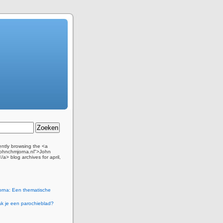
ently browsing the <a
/johnchmjorna.nl">John
a> blog archives for april,
orna: Een thematische
k je een parochieblad?