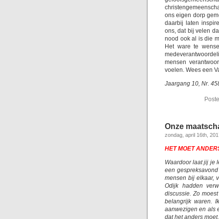
christengemeenschap
ons eigen dorp gem
daarbij laten insp
ons, dat bij velen 
nood ook al is die m
Het ware te wensen
medeverantwoordeli
mensen verantwoord
voelen. Wees een V
Jaargang 10, Nr. 45
Poste
Onze maatscha
zondag, april 16th, 20
HET MOET ANDER
Waardoor laat jij je
een gespreksavond i
mensen bij elkaar,
Odijk hadden verw
discussie. Zo moest
belangrijk waren. I
aanwezigen en als en
dat het anders moet. 