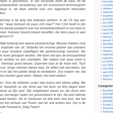
gen is grenzeloos. In zijn encycliek komt de paus tot de
decembe
 fundamentele verandering van het economisch-technologisch
novembe
oktober
baar is, wil deze wereld voor ons nageslacht behouden
septemb
ders.
augustu
juli 2009
odschap is bij lang niet iedereen welkom. In de VS riep een
juni 200
tor: “waar bemoeit de paus zich mee?” Het CDA heeft in zijn
mei 200
ma weinig aandacht voor het armoedeprobleem in ons land en
april 20
gstuk. Hoeveel GroenLinksers beseffen, dat deze paus in veel
maart 2
genoot is?
februari
januari 
 Odijk herbergt een warme gemeenschap. Mensen hebben zorg
decembe
t inspiratie van uit. Ondanks het enorme gebrek aan priesters
novembe
oktober
 paar honderd vrijwilligers die gemeenschap overeind. We
septemb
in nood geholpen worden. We doen iets aan de eenzaamheid
augustu
t verdriet na een overlijden. We helpen ook waar nood is
juli 2008
. Allemaal goed nieuws. Daarmee haal je de krant niet. Toch
juni 200
st. Jonge mensen blijven weg. Ze willen ook niet weten, dat
mei 200
rt en dat het goede dreigt te verdwijnen. Dus roepen we, dat
april 20
ders moeten gaan doen. Alweer, het moet anders.
maart 2
februari
n. Voor de relibeten onder mijn lezers een kleine uitleg. We
Categorie
van Nazareth na zijn dood aan het kruis na drie dagen weer
ond uit Zijn graf. Zijn volgelingen waren na zijn dood zeer
Bunnikse
COLUMN
as niet langer reden om pessimistisch te zijn. Na veel ellende
DOSSIE
oed komen. Als ik hierboven tot drie keer laat zien, dat het
DOSSIE
ert het verhaal van Pasen, dat het ook anders kan. Dat is de
Europa
(
oude Paaswens: Zalig Pasen!
Parochie
Parochie