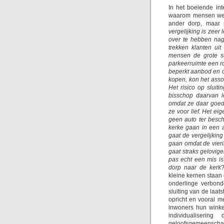
In het boeiende in
waarom mensen wel 
ander dorp, maar 
vergelijking is zeer
over te hebben nag
trekken klanten ui
mensen de grote su
parkeerruimte een ro
beperkt aanbod en o
kopen, kon het asso
Het risico op slui
bisschop daarvan 
omdat ze daar goedk
ze voor lief. Het e
geen auto ter beschi
kerke gaan in een 
gaat de vergelijkin
gaan omdat de vieri
gaat straks gelovige
pas echt een mis i
dorp naar de kerk
?
kleine kernen staan 
onderlinge verbond
sluiting van de laat
opricht en vooral m
inwoners hun winke
individualiserin
geloofsgemeenscha