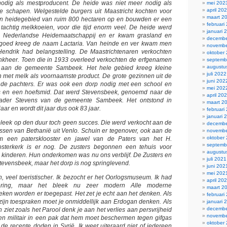
nodig als mestproducent. De heide was niet meer nodig als
mei 202
april 20
e schapen. Welgestelde burgers uit Maastricht kochten voor
maart 2
en heidegebied van ruim 800 hectaren op en bouwden er een
februari
tachtig melkkoeien, voor die tijd enorm veel. De heide werd
januari 
 Nederlandse Heidemaatschappij en er kwam grasland en
decembe
dgoed kreeg de naam Lactaria. Van heinde en ver kwam men
novembe
 Hendrik had belangstelling. De Maastrichtenaren verkochten
oktober
onkheer. Toen die in 1933 overleed verkochten de erfgenamen
septemb
augustu
 aan de gemeente Sambeek. Het hele gebied kreeg kleine
juli 2022
 met melk als voornaamste product. De grote gezinnen uit de
juni 202
de pachters. Er was ook een dorp nodig met een school en
mei 202
s en een hoefsmid. Dat werd Stevensbeek, genoemd naar de
april 20
vader Stevens van de gemeente Sambeek. Het ontstond in
maart 2
aar en wordt dit jaar dus ook 83 jaar.
februari
januari 
leek op den duur toch geen succes. Die werd verkocht aan de
decembe
sen van Bethanië uit Venlo. Schuin er tegenover, ook aan de
novembe
oktober
am een patersklooster en jawel van de Paters van het H.
septemb
sterkerk is er nog. De zusters begonnen een tehuis voor
augustu
 kinderen. Hun onderkomen was nu ons verblijf. De Zusters en
juli 2021
Stevensbeek, maar het dorp is nog springlevend.
juni 202
mei 202
on, veel toeristischer. Ik bezocht er het Oorlogsmuseum. Ik had
april 20
ering, maar het bleek nu zeer modern Alle moderne
maart 2
ken worden er toegepast. Het zet je echt aan het denken. Als
februari
ns zijn toespraken moet je onmiddellijk aan Erdogan denken. Als
januari 
decembe
en ziet zoals het Parool denk je aan het verlies aan persvrijheid
novembe
Een militair in een pak dat hem moet beschermen tegen gifgas
oktober
de recente doden in Syrië. Ik weet uiteraard niet of iedereen