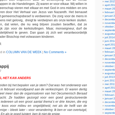
mei 201
pen in de Handelingen. Zij waren er voor elkaar. Wij willen in
april 20
eenschap vieren met elkaar en met God in ons midden en ons
maart 2
ireren door Het Verhaal van Jezus van Nazareth. Het benauwt
februari
dat gemeenschapsbesef is verdwenen. De zorg voor de mens in
januari 
decembe
ens niet gelovig, dreigt te verdwijnen als onze kerken sluiten.
novembe
, dat velen, die nu weg blijven zouden beseffen, dat ze
oktober
jk zijn voor de kerksluitingen. Maar, monseigneur, durf de
septemb
elijkheid te geven. Dan gaan zij zich wel verantwoordelijk
augustu
ader Bisschop met volwassen kinderen.
juli 2014
juni 201
8.
april 20
maart 2
d in
COLUMN VAN DE WEEK
|
No Comments »
februari
januari 
decembe
novembe
ppij
oktober
septemb
17
augustu
juli 2013
S, HET KAN ANDERS
juni 201
mei 201
 leiden bij het bepalen van je stem? Dat was het onderwerp van
april 20
n februari voorafgaand aan de verkiezingen. Er waren dertig
maart 2
 veel meer dan de organisatoren van het Oecumenisch Beraad
februari
acht. Ze hadden gezorgd voor een goed gestructureerde
januari 
 iedereen uit een groot aantal thema’s er drie kiezen, die erg
decembe
k koos voor milieu en ongelijkheid, net als de helft van de
novembe
oktober
ige – bleek later – voor verandering. Ik ben er van overtuigd,
septemb
En als je goed luistert, ben ik niet de enige.