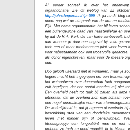
Al eerder schreef ik over het onderwerp o
orgaandonatie. Zie dit weblog van 22 oktober
http://johnchmjorna.nl/?p=899
Ik ga nu dit blog ni
noem nog wel de uitspraak van de arts en medisc
Eijk: Met name orgaandonatie: het bij leven schenk
een buitengewone daad van naastenliefde en over
hij dat de R.-k. Kerk die van harte aanbeveelt. In
dan wanneer je door een ongeval bij volle gezond
toch een of meer medemensen juist weer leven ku
voor nabestaanden ook een troostvolle gedachte. I
als donor ingeschreven, maar voor de meeste org
oud.
D66 gelooft uiteraard niet in wonderen, maar je zo
hogere macht heft ingegrepen om een treinvertrag
het wetsontwerp over donorschap toch aangeno
zult begrijpen, dat een aantal reacties mij niet 
Een overheid heeft tot taak bij zaken als deze 
uitspraak, dat de overheid zich mijn lichaam toe-e
een nogal onsmakelijke vorm van stemmingmakeri
De werkelijkheid is, dat jij organen of weefsels bij 
beschikking stelt van een doodzieke medemens
leven met minder pijn of benauwdheid. Wek
fitnessgroepje een longpatiënt mee en met d
probeert ze toch zo goed mogelijk fit te blijven, 