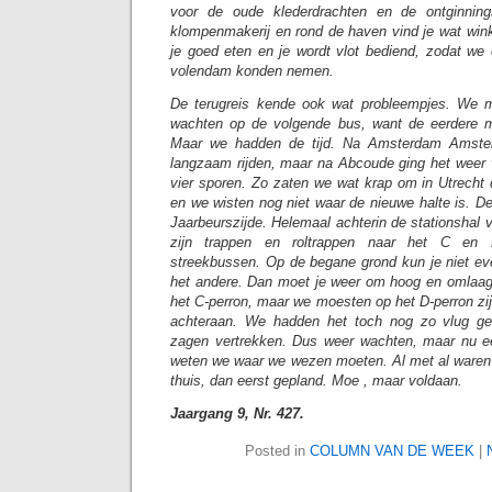
voor de oude klederdrachten en de ontginning
klompenmakerij en rond de haven vind je wat wink
je goed eten en je wordt vlot bediend, zodat we 
volendam konden nemen.
De terugreis kende ook wat probleempjes. We m
wachten op de volgende bus, want de eerdere 
Maar we hadden de tijd. Na Amsterdam Amstel 
langzaam rijden, maar na Abcoude ging het weer v
vier sporen. Zo zaten we wat krap om in Utrecht
en we wisten nog niet waar de nieuwe halte is. D
Jaarbeurszijde. Helemaal achterin de stationshal 
zijn trappen en roltrappen naar het C en 
streekbussen. Op de begane grond kun je niet ev
het andere. Dan moet je weer om hoog en omlaag
het C-perron, maar we moesten op het D-perron zi
achteraan. We hadden het toch nog zo vlug g
zagen vertrekken. Dus weer wachten, maar nu ee
weten we waar we wezen moeten. Al met al waren 
thuis, dan eerst gepland. Moe , maar voldaan.
Jaargang 9, Nr. 427.
Posted in
COLUMN VAN DE WEEK
|