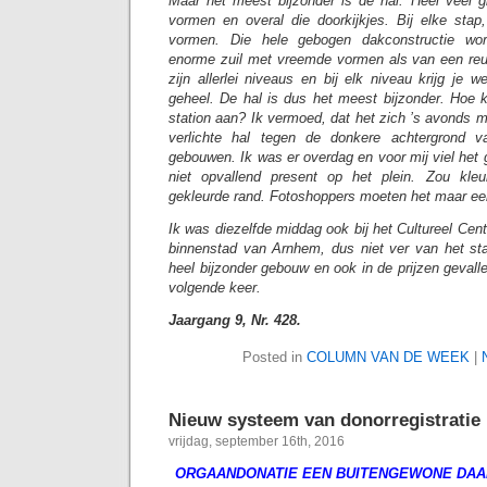
Maar het meest bijzonder is de hal. Heel veel 
vormen en overal die doorkijkjes. Bij elke stap
vormen. Die hele gebogen dakconstructie wo
enorme zuil met vreemde vormen als van een re
zijn allerlei niveaus en bij elk niveau krijg je 
geheel. De hal is dus het meest bijzonder. Hoe k
station aan? Ik vermoed, dat het zich ’s avonds m
verlichte hal tegen de donkere achtergrond 
gebouwen. Ik was er overdag en voor mij viel het
niet opvallend present op het plein. Zou kle
gekleurde rand. Fotoshoppers moeten het maar ee
Ik was diezelfde middag ook bij het Cultureel Cen
binnenstad van Arnhem, dus niet ver van het st
heel bijzonder gebouw en ook in de prijzen geval
volgende keer.
Jaargang 9, Nr. 428.
Posted in
COLUMN VAN DE WEEK
|
Nieuw systeem van donorregistratie
vrijdag, september 16th, 2016
ORGAANDONATIE EEN BUITENGEWONE DAA