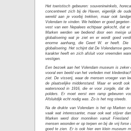
Het toeristisch gebeuren: souvenirwinkels, horeca
concentreert zich bij de Haven, eigenlijk de oud
wereld aan je voorbij trekken, maar ook land
Volendam te vinden. We hebben er goed gegeten 
vest van een Nepalees echtpaar gekocht, dat er 
Marken werden we bediend door een meisje ui
globalisering wat je ziet en er wordt goed ver
enorme aanhang, die Geert W. er heeft. Die 
globalisering. Het schijnt dat De Volendamse ge
karakter heeft en zich afsluit voor vreemden wann
vestigen.
Een bezoek aan het Volendam museum is zeker d
vooral een beeld van het verleden met klederdrach
ziet. De visserij, waar de mensen vroeger van l
de plaatselijke middenstand. Maar er wordt ook
watersnood in 1916, die er voor zorgde, dat de
polders. Er moet eerst een ramp gebeuren voo
Afsluitdijk echt nodig was. Zo is het nog steeds.
Na de drukte van Volendam is het op Marken rust
vaak wat interessanter, maar ook wat stijver da
Marken werd door monniken vanuit Friesland
mensen woonden er op terpen en bij de vrij forse 
goed te zien. Er is ook hier een klein museum 