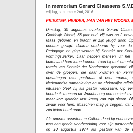
In memoriam Gerard Claassens S.V.
vrijdag, september 2nd, 2016
PRIESTER, HERDER, MAN VAN HET WOORD,
Dinsdag, 30 augustus overleed Gerard Claass
Goddelijk Woord, 88 jaar oud. Hij was op 2 nov
Maas geboren en bracht er zijn jeugd door. Op
priester gewijd. Daarna studeerde hij voor d
Pedagogie en ging werken bij Kontakt der Konti
vormingswerker. Daar hebben mensen uit het 
buitenland hem leren kennen. Toen hij met emeritaa
terrein van Kontakt der Kontinenten gewoond. Hij
over de groepen, die daar kwamen en kenn
opvattingen over pastoraat of over imams, 
Nederlandse samenleving en de christelijke relig
intussen bleef hij als pastor werkzaam. Op ee
hoorde ik mensen uit Woudenberg enthousiast over
maar kort geleden last kreeg van zijn nieren. Di
zwaar voor hem. Misschien mag je zeggen, dat zi
zijn lijden betekende.
Als priester-assistent in Cothen deed hij veel erva
was een goede voorbereiding voor zijn pastoorsbe
op 10 augustus 1974 als pastoor van de H.