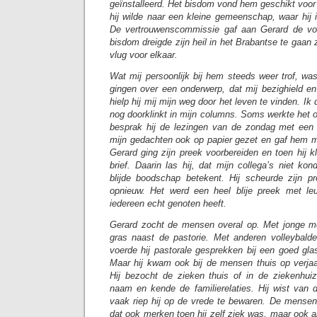
geïnstalleerd. Het bisdom vond hem geschikt voor
hij wilde naar een kleine gemeenschap, waar hij 
De vertrouwenscommissie gaf aan Gerard de vo
bisdom dreigde zijn heil in het Brabantse te gaa
vlug voor elkaar.
Wat mij persoonlijk bij hem steeds weer trof, wa
gingen over een onderwerp, dat mij bezighield e
hielp hij mij mijn weg door het leven te vinden. Ik 
nog doorklinkt in mijn columns. Soms werkte het 
besprak hij de lezingen van de zondag met een 
mijn gedachten ook op papier gezet en gaf hem m
Gerard ging zijn preek voorbereiden en toen hij k
brief. Daarin las hij, dat mijn collega’s niet ko
blijde boodschap betekent. Hij scheurde zijn 
opnieuw. Het werd een heel blije preek met l
iedereen echt genoten heeft.
Gerard zocht de mensen overal op. Met jonge me
gras naast de pastorie. Met anderen volleybalde 
voerde hij pastorale gesprekken bij een goed glas
Maar hij kwam ook bij de mensen thuis op verjaar
Hij bezocht de zieken thuis of in de ziekenhuiz
naam en kende de familierelaties. Hij wist van d
vaak riep hij op de vrede te bewaren. De mensen
dat ook merken toen hij zelf ziek was, maar ook al