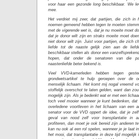
voor haar een gezonde long beschikbaar. We le
mee.
Het verdriet mij zeer, dat partijen, die zich in
noemen gemeend hebben tegen te moeten stemmen
met de vigerende wet is, dat je nu moeite moet d
dat je donor wilt zijn en straks moeite moet doe
niet donor wilt zijn. Juist voor partijen, die zich 
liefde tot de naaste gelijk zien aan de lief
beschikbaar stellen als donor een vanzelfspreken
hopen, dat onder de senatoren van die par
naastenliefde beter bekend is.
Veel VVD-kamerleden hebben tegen geste
grondwetsartikel te hulp geroepen over de o
menselijk lichaam. Het komt mij nogal vreemd voo
stoffelijk overschot te laten gelden, want dan zo
mogelijk zijn. Als je bedenkt wat er met een lichaa
toch veel mooier wanneer je kunt bedenken, dat
overledene voortleven in het lichaam van een 
senator voor de VVD oppert de idee, dat je zelf 
geval van nood zelf voor transplantatie in 
profiteren, dan moet je ook bereid zijn anderen te
kan nu ook al een rol spelen, wanneer je je laat i
het mooi, dat transplantatie in deze tijd mogelijk