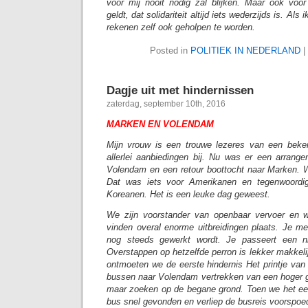
voor mij nooit nodig zal blijken. Maar ook voor
geldt, dat solidariteit altijd iets wederzijds is. Als
rekenen zelf ook geholpen te worden.
Posted in
POLITIEK IN NEDERLAND
|
Dagje uit met hindernissen
zaterdag, september 10th, 2016
MARKEN EN VOLENDAM
Mijn vrouw is een trouwe lezeres van een bek
allerlei aanbiedingen bij. Nu was er een arran
Volendam en een retour boottocht naar Marken. 
Dat was iets voor Amerikanen en tegenwoordi
Koreanen. Het is een leuke dag geweest.
We zijn voorstander van openbaar vervoer en w
vinden overal enorme uitbreidingen plaats. Je mer
nog steeds gewerkt wordt. Je passeert een ni
Overstappen op hetzelfde perron is lekker makkel
ontmoeten we de eerste hindernis Het printje van
bussen naar Volendam vertrekken van een hoger g
maar zoeken op de begane grond. Toen we het e
bus snel gevonden en verliep de busreis voorspoe