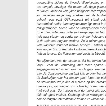
verwoesting tijdens de Tweede Wereldoorlog en 
wat simpele opvolger, die tussen alle hoge geb
te vallen. Maar na vele jaren narigheid met trappe
en omwegen en je weg zoeken naar de bushalt
geheel, een echt OVknooppunt tot stand ge
busterminal onder kantoorgebouwen ligt mooi in 
reizigerstunnel. Alleen voor de trolleybussen moet
Er is daaronder een grote parkeergarage, zodat 
huis naar station en verder per trein het hele land
in de trein ook nog kan werken. Zo is reizen geen 
vele kantoren rond het nieuwe Arnhem Centraal 
kunnen per bus of trein die kantoren gemakkelijk b
fietsen te over. De fietsenrommel zoals in Utrecht 
Het bijzondere van de locatie is, dat het terrein 
loopt. Voor de verbreding met meer sporen
weggegraven en moest een nog hogere keermuu
aan de Sonsbeekzijde uitstapt kijk je over het he
de Stadszijde naar het station gaat, loopt het pl
de stationshal zit je dan al meteen op het niveau
overkapping van de perrons is hier bijzonder fraai 
met veel glas. De trappen naar de tunnel zijn ze
dak ook goed verlicht. Omhoog zijn er roltrappen. 
ook de langste internationale treinen er voldoende 