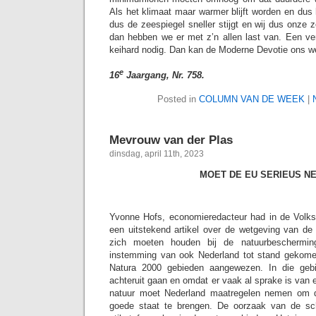
Als het klimaat maar warmer blijft worden en dus h
dus de zeespiegel sneller stijgt en wij dus onze
dan hebben we er met z’n allen last van. Een ve
keihard nodig. Dan kan de Moderne Devotie ons wel
e
16
Jaargang, Nr. 758.
Posted in
COLUMN VAN DE WEEK
|
Mevrouw van der Plas
dinsdag, april 11th, 2023
MOET DE EU SERIEUS N
Yvonne Hofs, economieredacteur had in de Volksk
een uitstekend artikel over de wetgeving van de 
zich moeten houden bij de natuurbeschermin
instemming van ook Nederland tot stand gekomen
Natura 2000 gebieden aangewezen. In die geb
achteruit gaan en omdat er vaak al sprake is van 
natuur moet Nederland maatregelen nemen om de
goede staat te brengen. De oorzaak van de sc