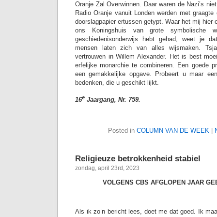
Oranje Zal Overwinnen. Daar waren de Nazi’s niet
Radio Oranje vanuit Londen werden met graagte 
doorslagpapier ertussen getypt. Waar het mij hier o
ons Koningshuis van grote symbolische w
geschiedenisonderwijs hebt gehad, weet je dat
mensen laten zich van alles wijsmaken. Tsj
vertrouwen in Willem Alexander. Het is best moe
erfelijke monarchie te combineren. Een goede p
een gemakkelijke opgave. Probeert u maar ee
bedenken, die u geschikt lijkt.
e
16
Jaargang, Nr. 759.
Posted in
COLUMN VAN DE WEEK
|
Religieuze betrokkenheid stabiel
zondag, april 23rd, 2023
VOLGENS CBS AFGLOPEN JAAR GE
Als ik zo’n bericht lees, doet me dat goed. Ik ma