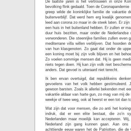
De laatste jaren is het vertrouwen in onze Ko
bevolking flink gedaald. Toen de Coronapandemie
greep wilde de koninklijke familie de vakantie 
buitenverblijf. Dat werd hem erg kwalijk genomen
leed aan corona zo maar in de steek laten. Er zijn
een huis in het buitenland hebben. Er zullen er ma
duur huis bezitten, maar onder de Nederlandse m
verwonderen. Die steenrijke families zullen even g
mediterrane villa willen verblijven. Dat hoorden d
van hun klasgenoten. Zo gaat dat onder de uppe
een koning moet bij zijn volk blijven en het beho
Zo voelen sommige mensen dat. Hij is geen medicu
niets tegen doen. Hij kan zijn volk niet bescherme
anders. Dat gevoel is uiteraard niet terecht.
Ik ben ervan overtuigd, dat republikeins denke
gevoelens van het volk hebben gestimuleerd. Ju
gewoon barsten. Zoals ik allerlei bekenden met een
vakantie aldaar van harte gun, zo mag van mij de k
weekje of twee weg, ook al heerst er een tot dan 
Wat zijn dat voor mensen, die zo anti het koning
indruk, dat er een elite bestaat, die zo’n 
Nederlanden maar moeilijk kan accepteren. Wij, d
Nederland zijn gang kunnen gaan. Aan ons 
achttiende eeuw waren het de Patriotten, die de 