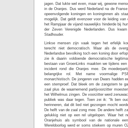
jagen. Dat lukte wel even, maar wij, gewone men
in de Oranjes. Dus werd Nederland na de Franse t
opeenvolgende koningen en koninginnen als staat
mogelijk. Dat geldt evenzeer voor de leiding van
het Rampjaar de vijand nauwelijks hinderde bij h
der Zeven Verenigde Nederlanden. Dus kwam
Stadhouder.
Linkse mensen zijn vaak tegen het erfelijk k
terecht niet democratisch. Maar als de over
Nederlandse bevolking toch een koning door erfopv
zie ik daarin voldoende democratische legitima
bestaan van GroenLinks maakten we tijdens een 
incident rond die Oranjes mee. De moederpart
belangrijke rol. Met name voormalige PSP
monarchistisch. De jongeren van Dwars hadden ee
een stemproef. Dat bleek om de zangstem te ga
zaal plus de waarnemend partijvoorzitter moesten
het Wilhelmus zingen. De voorzitter werd zenuwac
publiek was daar tegen. Toen zei ik: “Ik ben ou
herinneren, dat dit lied niet gezongen mocht wor
De helft van de zaal zong mee. De andere helft zat
gelukkig niet op een rel uitgelopen. Waar het n
Oranjehuis als symbool van de nationale ee
Wereldoorlog werd er soms stiekem op muren OZ