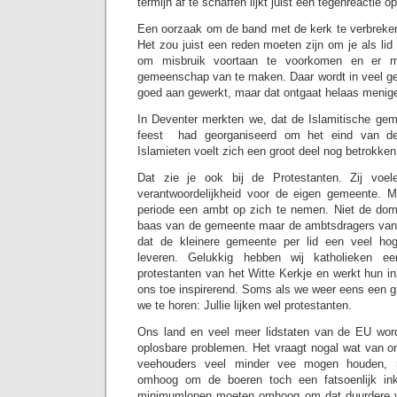
termijn af te schaffen lijkt juist een tegenreactie o
Een oorzaak om de band met de kerk te verbreken
Het zou juist een reden moeten zijn om je als lid
om misbruik voortaan te voorkomen en er me
gemeenschap van te maken. Daar wordt in veel 
goed aan gewerkt, maar dat ontgaat helaas menig
In Deventer merkten we, dat de Islamitische ge
feest had georganiseerd om het eind van de
Islamieten voelt zich een groot deel nog betrokken 
Dat zie je ook bij de Protestanten. Zij voel
verantwoordelijkheid voor de eigen gemeente. 
periode een ambt op zich te nemen. Niet de dom
baas van de gemeente maar de ambtsdragers van 
dat de kleinere gemeente per lid een veel hoge
leveren. Gelukkig hebben wij katholieken 
protestanten van het Witte Kerkje en werkt hun i
ons toe inspirerend. Soms als we weer eens een g
we te horen: Jullie lijken wel protestanten.
Ons land en veel meer lidstaten van de EU word
oplosbare problemen. Het vraagt nogal wat van o
veehouders veel minder vee mogen houden, m
omhoog om de boeren toch een fatsoenlijk in
minimumlonen moeten omhoog om dat duurdere v