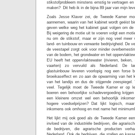
stikstofprobleem minstens ernstig te vertragen en 
maken? Dit heb ik in de bijna 89 jaar van mijn l
Zoals Jesse Klaver zei, de Tweede Kamer mo
aannemen, waarin van het kabinet wordt geëist bi
geven welke weg het kabinet gaat volgen om de st
Bij weigering de motie uit te voeren volgt een mot
nu om de stikstof, maar er zijn nog veel meer 
land- en tuinbouw en verwante bedrijvigheid. De ve
de veestapel zorgt ook voor minder overbemestin
van de bodem, het grondwater en het oppervlaktew
EU heeft het oppervlaktewater (rivieren, beken,
vaarten) zo vervuild als Nederland. De la
glastuinbouw leveren voorlopig nog een forse b
broeikaseffect en zo aan de opwarming van het 
van het landijs en dus de stijgende zeespiegel.
veel. Tegelijk moet de Tweede Kamer er op le
boeren een behoorlijke schadevergoeding krijgen 
een kleinere omzet wel een behoorlijk inkome
hogere voedselprijzen? Dat lijkt logisch, ma
inkomens ook omhoog en met name het minimuml
Het lijkt mij ook goed als de Tweede Kamer een
invloed van de industriële bedrijven, die agrari
de bedrijven, die agrarische producten verh
Nederland. Ook de bedrijven, die stallen en kass