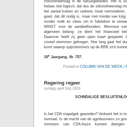
stikstofneerslag in de natuurgebieden. Het is 
helaas niet logisch, dat dus de stikstofneerslag 
het aantal koeien en varkens moet verminderen. 
goed, dat dit nodig is, maar met minder vee krijg
minder melk en vlees om in fabrieken te ver
WINST voor de aandeelhouders. Mevrouw van 
algemeen belang; ze dient het financieel be
Daarover heeft zij geen open kaart gespeeld.
zoveel stemmen gekregen. Hoe lang gaat het dur
komt waarop spijtstemmers op de BBB zich kunne
e
16
Jaargang, Nr. 757.
Posted in
COLUMN VAN DE WEEK
|
Regering regeer
zondag, april 2nd, 2023
SCHNDALIGE BESLUITENLO
Is het CDA stapelgek geworden? Verkeert het in tot
normaal. Is de macht van de agrobusiness zo groot
ministers van CDA-huize kunnen dwingen