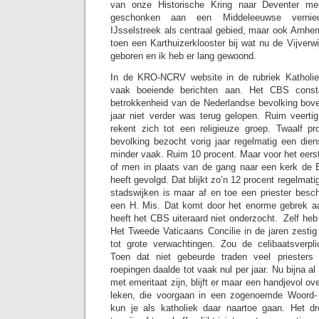
van onze Historische Kring naar Deventer me
geschonken aan een Middeleeuwse vernie
IJsselstreek als centraal gebied, maar ook Arn
toen een Karthuizerklooster bij wat nu de Vijverwi
geboren en ik heb er lang gewoond.
In de KRO-NCRV website in de rubriek Katholie
vaak boeiende berichten aan. Het CBS consta
betrokkenheid van de Nederlandse bevolking bove
jaar niet verder was terug gelopen. Ruim veerti
rekent zich tot een religieuze groep. Twaalf p
bevolking bezocht vorig jaar regelmatig een dien
minder vaak. Ruim 10 procent. Maar voor het eers
of men in plaats van de gang naar een kerk de E
heeft gevolgd. Dat blijkt zo’n 12 procent regelmati
stadswijken is maar af en toe een priester besc
een H. Mis. Dat komt door het enorme gebrek aa
heeft het CBS uiteraard niet onderzocht. Zelf heb
Het Tweede Vaticaans Concilie in de jaren zestig
tot grote verwachtingen. Zou de celibaatsverpl
Toen dat niet gebeurde traden veel priesters
roepingen daalde tot vaak nul per jaar. Nu bijna al 
met emeritaat zijn, blijft er maar een handjevol ove
leken, die voorgaan in een zogenoemde Woord-
kun je als katholiek daar naartoe gaan. Het dr