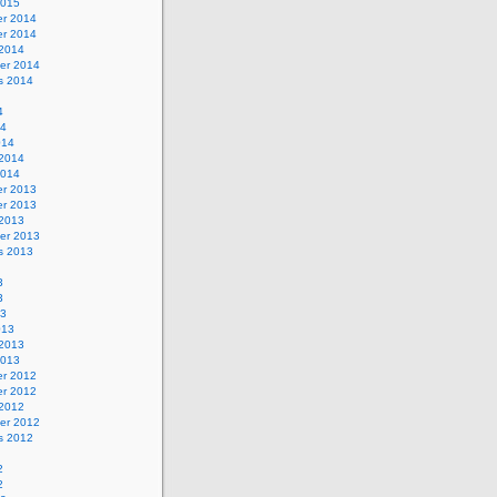
2015
r 2014
r 2014
 2014
er 2014
s 2014
4
14
014
 2014
2014
r 2013
r 2013
 2013
er 2013
s 2013
3
3
13
013
 2013
2013
r 2012
r 2012
 2012
er 2012
s 2012
2
2