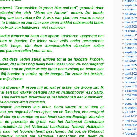
oktober
septemb
nstwerk "Composition in green, blue and red", gemaakt door
augustu
ollectief dat zich "Mens en Natuur" noemt. De bende
juli 2025
ding van een zekere De V. was van plan een zwarte streep
juni 202
 te trekken en zou daarvoor geen middel onbeproefd laten.
mei 202
april 20
 gebruik van bulldozers niet schuwen.
februari
januari 
 Midden Nederland heeft een aparte 'taskforce' opgericht om
decembe
ten te houden. De leider staat zelfs onder permanente
novembe
olitie hoopt, dat deze kunstvandalen daardoor zullen
oktober
un plannen zullen laten varen.
septemb
augustu
, dat deze lieden steun krijgen tot in de hoogste kringen.
juli 2024
leven, dat kunst nog heilig was? Maar voor 'de vooruitgang'
juni 202
Helaas kan de politie weinig meer doen zolang de bende niet
mei 202
 Wij houden u verder op de hoogte. Tot zover het bericht,
april 20
maart 2
an mijn droom.
februari
januari 
d dromen. Ik vroeg mij af, wat er achter die droom zat. Ik
decembe
t ik een tijd wakker gelegen had en nadacht over A12 Salto.
novembe
snel verklaard. Inderdaad is het landschap een kunstwerk,
oktober
ndalen moet laten vernielen.
septemb
rovincie inmiddels iets beter. Eerst waren ze zo dom of
augustu
st, per ongeluk of met opzet, om de Rietsloot, een restgeul
juli 2023
ndal niet op te nemen op een kaart van aardkundige waarden
juni 202
mei 202
Nu de provincie de grens van het Nationaal Landschap
april 20
aansluiten bij het Nationaal Landschap Nieuwe Hollandse
maart 2
er naar het Noorden heeft geschoven, dat ook de Rietsloot
februari
erdijk binnen het Nationaal Landschap ligt, heeft de