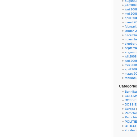
augustu
juli 2009
juni 200
mei 200
april 20
maart 2
februari
januari 
decembe
novembe
oktober
septemb
augustu
juli 2008
juni 200
mei 200
april 20
maart 2
februari
Categorie
Bunnikse
COLUMN
DOSSIE
DOSSIE
Europa
(
Parochie
Parochie
POLITI
UTRECH
Zonder r