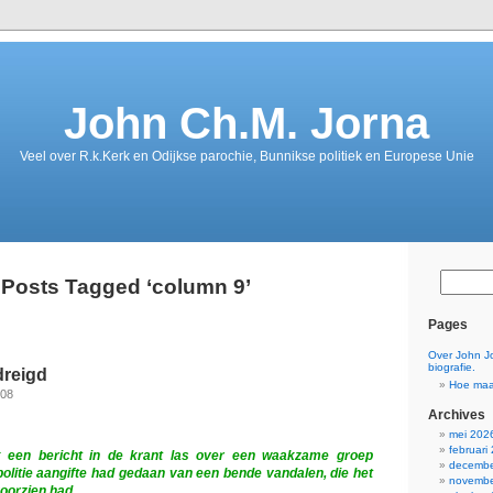
John Ch.M. Jorna
Veel over R.k.Kerk en Odijkse parochie, Bunnikse politiek en Europese Unie
Posts Tagged ‘column 9’
Pages
Over John J
biografie.
dreigd
Hoe maa
008
Archives
mei 202
februari
k een bericht in de krant las over een waakzame groep
decembe
 politie aangifte had gedaan van een bende vandalen, die het
novembe
oorzien had.