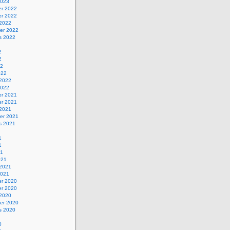
2023
r 2022
r 2022
 2022
er 2022
s 2022
2
2
22
022
 2022
2022
r 2021
r 2021
 2021
er 2021
s 2021
1
1
21
021
 2021
2021
r 2020
r 2020
 2020
er 2020
s 2020
0