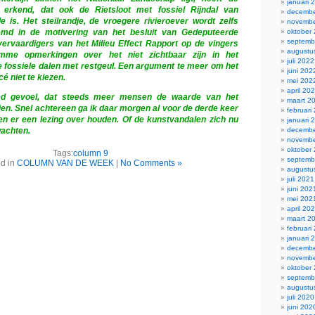
januari 
et erkend, dat ook de Rietsloot met fossiel Rijndal van
decembe
 is. Het steilrandje, de vroegere rivieroever wordt zelfs
novembe
emd in de motivering van het besluit van Gedeputeerde
oktober
septemb
 vervaardigers van het Milieu Effect Rapport op de vingers
augustu
mme opmerkingen over het niet zichtbaar zijn in het
juli 2022
 fossiele dalen met restgeul. Een argument te meer om het
juni 202
é niet te kiezen.
mei 202
april 20
ed gevoel, dat steeds meer mensen de waarde van het
maart 2
ien. Snel achtereen ga ik daar morgen al voor de derde keer
februari
n er een lezing over houden. Of de kunstvandalen zich nu
januari 
wachten.
decembe
novembe
oktober
Tags:
column 9
septemb
d in
COLUMN VAN DE WEEK
|
No Comments »
augustu
juli 2021
juni 202
mei 202
april 20
maart 2
februari
januari 
decembe
novembe
oktober
septemb
augustu
juli 2020
juni 202