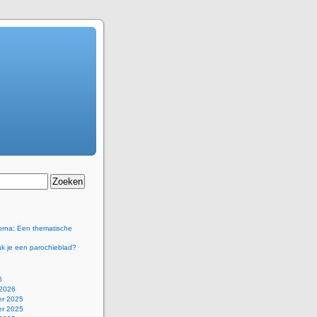
orna: Een thematische
k je een parochieblad?
6
 2026
r 2025
r 2025