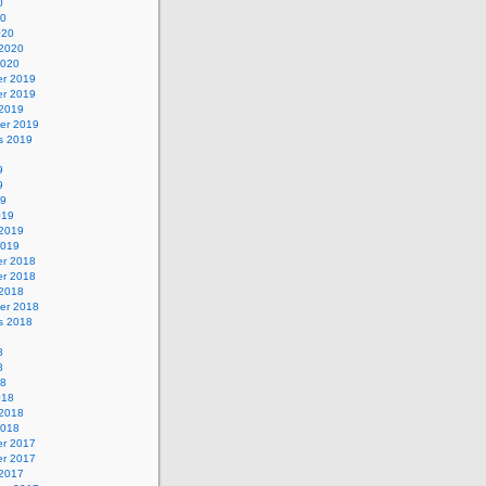
0
20
020
 2020
2020
r 2019
r 2019
 2019
er 2019
s 2019
9
9
19
019
 2019
2019
r 2018
r 2018
 2018
er 2018
s 2018
8
8
18
018
 2018
2018
r 2017
r 2017
 2017