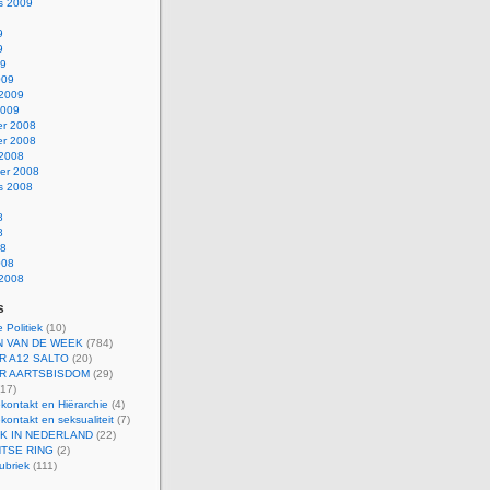
s 2009
9
9
09
009
 2009
2009
r 2008
r 2008
 2008
er 2008
s 2008
8
8
08
008
 2008
s
 Politiek
(10)
 VAN DE WEEK
(784)
R A12 SALTO
(20)
R AARTSBISDOM
(29)
17)
kontakt en Hiërarchie
(4)
kontakt en seksualiteit
(7)
EK IN NEDERLAND
(22)
TSE RING
(2)
ubriek
(111)