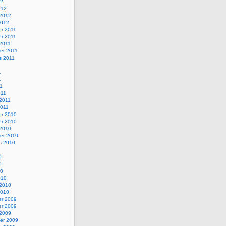
12
012
 2012
2012
r 2011
r 2011
 2011
er 2011
s 2011
1
1
11
011
 2011
2011
r 2010
r 2010
 2010
er 2010
s 2010
0
0
10
010
 2010
2010
r 2009
r 2009
 2009
er 2009