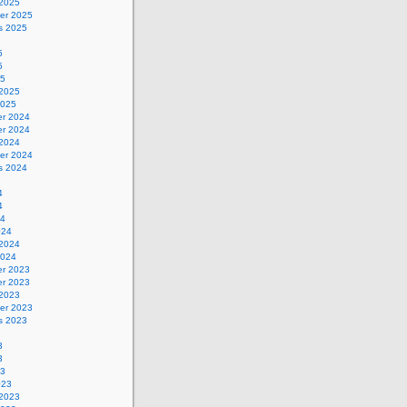
 2025
er 2025
s 2025
5
5
25
 2025
2025
r 2024
r 2024
 2024
er 2024
s 2024
4
4
24
024
 2024
2024
r 2023
r 2023
 2023
er 2023
s 2023
3
3
23
023
 2023