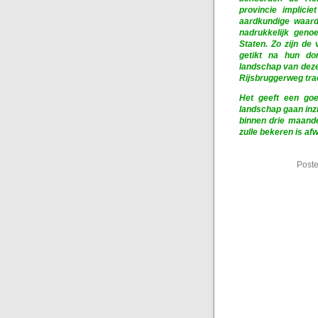
provincie implici
aardkundige waarde
nadrukkelijk geno
Staten. Zo zijn de
getikt na hun do
landschap van deze
Rijsbruggerweg trac
Het geeft een go
landschap gaan inz
binnen drie maande
zulle bekeren is af
Poste