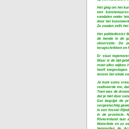
Het ging om het ku
een kunstenaarsc
vandalen onder lei
door het kunstwerk
Ze zouden zelfs het
Het politiedistrict
de bende in de ga
observatie. De p
terugschrikken en h
Er staat tegenover
Waar is de tijd geb
moet alles wijken. 
heeft toegeslagen.
tevens het einde v
Je kunt soms vreem
realiseerde me, da
Toen was de droom 
dat je niet door va
Dat begrijpt de p
vergeetachtig gewee
in een fossiel Rij
in de provincie. 
Rivierenland laat 
Waterlinie en zo v
benoorden de Acht