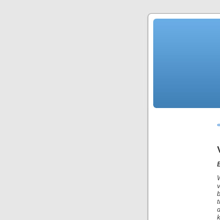
«
t
d