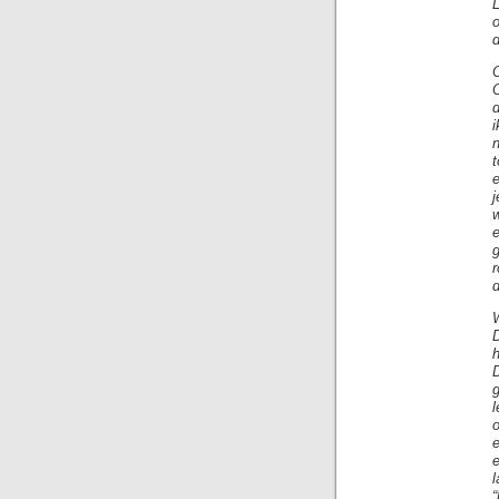
L
O
d
i
d
h
e
e