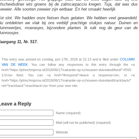
afscheidsdiner iets groens bij de zalmcarpaccio kregen. Tsja, dat was dus
eewier. Alle soorten zeewier zijn eetbaar. En het smaakt heerlijk.
Tot slot. We hadden onze fietsen thuis gelaten. We hebben veel gewandeld.
Nu ontdekten we vlak bij ons verblijf prachtige stukjes natuur. Duinen en
duinmeertjes, moerasjes, bijzondere planten. Ik ruik nog de geur van de
uinroosjes.
Jaargang 11, Nr. 517.
This entry was posted on zondag, juni 17th, 2018 at 21:13 and is filed under
COLUMN
VAN DE WEEK
. You can follow any responses to this entry through the <a
href="https://johnchmjorna.nl/2018/06/17/vakantie-op-schouwen-duiveland/feed/">RSS
2.0</a> feed. You can <a href="#respond">leave a response</a>, or <a
href="https://johnchmjorna.nl/2018/06/17/vakantie-op-schouwen-duiveland/trackback/"
rel="trackback">trackback</a> from your own site.
Leave a Reply
Name (required)
Mail (will not be published) (required)
Website