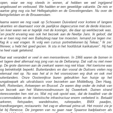
kopen, waar we nog steeds in wonen, al hebben we wel ingrijpend
aangebouwd en verbouwd. We hadden er een geweldige vakantie. De reis er
naartoe ging nog via het Hellegatsplein en de Grevelingendam. Nu over de
Haringvlietdam en de Brouwersdam.
Daarna waren we nog vaak op Schouwen Duiveland voor kortere of langere
akanties en daarnaast voor de jaarlijkse dagexcursie met de derde klassen.
Een keer waren we er tegelijk met de koningin, die daar op werkbezoek was.
Een pracht ervaring was ook het bezoek aan de Neeltje Jans. Ik geloof, dat
we er toen nog met een Baileybrug naar toe moesten. Iemand zei tegen me:
ag ik u wat vragen. Ik volg een cursus portrettekenen bij Teleac.” Ik zei:
Meneer, u hebt het goed gezien. Ik sta in het hoofdstuk karikaturen”. Hij had
me heel vaak getekend.
Maar wat verandert er veel in een mensenleven. In 1966 waren de bomen in
et lagere deel allemaal nog jong van na de Deltaramp. Dat valt nu niet meer
op. De grote dammen aan de zeekant waren nog niet klaar. Het toerisme was
og betrekkelijk beperkt. Buitenlanders en dan vooral de Duitsers vielen nog
helemaal niet op. Nu was het al in het voorseizoen erg druk en ook met
buitenlanders. Onze Oostenrijkse buren gebruikten hun huisje op het
bungalowpark als uitvalsbasis voor bezoeken aan Middelburg, Den Haag,
Delft, Rotterdam, Antwerpen en Brussel. Ze waren diep onder de indruk van
hun bezoek aan het Watersnoodmuseum bij Ouwerkerk. Duinen strand
nteresseerden hen niet zo. Wat mij ook opviel was, dat de kwaliteit van de
ccommodaties en de toeristische infrastructuur enorm verbeterd is. Betaald
parkeren, fietspaden, wandelroutes, ruiterpaden, BMX paadjes,
trandtoegangen, restaurants: het zag er allemaal prima uit. Het mooist zie je
dat bij Renesse. De jongeren van nu gaan naar Spaanse badplaatsen als