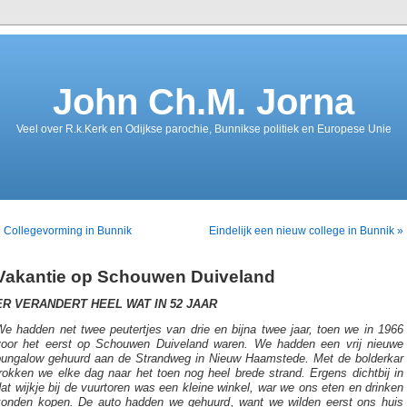
John Ch.M. Jorna
Veel over R.k.Kerk en Odijkse parochie, Bunnikse politiek en Europese Unie
 Collegevorming in Bunnik
Eindelijk een nieuw college in Bunnik »
Vakantie op Schouwen Duiveland
ER VERANDERT HEEL WAT IN 52 JAAR
We hadden net twee peutertjes van drie en bijna twee jaar, toen we in 1966
voor het eerst op Schouwen Duiveland waren. We hadden een vrij nieuwe
bungalow gehuurd aan de Strandweg in Nieuw Haamstede. Met de bolderkar
rokken we elke dag naar het toen nog heel brede strand. Ergens dichtbij in
at wijkje bij de vuurtoren was een kleine winkel, war we ons eten en drinken
konden kopen. De auto hadden we gehuurd, want we wilden eerst ons huis