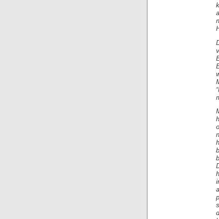
v
M
“
h
n
i
a
s