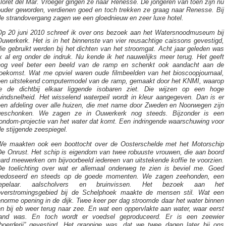
loret del Mar. Vroeger gingen ze naar Renesse. De jongeren van toen zijn nu
ouder geworden, verdienen goed en toch trekken ze graag naar Renesse. Bij
de strandovergang zagen we een gloednieuw en zeer luxe hotel.
Op 20 juni 2010 schreef ik over ons bezoek aan het Watersnoodmuseum bij
uwerkerk. Het is in het binnenste van vier reusachtige caissons gevestigd,
ie gebruikt werden bij het dichten van het stroomgat. Acht jaar geleden was
k al erg onder de indruk. Nu kende ik het nauwelijks meer terug. Het geeft
nog veel beter een beeld van de ramp en schenkt ook aandacht aan de
toekomst. Wat me opviel waren oude filmbeelden van het bioscoopjournaal,
een uitstekend computermodel van de ramp, gemaakt door het KNMI, waarop
je de dichtbij elkaar liggende isobaren ziet. Die wijzen op een hoge
windsnelheid. Het wisselend waterpeil wordt in kleur aangegeven. Dan is er
een afdeling over alle huizen, die met name door Zweden en Noorwegen zijn
geschonken. We zagen ze in Ouwerkerk nog steeds. Bijzonder is een
rondom-projectie van het water dat komt. Een indringende waarschuwing voor
e stijgende zeespiegel.
We maakten ook een boottocht over de Oosterschelde met het Motorschip
De Onrust. Het schip is eigendom van twee robuuste vrouwen, die aan boord
ard meewerken om bijvoorbeeld iedereen van uitstekende koffie te voorzien.
De toelichting over wat er allemaal onderweg te zien is beviel me. Goed
gedoseerd en steeds op de goede momenten. We zagen zeehonden, een
lepelaar. aalscholvers en bruinvissen. Het bezoek aan het
overstromingsgebied bij de Schelphoek maakte de mensen stil. Wat een
norme opening in de dijk. Twee keer per dag stroomde daar het water binnen
n bij eb weer terug naar zee. En wat een oppervlakte aan water, waar eerst
land was. En toch wordt er voedsel geproduceerd. Er is een zeewier
“boerderij” gevestigd. Het grappige was, dat we twee dagen later bij ons