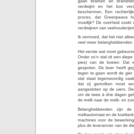
gaan bramen en brandnete
verdwijnt en het bos ver
beschermen, Een rechterlijk
proces, dat Greenpeace 
moeilijk? De overheid zoekt
verdwijnen van veehouderijen
Ik vermoed, dat het niet allee
veel meer belanghebbenden. 
Het eerste wat moet gebeure
Onder zo’n stal zit een diepe
pies) van de koeien. Dat 
gespoten. De boer heeft geg
tegen te gaan wordt de gier 
stal staat tegenwoordig va
dat zij gemolken moet wo
aangesloten op de uiers. De
om de twee à drie dagen gel
de melk naar de melk- en zuiv
Belanghebbenden zijn de 
melkautomaat en de koeltank.
machines voor de bewerking
plus de leverancier van de dies