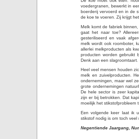
De koe moet ook eten: hooi,
voedergranen, bewerkt in ee
boerderij vervoerd en in de 
de koe te voeren. Zij krijgt he
Melk komt de fabriek binnen,
gaat het naar toe? Allereer
gesteriliseerd en vaak afge
melk wordt ook roomboter, 
allerlei melkproducten als kw
producten worden gebruikt b
Denk aan een slagroomtaart.
Heel veel mensen houden zich
melk en zuivelproducten. H
ondernemingen, maar wel zee
grote ondernemingen natuurli
De hele sector is zeer kapit
zijn er bij betrokken. Dat kap
moeilijk het stikstofprobleem 
Een volgende keer laat ik 
stikstof nodig is om toch veel
Negentiende Jaargang, Nu