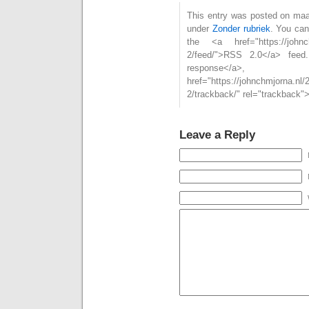
This entry was posted on maan
under
Zonder rubriek
. You can
the <a href="https://johnchm
2/feed/">RSS 2.0</a> feed
respons
href="https://johnchmjorna.nl/
2/trackback/" rel="trackback"
Leave a Reply