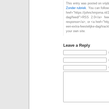
This entry was posted on vrijd
Zonder rubriek
. You can follo
href="https://johnchmjorna.nl/
dag/feed/">RSS 2.0</a> fe
response</a>, or <a href="htt
een-extra-feestelijke-dag/tra
your own site.
Leave a Reply