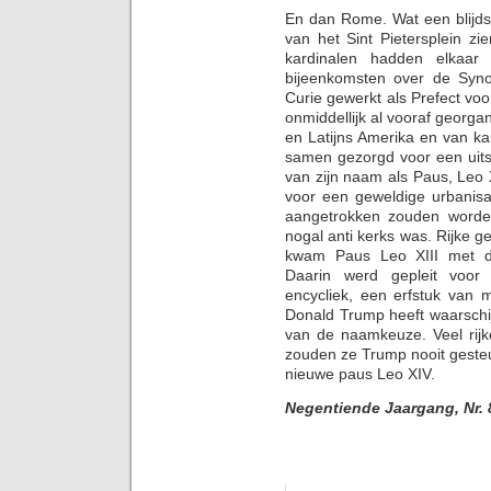
En dan Rome. Wat een blijds
van het Sint Pietersplein z
kardinalen hadden elkaar 
bijeenkomsten over de Syn
Curie gewerkt als Prefect voo
onmiddellijk al vooraf georg
en Latijns Amerika en van k
samen gezorgd voor een uitst
van zijn naam als Paus, Leo 
voor een geweldige urbanisa
aangetrokken zouden worden
nogal anti kerks was. Rijke ge
kwam Paus Leo XIII met de
Daarin werd gepleit voor 
encycliek, een erfstuk van m
Donald Trump heeft waarschij
van de naamkeuze. Veel rijk
zouden ze Trump nooit gesteu
nieuwe paus Leo XIV.
Negentiende Jaargang, Nr. 