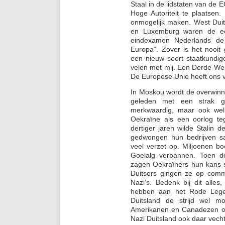
Staal in de lidstaten van de
Hoge Autoriteit te plaatsen
onmogelijk maken. West Duitsl
en Luxemburg waren de eer
eindexamen Nederlands de 
Europa”. Zover is het nooit
een nieuw soort staatkundig
velen met mij. Een Derde Wer
De Europese Unie heeft ons v
In Moskou wordt de overwinni
geleden met een strak ger
merkwaardig, maar ook wel 
Oekraïne als een oorlog te
dertiger jaren wilde Stalin 
gedwongen hun bedrijven sa
veel verzet op. Miljoenen b
Goelalg verbannen. Toen de
zagen Oekraïners hun kans
Duitsers gingen ze op comm
Nazi’s. Bedenk bij dit alle
hebben aan het Rode Leger,
Duitsland de strijd wel mo
Amerikanen en Canadezen ook
Nazi Duitsland ook daar vech