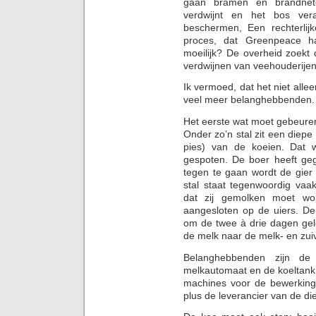
gaan bramen en brandnete
verdwijnt en het bos ver
beschermen, Een rechterlijk
proces, dat Greenpeace 
moeilijk? De overheid zoekt
verdwijnen van veehouderijen
Ik vermoed, dat het niet allee
veel meer belanghebbenden. 
Het eerste wat moet gebeure
Onder zo’n stal zit een diepe
pies) van de koeien. Dat 
gespoten. De boer heeft geg
tegen te gaan wordt de gier 
stal staat tegenwoordig va
dat zij gemolken moet wo
aangesloten op de uiers. De
om de twee à drie dagen gel
de melk naar de melk- en zuiv
Belanghebbenden zijn de 
melkautomaat en de koeltank.
machines voor de bewerking
plus de leverancier van de dies