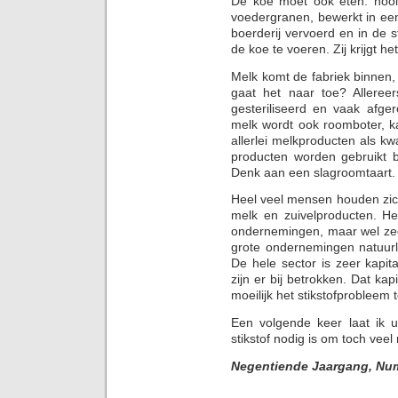
De koe moet ook eten: hooi,
voedergranen, bewerkt in ee
boerderij vervoerd en in de 
de koe te voeren. Zij krijgt he
Melk komt de fabriek binnen,
gaat het naar toe? Allereer
gesteriliseerd en vaak afge
melk wordt ook roomboter, 
allerlei melkproducten als kw
producten worden gebruikt b
Denk aan een slagroomtaart.
Heel veel mensen houden zich
melk en zuivelproducten. H
ondernemingen, maar wel zee
grote ondernemingen natuurli
De hele sector is zeer kapit
zijn er bij betrokken. Dat kap
moeilijk het stikstofprobleem 
Een volgende keer laat ik 
stikstof nodig is om toch veel
Negentiende Jaargang, Nu