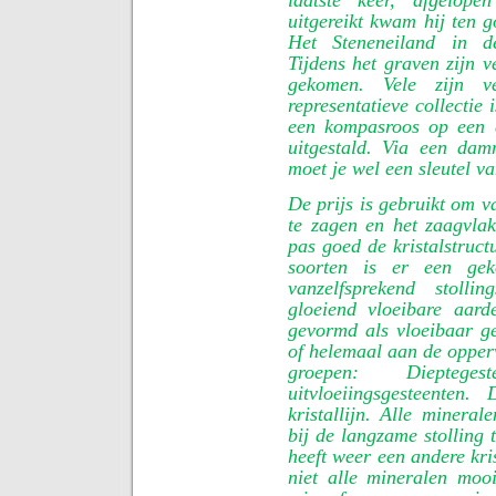
uitgereikt kwam hij ten
Het Steneneiland in d
Tijdens het graven zijn v
gekomen. Vele zijn 
representatieve collectie
een kompasroos op een 
uitgestald. Via een da
moet je wel een sleutel v
De prijs is gebruikt om v
te zagen en het zaagvlak
pas goed de kristalstruct
soorten is er een gek
vanzelfsprekend stolli
gloeiend vloeibare aar
gevormd als vloeibaar ges
of helemaal aan de opper
groepen: Diepteges
uitvloeiingsgesteenten.
kristallijn. Alle mineral
bij de langzame stolling 
heeft weer een andere kri
niet alle mineralen mooi 