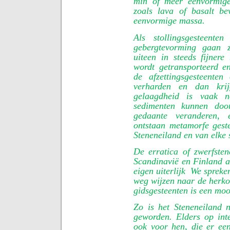
min of meer eenvormige
zoals lava of basalt be
eenvormige massa.
Als stollingsgesteent
gebergtevorming gaan 
uiteen in steeds fijnere
wordt getransporteerd e
de afzettingsgesteente
verharden en dan krij
gelaagdheid is vaak n
sedimenten kunnen doo
gedaante veranderen,
ontstaan metamorfe geste
Steneneiland en van elke 
De erratica of zwerfsten
Scandinavië en Finland a
eigen uiterlijk
We spreken
weg wijzen naar de herko
gidsgesteenten is een moo
Zo is het Steneneiland 
geworden. Elders op inte
ook voor hen, die er ee