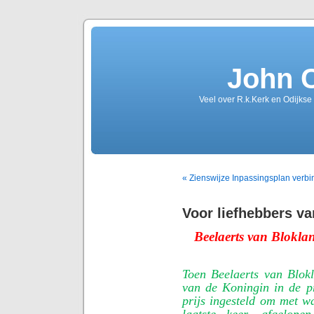
John 
Veel over R.k.Kerk en Odijkse
« Zienswijze Inpassingsplan verb
Voor liefhebbers va
Beelaerts van Bloklan
Toen Beelaerts van Blok
van de Koningin in de pr
prijs ingesteld om met w
laatste keer, afgelop