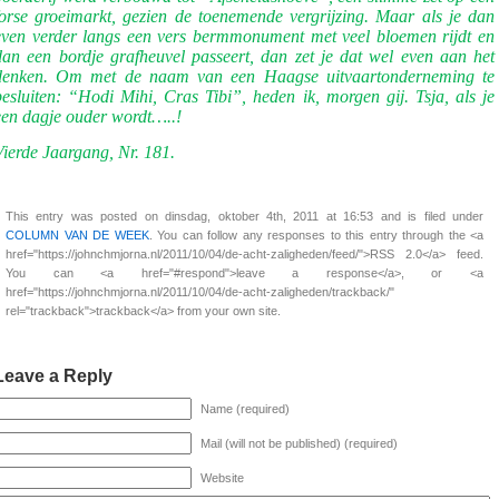
forse groeimarkt, gezien de toenemende vergrijzing. Maar als je dan
even verder langs een vers bermmonument met veel bloemen rijdt en
dan een bordje grafheuvel passeert, dan zet je dat wel even aan het
denken. Om met de naam van een Haagse uitvaartonderneming te
besluiten: “Hodi Mihi, Cras Tibi”, heden ik, morgen gij. Tsja, als je
een dagje ouder wordt…..!
Vierde Jaargang, Nr. 181.
This entry was posted on dinsdag, oktober 4th, 2011 at 16:53 and is filed under
COLUMN VAN DE WEEK
. You can follow any responses to this entry through the <a
href="https://johnchmjorna.nl/2011/10/04/de-acht-zaligheden/feed/">RSS 2.0</a> feed.
You can <a href="#respond">leave a response</a>, or <a
href="https://johnchmjorna.nl/2011/10/04/de-acht-zaligheden/trackback/"
rel="trackback">trackback</a> from your own site.
Leave a Reply
Name (required)
Mail (will not be published) (required)
Website