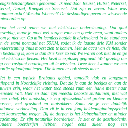
seligkeiten/zaligheden genoemd.
Ik reed door Reusel, Hulsel, Netersel,
Eersel, Duizel, Knegsel en Steensel. Dat zijn er zeven. Waar was
nummer acht? Was dat Woensel? De deskundigen geven er wisselende
antwoorden op.
Voor het eerst reden we met elektrische ondersteuning. Dat gaat
geweldig, maar je moet wel zorgen voor een goede accu, want anders
kom je niet ver. Op mijn leenfiets haalde ik afwisselend in de stand eco
en de stand normaal net 55KM, zodat ik de laatste drie KM zonder
ondersteuning thuis moest zien te komen. Met de accu van de fiets, die
in bestelling is, kom ik dan drie keer zo ver. We waren ook niet de enige
met elektrische fietsen. Het bezit is explosief gegroeid. Wel gezellig om
op een rustpunt ervaringen uit te wisselen. Twee keer kwamen we een
bordje oplaadpunt tegen. Die komen er ook steeds meer.
Het is een typisch Brabants gebied, tamelijk vlak en langzaam
aflopend in Noordelijke richting. Dat zie je aan de beekjes en aan de
stuwen erin, waar het water toch steeds ruim een halve meter naar
beneden valt. Hier en daar zijn meestal beboste stuifduinen, met wat
meer reliëf. Het landschap is erg afwisselend met grotere en kleinere
bossen, veel grasland en maisakkers. Soms zie je een duidelijk
rationele verkaveling. Dan zit je in een jong heideontginningsgebied
met kaarsrechte wegen. Bij de dorpen is het kleinschaliger en minder
regelmatig. Er zijn natuurlijk boerderijen. Je ziet er de geschiedenis.
Oudere boerderijen hebben nogal eens alleen nog een