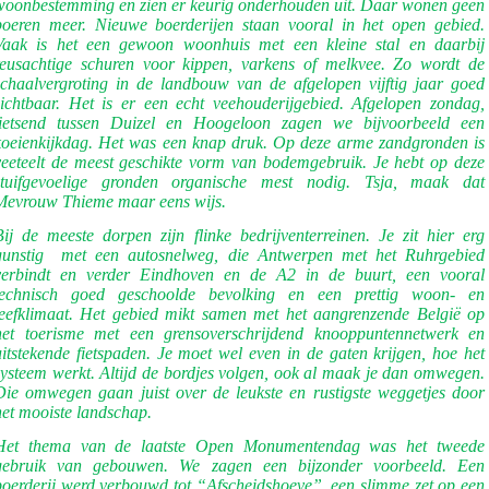
woonbestemming en zien er keurig onderhouden uit. Daar wonen geen
boeren meer. Nieuwe boerderijen staan vooral in het open gebied.
Vaak is het een gewoon woonhuis met een kleine stal en daarbij
reusachtige schuren voor kippen, varkens of melkvee. Zo wordt de
schaalvergroting in de landbouw van de afgelopen vijftig jaar goed
zichtbaar. Het is er een echt veehouderijgebied. Afgelopen zondag,
fietsend tussen Duizel en Hoogeloon zagen we bijvoorbeeld een
koeienkijkdag. Het was een knap druk. Op deze arme zandgronden is
veeteelt de meest geschikte vorm van bodemgebruik. Je hebt op deze
stuifgevoelige gronden organische mest nodig. Tsja, maak dat
Mevrouw Thieme maar eens wijs.
Bij de meeste dorpen zijn flinke bedrijventerreinen. Je zit hier erg
gunstig
met een autosnelweg, die Antwerpen met het Ruhrgebied
verbindt en verder Eindhoven en de A2 in de buurt, een vooral
technisch goed geschoolde bevolking en een prettig woon- en
leefklimaat. Het gebied mikt samen met het aangrenzende België op
het toerisme met een grensoverschrijdend knooppuntennetwerk en
uitstekende fietspaden. Je moet wel even in de gaten krijgen, hoe het
systeem werkt. Altijd de bordjes volgen, ook al maak je dan omwegen.
Die omwegen gaan juist over de leukste en rustigste weggetjes door
het mooiste landschap.
Het thema van de laatste Open Monumentendag was het tweede
gebruik van gebouwen. We zagen een bijzonder voorbeeld. Een
boerderij werd verbouwd tot “Afscheidshoeve”, een slimme zet op een