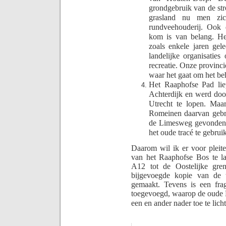
grondgebruik van de str
grasland nu men zich
rundveehouderij. Ook 
kom is van belang. Het
zoals enkele jaren gel
landelijke organisatie
recreatie. Onze provinc
waar het gaat om het b
Het Raaphofse Pad lie
Achterdijk en werd doo
Utrecht te lopen. Maa
Romeinen daarvan gebru
de Limesweg gevonden 
het oude tracé te gebrui
Daarom wil ik er voor pleite
van het Raaphofse Bos te la
A12 tot de Oostelijke gre
bijgevoegde kopie van de t
gemaakt. Tevens is een fra
toegevoegd, waarop de oude R
een en ander nader toe te lich