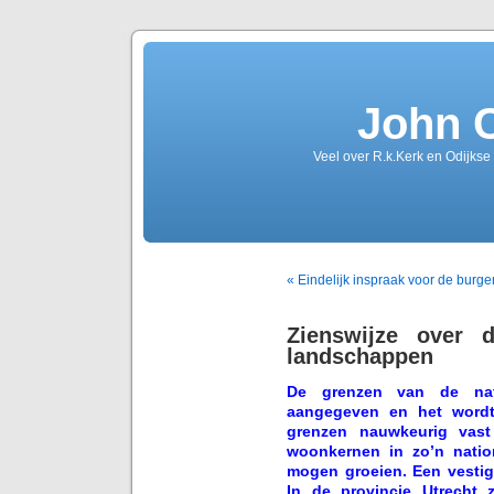
John 
Veel over R.k.Kerk en Odijkse
« Eindelijk inspraak voor de burge
Zienswijze over 
landschappen
De grenzen van de nat
aangegeven en het wordt
grenzen nauwkeurig vast
woonkernen in zo’n natio
mogen groeien. Een vestig
In de provincie Utrecht z