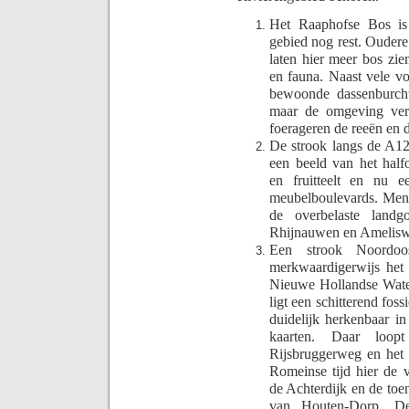
Het Raaphofse Bos is 
gebied nog rest. Oudere
laten hier meer bos zie
en fauna. Naast vele vo
bewoonde dassenburcht
maar de omgeving verd
foerageren de reeën en 
De strook langs de A12 
een beeld van het hal
en fruitteelt en nu 
meubelboulevards. Men 
de overbelaste land
Rhijnauwen en Amelisw
Een strook Noordoo
merkwaardigerwijs het
Nieuwe Hollandse Waterl
ligt een schitterend foss
duidelijk herkenbaar in
kaarten. Daar loop
Rijsbruggerweg en het l
Romeinse tijd hier de 
de Achterdijk en de toe
van Houten-Dorp. De