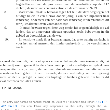
problemen van het rakelings passeren van het waterwingebied en het
bagatelliseren van de problemen van de aansluiting op de A12
dichtbij de uitrit van een tankstation en de afrit naar de N229.
8.
Maar vooral maak ik bezwaar tegen het feit, dat deze weg tegen het
huidige beleid in een nieuwe doorsnijding is van een bijzonder fraai
landschap, onderdeel van het nationaal landschap Rivierenland en dit
terwijl er alternatieven voorhanden zijn.
9.
Ik maak bezwaar tegen deze weg omdat hij er gemakkelijk toe zal
leiden, dat er ongewenst effecten optreden zoals bebouwing in dit
gebied en doortrekken van de weg.
10.
En tenslotte maak ik er bezwaar tegen, dat er te weinig aandacht is
voor het aantal mensen, dat hinder ondervindt bij de verschillende
tracés.
k spreek de hoop uit, dat de uitspraak er toe zal leiden, dat voorkomen wordt, dat
e burgerij wordt gestaafd in de afkeer voor politieke spelletjes en gebrek aan
ransparantie. Ik wijs u erop, dat het onvoldoende onderzoeken van alternatieven
n nadelen heeft geleid tot een uitspraak, dat een verbreding van een rijksweg
oest worden stilgelegd. Ik hoop een bijdrage te hebben geleverd om het in dit
eval niet zo ver te laten komen.
J. Ch. M. Jorna
This entry was posted on zondag, maart 9th, 2008 at 17:48 and is filed under
DOSSIER
A12 SALTO
. You can follow any responses to this entry through the <a