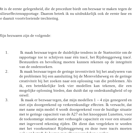
it is de eerste gelegenheid, die de procedure biedt om bezwaar te maken tegen de
ilieueffectenrapportage. Daarom betrek ik nu uitdrukkelijk ook de eerste fase en
e daaruit voortvloeiende trechtering.
ijn bezwaren zijn de volgende:
1.
Ik maak bezwaar tegen de duidelijke tendens in de Startnotitie om de
rapportage toe te schrijven naar één tracé, het Rijsbruggerweg tracé.
Bestuurders en bevolking moeten kunnen rekenen op de integriteit
van de onderzoekers.
2.
Ik maak bezwaar tegen de geringe inventiviteit bij het analyseren van
de problemen bij een aansluiting bij de Mereveldseweg en de geringe
creativiteit bij het zoeken naar een oplossing van die problemen. Als
ik, een betrekkelijke leek vier modellen kan tekenen, die een
mogelijke oplossing bieden, dan duidt dat op ondeskundigheid of op
onwil.
3.
Ik maak er bezwaar tegen, dat mijn modellen 1 – 4 zijn genegeerd en
niet zijn doorgerekend op verkeerskundige effecten. Ik verwacht, dat
met name mijn model 4 wordt doorgerekend voor de huidige situatie
met te geringe capaciteit van de A27 en het knooppunt Lunetten, voor
de toekomstige situatie met verhoogde capaciteit en voor een situatie
met ingevoerd rekening rijden. Dit dient dan vergeleken te worden
met het voorkeurtracé Rijsbruggerweg en deze twee tracés moeten