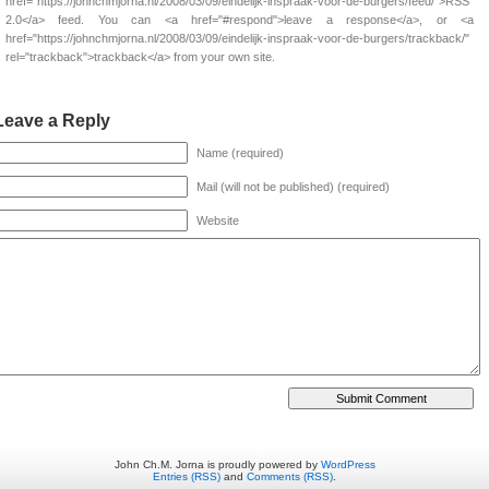
href="https://johnchmjorna.nl/2008/03/09/eindelijk-inspraak-voor-de-burgers/feed/">RSS
2.0</a> feed. You can <a href="#respond">leave a response</a>, or <a
href="https://johnchmjorna.nl/2008/03/09/eindelijk-inspraak-voor-de-burgers/trackback/"
rel="trackback">trackback</a> from your own site.
Leave a Reply
Name (required)
Mail (will not be published) (required)
Website
John Ch.M. Jorna is proudly powered by
WordPress
Entries (RSS)
and
Comments (RSS)
.