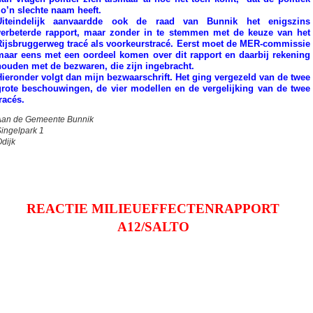
zo’n slechte naam heeft.
Uiteindelijk aanvaardde ook de raad van Bunnik het enigszins
verbeterde rapport, maar zonder in te stemmen met de keuze van het
Rijsbruggerweg tracé als voorkeurstracé. Eerst moet de MER-commissie
maar eens met een oordeel komen over dit rapport en daarbij rekening
houden met de bezwaren, die zijn ingebracht.
Hieronder volgt dan mijn bezwaarschrift. Het ging vergezeld van de twee
grote beschouwingen, de vier modellen en de vergelijking van de twee
racés.
Aan de Gemeente Bunnik
ingelpark 1
dijk
REACTIE MILIEUEFFECTENRAPPORT
A12/SALTO