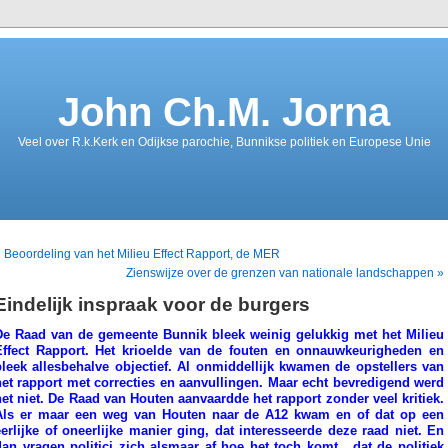
John Ch.M. Jorna
Veel over R.k.Kerk en Odijkse parochie, Bunnikse politiek en Europese Unie
 Beoordeling van het Milieu Effect Rapport, de MER
Zienswijze over de grenzen van nationale landschappen »
Eindelijk inspraak voor de burgers
De Raad van de gemeente Bunnik bleek weinig gelukkig met het Milieu
Effect Rapport. Het krioelde van de fouten en onnauwkeurigheden en
bleek allesbehalve objectief. Al onmiddellijk kwamen de opstellers van
het rapport met correcties en aanvullingen. Maar echt bevredigend werd
het niet. De Raad van Houten aanvaardde het rapport zonder veel kritiek.
Als er maar een weg van Houten naar de A12 kwam en of dat op een
eerlijke of oneerlijke manier ging, dat interesseerde deze raad niet. En
dan vragen politici zich alsmaar af hoe het toch komt, dat de politiek