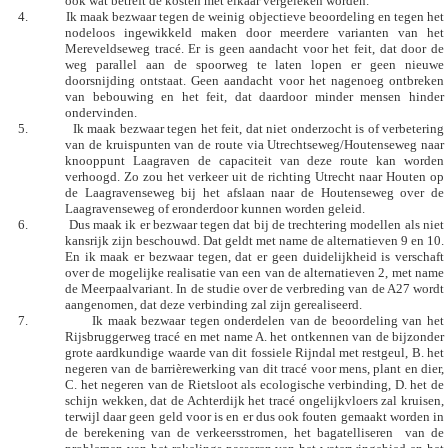
ook wat betreft de kosten met elkaar vergeleken worden.
4.
Ik maak bezwaar tegen de weinig objectieve beoordeling en tegen het
nodeloos ingewikkeld maken door meerdere varianten van het
Mereveldseweg tracé. Er is geen aandacht voor het feit, dat door de
weg parallel aan de spoorweg te laten lopen er geen nieuwe
doorsnijding ontstaat. Geen aandacht voor het nagenoeg ontbreken
van bebouwing en het feit, dat daardoor minder mensen hinder
ondervinden.
5.
Ik maak bezwaar tegen het feit, dat niet onderzocht is of verbetering
van de kruispunten van de route via Utrechtseweg/Houtenseweg naar
knooppunt Laagraven de capaciteit van deze route kan worden
verhoogd. Zo zou het verkeer uit de richting Utrecht naar Houten op
de Laagravenseweg bij het afslaan naar de Houtenseweg over de
Laagravenseweg of eronderdoor kunnen worden geleid.
6.
Dus maak ik er bezwaar tegen dat bij de trechtering modellen als niet
kansrijk zijn beschouwd. Dat geldt met name de alternatieven 9 en 10.
En ik maak er bezwaar tegen, dat er geen duidelijkheid is verschaft
over de mogelijke realisatie van een van de alternatieven 2, met name
de Meerpaalvariant. In de studie over de verbreding van de A27 wordt
aangenomen, dat deze verbinding zal zijn gerealiseerd.
7.
Ik maak bezwaar tegen onderdelen van de beoordeling van het
Rijsbruggerweg tracé en met name A. het ontkennen van de bijzonder
grote aardkundige waarde van dit fossiele Rijndal met restgeul, B. het
negeren van de barrièrewerking van dit tracé voor mens, plant en dier,
C. het negeren van de Rietsloot als ecologische verbinding, D. het de
schijn wekken, dat de Achterdijk het tracé ongelijkvloers zal kruisen,
terwijl daar geen geld voor is en er dus ook fouten gemaakt worden in
de berekening van de verkeersstromen, het bagatelliseren
van de