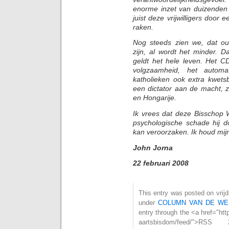
enorme inzet van duizenden vr
juist deze vrijwilligers door
raken.
Nog steeds zien we, dat o
zijn, al wordt het minder. Da
geldt het hele leven. Het CD
volgzaamheid, het autom
katholieken ook extra kwet
een dictator aan de macht, zo
en Hongarije.
Ik vrees dat deze Bisschop W
psychologische schade hij d
kan veroorzaken. Ik houd mijn
John Jorna
22 februari 2008
This entry was posted on vrijd
under
COLUMN VAN DE WE
entry through the <a href="htt
aartsbisdom/feed/">