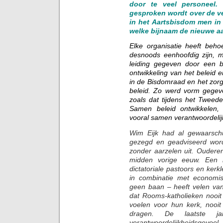
door te veel personeel. 
gesproken wordt over de ver
in het Aartsbisdom men in
welke bijnaam de nieuwe aa
Elke organisatie heeft beho
desnoods eenhoofdig zijn, m
leiding gegeven door een b
ontwikkeling van het beleid 
in de Bisdomraad en het zorg
beleid. Zo werd vorm gegeven
zoals dat tijdens het Tweed
Samen beleid ontwikkelen,
vooral samen verantwoordelijk
Wim Eijk had al gewaarschuw
gezegd en geadviseerd wordt
zonder aarzelen uit. Oudere
midden vorige eeuw. Een h
dictatoriale pastoors en kerk
in combinatie met economi
geen baan – heeft velen van
dat Rooms-katholieken nooit
voelen voor hun kerk, nooit
dragen. De laatste jar
verantwoordelijkheidsgevoel