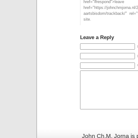
href="#respond">l
href="https://johnchmjorna.nl/
aartsbisdom/trackback/" rel
site.
Leave a Reply
John Ch.M. Jorna is