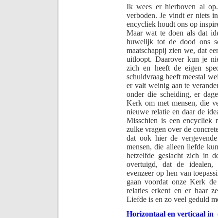
Ik wees er hierboven al op.
verboden. Je vindt er niets 
encycliek houdt ons op inspire
Maar wat te doen als dat id
huwelijk tot de dood ons s
maatschappij zien we, dat ee
uitloopt. Daarover kun je ni
zich en heeft de eigen spe
schuldvraag heeft meestal wei
er valt weinig aan te verand
onder die scheiding, er dag
Kerk om met mensen, die ve
nieuwe relatie en daar de id
Misschien is een encycliek 
zulke vragen over de concrete 
dat ook hier de vergevende 
mensen, die alleen liefde k
hetzelfde geslacht zich in 
overtuigd, dat de idealen,
evenzeer op hen van toepassi
gaan voordat onze Kerk de
relaties erkent en er haar 
Liefde is en zo veel geduld m
Horizontaal en verticaal in