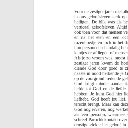
Voor de zestiger jaren met al
in ons geloofsleven sterk op
heiligen. De blik was als h
verticaal geloofsleven. Alti
ook toen voor, dat mensen v
en na het eten en een oc
rozenhoedje en toch in het d
hun personeel schandalig beh
kantjes er af liepen of mense
Als je zo vroom was, moest je
zestiger jaren kwam de hori
diende God door goed te zij
naaste in nood herkende je Go
op de voorgrond tredende gelo
God krijgt minder aandacht
liefde tot God en de liefde
hebben. Je kunt God niet lie
liefhebt. God heeft jou lief,
terecht brengt. Maar kan dez
God nog ervaren, nog werkel
als een persoon, waarmee 
schreef Parochiekontakt ove
ernstige ziekte het geloof 