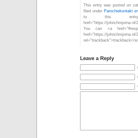
This entry was posted on zat
filed under
Parochiekontakt en
to this ent
href="https://johnchmjorna.n
You can <a href="#resp
href="https://johnchmjorna.nl/
rel="trackback">trackback</a>
Leave a Reply