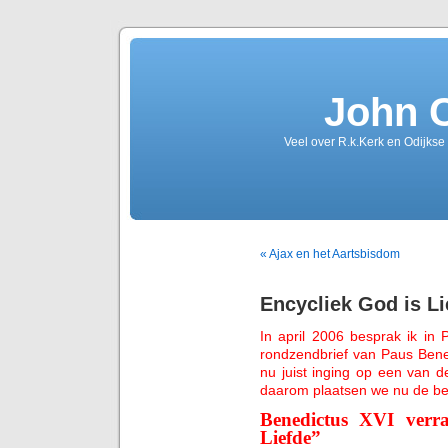
John 
Veel over R.k.Kerk en Odijkse
« Ajax en het Aartsbisdom
Encycliek God is Li
In april 2006 besprak ik in 
rondzendbrief van Paus Bene
nu juist inging op een van 
daarom plaatsen we nu de be
Benedictus XVI verra
Liefde”