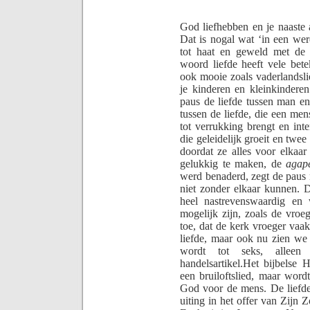
God liefhebben en je naaste al
Dat is nogal wat ‘in een wer
tot haat en geweld met de
woord liefde heeft vele bet
ook mooie zoals vaderlandslie
je kinderen en kleinkinderen
paus de liefde tussen man e
tussen de liefde, die een men
tot verrukking brengt en in
die geleidelijk groeit en twee
doordat ze alles voor elkaar
gelukkig te maken, de
agap
werd benaderd, zegt de paus 
niet zonder elkaar kunnen. 
heel nastrevenswaardig en w
mogelijk zijn, zoals de vroe
toe, dat de kerk vroeger vaak
liefde, maar ook nu zien we
wordt tot seks, alleen
handelsartikel.
Het bijbelse H
een bruiloftslied, maar word
God voor de mens. De liefd
uiting in het offer van Zijn