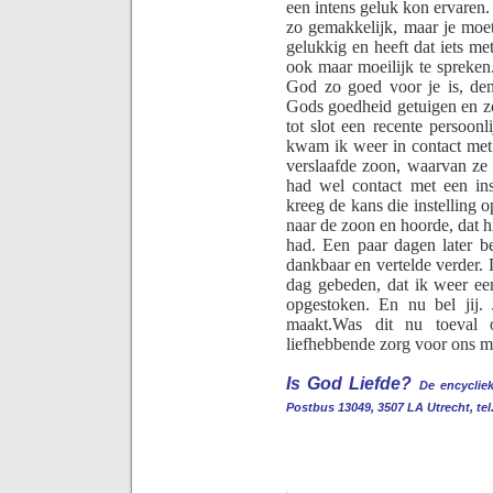
een intens geluk kon ervaren
zo gemakkelijk, maar je moet
gelukkig en heeft dat iets m
ook maar moeilijk te spreken.
God zo goed voor je is, d
Gods goedheid getuigen en 
tot slot een recente persoon
kwam ik weer in contact met e
verslaafde zoon, waarvan ze 
had wel contact met een ins
kreeg de kans die instelling 
naar de zoon en hoorde, dat hi
had. Een paar dagen later b
dankbaar en vertelde verder. 
dag gebeden, dat ik weer een
opgestoken. En nu bel jij.
maakt.
Was dit nu toeval 
liefhebbende zorg voor ons 
Is God Liefde?
De encycliek
Postbus 13049, 3507
LA Utrecht
, te