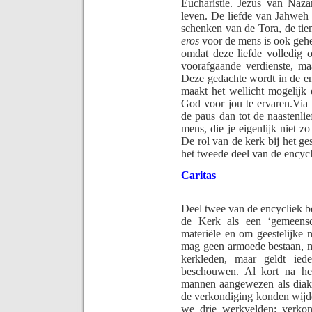
Eucharistie. Jezus van Naza
leven. De liefde van Jahweh
schenken van de Tora, de tie
eros
voor de mens is ook gehe
omdat deze liefde volledig 
voorafgaande verdienste, ma
Deze gedachte wordt in de enc
maakt het wellicht mogelijk 
God voor jou te ervaren.
Via
de paus dan tot de naastenlie
mens, die je eigenlijk niet zo
De rol van de kerk bij het ge
het tweede deel van de encycl
Caritas
Deel twee van de encycliek b
de Kerk als een ‘gemeensc
materiële en om geestelijke
mag geen armoede bestaan, ma
kerkleden, maar geldt iede
beschouwen. Al kort na he
mannen aangewezen als diake
de verkondiging konden wijd
we drie werkvelden: verkon