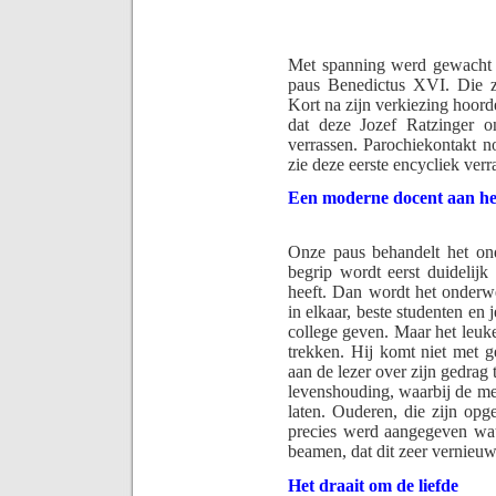
Met spanning werd gewacht 
paus Benedictus XVI. Die z
Kort na zijn verkiezing hoor
dat deze Jozef Ratzinger 
verrassen. Parochiekontakt n
zie deze eerste encycliek verr
Een moderne docent aan h
Onze paus behandelt het on
begrip wordt eerst duidelijk
heeft. Dan wordt het onderw
in elkaar, beste studenten en 
college geven. Maar het leuke 
trekken. Hij komt niet met ge
aan de lezer over zijn gedrag 
levenshouding, waarbij de me
laten. Ouderen, die zijn opg
precies werd aangegeven wat
beamen, dat dit zeer vernieuw
Het draait om de liefde