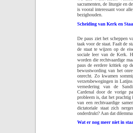
sacramenten, de liturgie en de
is vooral interessant voor all
bezighouden.
Scheiding van Kerk en Staa
De paus ziet het scheppen v
taak voor de staat. Faalt de s
de staat te wijzen op de ei
sociale leer van de Kerk. 
worden die rechtvaardige maa
paus de eerdere kritiek op de
bewustwording van het onrec
onrecht. Zo kwamen sommige 
verzetsbewegingen in Latijns
vernedering van de Sandin
Cardenal door de vorige pa
probleem is, dat het prachtig 
van een rechtvaardige samen
dictatoriale staat zich nerg
onderdrukt? Aan dat dilemma 
Wat er nog meer niet in sta