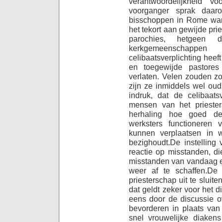
verantwoordelijkheid 
voorganger sprak daar
bisschoppen in Rome war
het tekort aan gewijde pr
parochies, hetgeen 
kerkgemeenschap
celibaatsverplichting heef
en toegewijde pastore
verlaten. Velen zouden zo
zijn ze inmiddels wel oud
indruk, dat de celibaatsv
mensen van het priester
herhaling hoe goed d
werksters functioneren 
kunnen verplaatsen in 
bezighoudt.
De instelling 
reactie op misstanden, di
misstanden van vandaag ee
weer af te schaffen.
De 
priesterschap uit te sluit
dat geldt zeker voor het 
eens door de discussie o
bevorderen in plaats van 
snel vrouwelijke diake