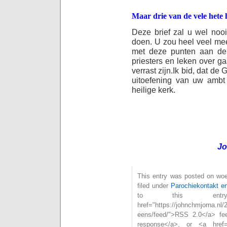
Maar drie van de vele hete 
Deze brief zal u wel nooi
doen. U zou heel veel me
met deze punten aan de
priesters en leken over g
verrast zijn.
Ik bid, dat de 
uitoefening van uw ambt
heilige kerk.
Jo
This entry was posted on woe
filed under
Parochiekontakt en
to this ent
href="https://johnchmjorna.nl/
eens/feed/">RSS 2.0</a> fe
response</a>, or <a href="ht