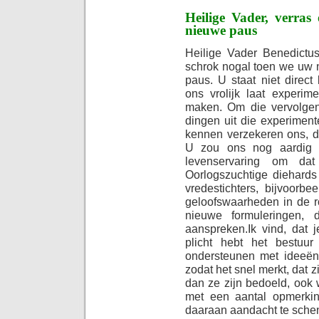
Heilige Vader, verras 
nieuwe paus
Heilige Vader Benedictu
schrok nogal toen we uw 
paus. U staat niet direct
ons vrolijk laat experim
maken. Om die vervolgen
dingen uit die experimen
kennen verzekeren ons, 
U zou ons nog aardig 
levenservaring om da
Oorlogszuchtige diehards 
vredestichters, bijvoor
geloofswaarheden in de 
nieuwe formuleringen
aanspreken.
Ik vind, dat
plicht hebt het bestuu
ondersteunen met ideeën
zodat het snel merkt, dat
dan ze zijn bedoeld, ook 
met een aantal opmerki
daaraan aandacht te sche