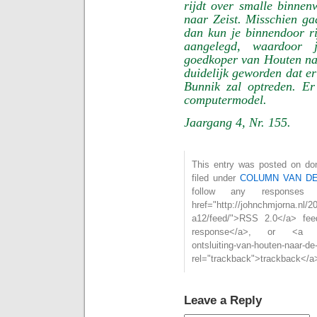
rijdt over smalle binne
naar Zeist. Misschien gaa
dan kun je binnendoor r
aangelegd, waardoor 
goedkoper van Houten naa
duidelijk geworden dat er
Bunnik zal optreden. Er 
computermodel.
Jaargang 4, Nr. 155.
This entry was posted on don
filed under
COLUMN VAN D
follow any responses
href="http://johnchmjorna.nl/2
a12/feed/">RSS 2.0</a> fe
response</a>, or <a href=
ontsluiting-van-houten-naar-de
rel="trackback">trackback</a>
Leave a Reply