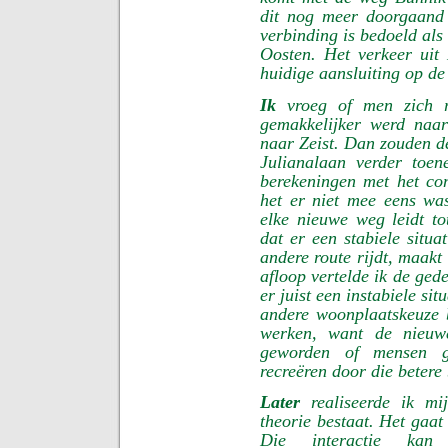
dit nog meer doorgaand
verbinding is bedoeld als
Oosten. Het verkeer ui
huidige aansluiting op de
Ik
vroeg of men zich re
gemakkelijker werd naa
naar Zeist. Dan zouden d
Julianalaan verder toe
berekeningen met het com
het er niet mee eens was
elke nieuwe weg leidt t
dat er een stabiele situa
andere route rijdt, maakt
afloop vertelde ik de ged
er juist een instabiele si
andere woonplaatskeuze 
werken, want de nieuwe
geworden of mensen g
recreëren door die betere
Later
realiseerde ik mi
theorie bestaat. Het gaat
Die interactie kan 