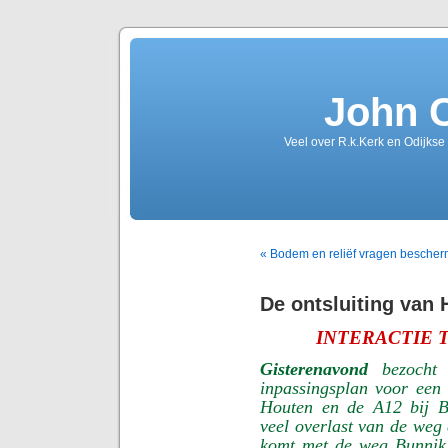
John 
Veel over R.k.Kerk en Odijkse
« Bodem en reliëf vragen bescher
De ontsluiting van 
INTERACTIE 
Gisterenavond
bezocht 
inpassingsplan voor een
Houten en de A12 bij B
veel overlast van de weg 
komt met de weg Bunnik 