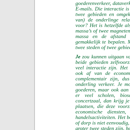
goederenverkeer, dataverk
E-mails. Die interactie i
twee gebieden en omgek
van) de onderlinge rel
voor? Het is hetzelfde al
massa’s of twee magneten
massa en de afstand 
gemakkelijk te bepalen. 
twee steden of twee gebi
Je
zou kunnen uitgaan va
beide gebieden zelfvoor
veel interactie zijn. He
ook af van de economis
complementair zijn, dus
onderling verkeer. Je m
goederen, maar ook aan d
er veel scholen, bio
concertzaal, dan krijg j
plaatsen, die deze voor
economische diensten,
handelsactiviteiten. Het 
of dorp is niet eenvoudig
groter twee steden zijn, h