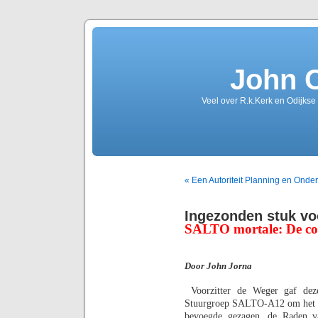
John 
Veel over R.k.Kerk en Odijkse
« Een Autoriteit Planning en Onde
Ingezonden stuk v
SALTO mortale: De con
Door John Jorna
Voorzitter de Weger gaf deze
Stuurgroep SALTO-A12 om het Ri
bevoegde gezagen, de Raden 