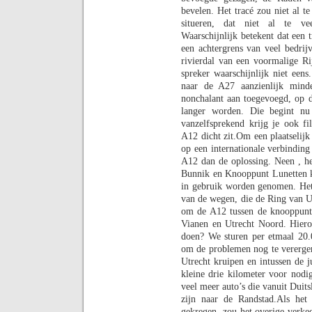
bevelen. Het tracé zou niet al te
situeren, dat niet al te ve
Waarschijnlijk betekent dat een t
een achtergrens van veel bedrij
rivierdal van een voormalige Ri
spreker waarschijnlijk niet eens
naar de A27 aanzienlijk mind
nonchalant aan toegevoegd, op d
langer worden. Die begint nu
vanzelfsprekend krijg je ook f
A12 dicht zit.
Om een plaatselijk
op een internationale verbinding
A12 dan de oplossing. Neen , het
Bunnik en Knooppunt Lunetten ka
in gebruik worden genomen. Het 
van de wegen, die de Ring van U
om de A12 tussen de knooppunt
Vianen en Utrecht Noord. Hiero
doen? We sturen per etmaal 20.
om de problemen nog te vererge
Utrecht kruipen en intussen de j
kleine drie kilometer voor nodi
veel meer auto’s die vanuit Duit
zijn naar de Randstad.
Als het
gekregen, zou het overige verke