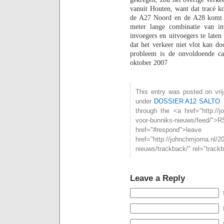
vanuit Houten, want dat tracé ko
de A27 Noord en de A28 komt e
meter
lange combinatie van in
invoegers en uitvoegers te laten 
dat het verkeer niet vlot kan d
probleem is de onvoldoende ca
oktober 2007
This entry was posted on vrij
under
DOSSIER A12 SALTO
.
through the <a href="http://j
voor-bunniks-nieuws/fe
href="#respond">l
href="http://johnchmjorna.nl/
nieuws/trackback/" rel="track
Leave a Reply