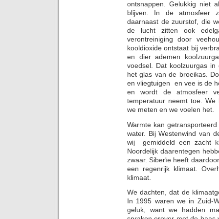
ontsnappen. Gelukkig niet 
blijven. In de atmosfeer zi
daarnaast de zuurstof, die 
de lucht zitten ook edel
verontreiniging door veeho
kooldioxide ontstaat bij ver
en dier ademen koolzuurga
voedsel. Dat koolzuurgas in
het glas van de broeikas. Do
en vliegtuigen en vee is de 
en wordt de atmosfeer ve
temperatuur neemt toe. We 
we meten en we voelen het.
Warmte kan getransporteerd
water. Bij Westenwind van 
wij gemiddeld een zacht kl
Noordelijk daarentegen hebb
zwaar. Siberïe heeft daardoo
een regenrijk klimaat. Over
klimaat.
We dachten, dat de klimaatg
In 1995 waren we in Zuid-W
geluk, want we hadden ma
spraken erover met de baas va