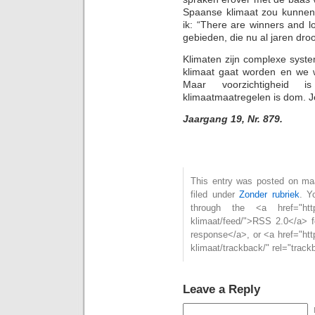
Spaanse klimaat zou kunnen 
ik: “There are winners and lo
gebieden, die nu al jaren dr
Klimaten zijn complexe syst
klimaat gaat worden en we w
Maar voorzichtigheid 
klimaatmaatregelen is dom. J
Jaargang 19, Nr. 879.
This entry was posted on maa
filed under
Zonder rubriek
. Y
through the <a href="https:
klimaat/feed/">RSS 2.0</a> 
response</a>, or <a href="htt
klimaat/trackback/" rel="trac
Leave a Reply