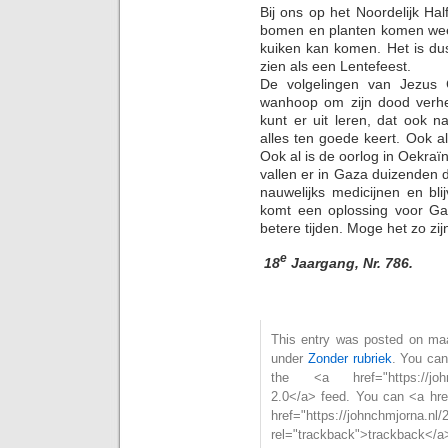
Bij ons op het Noordelijk Half
bomen en planten komen weer
kuiken kan komen. Het is du
zien als een Lentefeest.
De volgelingen van Jezus 
wanhoop om zijn dood verheu
kunt er uit leren, dat ook n
alles ten goede keert. Ook al
Ook al is de oorlog in Oekraï
vallen er in Gaza duizenden d
nauwelijks medicijnen en bl
komt een oplossing voor Ga
betere tijden. Moge h
e
18
Jaargang, Nr. 786.
This entry was posted on maan
under
Zonder rubriek
. You can
the <a href="https://johnc
2.0</a> feed. You can <a hre
href="https://johnchmjorna.nl
rel="trackback">trackback</a>