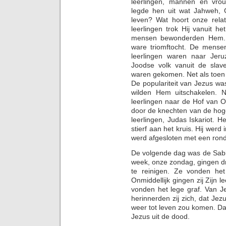
leerlingen, mannen en vro
legde hen uit wat Jahweh,
leven? Wat hoort onze rela
leerlingen trok Hij vanuit h
mensen bewonderden Hem. Z
ware triomftocht. De mense
leerlingen waren naar Jer
Joodse volk vanuit de slav
waren gekomen. Net als toen 
De populariteit van Jezus was
wilden Hem uitschakelen. 
leerlingen naar de Hof van 
door de knechten van de hoge
leerlingen, Judas Iskariot. He
stierf aan het kruis. Hij werd
werd afgesloten met een rond
De volgende dag was de Sabb
week, onze zondag, gingen dr
te reinigen. Ze vonden he
Onmiddellijk gingen zij Zijn 
vonden het lege graf. Van 
herinnerden zij zich, dat Je
weer tot leven zou komen. Da
Jezus uit de dood.