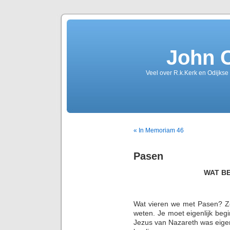
John 
Veel over R.k.Kerk en Odijkse
« In Memoriam 46
Pasen
WAT B
Wat vieren we met Pasen? Ze
weten. Je moet eigenlijk beg
Jezus van Nazareth was eigen