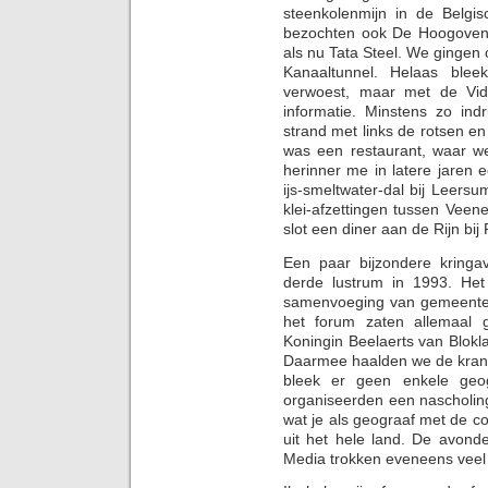
steenkolenmijn in de Belg
bezochten ook De Hoogovens 
als nu Tata Steel. We gingen
Kanaaltunnel. Helaas blee
verwoest, maar met de Vid
informatie. Minstens zo in
strand met links de rotsen en
was een restaurant, waar w
herinner me in latere jaren
ijs-smeltwater-dal bij Leer
klei-afzettingen tussen Vee
slot een diner aan de Rijn bij
Een paar bijzondere kringa
derde lustrum in 1993. He
samenvoeging van gemeenten 
het forum zaten allemaal 
Koningin Beelaerts van Blok
Daarmee haalden we de krant
bleek er geen enkele geog
organiseerden een nascholing
wat je als geograaf met de 
uit het hele land. De avond
Media trokken eveneens veel b