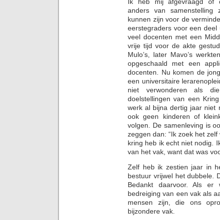
Ik heb mij afgevraagd of d
anders van samenstelling z
kunnen zijn voor de verminde
eerstegraders voor een deel 
veel docenten met een Midd
vrije tijd voor de akte ges
Mulo’s, later Mavo’s werkt
opgeschaald met een applic
docenten. Nu komen de jong
een universitaire lerarenopl
niet verwonderen als d
doelstellingen van een Kring
werk al bijna dertig jaar nie
ook geen kinderen of klein
volgen. De samenleving is oo
zeggen dan: “Ik zoek het zelf 
kring heb ik echt niet nodig.
van het vak, want dat was voo
Zelf heb ik zestien jaar in 
bestuur vrijwel het dubbele.
Bedankt daarvoor. Als er
bedreiging van een vak als aa
mensen zijn, die ons opro
bijzondere vak.