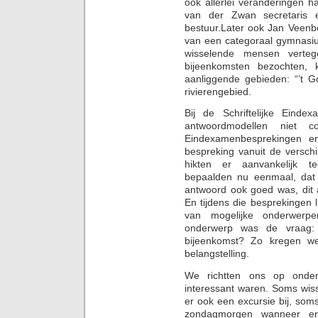
ook allerlei veranderingen ha
van der Zwan secretaris
bestuur.Later ook Jan Veenb
van een categoraal gymnasi
wisselende mensen verte
bijeenkomsten bezochten, 
aanliggende gebieden: “’t G
rivierengebied.
Bij de Schriftelijke Eind
antwoordmodellen niet 
Eindexamenbesprekingen en
bespreking vanuit de versch
hikten er aanvankelijk 
bepaalden nu eenmaal, dat
antwoord ook goed was, dit
En tijdens die besprekingen l
van mogelijke onderwerpe
onderwerp was de vraag:
bijeenkomst? Zo kregen w
belangstelling.
We richtten ons op onder
interessant waren. Soms wiss
er ook een excursie bij, som
zondagmorgen wanneer er