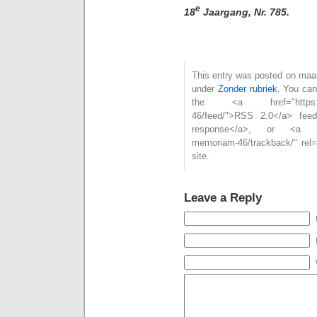
e
18
Jaargang, Nr. 785.
This entry was posted on maan
under
Zonder rubriek
. You can
the <a href="https://joh
46/feed/">RSS 2.0</a> fee
response</a>, or <a href="
memoriam-46/trackback/" rel
site.
Leave a Reply