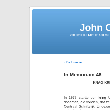
John 
Veel over R.k.Kerk en Odijkse
« De formatie
In Memoriam 46
KNAG-KR
In 1978 startte een kring U
docenten, die vonden, dat z
Centraal Schriftelijk Ein