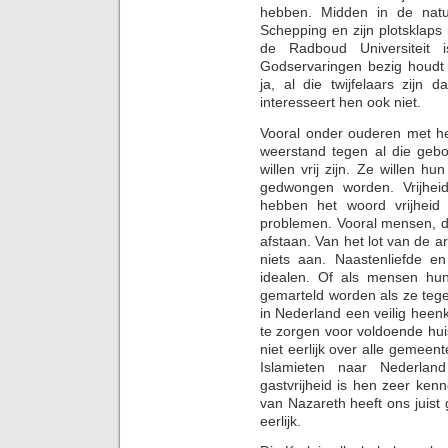
hebben. Midden in de nat
Schepping en zijn plotsklaps
de Radboud Universiteit i
Godservaringen bezig houdt 
ja, al die twijfelaars zijn
interesseert hen ook niet.
Vooral onder ouderen met he
weerstand tegen al die ge
willen vrij zijn. Ze willen h
gedwongen worden. Vrijheid 
hebben het woord vrijheid
problemen. Vooral mensen, die 
afstaan. Van het lot van de 
niets aan. Naastenliefde en
idealen. Of als mensen hun
gemarteld worden als ze tege
in Nederland een veilig heen
te zorgen voor voldoende huis
niet eerlijk over alle gemee
Islamieten naar Nederla
gastvrijheid is hen zeer ken
van Nazareth heeft ons juist g
eerlijk.