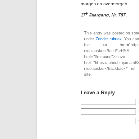
morgen en overmorgen.
e
17
Jaargang, Nr. 787.
This entry was posted on zonda
under
Zonder rubriek
. You can
the <a href="https://john
nicolaaskerk/feed/"
href="#respond">l
href="https://johnchmjorna.nl/2
nicolaaskerk/trackback/" rel
site.
Leave a Reply