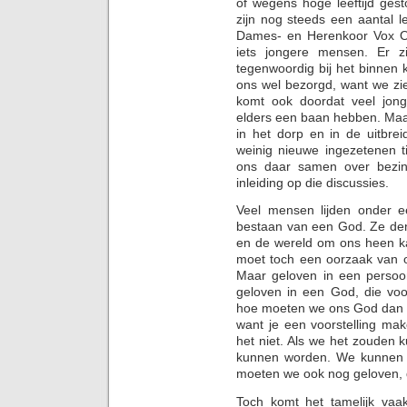
of wegens hoge leeftijd ges
zijn nog steeds een aantal l
Dames- en Herenkoor Vox Od
iets jongere mensen. Er z
tegenwoordig bij het binne
ons wel bezorgd, want we zie
komt ook doordat veel jong
elders een baan hebben. Maa
in het dorp en in de uitbre
weinig nieuwe ingezetenen t
ons daar samen over bezinn
inleiding op die discussies.
Veel mensen lijden onder ee
bestaan van een God. Ze denk
en de wereld om ons heen ka
moet toch een oorzaak van on
Maar geloven in een persoon
geloven in een God, die voo
hoe moeten we ons God dan vo
want je een voorstelling ma
het niet. Als we het zouden
kunnen worden. We kunnen 
moeten we ook nog geloven, d
Toch komt het tamelijk vaa