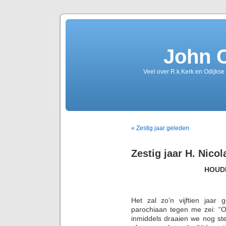
John 
Veel over R.k.Kerk en Odijkse
« Zestig jaar geleden
Zestig jaar H. Nico
HOUD
Het zal zo’n vijftien jaar
parochiaan tegen me zei: “Ov
inmiddels draaien we nog stee