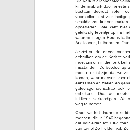
Die Kerk is allesbehalve vol
kindermisbruik door priesters
bestaan doordat velen ee
voorstellen, dat zo’n heilige
schuldig zou kunnen maken. 
opgetreden. Wie kent niet 
gelukzalig leventje op na hie
waarom mogen Rooms-katholie
Anglicanen, Lutheranen, Oud 
Je ziet nu, dat er veel mense
gebruiken om de Kerk te verla
moet zijn om in die Kerk kei
misstanden. De boodschap aan
moet nu juist zijn, dat we z
komen, waar mensen voor elk
eenzamen en zieken en gehan
geloofsgemeenschap ook vo
onbekend. Dus we moete
luidkeels verkondigen. We 
weg te nemen.
Gaan we het daarmee redden?
mensen, die in 1946 begonne
dat volhielden tot 1964 toe
van twijfel Ze hielden vol. Z