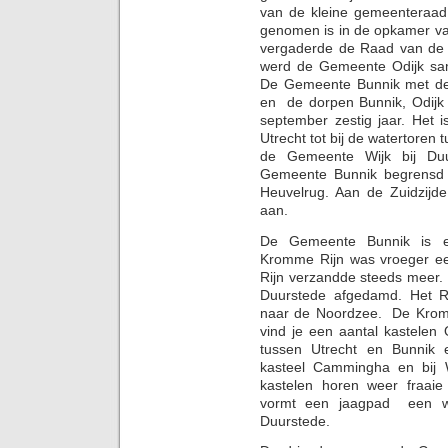
van de kleine gemeenteraad 
genomen is in de opkamer va
vergaderde de Raad van de
werd de Gemeente Odijk sa
De Gemeente Bunnik met de
en de dorpen Bunnik, Odijk 
september zestig jaar. Het 
Utrecht tot bij de watertore
de Gemeente Wijk bij Duu
Gemeente Bunnik begrensd 
Heuvelrug. Aan de Zuidzij
aan.
De Gemeente Bunnik is 
Kromme Rijn was vroeger een
Rijn verzandde steeds meer. 
Duurstede afgedamd. Het R
naar de Noordzee. De Kromme 
vind je een aantal kastele
tussen Utrecht en Bunnik 
kasteel Cammingha en bij 
kastelen horen weer fraai
vormt een jaagpad een wan
Duurstede.