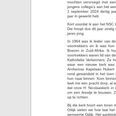
mochten vervroegd met een 
jongere collega’s aan het we
1 september 2024 dertig jaar
jaar in gewerkt heb.
Kort voordat ik aan het NSC
Die hoopt dus dit jaar zesti
jaren jong.
In 1964 was ik leider van d
voortrekkers en ik was hu
Boeren in Zuid-Afrika. Ik h
voortrekkers waren lid van 
Katholieke Verkenners. Ze h
waar een nieuwe kerk was 
Arnhemse Kapelaan Hubert 
rond gewandeld in het toen 
hun naar binnen. Kom binnen.
leek me een pracht dorp, al w
dat onze H. Nicolaaskerk in 
om een feestje te bouwen. Z
op te richten.
Bij die kerk hoort een toren 
Odijk weten we hoe laat het
gemeente Odijk. Het aanbiede