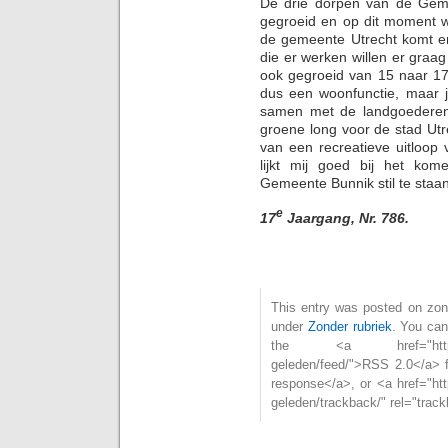
De drie dorpen van de Gemee
gegroeid en op dit moment wo
de gemeente Utrecht komt er
die er werken willen er gra
ook gegroeid van 15 naar 1
dus een woonfunctie, maar j
samen met de landgoederen
groene long voor de stad Utre
van een recreatieve uitloop
lijkt mij goed bij het kom
Gemeente Bunnik stil te staan
e
17
Jaargang, Nr. 786.
This entry was posted on zond
under
Zonder rubriek
. You can
the <a href="https://joh
geleden/feed/">RSS 2.0</a> 
response</a>, or <a href="http
geleden/trackback/" rel="trac