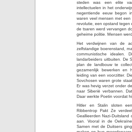
steden was een elite van
intellectuelen in het onderwij
negentiende eeuw begon in
waren veel mensen met een l
revolutie, een opstand tegen 
de tsaren werd vervangen doo
geheime politie. Mensen wer
Het verdwijnen van de a
zelfstandige boerenstand, ma
communistische idealen. D
landarbeiders uitbuiten. De 
plan de landbouw te collec
gezamenlijk bewerken en hu
leiding van een voorzitter. Di
Sovchosen waren grote staat
Er was hevig verzet onder de
naar Siberië verbannen. Da
Daar werkte Poetin voordat hi
Hitler en Stalin sloten ee
Ribbentrop Pakt Ze verdee
Geallieerden Nazi-Duitsland d
aan. Vooral in de Oekraï
Samen met de Duitsers ginge
maken op hun moordenaars, 