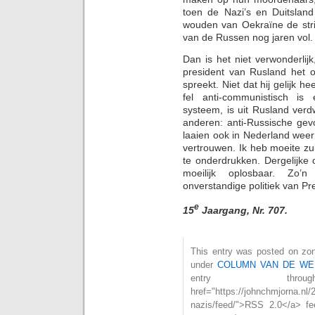
toen de Nazi’s en Duitsland
wouden van Oekraïne de strij
van de Russen nog jaren vol.
Dan is het niet verwonderlijk
president van Rusland het o
spreekt. Niet dat hij gelijk h
fel anti-communistisch i
systeem, is uit Rusland verdw
anderen: anti-Russische ge
laaien ook in Nederland weer 
vertrouwen. Ik heb moeite z
te onderdrukken. Dergelijke 
moeilijk oplosbaar. Zo’n
onverstandige politiek van Pr
e
15
Jaargang, Nr. 707.
This entry was posted on zond
under
COLUMN VAN DE WE
entry th
href="https://johnchmjorna.nl
nazis/feed/">RSS 2.0</a> f