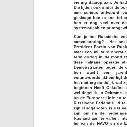
viering daarop aan. Je ha
Die lijden ook onder de oor
een serieus antwoord ver
geslaagd ben zo snel tot 
heb er nog veel over na
systematisch en puntsgewi
Kun je het Russische volk
aanvalsoorlog? Het besl
President Poetin van Rusl
maar een militaire operatie
term oorlog in de mond te
deze militaire operatie a
Demonstranten tegen de o
hen wacht een jarenl
verantwoordelijkheid ligt du
het niet erg duidelijk wat 
beginnen Heeft Oekraïne 
wel degelijk. In Oekraïne i
op de Europese Unie en te
Russische Federatie lid t
zijn landgenoten is dat e
zijn om na de nederlag
Rusland aan te vallen. Int
lid van de NAVO en de EU