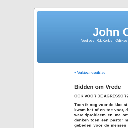
John 
Veel over R.k.Kerk en Odijkse
« Verkiezingsuitslag
Bidden om Vrede
OOK VOOR DE AGRESSOR
Toen ik nog voor de klas st
kwam het af en toe voor, 
wereldprobleem en me om
denken toen een pastor mi
gebeden voor de mensen i