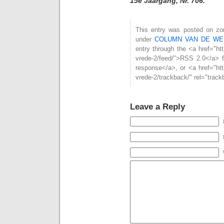
15e Jaargang, Nr. 706.
This entry was posted on zon
under
COLUMN VAN DE WE
entry through the <a href="ht
vrede-2/feed/">RSS 2.0</a> 
response</a>, or <a href="htt
vrede-2/trackback/" rel="trac
Leave a Reply