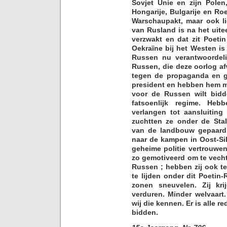
Sovjet Unie en zijn Polen,
Hongarije, Bulgarije en Ro
Warschaupakt, maar ook l
van Rusland is na het uite
verzwakt en dat zit Poetin
Oekraïne bij het Westen i
Russen nu verantwoordelij
Russen, die deze oorlog af
tegen de propaganda en ge
president en hebben hem me
voor de Russen wilt bid
fatsoenlijk regime. He
verlangen tot aansluiting
zuchtten ze onder de Stal
van de landbouw gepaard
naar de kampen in Oost-Si
geheime politie vertrouwen
zo gemotiveerd om te vech
Russen ; hebben zij ook t
te lijden onder dit Poeti
zonen sneuvelen. Zij kr
verduren. Minder welvaart.
wij die kennen. Er is alle 
bidden.