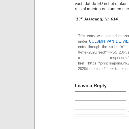
vast, dat de EU in het maken
rol zal moeten en kunnen spe
e
13
Jaargang, Nr. 614.
This entry was posted on zon
under
COLUMN VAN DE WE
entry through the <a href="ht
9-mei-2020/feed/">RSS 2.0</a
a respon
href="https://johnchmjorna.nl
2020/trackback/" rel="trackba
Leave a Reply