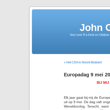
John 
Veel over R.k.Kerk en Odijkse
« Het CDA in Noord-Brabant
Europadag 9 mei 2
BIJ MIJ
Elk jaar gaat bij mij de Euro
uit op 9 mei. De dag valt o
Wereldoorlog. Terecht, wan