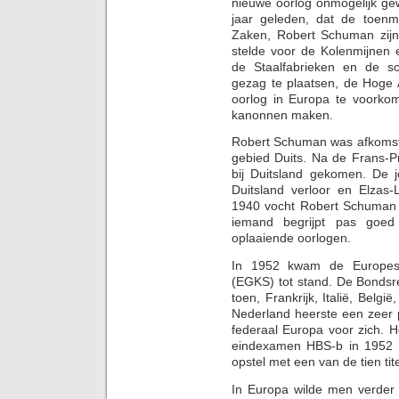
nieuwe oorlog onmogelijk gew
jaar geleden, dat de toenm
Zaken, Robert Schuman zij
stelde voor de Kolenmijnen 
de Staalfabrieken en de s
gezag te plaatsen, de Hoge A
oorlog in Europa te voorko
kanonnen maken.
Robert Schuman was afkomsti
gebied Duits. Na de Frans-P
bij Duitsland gekomen. De 
Duitsland verloor en Elzas-
1940 vocht Robert Schuman 
iemand begrijpt pas goe
oplaaiende oorlogen.
In 1952 kwam de Europes
(EGKS) tot stand. De Bondsre
toen, Frankrijk, Italië, Belg
Nederland heerste een zeer
federaal Europa voor zich. H
eindexamen HBS-b in 1952 
opstel met een van de tien ti
In Europa wilde men verder 