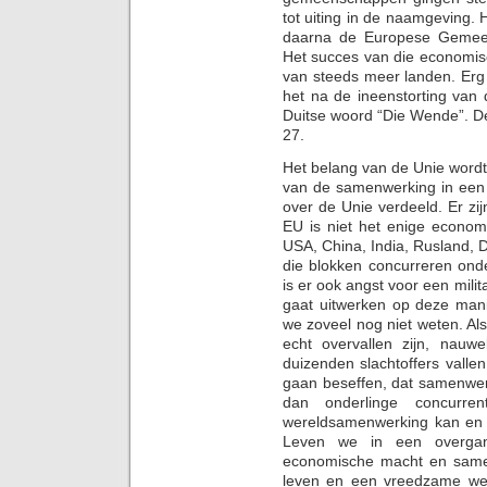
tot uiting in de naamgeving
daarna de Europese Gemeen
Het succes van die economis
van steeds meer landen. Erg s
het na de ineenstorting van
Duitse woord “Die Wende”. De
27.
Het belang van de Unie word
van de samenwerking in een h
over de Unie verdeeld. Er z
EU is niet het enige econom
USA, China, India, Rusland, D
die blokken concurreren ond
is er ook angst voor een milit
gaat uitwerken op deze man
we zoveel nog niet weten. Al
echt overvallen zijn, nauwe
duizenden slachtoffers vallen
gaan beseffen, dat samenwerk
dan onderlinge concurre
wereldsamenwerking kan en m
Leven we in een overgang
economische macht en same
leven en een vreedzame wer