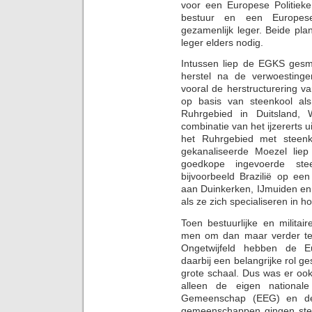
voor een Europese Politie
bestuur en een Europes
gezamenlijk leger. Beide pla
leger elders nodig.
Intussen liep de EGKS gesm
herstel na de verwoesting
vooral de herstructurering 
op basis van steenkool al
Ruhrgebied in Duitsland, 
combinatie van het ijzererts 
het Ruhrgebied met steenko
gekanaliseerde Moezel lie
goedkope ingevoerde stee
bijvoorbeeld Brazilië op ee
aan Duinkerken, IJmuiden en
als ze zich specialiseren in 
Toen bestuurlijke en militai
men om dan maar verder te
Ongetwijfeld hebben de Eu
daarbij een belangrijke rol 
grote schaal. Dus was er oo
alleen de eigen nationa
Gemeenschap (EEG) en de 
gemeenschappen gingen st