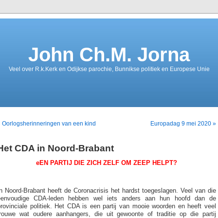
John Ch.M. Jorna
Veel over R.k.Kerk en Odijkse parochie, Bunnikse politiek en Europese Unie
 Oorlogsherinneringen van een kind
Europadag 9 mei 2020 »
Het CDA in Noord-Brabant
eEN PARTIJ DIE ZICH ZELF OM ZEEP HELPT?
n Noord-Brabant heeft de Coronacrisis het hardst toegeslagen. Veel van die
eenvoudige CDA-leden hebben wel iets anders aan hun hoofd dan de
rovinciale politiek. Het CDA is een partij van mooie woorden en heeft veel
trouwe wat oudere aanhangers, die uit gewoonte of traditie op die partij