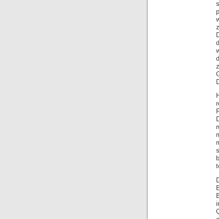
z
d
D
D
m
t