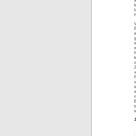
H
e
e
k
Z
w