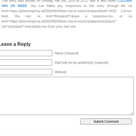
This entry was posted on zondag, mei 3rd, 2020 at 22:17 and is filed under
COLUMN
VAN DE WEEK
. You can follow any responses to this entry through the <a
href="https://johnchmjorna.nl/2020/05/03/het-cda-in-noord-brabant/feed/">RSS 2.0</a>
feed. You can <a href="#respond">leave a response</a>, or <a
href="https://johnchmjorna.nl/2020/05/03/het-cda-in-noord-brabant/trackback/"
rel="trackback">trackback</a> from your own site.
Leave a Reply
Name (required)
Mail (will not be published) (required)
Website