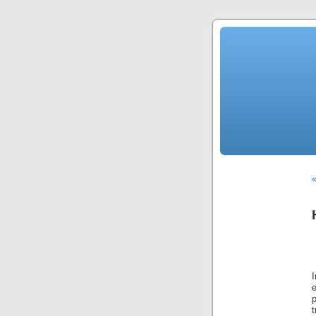
«
I
p