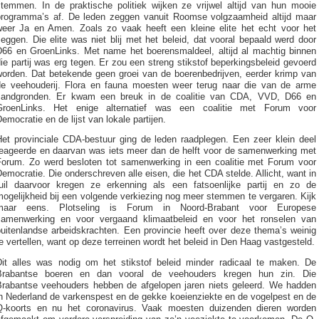
stemmen. In de praktische politiek wijken ze vrijwel altijd van hun mooie
programma’s af. De leden zeggen vanuit Roomse volgzaamheid altijd maar
weer Ja en Amen. Zoals zo vaak heeft een kleine elite het echt voor het
eggen. Die elite was niet blij met het beleid, dat vooral bepaald werd door
D66 en GroenLinks. Met name het boerensmaldeel, altijd al machtig binnen
ie partij was erg tegen. Er zou een streng stikstof beperkingsbeleid gevoerd
worden. Dat betekende geen groei van de boerenbedrijven, eerder krimp van
de veehouderij. Flora en fauna moesten weer terug naar die van de arme
zandgronden. Er kwam een breuk in de coalitie van CDA, VVD, D66 en
GroenLinks. Het enige alternatief was een coalitie met Forum voor
emocratie en de lijst van lokale partijen.
Het provinciale CDA-bestuur ging de leden raadplegen. Een zeer klein deel
reageerde en daarvan was iets meer dan de helft voor de samenwerking met
Forum. Zo werd besloten tot samenwerking in een coalitie met Forum voor
emocratie. Die onderschreven alle eisen, die het CDA stelde. Allicht, want in
ruil daarvoor kregen ze erkenning als een fatsoenlijke partij en zo de
ogelijkheid bij een volgende verkiezing nog meer stemmen te vergaren. Kijk
maar eens. Plotseling is Forum in Noord-Brabant voor Europese
samenwerking en voor vergaand klimaatbeleid en voor het ronselen van
buitenlandse arbeidskrachten. Een provincie heeft over deze thema’s weinig
e vertellen, want op deze terreinen wordt het beleid in Den Haag vastgesteld.
Dit alles was nodig om het stikstof beleid minder radicaal te maken. De
Brabantse boeren en dan vooral de veehouders kregen hun zin. Die
Brabantse veehouders hebben de afgelopen jaren niets geleerd. We hadden
in Nederland de varkenspest en de gekke koeienziekte en de vogelpest en de
Q-koorts en nu het coronavirus. Vaak moesten duizenden dieren worden