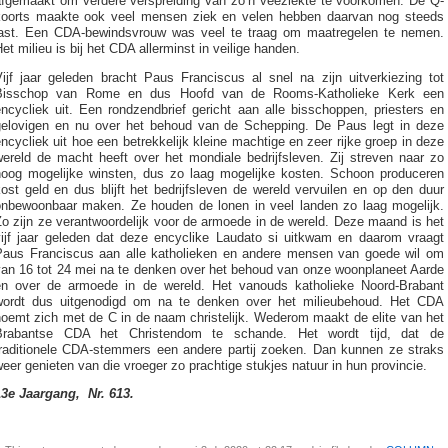
afgemaakt om verdere verspreiding van zo’n veeziekte te voorkomen. De Q-
koorts maakte ook veel mensen ziek en velen hebben daarvan nog steeds
last. Een CDA-bewindsvrouw was veel te traag om maatregelen te nemen.
et milieu is bij het CDA allerminst in veilige handen.
Vijf jaar geleden bracht Paus Franciscus al snel na zijn uitverkiezing tot
Bisschop van Rome en dus Hoofd van de Rooms-Katholieke Kerk een
ncycliek uit. Een rondzendbrief gericht aan alle bisschoppen, priesters en
gelovigen en nu over het behoud van de Schepping. De Paus legt in deze
ncycliek uit hoe een betrekkelijk kleine machtige en zeer rijke groep in deze
wereld de macht heeft over het mondiale bedrijfsleven. Zij streven naar zo
hoog mogelijke winsten, dus zo laag mogelijke kosten. Schoon produceren
ost geld en dus blijft het bedrijfsleven de wereld vervuilen en op den duur
onbewoonbaar maken. Ze houden de lonen in veel landen zo laag mogelijk.
o zijn ze verantwoordelijk voor de armoede in de wereld. Deze maand is het
vijf jaar geleden dat deze encyclike Laudato si uitkwam en daarom vraagt
Paus Franciscus aan alle katholieken en andere mensen van goede wil om
van 16 tot 24 mei na te denken over het behoud van onze woonplaneet Aarde
en over de armoede in de wereld. Het vanouds katholieke Noord-Brabant
wordt dus uitgenodigd om na te denken over het milieubehoud. Het CDA
noemt zich met de C in de naam christelijk. Wederom maakt de elite van het
Brabantse CDA het Christendom te schande. Het wordt tijd, dat de
traditionele CDA-stemmers een andere partij zoeken. Dan kunnen ze straks
eer genieten van die vroeger zo prachtige stukjes natuur in hun provincie.
13e Jaargang, Nr. 613.