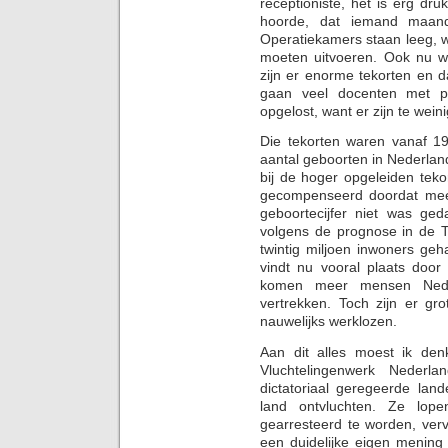
receptioniste, het is erg dr
hoorde, dat iemand maan
Operatiekamers staan leeg, w
moeten uitvoeren. Ook nu wa
zijn er enorme tekorten en d
gaan veel docenten met pe
opgelost, want er zijn te wei
Die tekorten waren vanaf 197
aantal geboorten in Nederlan
bij de hoger opgeleiden tek
gecompenseerd doordat mee
geboortecijfer niet was ge
volgens de prognose in de 
twintig miljoen inwoners geh
vindt nu vooral plaats door
komen meer mensen Nede
vertrekken. Toch zijn er gr
nauwelijks werklozen.
Aan dit alles moest ik den
Vluchtelingenwerk Nederla
dictatoriaal geregeerde lande
land ontvluchten. Ze lo
gearresteerd te worden, ver
een duidelijke eigen mening 