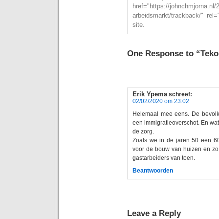
href="https://johnchmjorna.nl/
arbeidsmarkt/trackback/" rel
site.
One Response to “Teko
Erik Ypema
schreef:
02/02/2020 om 23:02
Helemaal mee eens. De bevolk
een immigratieoverschot. En wa
de zorg.
Zoals we in de jaren 50 een 60
voor de bouw van huizen en zo
gastarbeiders van toen.
Beantwoorden
Leave a Reply