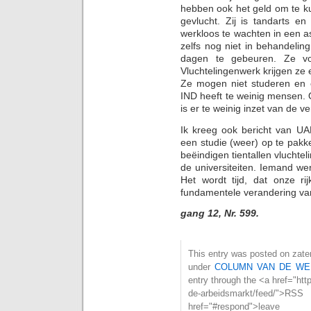
hebben ook het geld om te ku
gevlucht. Zij is tandarts e
werkloos te wachten in een a
zelfs nog niet in behandeling
dagen te gebeuren. Ze voe
Vluchtelingenwerk krijgen ze
Ze mogen niet studeren en e
IND heeft te weinig mensen. 
is er te weinig inzet van de v
Ik kreeg ook bericht van UAF
een studie (weer) op te pakke
beëindigen tientallen vlucht
de universiteiten. Iemand wer
Het wordt tijd, dat onze r
fundamentele verandering van
gang 12, Nr. 599.
This entry was posted on zater
under
COLUMN VAN DE WE
entry through the <a href="htt
de-arbeidsmarkt/feed/
href="#respond">l