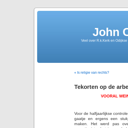
John 
Veel over R.k.Kerk en Odijkse
« Is religie van rechts?
Tekorten op de arb
VOORAL WEI
Voor de halfjaarlijkse control
gaatje en ergens een stuk
maken. Het werd pas ove