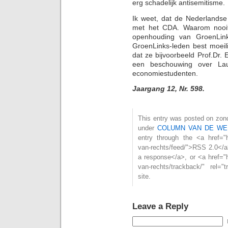
erg schadelijk antisemitisme.
Ik weet, dat de Nederlandse
met het CDA. Waarom nooit
openhouding van GroenLink
GroenLinks-leden best moeil
dat ze bijvoorbeeld Prof.Dr
een beschouwing over Laud
economiestudenten.
Jaargang 12, Nr. 598.
This entry was posted on zonda
under
COLUMN VAN DE WE
entry through the <a href="htt
van-rechts/feed/">RSS 2.0</a
a response</a>, or <a href="ht
van-rechts/trackback/" rel=
site.
Leave a Reply