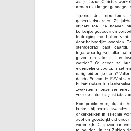
als je Jezus Christus werke
armen niet langer genoegen
Tijdens de bijeenkomst
geseculariseerden. Zij juic
vrijheid toe. Ze hoeven ni
kerkelijke geboden en verbo
bedreiging met hel en verdo
door belangrijke waarden. Z
stemgedrag past daarbij.
tegenwoordig wel allemaal 
geven om later in hun le
worden? Of geven ze hun 
eigenbelang voorop staat en
narigheid om je heen? Vallen
de ideeën van de PVV of van
buitenlanders is allesbehalv
zwaksten in onze samenlev
voor de natuur is juist iets van
Een probleem is, dat de he
kerken bij sociale kwesties
onkerkelijken in Tsjechië w
adel en geestelijkheid onde
waren rijk. De gewone mens
te houden. In het Zuiden de