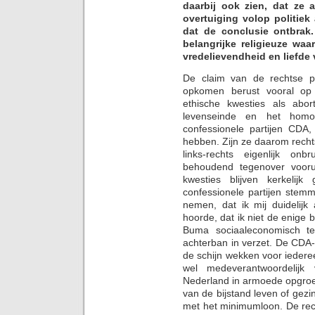
daarbij ook zien, dat ze 
overtuiging volop politiek 
dat de conclusie ontbrak.
belangrijke religieuze waa
vredelievendheid en liefde
De claim van de rechtse par
opkomen berust vooral op
ethische kwesties als abort
levenseinde en het homoh
confessionele partijen CD
hebben. Zijn ze daarom rechts?
links-rechts eigenlijk on
behoudend tegenover voorui
kwesties blijven kerkel
confessionele partijen stemm
nemen, dat ik mij duidelijk
hoorde, dat ik niet de enige
Buma sociaaleconomisch t
achterban in verzet. De CDA-
de schijn wekken voor ieder
wel medeverantwoordelijk
Nederland in armoede opgroe
van de bijstand leven of gez
met het minimumloon. De rech