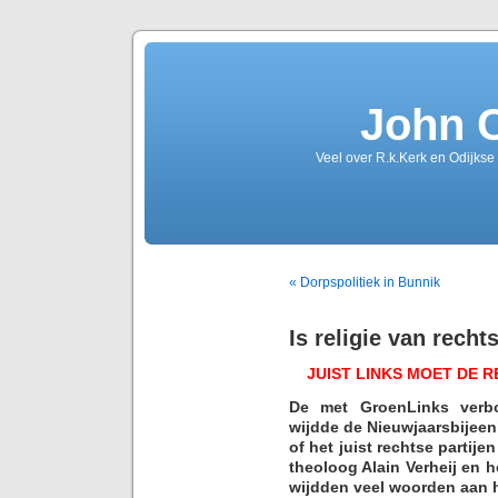
John 
Veel over R.k.Kerk en Odijkse
« Dorpspolitiek in Bunnik
Is religie van recht
JUIST LINKS MOET DE 
De met GroenLinks verb
wijdde de Nieuwjaarsbijeen
of het juist rechtse partije
theoloog Alain Verheij en
wijdden veel woorden aan he