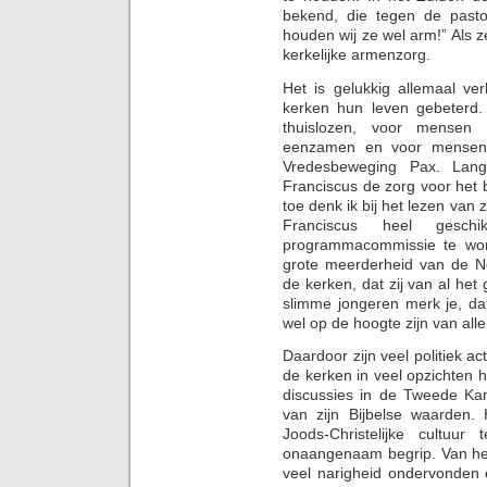
bekend, die tegen de pasto
houden wij ze wel arm!” Als 
kerkelijke armenzorg.
Het is gelukkig allemaal ve
kerken hun leven gebeterd. 
thuislozen, voor mensen 
eenzamen en voor mensen 
Vredesbeweging Pax. Lan
Franciscus de zorg voor het
toe denk ik bij het lezen van 
Franciscus heel gesc
programmacommissie te wor
grote meerderheid van de Ne
de kerken, dat zij van al het
slimme jongeren merk je, d
wel op de hoogte zijn van all
Daardoor zijn veel politiek a
de kerken in veel opzichten 
discussies in de Tweede Kam
van zijn Bijbelse waarden. 
Joods-Christelijke cultuu
onaangenaam begrip. Van het
veel narigheid ondervonden 