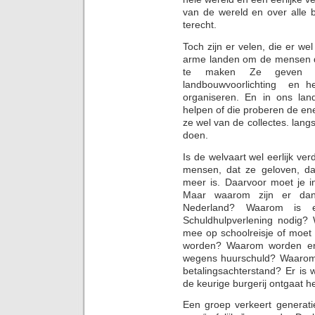
van de wereld en over alle 
terecht.
Toch zijn er velen, die er we
arme landen om de mensen d
te maken Ze geven o
landbouwvoorlichting en h
organiseren. En in ons land
helpen of die proberen de en
ze wel van de collectes. lan
doen.
Is de welvaart wel eerlijk ve
mensen, dat ze geloven, d
meer is. Daarvoor moet je i
Maar waarom zijn er dan
Nederland? Waarom is e
Schuldhulpverlening nodig
mee op schoolreisje of moet
worden? Waarom worden er 
wegens huurschuld? Waarom w
betalingsachterstand? Er is
de keurige burgerij ontgaat he
Een groep verkeert generat