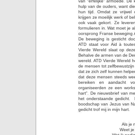
van “erfelijke” armoede. De 
hulp van de ouders, want di
hun tijd. Omdat ze vrijwel 
krijgen ze moeilijk werk of b
ook vaak gekort. Ze leveren b
formulieren in. Wat moet je a
oorsprong Franse beweging A
De beweging is gesticht doo
ATD staat voor Aid à toutes
Vierde Wereld slaat op deze
Behalve de armen van de Derd
wereld. ATD Vierde Wereld h
de mensen tot zelfbewustzij
dat ze zich zelf kunnen helpe
dat deze mensen steeds wee
bereiken en aandacht v
organiseerden ze een worksh
hart”. De nieuwsbrief van me
het onderstaande gedicht.
boodschap van Jezus van Na
gedicht trof mij in mijn hart.
Als je 
Weet je
Wat ik nodig