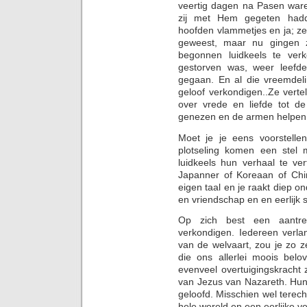
veertig dagen na Pasen waren
zij met Hem gegeten hadd
hoofden vlammetjes en ja; z
geweest, maar nu gingen z
begonnen luidkeels te verk
gestorven was, weer leefd
gegaan. En al die vreemdeli
geloof verkondigen..Ze vert
over vrede en liefde tot d
genezen en de armen helpen
Moet je je eens voorstelle
plotseling komen een ste
luidkeels hun verhaal te ve
Japanner of Koreaan of Chin
eigen taal en je raakt diep o
en vriendschap en en eerlijk s
Op zich best een aantre
verkondigen. Iedereen verla
van de welvaart, zou je zo z
die ons allerlei moois bel
evenveel overtuigingskracht
van Jezus van Nazareth. Hun
geloofd. Misschien wel terec
hele wereld en een eerlijke v