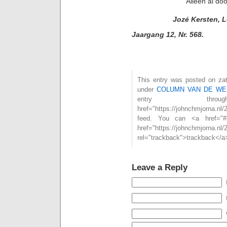
Alleen al doo
Jozé Kersten, 
Jaargang 12, Nr. 568.
This entry was posted on zate
under
COLUMN VAN DE WE
entry th
href="https://johnchmjorna.n
feed. You can <a href="#
href="https://johnchmjorna.nl/
rel="trackback">trackback</a>
Leave a Reply